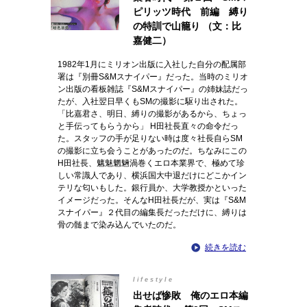
ピリッツ時代 前編 縛り
の特訓で山籠り （文：比
嘉健二）
1982年1月にミリオン出版に入社した自分の配属部
署は『別冊S&Mスナイパー』だった。当時のミリオ
ン出版の看板雑誌『S&Mスナイパー』の姉妹誌だっ
たが、入社翌日早くもSMの撮影に駆り出された。
「比嘉君さ、明日、縛りの撮影があるから、ちょっ
と手伝ってもらうから」 H田社長直々の命令だっ
た。スタッフの手が足りない時は度々社長自らSM
の撮影に立ち会うことがあったのだ。ちなみにこの
H田社長、魑魅魍魎渦巻くエロ本業界で、極めて珍
しい常識人であり、横浜国大中退だけにどこかイン
テリな匂いもした。銀行員か、大学教授かといった
イメージだった。そんなH田社長だが、実は『S&M
スナイパー』２代目の編集長だっただけに、縛りは
骨の髄まで染み込んでいたのだ。
続きを読む
lifestyle
出せば惨敗 俺のエロ本編