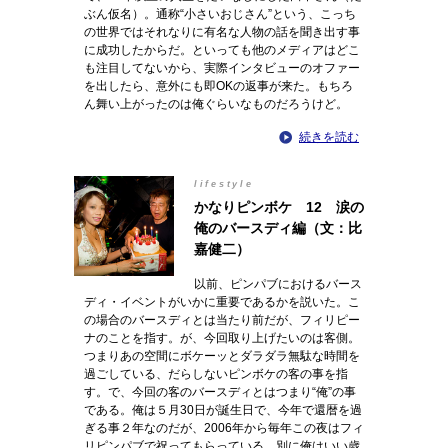
ぶん仮名）。通称“小さいおじさん”という、こっち
の世界ではそれなりに有名な人物の話を聞き出す事
に成功したからだ。といっても他のメディアはどこ
も注目してないから、実際インタビューのオファー
を出したら、意外にも即OKの返事が来た。もちろ
ん舞い上がったのは俺ぐらいなものだろうけど。
続きを読む
lifestyle
かなりピンボケ 12 涙の
俺のバースディ編（文：比
嘉健二）
以前、ピンパブにおけるバース
ディ・イベントがいかに重要であるかを説いた。こ
の場合のバースディとは当たり前だが、フィリピー
ナのことを指す。が、今回取り上げたいのは客側。
つまりあの空間にボケーッとダラダラ無駄な時間を
過ごしている、だらしないピンボケの客の事を指
す。で、今回の客のバースディとはつまり“俺”の事
である。俺は５月30日が誕生日で、今年で還暦を過
ぎる事２年なのだが、2006年から毎年この夜はフィ
リピンパブで祝ってもらっている。別に俺はいい歳