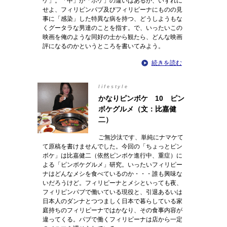
ケ」。「中」か「ボケ」の違いはあるが、いずれに
せよ、フィリピンパブ及びフィリピーナにものの見
事に「感染」した特異な病を持つ、どうしようもな
くグータラな男達のことを指す。で、いったいこの
映画を俺のような同好の士から観たら、どんな映画
評になるのかというところを書いてみよう。
続きを読む
lifestyle
かなりピンボケ 10 ピン
ボケグルメ（文：比嘉健
二）
ご無沙汰です、単純にナマケて
て原稿を書けませんでした。今回の「ちょっとピン
ボケ」は比嘉健二（依然ピンボケ進行中、重症）に
よる「ピンボケグルメ」研究。いったいフィリピー
ナはどんなメシを食べているのか・・・誰も興味な
いだろうけど。フィリピーナとメシといっても夜、
フィリピンパブで働いている現役と、引退あるいは
日本人のダンナとつつましく日本で暮らしている家
庭持ちのフィリピーナではかなり、その食事内容が
違ってくる。パブで働くフィリピーナは店から一定