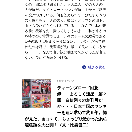
女の一団に取り囲まれた、大人二人。その大人の一
人が俺だ。タイトスーツの少女が俺に向かって怒声
を投げつけている。何も答えられず、ひたすらうつ
むく俺ともう一人の大人。彼はカメラマンの山下。
山下もひたすらうつむいている。「なんで、私が来
る前に後輩を先に撮ってしまうのよ！ 私が来るの
を待つのが常識でしょ！」そのチームの総長である
U子の怒りは収まりそうにない。「いや、だって遅
れたのは君で、後輩達が先に撮って良いっていうか
ら・・・」なんて言い訳は喉まででかかったが言え
ない。ひたすら頭を下げる。
続きを読む
lifestyle
ティーンズロード回想
録 よろしく流星 第２
回 自信満々の創刊号だ
が・・・日本全国のヤンキ
ーを追い求めて約５年。俺
が見た、面白くて、ちょっぴり恐かったあの
秘蔵話を大公開！（文：比嘉健二）