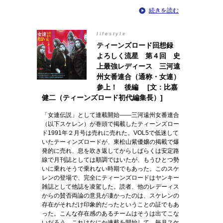
続きを読む
lifestyle
ティーンズロード回想録
よろしく流星 第４回 史
上最強レディース 三河遠
州女番連合（通称・女連）
参上！ 後編 [文：比嘉
健二（ティーンズロード初代編集長）]
「女連伝説」として連載開始――三河遠州女番連合
（以下スケレン）が巻頭で掲載したティーンズロー
ド1991年２月号は売れに売れた。VOL5で低迷して
いたテーィンズロードが、東松山紫優嬢の掲載で爆
発的に売れ、息を吹き返してからしばらくは安定路
線で月刊誌としては順調ではいたが、もうひとつ勢
いに乗れそうで乗れない時期でもあった。このスケ
レンの登場で、完全にティーンズロードはヤンキー
雑誌として他誌を凌駕した。読者、他のレデーィス
からの賛否両論の意見が凄かったのは、スケレンの
存在がそれだけ印象的だったということの証でもあ
った。こんな存在感のあるチームはそうは出てこな
いだろう。これはなにか連載を開始して、毎月スケ