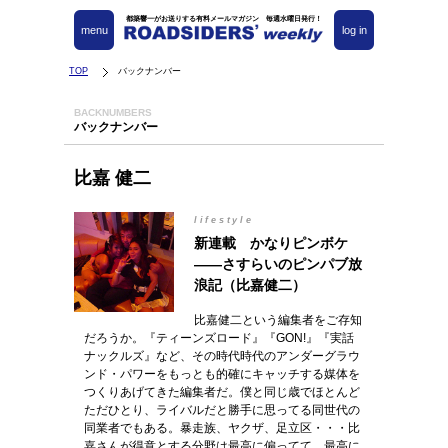
都築響一がお送りする有料メールマガジン 毎週水曜日発行！
menu
log in
TOP
バックナンバー
BACKNUMBERS
バックナンバー
比嘉 健二
lifestyle
新連載 かなりピンボケ
――さすらいのピンパブ放
浪記（比嘉健二）
比嘉健二という編集者をご存知
だろうか。『ティーンズロード』『GON!』『実話
ナックルズ』など、その時代時代のアンダーグラウ
ンド・パワーをもっとも的確にキャッチする媒体を
つくりあげてきた編集者だ。僕と同じ歳でほとんど
ただひとり、ライバルだと勝手に思ってる同世代の
同業者でもある。暴走族、ヤクザ、足立区・・・比
嘉さんが得意とする分野は最高に偏ってて、最高に