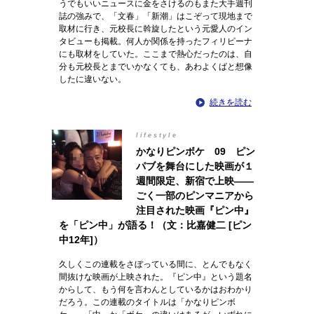
うでもいいニュースに金をさけるのもまた大手週刊
誌の強みで、「文春」「新潮」はこぞって現地まで
取材に行き、元校長に斡旋したという元愛人のイン
タビューも掲載。何人か関係を持ったフィリピーナ
にも取材をしていた。ここまで熱心だったのは、自
分も元校長とまでいかなくても、あわよくばと想像
したに違いない。
続きを読む
lifestyle
かなりピンボケ 09 ピン
パブを舞台にした映画が１
週間限定、新宿で上映――
ごく一部のピンマニアから
注目された映画『ピン中』
を「ピン中」が語る！（文：比嘉健二 [ピン
中12年]）
久しくこの連載をさぼっている間に、とんでもなく
間抜けな映画が上映された。『ピン中』という題名
からして、もう何を言わんとしているかはおわかり
だろう。この連載のタイトルは「かなりピンボ