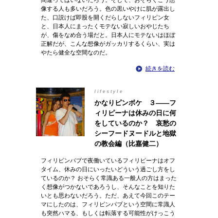
間違ってはいないだろう。そして、おそらくこう想
像する人も多いだろう。色の黒いやけに肌が露出し
た、口説けば即股を開くだらしないフィリピン女
と、日本人にまったくモテない寂しいおやじたち
が、傷をなめ合う場だと。日本人にモテないはほぼ
正解だが、こんな想像がガッカリするくらい、実は
やたら健全な空間なのだ。
続きを読む
lifestyle
かなりピンボケ ３――フ
ィリピーナは休みの日に何
をしているのか？ 哀愁の
シーフードヌードルと地獄
の教会編（比嘉健二）
フィリピンパブで夜働いているフィリピーナはオフ
タイム、休みの日にいったいどういう過ごし方をし
ているのか？ おそらく常識ある一般人の方はまった
く想像がつかないであろうし、そんなことを知りた
いとも思わないだろう。ただ、あえて今回このテー
マにしたのは、フィリピンパブという空間に常識人
も突然ハマる、もしくは転落する可能性がけっこう