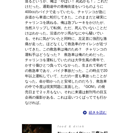
巡るというが、俺は「やばい！ 死ぬかも！」これだ
けだった。通勤途中の青梅街道をいつものように
400ccのバイクで走っていたら、チャリンコが急に
歩道から車道に蛇行してきた。このままだと確実に
チャリンコを跳ねる。俺は急ブレーキをかけたが、
当然スリップして転倒。ただ、死んでいないことだ
けはわかった。沿道のヤジ馬がなにやら騒いでい
る。それに気がついたと同時に、左足首に強烈な激
痛が走った。ほどなくして救急車のサイレンが近づ
いてきた。この救急車は俺のため？ チャリンコの
運転手はどうなった？ 救急車は俺のためだった。
チャリンコを運転していたのは大学生風の青年で、
かすり傷ひとつ負っていなかった。生まれて初めて
の救急車であり、バイク事故だった。この時点で20
年以上運転していて、ただの一度も事故ったことが
なった。命が助かったと安堵したのだろう、救急車
の中で今度は現実問題に直面した。『GON!』の発
売日まで２ヶ月もない。それに来週は創刊号の目玉
企画の撮影がある。これは這いつくばってでも行か
なければ。
続きを読む
food & drink