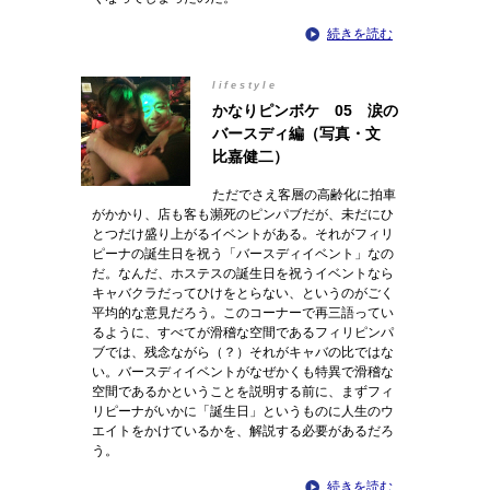
続きを読む
lifestyle
かなりピンボケ 05 涙の
バースディ編（写真・文
比嘉健二）
ただでさえ客層の高齢化に拍車
がかかり、店も客も瀕死のピンパブだが、未だにひ
とつだけ盛り上がるイベントがある。それがフィリ
ピーナの誕生日を祝う「バースディイベント」なの
だ。なんだ、ホステスの誕生日を祝うイベントなら
キャバクラだってひけをとらない、というのがごく
平均的な意見だろう。このコーナーで再三語ってい
るように、すべてが滑稽な空間であるフィリピンパ
ブでは、残念ながら（？）それがキャバの比ではな
い。バースディイベントがなぜかくも特異で滑稽な
空間であるかということを説明する前に、まずフィ
リピーナがいかに「誕生日」というものに人生のウ
エイトをかけているかを、解説する必要があるだろ
う。
続きを読む