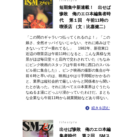
lifestyle
短期集中新連載！ 出せば
惨敗 俺のエロ本編集者時
代 第１回 午前11時の
喫茶店 （文：比嘉健二）
「この間のギャラいつ払ってくれるのよ！」「この
娘さ、全然オッパイないじゃない、それに絡みはで
きないってブー垂れてるし」 1982年、新宿東口
近辺の喫茶店は午前11時になると、こんな異様な光
景がほぼ毎日堂々と店内で交わされていた（ちなみ
にピンク映画のスタッフは午前６時に西口のスバル
ビル前に集合した）。ピンク映画の撮影の集合が午
前６時と早いのは、映画はやはり手間暇がかかるの
と、業界は縦社会的で厳しいからと関係者から聞い
たとがあった。それに比べてエロ本業界はぐうたら
なぬるま湯にどっぷり浸かっていたわけだ。まとも
な企業なら午前11時から就業開始などあり得ない。
続きを読む
lifestyle
出せば惨敗 俺のエロ本編
集者時代 第２回 SMス