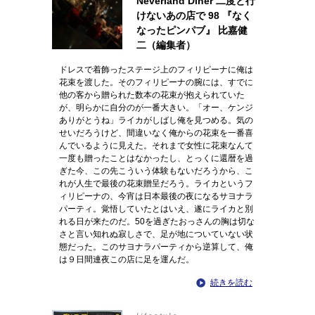
Neverland Diner 二度と行
けないあの店で 98 『なく
なったピンパブ』 比嘉健
二（編集者）
ドレスで着飾ったステージ上のフィリピーナに俺は
花束を渡した。そのフィリピーナの腕には、すでに
他の客から贈られた数本の花束が抱えられていた
が、明らかに自分のが一番大きい。「オー、ケンジ
ありがとうね」ライカがしばし俺を見つめる。気の
せいだろうけど、間違いなく俺からの花束を一番喜
んでいるように見えた。それまで女性に花束なんて
一度も贈ったことはなかったし、とっくに還暦を過
ぎた今、この先こういう体験もないだろうから、こ
れが人生で最後の花束贈呈だろう。ライカというフ
ィリピーナの、今宵は日本最後の夜になるサヨナラ
パーティ。覚悟していたとはいえ、遂にライカと別
れる日が来たのだ。50を過ぎたおっさんの胸は切な
さと言い知れぬ寂しさで、足が地についていない状
態だった。このサヨナラパーティから逆算して、俺
は９日間連夜この店に足を運んだ。
続きを読む