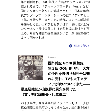
年に創刊され、2000年代に『実話ナックルズ』に後
継されるまで、『ティーンズロード』『egg』など
同じミリオン出版からの雑誌とともに、日本の90年
代アンダーグラウンド・シーンの公式メディアとし
て熱い支持を得てきた。あの時代のコンビニ雑誌棚
を懐かしく思い出すひとも多いはず。 振り返ればイ
ンターネット登場以前における印刷版のSNSとも言
える、希有な雑誌の誕生秘話がいま、創刊編集者に
よって明かされる！
続きを読む
book
圏外雑誌 GON! 回想録
第２回 GON!創刊号 大方
の予想を裏切り創刊号は売
れに売れ、TVや大手メデ
ィアが食いついてきた――
最底辺雑誌が出版界に風穴を開けた！
（文：初代編集長・比嘉健二）
バイク事故、発売延期の陰にライバルあり――人は
死ぬ間際に走馬灯のように様々な思い出が脳を駆け