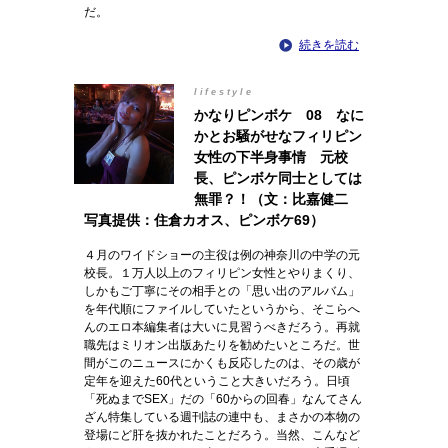
だ。
続きを読む
lifestyle
かなりピンボケ 08 なに
かとお騒がせなフィリピン
女性の下半身事情 元校
長、ピンボケ同士としては
無罪？！（文：比嘉健二
写真提供：住倉カオス、ピンボケ69）
４月のワイドショーの主役は例の神奈川の中学の元
校長。１万人以上のフィリピン女性とやりまくり、
しかもご丁寧にその相手との「思い出のアルバム」
を年代順にファイルしていたというから、そこらへ
んのエロ本編集者は大いに見習うべきだろう。再就
職先はミリオン出版あたりを勧めたいところだ。世
間がこのニュースにかくも反応したのは、その歳が
定年を迎えた60代ということ大きいだろう。日頃
「死ぬまでSEX」だの「60からの回春」なんてさん
ざん特集している週刊誌の連中も、まさかの本物の
登場にど肝を抜かれたことだろう。当然、こんなど