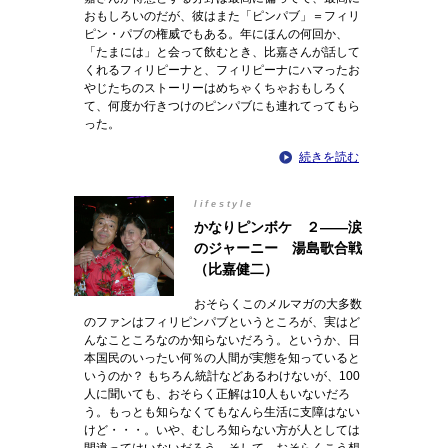
おもしろいのだが、彼はまた「ピンパブ」＝フィリ
ピン・パブの権威でもある。年にほんの何回か、
「たまには」と会って飲むとき、比嘉さんが話して
くれるフィリピーナと、フィリピーナにハマったお
やじたちのストーリーはめちゃくちゃおもしろく
て、何度か行きつけのピンパブにも連れてってもら
った。
続きを読む
lifestyle
かなりピンボケ ２――涙
のジャーニー 湯島歌合戦
（比嘉健二）
おそらくこのメルマガの大多数
のファンはフィリピンパブというところが、実はど
んなこところなのか知らないだろう。というか、日
本国民のいったい何％の人間が実態を知っていると
いうのか？ もちろん統計などあるわけないが、100
人に聞いても、おそらく正解は10人もいないだろ
う。もっとも知らなくてもなんら生活に支障はない
けど・・・。いや、むしろ知らない方が人としては