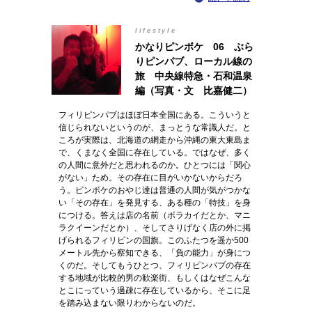
lifestyle
かなりピンボケ 06 ぶら
りピンパブ、ローカル線の
旅 中央線特急・石和温泉
編（写真・文 比嘉健二）
フィリピンパブはほぼ日本全国にある。こういうと
信じられないというのが、まっとうな常識人だ。と
ころが実際は、北海道の網走から沖縄の東大東島ま
で、くまなく全国に存在している。ではなぜ、多く
の人間に意外だと思われるのか。ひとつには「関心
がない」ため。その存在に目がいかないからだろ
う。ピンボケのおやじ達は普通の人間が気がつかな
い「その存在」を発見する、ある種の「特技」を身
につける。答えは店の名前（ボラカイだとか、マニ
ラクイーンだとか）、そしてさりげなく店の外に掲
げられるフィリピンの国旗。このふたつを遥か500
メートル先から察知できる、「負の能力」が身につ
くのだ。そしてもうひとつ、フィリピンパブの存在
する地域が比較的男の歓楽街、もしくはなぜこんな
とこにっていう過疎に存在しているから、そこに足
を踏み込まない限りわからないのだ。