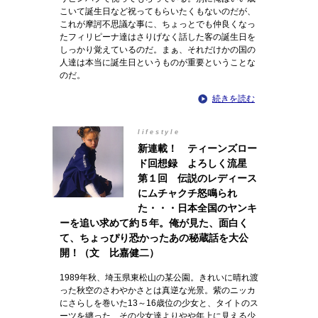
こいて誕生日など祝ってもらいたくもないのだが、
これが摩訶不思議な事に、ちょっとでも仲良くなっ
たフィリピーナ達はさりげなく話した客の誕生日を
しっかり覚えているのだ。まぁ、それだけかの国の
人達は本当に誕生日というものが重要ということな
のだ。
続きを読む
lifestyle
新連載！ ティーンズロー
ド回想録 よろしく流星
第１回 伝説のレディース
にムチャクチ怒鳴られ
た・・・日本全国のヤンキ
ーを追い求めて約５年。俺が見た、面白く
て、ちょっぴり恐かったあの秘蔵話を大公
開！（文 比嘉健二）
1989年秋、埼玉県東松山の某公園。きれいに晴れ渡
った秋空のさわやかさとは真逆な光景。紫のニッカ
にさらしを巻いた13～16歳位の少女と、タイトのス
ーツを纏った、その少女達よりやや年上に見える少