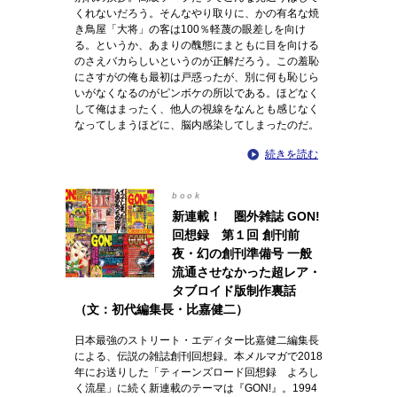
くれないだろう。そんなやり取りに、かの有名な焼
き鳥屋「大将」の客は100％軽蔑の眼差しを向け
る。というか、あまりの醜態にまともに目を向ける
のさえバカらしいというのが正解だろう。この羞恥
にさすがの俺も最初は戸惑ったが、別に何も恥じら
いがなくなるのがピンボケの所以である。ほどなく
して俺はまったく、他人の視線をなんとも感じなく
なってしまうほどに、脳内感染してしまったのだ。
続きを読む
book
新連載！ 圏外雑誌 GON!
回想録 第１回 創刊前
夜・幻の創刊準備号 一般
流通させなかった超レア・
タブロイド版制作裏話
（文：初代編集長・比嘉健二）
日本最強のストリート・エディター比嘉健二編集長
による、伝説の雑誌創刊回想録。本メルマガで2018
年にお送りした「ティーンズロード回想録 よろし
く流星」に続く新連載のテーマは『GON!』。1994