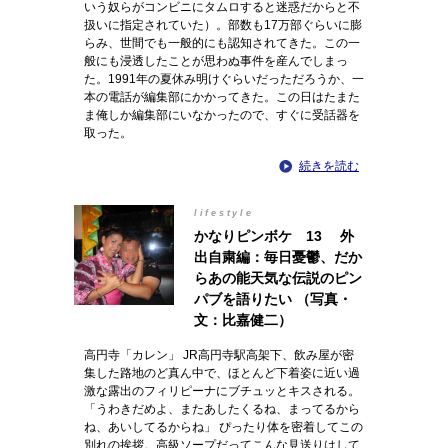
いう奴らがコンビニにタムロすると迷惑だからと不
扱いに指定されていた）。部数も17万部ぐらいに膨
らみ、世間でも一般的にも認知されてきた。この一
般にも浸透したことが思わぬ事件を産んでしまっ
た。1991年の夏休み明けぐらいだっただろうか、一
本の電話が編集部にかかってきた。この日はたまた
ま俺しか編集部にいなかったので、すぐに受話器を
取った。
続きを読む
lifestyle
かなりピンボケ 13 外
出自粛編：毎日憂鬱、だか
らあの能天気な伝説のピン
パブを語りたい （写真・
文：比嘉健二）
高円寺「カレン」 JR高円寺駅高架下、飲み屋が密
集した路地のど真ん中で、ほとんど下着姿に近い過
激な露出のフィリピーナにブチュッとキスされる。
「うわきだめよ、またあしたくるね、まってるから
ね、あいしてるからね」 ぴったり体を密着してこの
別れの挨拶。高級ソープだってこんな見送りはして