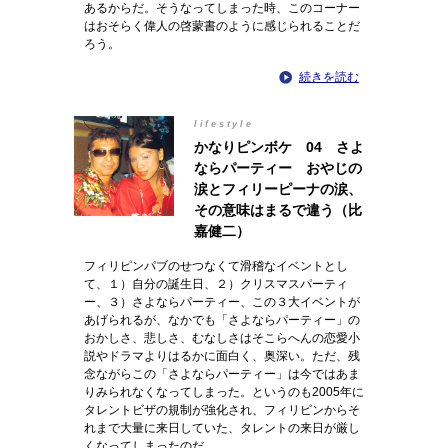
あるからだ。そうなってしまった時、このコーナー
はおそらく偉人の啓蒙書のように感じられることだ
ろう。
続きを読む
lifestyle
かなりピンボケ 04 さよ
ならパーティー おやじの
涙とフィリーピーナの涙、
その意味はまるで違う（比
嘉健二）
フィリピンパブのせつなくて滑稽なイベントとし
て、１）自分の誕生日、２）クリスマスパーティ
ー、３）さよならパーティー、この３大イベントが
あげられるが、なかでも「さよならパーティー」の
おかしさ、悲しさ、むなしさはそこらへんの恋愛小
説やドラマよりはるかに面白く、奥深い。ただ、残
念ながらこの「さよならパーティー」は今ではあま
りみられなくなってしまった。というのも2005年に
タレントビザの規制が強化され、フィリピンからそ
れまで大量に来日していた、タレントの来日が厳し
くなってしまったのだ。