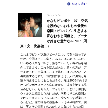
続きを読む
lifestyle
かなりピンボケ 07 空気
を読めないおやじの最後の
楽園：ピンパブに生息する
変なおやじ図鑑と、ピーナ
が好きな意外なJ-POP（写
真・文 比嘉健二）
これまでピンパブ及びピーナについて散々語ってき
たが、今回はそこに集う、あるいはのめりこんだ、
いわゆる人生を「転がり落ちていった」客の話を紹
介してみよう。これを読んだあと、多くの方が「ア
ーよかった、自分はここまで落ちてはいないな」と
再認識するはずだ。逆説的に言えば、人に勇気と希
望を与えることにもなるだろう。俺は2005年の９月
からピンボケ病という病にかかり、以来完治する見
込みはない。もちろん、フィリピーナという強烈な
ウィルスに感染したわけだが、同時にそこの空間と
それを共有するウィルスにも、少なからず感染して
るわけだ。俺の場合の感染ルートはやや特殊で、実
は「客とその空間」のおかしさに先にやられた口