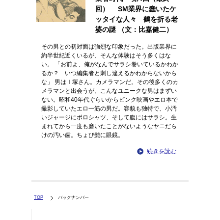
回） SM業界に蠢いたケ
ッタイな人々 鶴を折る老
婆の謎 （文：比嘉健二）
その男との初対面は強烈な印象だった。出版業界に
約半世紀近くいるが、そんな体験はそう多くはな
い。 「お前よ、俺がなんでサラシ巻いているかわか
るか？ いつ編集者と刺し違えるかわからないから
な」 男はＩ塚さん。カメラマンだ。その後多くのカ
メラマンと出会うが、こんなユニークな男はまずい
ない。昭和40年代ぐらいからピンク映画やエロ本で
撮影していたエロ一筋の男だ。容貌も独特で、小汚
いジャージにポロシャツ、そして腹にはサラシ。生
まれてから一度も磨いたことがないようなヤニだら
けの汚い歯。ちょび髭に眼鏡。
続きを読む
TOP
バックナンバー