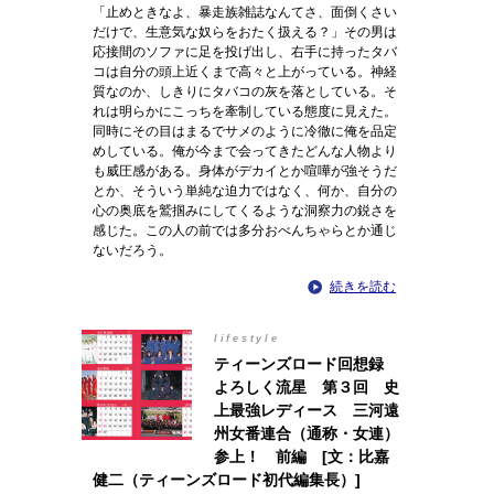
「止めときなよ、暴走族雑誌なんてさ、面倒くさい
だけで、生意気な奴らをおたく扱える？」その男は
応接間のソファに足を投げ出し、右手に持ったタバ
コは自分の頭上近くまで高々と上がっている。神経
質なのか、しきりにタバコの灰を落としている。そ
れは明らかにこっちを牽制している態度に見えた。
同時にその目はまるでサメのように冷徹に俺を品定
めしている。俺が今まで会ってきたどんな人物より
も威圧感がある。身体がデカイとか喧嘩が強そうだ
とか、そういう単純な迫力ではなく、何か、自分の
心の奥底を鷲掴みにしてくるような洞察力の鋭さを
感じた。この人の前では多分おべんちゃらとか通じ
ないだろう。
続きを読む
lifestyle
ティーンズロード回想録
よろしく流星 第３回 史
上最強レディース 三河遠
州女番連合（通称・女連）
参上！ 前編 [文：比嘉
健二（ティーンズロード初代編集長）]