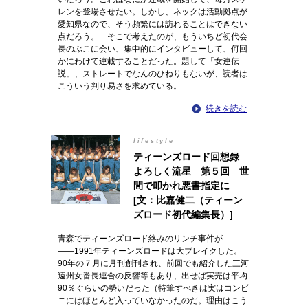
レンを登場させたい。しかし、ネックは活動拠点が
愛知県なので、そう頻繁には訪れることはできない
点だろう。 そこで考えたのが、もういちど初代会
長のぶこに会い、集中的にインタビューして、何回
かにわけて連載することだった。題して「女連伝
説」、ストレートでなんのひねりもないが、読者は
こういう判り易さを求めている。
続きを読む
lifestyle
ティーンズロード回想録
よろしく流星 第５回 世
間で叩かれ悪書指定に
[文：比嘉健二（ティーン
ズロード初代編集長）]
青森でティーンズロード絡みのリンチ事件が
――1991年ティーンズロードは大ブレイクした。
90年の７月に月刊創刊され、前回でも紹介した三河
遠州女番長連合の反響等もあり、出せば実売は平均
90％ぐらいの勢いだった（特筆すべきは実はコンビ
ニにはほとんど入っていなかったのだ。理由はこう