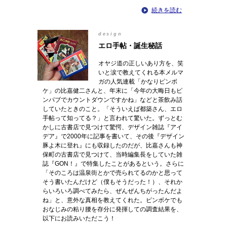
続きを読む
design
エロ手帖・誕生秘話
オヤジ道の正しいあり方を、笑
いと涙で教えてくれる本メルマ
ガの人気連載「かなりピンボ
ケ」の比嘉健二さんと、年末に「今年の大晦日もピ
ンパブでカウントダウンですかね」などと茶飲み話
していたときのこと。「そういえば都築さん、エロ
手帖って知ってる？」と言われて驚いた。ずっとむ
かしに古書店で見つけて驚愕、デザイン雑誌『アイ
デア』で2000年に記事を書いて、その後『デザイン
豚よ木に登れ』にも収録したのだが、比嘉さんも神
保町の古書店で見つけて、当時編集長をしていた雑
誌『GON！』で特集したことがあるという。さらに
「そのころは温泉街とかで売られてるのかと思って
そう書いたんだけど（僕もそうだった！）、それか
らいろいろ調べてみたら、ぜんぜんちがったんだよ
ね」と、意外な真相を教えてくれた。ピンボケでも
おなじみの粘り腰を存分に発揮しての調査結果を、
以下にお読みいただこう！