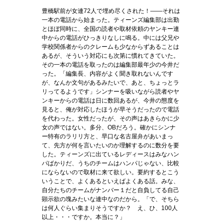
豊橋駅前が女連72人で埋め尽くされた！――それは
一本の電話から始まった。ティーンズ編集部は出勤
とほぼ同時に、全国の読者や取材依頼のヤンキー連
中からの電話がひっきりなしに鳴る。中には父兄や
学校関係者からのクレームも少なからずあることは
あるが、そういう対応にも次第に慣れてきていた。
その一本の電話を取ったのは編集部最年少の今井だ
った。「編集長、内容がよく聞き取れないんです
が、なんか文句があるみたいで、あと、ちょっとラ
リってるようです」シンナーを吸いながら読者やヤ
ンキーからの電話は日に数回あるが、今井の態度を
見ると、俺が対応したほうが早そうだったので電話
を代わった。女性だったが、その声はあきらかに少
女の声ではない。多分、OBだろう。確かにシンナ
ー特有のラリリ方と、早口な名古屋弁があいまっ
て、先方が何を言いたいのか理解するのに数分を要
した。ティーンズに出ているレディースはみなハン
パばかりだ、うちのチームはハンパじゃない、比較
にならないので取材に来て欲しい。要約するとこう
いうことで、よくあるといえばよくある話。みな、
自分たちのチームがナンバー１だと自負してる自己
顕示欲の塊みたいな連中なのだから。「で、そちら
は何人ぐらい集まりそうですか？ え、ひ、100人
以上・・・ですか。本当に？」