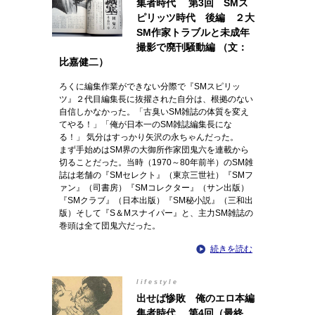
集者時代 第3回 SMス
ピリッツ時代 後編 ２大
SM作家トラブルと未成年
撮影で廃刊騒動編 （文：
比嘉健二）
ろくに編集作業ができない分際で『SMスピリッ
ツ』２代目編集長に抜擢された自分は、根拠のない
自信しかなかった。「古臭いSM雑誌の体質を変え
てやる！」「俺が日本一のSM雑誌編集長にな
る！」 気分はすっかり矢沢の永ちゃんだった。
まず手始めはSM界の大御所作家団鬼六を連載から
切ることだった。当時（1970～80年前半）のSM雑
誌は老舗の『SMセレクト』（東京三世社）『SMフ
ァン』（司書房）『SMコレクター』（サン出版）
『SMクラブ』（日本出版）『SM秘小説』（三和出
版）そして『S＆Mスナイパー』と、主力SM雑誌の
巻頭は全て団鬼六だった。
続きを読む
lifestyle
出せば惨敗 俺のエロ本編
集者時代 第4回（最終