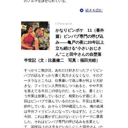
のノルマを課せられている。
続きを読む
lifestyle
かなりピンボケ 11（番外
篇）ピンパブ専門の呼び込
み――亀戸の夜に20年以上
立ち続ける“小さいおじさ
ん”こと田中さんの自堕落
半世記（文：比嘉健二 写真：福田光睦）
すっかりご無沙汰。あれだけ好きだったフィリピン
パブの話もすっかり書く気力さえなくなり、そのグ
ータラなところは、仕事嫌いで遊ぶ事が何より大好
きな、フィリピン人男性化しつつあると、やや不安
を覚えてる今日この頃なのだ。もっとも、書くとい
う作業は放棄しているけど、相変わらず週に２、３
回はピンパブで遊んでいるのだから、不安は見事に
的中している。おそらくDNA鑑定したら、俺の血液
は半分フィリピン人になっているはずだ。ところが
今回、これは書かずにおけないというテーマに遭遇
した。それはピンパブ専門の呼び込みを生業とし
て、30年以上の人生をだいなしにした田中さん（た