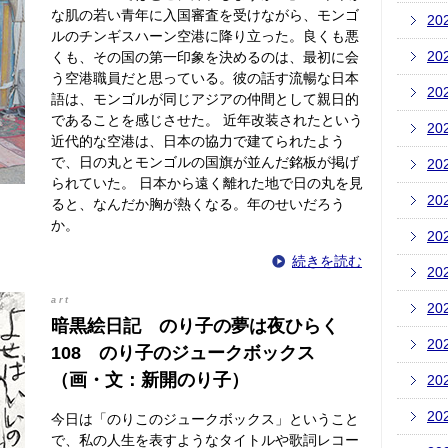
な肌の若い青年に入国審査を受けながら、モンゴ
20
ルのチンギスハーン空港に降り立った。良くも悪
20
くも、その国の第一印象を決めるのは、最初に会
う空港職員だと思っている。彼の話す流暢な日本
20
語は、モンゴルが同じアジアの仲間として親日的
であることを感じさせた。 近年改装されたという
20
近代的な空港は、日本の協力で建てられたよう
で、日の丸とモンゴルの国旗が並んだ銘板が掲げ
20
られていた。 日本から遠く離れた地で日の丸を見
20
ると、なんだか胸が熱くなる。年のせいだろう
か。
20
続きを読む
20
art
20
暗黒絵日記 のり子の夢は夜ひらく
20
108 のり子のジュークボックス
（画・文：新開のり子）
20
20
今日は「のりこのジュークボックス」ということ
で、私の人生を表すようなタイトルや歌詞レコー