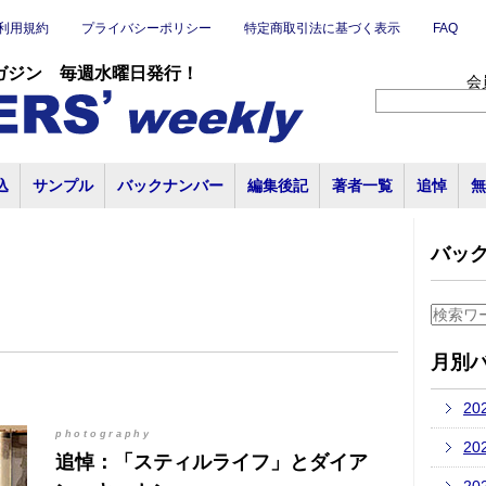
利用規約
プライバシーポリシー
特定商取引法に基づく表示
FAQ
ガジン 毎週水曜日発行！
会
込
サンプル
バックナンバー
編集後記
著者一覧
追悼
無
バッ
月別
20
photography
20
追悼：「スティルライフ」とダイア