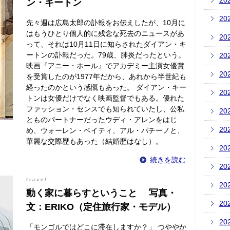
20
ン・キートン
20
先々週は広島太郎の訃報をお伝えしたが、10月に
はもうひとり個人的に残念な死去のニュースがあ
20
って、それは10月11日に知らされたダイアン・キ
ートンの訃報だった。79歳、肺炎だったという。
20
映画『アニー・ホール』でアカデミー主演女優賞
20
を受賞したのが1977年だから、あれから半世紀も
経ったのかという感慨もあった。 ダイアン・キー
20
トンは女優だけでなく映画監督でもある。優れた
ファッション・センスでも知られていたし、公私
20
とものパートナーだったウディ・アレンをはじ
20
め、ウォーレン・ベイティ、アル・パチーノと、
華麗な交際歴もあった（結婚歴はなし）。
20
続きを読む
20
travel
20
動く家に暮らすということ 写真・
20
文：ERIKO（定住旅行家・モデル）
20
「モンゴルではどこに滞在しますか？」 つややか