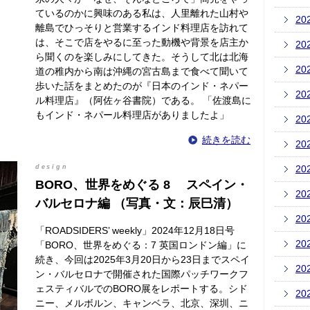
ているのかに興味のある私は、人里離れた山村や
20
離島でひっそりと営業するインド料理店を訪れて
は、そこで店をやるに至った動機や背景を店主か
20
ら聞くのを楽しみにしてきた。そうして北は北海
20
道の稚内から南は沖縄の宮古島まで食べて聞いて
歩いた話をまとめたのが『日本のインド・ネパー
20
ル料理店』（阿佐ヶ谷書院）である。 「佐渡島に
もインド・ネパール料理店がありましたよ」
20
続きを読む
20
design
20
BORO、世界をめぐる 8 スペイン・
20
バルセロナ編 （写真・文：辰巳清）
20
「ROADSIDERS’ weekly」2024年12月18日号
20
「BORO、世界をめぐる：7 英国ロンドン編」に
続き、今回は2025年3月20日から23日までスペイ
20
ン・バルセロナで開催された国際パッチワークフ
ェスティバルでのBORO展をレポートする。シド
20
ニー、メルボルン、キャンベラ、北京、深圳、ニ