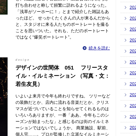
打ち合わせと称して頻繁に訪れるようになった。
20
「浅草がソーホーに！」とまで紹介した雑誌もあ
ったほど。 せっかくたくさんの人が来るんだから
20
と、スタジオに来る人たちのポートレートを撮る
20
ことを思いついた。それも、ただのポートレート
ではなく“爆笑ポートレート”。
20
続きを読む
20
design
20
デザインの世間体 051 フリースタ
20
イル・イルミネーション （写真・文：
若生友見）
20
20
いよいよ来月で今年も終わりですね。 ツリーなど
の装飾だとか、店内に流れる音楽だとか、クリス
20
マスが近づいていることを知らせてくれるものは
いろいろありますが、一番「ああ、今年もこのシ
20
ーズンが始まったな」と感じるのは街のイルミネ
20
ーションではないでしょうか。 商業施設、駅前、
個人宅……。プロが監修した立派なイルミネーシ