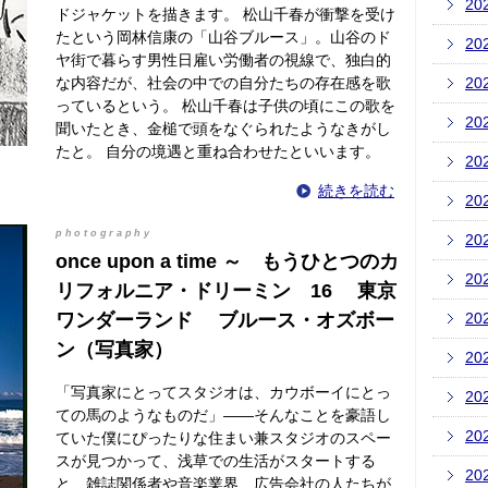
20
ドジャケットを描きます。 松山千春が衝撃を受け
たという岡林信康の「山谷ブルース」。山谷のド
20
ヤ街で暮らす男性日雇い労働者の視線で、独白的
な内容だが、社会の中での自分たちの存在感を歌
20
っているという。 松山千春は子供の頃にこの歌を
20
聞いたとき、金槌で頭をなぐられたようなきがし
たと。 自分の境遇と重ね合わせたといいます。
20
続きを読む
20
photography
20
once upon a time ～ もうひとつのカ
20
リフォルニア・ドリーミン 16 東京
ワンダーランド ブルース・オズボー
20
ン（写真家）
20
「写真家にとってスタジオは、カウボーイにとっ
20
ての馬のようなものだ」――そんなことを豪語し
20
ていた僕にぴったりな住まい兼スタジオのスペー
スが見つかって、浅草での生活がスタートする
20
と、雑誌関係者や音楽業界、広告会社の人たちが