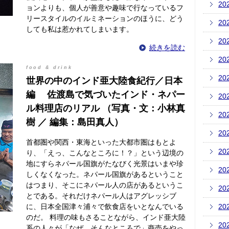
20
ョンよりも、個人が善意や趣味で行なっているフ
リースタイルのイルミネーションのほうに、どう
20
しても私は惹かれてしまいます。
20
続きを読む
20
food & drink
20
世界の中のインド亜大陸食紀行／日本
編 佐渡島で気づいたインド・ネパー
20
ル料理店のリアル （写真・文：小林真
20
樹 ／ 編集：島田真人）
20
首都圏や関西・東海といった大都市圏はもとよ
20
り、「えっ、こんなところに！？」という辺境の
地にすらネパール国旗がたなびく光景はいまや珍
20
しくなくなった。ネパール国旗があるということ
はつまり、そこにネパール人の店があるというこ
20
とである。それだけネパール人はアグレッシブ
に、日本全国津々浦々で飲食店をいとなんでいる
20
のだ。 料理の味もさることながら、インド亜大陸
20
系の人々が「なぜ、そんなところで」商売をやっ