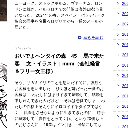
ューヨーク、ストックホルム、ヴァーナム、ロン
20
ドンに続き、バルセロナでの開催は海外10都市目
20
となった。 2024年の春、スペイン・パッチワーク
協会の理事を名乗るロザリオから一通のメールが
20
届いた。
20
続きを読む
20
lifestyle
20
おいでよヘンタイの森 45 馬で来た
客 文・イラスト：mimi（会社経営
20
＆フリー女王様）
20
そう、サガミドリのことを想いだす間に、強烈な
20
お客様を思い出した ひくほど嫌だった一番のお
客様は わたしにはまりすぎて離婚して、結婚を
20
申し込んできた人だけど それは恋愛でしょ わ
20
たしの性格上そんなにイロコイするタイプではな
く 執着をさせないように生きてきたのに 勝手
20
に離婚して「責任をとってくれ」という20個も上
のおじさんに 19歳はドン引き 出禁にしても
20