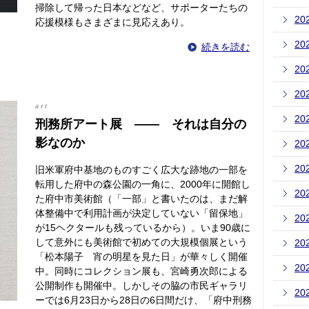
掃除して帰った日本などなど、サポーターたちの
20
応援模様もさまざまに見応えあり。
20
続きを読む
20
20
art
20
刑務所アート展 ―― それは自分の
影なのか
20
20
旧米軍府中基地のものすごく広大な跡地の一部を
転用した府中の森公園の一角に、2000年に開館し
20
た府中市美術館（「一部」と書いたのは、まだ解
体整備中で利用計画が決定していない「留保地」
20
が15ヘクタールも残っているから）。いま90歳に
して意外にも美術館で初めての大規模個展という
20
「松本陽子 宵の明星を見た日」が華々しく開催
20
中。同時にコレクション展も、宮崎勇次郎による
公開制作も開催中。しかしその脇の市民ギャラリ
20
ーでは6月23日から28日の6日間だけ、「府中刑務