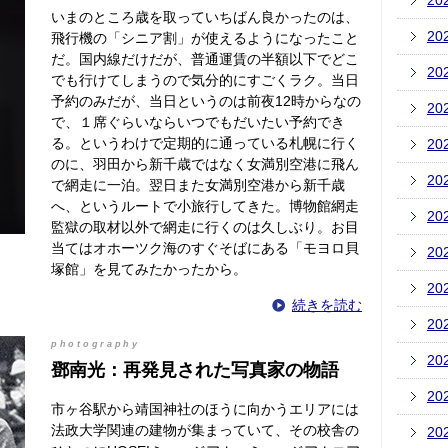
20
いまのところ歳を取っていちばん良かったのは、
20
飛行機の「シニア割」が使えるようになったこと
だ。国内線だけだが、普通運賃の半額以下でどこ
20
でも行けてしまうので気分的にすごくラク。当日
予約のみだが、当日というのは前夜12時からなの
20
で、１席ぐらいならいつでもだいたい予約でき
る。というわけで定期的に通っている札幌に行く
20
のに、羽田から新千歳ではなく女満別空港に飛ん
20
で網走に一泊。翌日また女満別空港から新千歳
へ、というルートで小旅行してきた。博物館網走
20
監獄の取材以外で網走に行くのは久しぶり。お目
当てはオホーツク海のすぐそばにある「モヨロ貝
20
塚館」を見てみたかったから。
20
続きを読む
20
photography
20
鄧南光：再発見された写真家の物語
20
市ヶ谷駅から靖国神社のほうに向かうエリアには
法政大学関連の建物が集まっていて、その校舎の
20