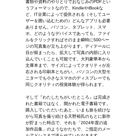
書類や資料のやりとりでおなじみのPDFとい
うフォーマットなので、KindleやiBookな
ど、IT企業によって提供される（そしてユー
ザーを囲い込むための）どんなアプリも必要
ありません。パソコン、タブレット、スマ
ホ、どのようなデバイスであっても、ファイ
ルをクリックすればそのまま瞬時に500ペー
ジの写真集が立ち上がります。ディテールに
目が留まったら、拡大して写真の内部に入り
込んでいくことも可能です。大判豪華本から
文庫本まで、サイズによってクオリティが左
右される印刷本とちがい、パソコンの大型モ
ニターでも小さなスマホのディスプレーでも
同じクオリティの視覚体験が得られます。
そして『わたしたちがいたところ』は完成さ
れた書籍ではなく、開かれた電子書籍です。
購入していただいたあと、いまも旅を続けな
がら写真を撮り続ける天野裕氏のもとに新作
が貯まった時点で、それを「2024年度の追
加作品集」のようなかたちで、ご指定のメー
ルアドレスまで送らせていただきます。