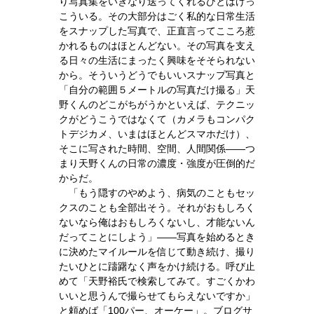
り写真集をいきなり送ってくれるひとはけっ
こういる。その大部分はごく私的な日常生活
をスナップした写真で、正直言ってこころ惹
かれるものはほとんどない。その写真を支え
る日々の生活にまったく興味をそそられない
から。そういうどうでもいいスナップ写真と
「自分の範囲５メートルの写真だけ撮る」天
野くんのどこがちがうかといえば、テクニッ
クがどうこうではなくて（カメラもコンパク
トデジカメ、いまはほとんどスマホだけ）、
そこに写された時間、空間、人間関係――つ
まり天野くんの日常の濃度・強度が圧倒的だ
からだ。
「もう隠すのやめよう、病気のこともセッ
クスのことも全部出そう。それがおもしろく
ないなら俺はおもしろくないし、才能ないん
だってことにしよう」――写真を始めるとき
に決めたマイルールを信じて動き続け、撮り
たいひとに躊躇なく声をかけ続ける。呼び止
めて「天野裕氏で検索してみて。すごくかわ
いいと思うんで撮らせてもらえないですか」
と頼めば「100パー、オーケー」。ブログサ