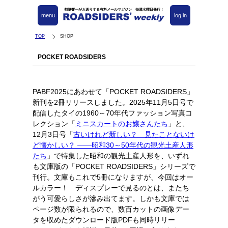
都築響一がお送りする有料メールマガジン 毎週水曜日発行！
menu
log in
TOP
SHOP
POCKET ROADSIDERS
PABF2025にあわせて「POCKET ROADSIDERS」
新刊を2冊リリースしました。2025年11月5日号で
配信したタイの1960～70年代ファッション写真コ
レクション「
ミニスカートのお嬢さんたち
」と、
12月3日号「
古いけれど新しい？ 見たことないけ
ど懐かしい？ ――昭和30～50年代の観光土産人形
たち
」で特集した昭和の観光土産人形を、いずれ
も文庫版の「POCKET ROADSIDERS」シリーズで
刊行。文庫もこれで5冊になりますが、今回はオー
ルカラー！ ディスプレーで見るのとは、またち
がう可愛らしさが滲み出てます。しかも文庫では
ページ数が限られるので、数百カットの画像デー
タを収めたダウンロード版PDFも同時リリー