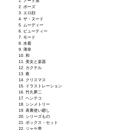
1. アート系
2. ポーズ
3. エロ顔
4. ザ・ヌード
5. ムーディー
6. ビューティー
7. モード
8. 水着
9. 薄幸
10. 和
11. 美女と楽器
12. カクテル
13. 夜
14. クリスマス
15. イラストレーション
16. 竹久夢二
17. ヘンテコ
18. シンメトリー
19. 表裏使い廻し
20. シリーズもの
21. ボックス・セット
22. ジャケ帯