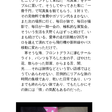
ビニでプリントして束ねた「写真集」をテー
ブルに置いて。そうしてやってきた客に「一
冊千円」で写真集を観てもらう。１対１で。
その見物料で食費やガソリン代をまかない、
また次の場所に行く。毎日が旅で、毎日が撮
影で、毎日が一期一会の、極私的な展覧会。
そういう生活を天野くんはずっと続けて、い
まも続けている。愛車の走行距離が20万キ
ロを越えて潰れてから飛行機や新幹線やバス
移動に変わっただけで。
寒そうな海、フロントグラスに滲むテール
ライト、パンツを下ろした女の子、ぼやけた
花、散らかった部屋、からまる舌、闇、
光……それは旅情などという甘い語感ではと
うていあらわせない、圧倒的にリアルな旅の
時間の集積であり、乾いた日常であり、いつ
までも終わらない旅であり、でもたしかにそ
の旅には「情」の気配もあるのだった。