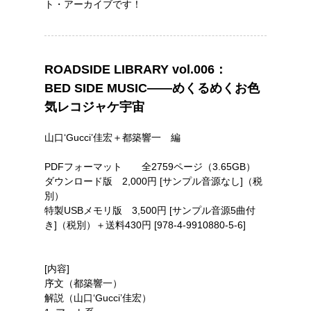
ト・アーカイブです！
ROADSIDE LIBRARY vol.006：
BED SIDE MUSIC――めくるめくお色
気レコジャケ宇宙
山口‘Gucci’佳宏＋都築響一 編
PDFフォーマット 全2759ページ（3.65GB）
ダウンロード版 2,000円 [サンプル音源なし]（税
別）
特製USBメモリ版 3,500円 [サンプル音源5曲付
き]（税別）＋送料430円 [978-4-9910880-5-6]
[内容]
序文（都築響一）
解説（山口‘Gucci’佳宏）