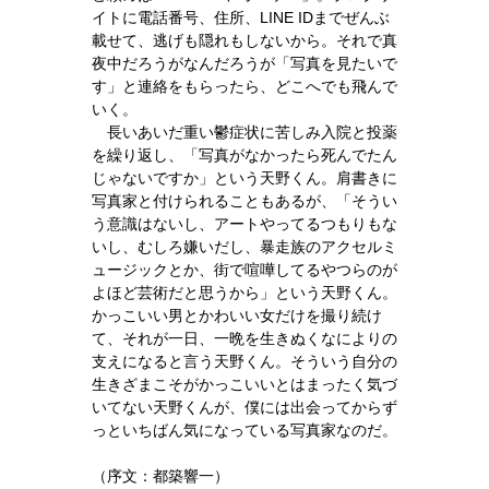
イトに電話番号、住所、LINE IDまでぜんぶ
載せて、逃げも隠れもしないから。それで真
夜中だろうがなんだろうが「写真を見たいで
す」と連絡をもらったら、どこへでも飛んで
いく。
長いあいだ重い鬱症状に苦しみ入院と投薬
を繰り返し、「写真がなかったら死んでたん
じゃないですか」という天野くん。肩書きに
写真家と付けられることもあるが、「そうい
う意識はないし、アートやってるつもりもな
いし、むしろ嫌いだし、暴走族のアクセルミ
ュージックとか、街で喧嘩してるやつらのが
よほど芸術だと思うから」という天野くん。
かっこいい男とかわいい女だけを撮り続け
て、それが一日、一晩を生きぬくなによりの
支えになると言う天野くん。そういう自分の
生きざまこそがかっこいいとはまったく気づ
いてない天野くんが、僕には出会ってからず
っといちばん気になっている写真家なのだ。
（序文：都築響一）