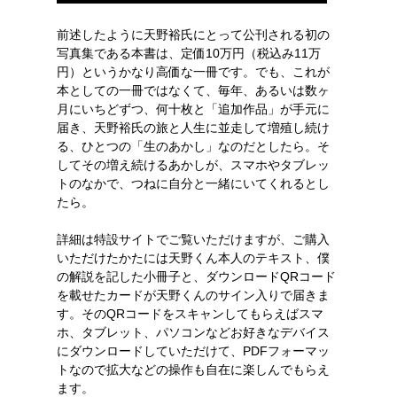
前述したように天野裕氏にとって公刊される初の
写真集である本書は、定価10万円（税込み11万
円）というかなり高価な一冊です。でも、これが
本としての一冊ではなくて、毎年、あるいは数ヶ
月にいちどずつ、何十枚と「追加作品」が手元に
届き、天野裕氏の旅と人生に並走して増殖し続け
る、ひとつの「生のあかし」なのだとしたら。そ
してその増え続けるあかしが、スマホやタブレッ
トのなかで、つねに自分と一緒にいてくれるとし
たら。
詳細は特設サイトでご覧いただけますが、ご購入
いただけたかたには天野くん本人のテキスト、僕
の解説を記した小冊子と、ダウンロードQRコード
を載せたカードが天野くんのサイン入りで届きま
す。そのQRコードをスキャンしてもらえばスマ
ホ、タブレット、パソコンなどお好きなデバイス
にダウンロードしていただけて、PDFフォーマッ
トなので拡大などの操作も自在に楽しんでもらえ
ます。