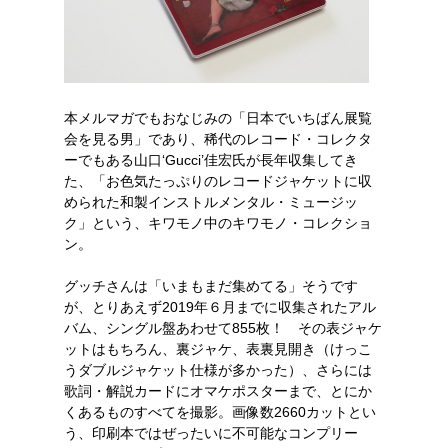
本メルマガでもおなじみの「日本でいちばん展覧
会を見る男」であり、稀代のレコード・コレクタ
ーでもある山口‘Gucci’佳宏氏が長年収集してき
た、「お色気たっぷりのレコードジャケットに収
められた和製インストルメンタル・ミュージッ
ク」という、キワモノ中のキワモノ・コレクショ
ン。
グッチさんは「いまもまだ集めてる」そうです
が、とりあえず2019年６月までに収集されたアル
バム、シングル盤あわせて855枚！ その表ジャケ
ットはもちろん、裏ジャケ、表裏見開き（けっこ
うダブルジャケット仕様が多かった）、さらには
歌詞・解説カードにオマケポスターまで、とにか
くあるものすべてを撮影。画像数2660カットとい
う、印刷本ではぜったいに不可能なコンプリー