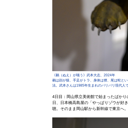
《鵺（ぬえ）が嗤う》武本大志、2024年
鵺は顔が猿、手足がトラ、身体は狸、尾は蛇とい
法。武本さんは1985年生まれのバリバリ現代人
4日目：岡山県立美術館で始まったばかり
日、日本橋高島屋の「やっぱりゾウが好
聴。そのまま岡山駅から新幹線で東京へ