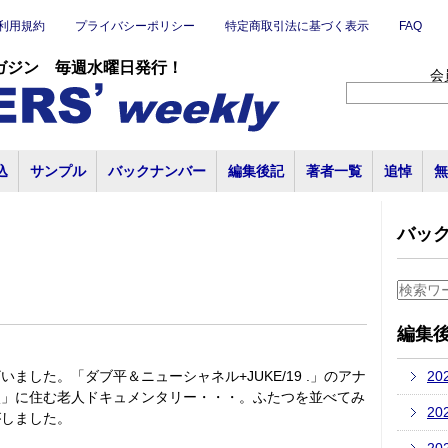
利用規約
プライバシーポリシー
特定商取引法に基づく表示
FAQ
ガジン 毎週水曜日発行！
会
込
サンプル
バックナンバー
編集後記
著者一覧
追悼
無
バッ
編集
ました。「ダブ平＆ニューシャネル+JUKE/19 .」のアナ
20
穴」に住む老人ドキュメンタリー・・・。ふたつを並べてみ
20
がしました。