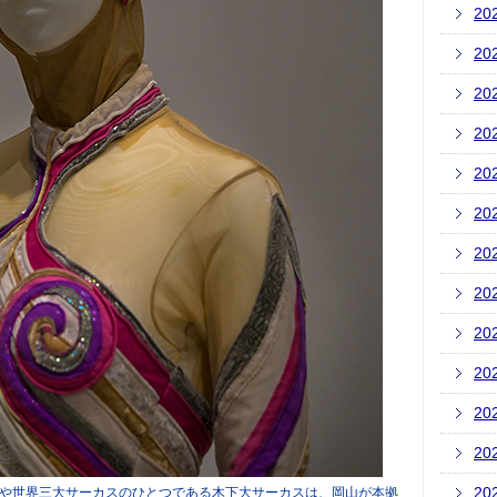
20
20
20
20
20
20
20
20
20
20
20
20
20
や世界三大サーカスのひとつである木下大サーカスは、岡山が本拠