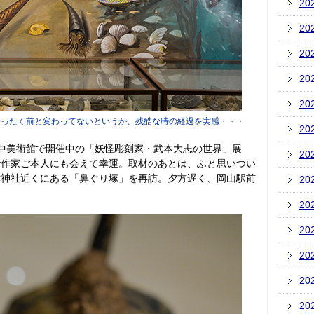
20
20
20
20
20
まったく前と変わってないというか、残酷な時の経過を実感・・・
20
中美術館で開催中の「妖怪彫刻家・武本大志の世界」展
20
で作家ご本人にも会えて幸運。取材のあとは、ふと思いつい
津神社近くにある「鼻ぐり塚」を再訪。夕方遅く、岡山駅前
20
20
20
20
20
20