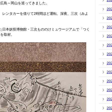
20
で広島～岡山を巡ってきました。
20
。レンタカーを借りて2時間ほど運転、深夜、三次（みよ
20
20
た日本妖怪博物館・三次もののけミュウージアムで「つく
」を取材。
20
20
20
20
20
20
20
20
20