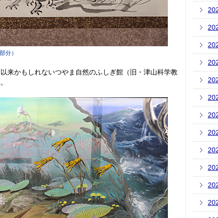
20
20
20
部分）
20
』以来かもしれないつやま自然のふしぎ館（旧・津山科学教
20
へ。
20
20
20
20
20
20
20