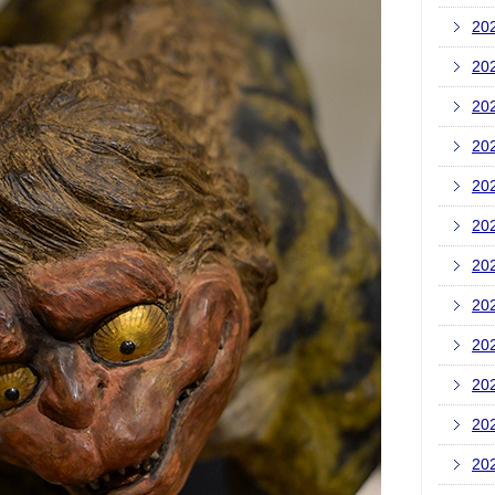
20
20
20
20
20
20
20
20
20
20
20
20