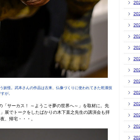
20
20
20
20
20
20
20
20
う妖怪。武本さんの作品は古来、仏像づくりに使われてきた乾漆技
20
ですが。
20
の「サーカス！ ～ようこそ夢の世界へ～」を取材に。先
き」展でトークをしたばかりの木下直之先生の講演会も拝
20
。夜、帰宅・・・。
20
20