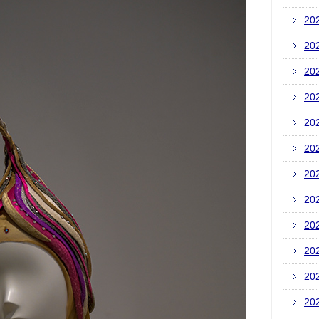
20
20
20
20
20
20
20
20
20
20
20
20