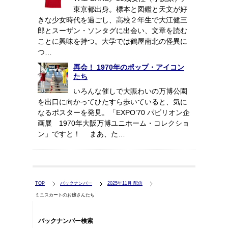
東京都出身。標本と図鑑と天文が好
きな少女時代を過ごし、高校２年生で大江健三
郎とスーザン・ソンタグに出会い、文章を読む
ことに興味を持つ。大学では鶴屋南北の怪異に
つ…
再会！ 1970年のポップ・アイコン
たち
いろんな催しで大賑わいの万博公園
を出口に向かってひたすら歩いていると、気に
なるポスターを発見。「EXPO’70 パビリオン企
画展 1970年大阪万博ユニホーム・コレクショ
ン」ですと！ まあ、た…
TOP
バックナンバー
2025年11月 配信
ミニスカートのお嬢さんたち
バックナンバー検索