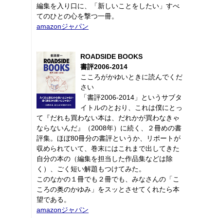
編集を入り口に、「新しいことをしたい」すべ
てのひとの心を撃つ一冊。
amazonジャパン
ROADSIDE BOOKS
書評2006-2014
こころがかゆいときに読んでくだ
さい
「書評2006-2014」というサブタ
イトルのとおり、これは僕にとっ
て『だれも買わない本は、だれかが買わなきゃ
ならないんだ』（2008年）に続く、２冊めの書
評集。ほぼ80冊分の書評というか、リポートが
収められていて、巻末にはこれまで出してきた
自分の本の（編集を担当した作品集などは除
く）、ごく短い解題もつけてみた。
このなかの１冊でも２冊でも、みなさんの「こ
ころの奥のかゆみ」をスッとさせてくれたら本
望である。
amazonジャパン