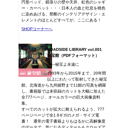
円形ベッド、鏡張りの壁や天井、虹色のシャギ
ー・カーペット・・・日本人の血と吐息を桃色
に染めあげる、禁断のインテリアデザイン・エ
レメントのほとんどすべてが、ここにある！
SHOPコーナーへ
ROADSIDE LIBRARY vol.001
秘宝館（PDFフォーマット）
――秘宝よ永遠に
1993年から2015年まで、20年間
以上にわたって取材してきた秘宝
館。北海道から九州嬉野まで11館の写真を網羅
し、書籍版では未収録のカットを大幅に加えた
全777ページ、オールカラーの巨大画像資料
集。
すべてのカットが拡大に耐えられるよう、777
ページページで全1.8ギガのメガ・サイズ電
書！ 通常の電子書籍よりもはるかに高解像度
のデータで、気になるディテールもクローズア