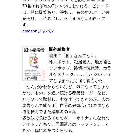
70名それぞれのTシャツにまつわるエピソード
は、時に爆笑あり、涙あり、ものすんごーい共
感あり……読み出したら止まらない面白さで
す。
amazonジャパン
圏外編集者
編集に「術」なんてない。
珍スポット、独居老人、地方発ヒ
ップホップ、路傍の現代詩、カラ
オケスナック……。ほかのメディ
アとはまったく違う視点から、
「なんだかわからないけど、気になってしょう
がないもの」を追い続ける都築響一が、なぜ、
どうやって取材し、本を作ってきたのか。人の
忠告なんて聞かず、自分の好奇心だけで道なき
道を歩んできた編集者の言葉。
多数決で負ける子たちが、「オトナ」になれな
いオトナたちが、周回遅れのトップランナーた
ちが、僕に本をつくらせる。