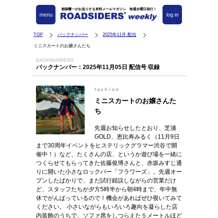
都築響一がお送りする有料メールマガジン 毎週水曜日発行！
menu
log in
TOP
バックナンバー
2025年11月 配信
ミニスカートのお嬢さんたち
BACKNUMBERS
バックナンバー：2025年11月05日 配信号 収録
fashion
ミニスカートのお嬢さんた
ち
先週お知らせしたとおり、芝浦
GOLD、恵比寿みるく（11月9日
まで30周年イベントをヒステリックグラマー渋谷で開
催中！）など、たくさんの店、というか遊び場を一緒に
つくらせてもらってきた佐藤俊博さんと、赤坂みすじ通
りに開いた小さなロックバー「フラワーズ」。先週オー
プンしたばかりで、まだ試行錯誤しながらの営業だけ
ど、スタッフたちが夕方5時半から朝4時まで、年中無
休でがんばっているので！機会があればぜひ覗いてみて
ください。 小さいながらもいろいろ趣向を凝らした店
内装飾のうちで、ソファ席をしつらえた５メートルほど