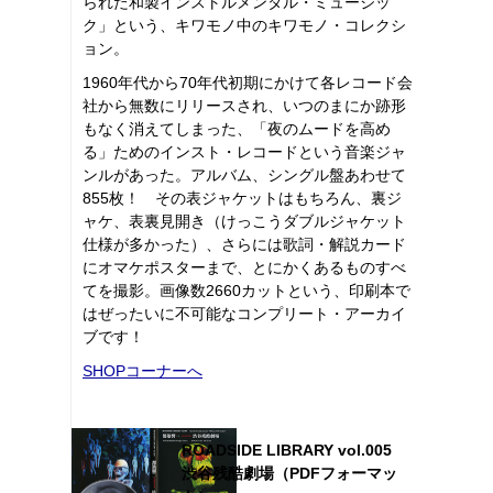
られた和製インストルメンタル・ミュージッ
ク」という、キワモノ中のキワモノ・コレクシ
ョン。
1960年代から70年代初期にかけて各レコード会
社から無数にリリースされ、いつのまにか跡形
もなく消えてしまった、「夜のムードを高め
る」ためのインスト・レコードという音楽ジャ
ンルがあった。アルバム、シングル盤あわせて
855枚！ その表ジャケットはもちろん、裏ジ
ャケ、表裏見開き（けっこうダブルジャケット
仕様が多かった）、さらには歌詞・解説カード
にオマケポスターまで、とにかくあるものすべ
てを撮影。画像数2660カットという、印刷本で
はぜったいに不可能なコンプリート・アーカイ
ブです！
SHOPコーナーへ
ROADSIDE LIBRARY vol.005
渋谷残酷劇場（PDFフォーマッ