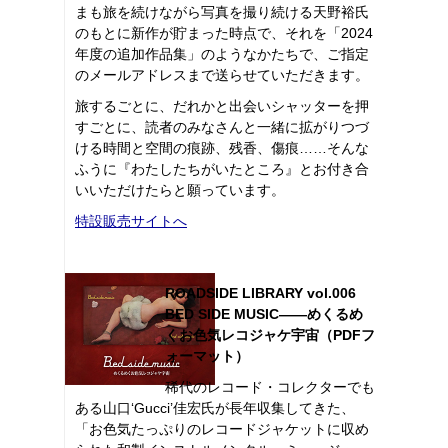
まも旅を続けながら写真を撮り続ける天野裕氏
のもとに新作が貯まった時点で、それを「2024
年度の追加作品集」のようなかたちで、ご指定
のメールアドレスまで送らせていただきます。
旅するごとに、だれかと出会いシャッターを押
すごとに、読者のみなさんと一緒に拡がりつづ
ける時間と空間の痕跡、残香、傷痕……そんな
ふうに『わたしたちがいたところ』とお付き合
いいただけたらと願っています。
特設販売サイトへ
ROADSIDE LIBRARY vol.006
BED SIDE MUSIC――めくるめ
くお色気レコジャケ宇宙（PDFフ
ォーマット）
稀代のレコード・コレクターでも
ある山口‘Gucci’佳宏氏が長年収集してきた、
「お色気たっぷりのレコードジャケットに収め