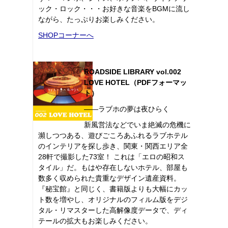
ック・ロック・・・お好きな音楽をBGMに流し
ながら、たっぷりお楽しみください。
SHOPコーナーへ
ROADSIDE LIBRARY vol.002
LOVE HOTEL（PDFフォーマッ
ト）
――ラブホの夢は夜ひらく
新風営法などでいま絶滅の危機に
瀕しつつある、遊びごころあふれるラブホテル
のインテリアを探し歩き、関東・関西エリア全
28軒で撮影した73室！ これは「エロの昭和ス
タイル」だ。もはや存在しないホテル、部屋も
数多く収められた貴重なデザイン遺産資料。
『秘宝館』と同じく、書籍版よりも大幅にカッ
ト数を増やし、オリジナルのフィルム版をデジ
タル・リマスターした高解像度データで、ディ
テールの拡大もお楽しみください。