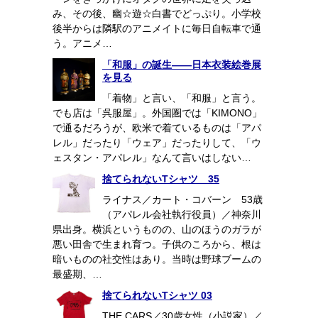
み、その後、幽☆遊☆白書でどっぷり。小学校
後半からは隣駅のアニメイトに毎日自転車で通
う。アニメ…
「和服」の誕生――日本衣装絵巻展
を見る
「着物」と言い、「和服」と言う。
でも店は「呉服屋」。外国圏では「KIMONO」
で通るだろうが、欧米で着ているものは「アパ
レル」だったり「ウェア」だったりして、「ウ
ェスタン・アパレル」なんて言いはしない…
捨てられないTシャツ 35
ライナス／カート・コバーン 53歳
（アパレル会社執行役員）／神奈川
県出身。横浜というものの、山のほうのガラが
悪い田舎で生まれ育つ。子供のころから、根は
暗いものの社交性はあり。当時は野球ブームの
最盛期、…
捨てられないTシャツ 03
THE CARS／30歳女性（小説家）／