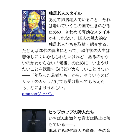
独居老人スタイル
あえて独居老人でいること。それ
は老いていくこの国で生きのびる
ための、きわめて有効なスタイル
かもしれない。16人の魅力的な
独居老人たちを取材・紹介する。
たとえば20代の読者にとって、50年後の人生は
想像しにくいかもしれないけれど、あるのかな
いのかわからない「老後」のために、いまやり
たいことを我慢するほどバカらしいことはない
――「年取った若者たち」から、そういうスピ
リットのカケラだけでも受け取ってもらえた
ら、なによりうれしい。
amazonジャパン
ヒップホップの詩人たち
いちばん刺激的な音楽は路上に落
ちている――。
咆哮する現代詩人の肖像。その音