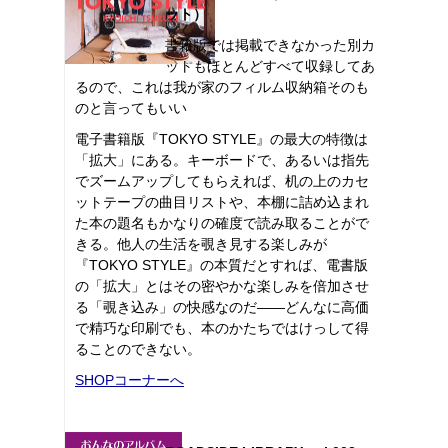
ット）
書籍版では掲載できなかった別カ
ットもほとんどすべて収録してあ
るので、これは我が家のフィルム収納箱そのも
のと言ってもいい
電子書籍版『TOKYO STYLE』の最大の特徴は
「拡大」にある。キーボードで、あるいは指先
でズームアップしてもらえれば、机の上のカセ
ットテープの曲目リストや、本棚に詰め込まれ
た本の題名もかなりの確度で読み取ることがで
きる。他人の生活を覗き見する楽しみが
『TOKYO STYLE』の本質だとすれば、電書版
の「拡大」とはその密やかな楽しみを倍加させ
る「覗き込み」の快感なのだ――どんなに高価
で精巧な印刷でも、本のかたちではけっして得
ることのできない。
SHOPコーナーへ