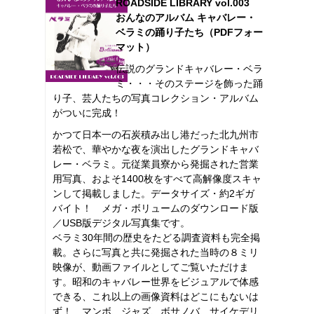
ROADSIDE LIBRARY vol.003
おんなのアルバム キャバレー・
ベラミの踊り子たち（PDFフォー
マット）
伝説のグランドキャバレー・ベラ
ミ・・・そのステージを飾った踊
り子、芸人たちの写真コレクション・アルバム
がついに完成！
かつて日本一の石炭積み出し港だった北九州市
若松で、華やかな夜を演出したグランドキャバ
レー・ベラミ。元従業員寮から発掘された営業
用写真、およそ1400枚をすべて高解像度スキャ
ンして掲載しました。データサイズ・約2ギガ
バイト！ メガ・ボリュームのダウンロード版
／USB版デジタル写真集です。
ベラミ30年間の歴史をたどる調査資料も完全掲
載。さらに写真と共に発掘された当時の８ミリ
映像が、動画ファイルとしてご覧いただけま
す。昭和のキャバレー世界をビジュアルで体感
できる、これ以上の画像資料はどこにもないは
ず！ マンボ、ジャズ、ボサノバ、サイケデリ