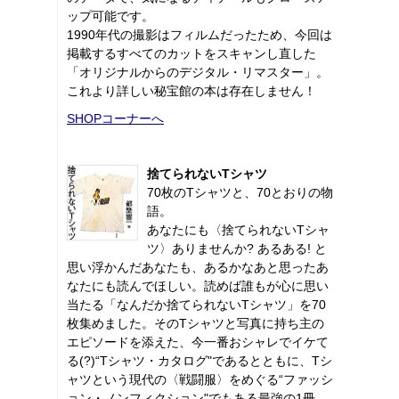
ップ可能です。
1990年代の撮影はフィルムだったため、今回は
掲載するすべてのカットをスキャンし直した
「オリジナルからのデジタル・リマスター」。
これより詳しい秘宝館の本は存在しません！
SHOPコーナーへ
捨てられないTシャツ
70枚のTシャツと、70とおりの物
語。
あなたにも〈捨てられないTシャ
ツ〉ありませんか? あるある! と
思い浮かんだあなたも、あるかなあと思ったあ
なたにも読んでほしい。読めば誰もが心に思い
当たる「なんだか捨てられないTシャツ」を70
枚集めました。そのTシャツと写真に持ち主の
エピソードを添えた、今一番おシャレでイケて
る(?)“Tシャツ・カタログ"であるとともに、Tシ
ャツという現代の〈戦闘服〉をめぐる“ファッシ
ョン・ノンフィクション"でもある最強の1冊。