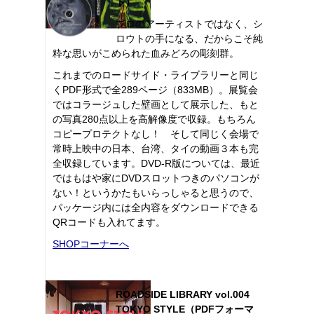
ト）
プロのアーティストではなく、シ
ロウトの手になる、だからこそ純
粋な思いがこめられた血みどろの彫刻群。
これまでのロードサイド・ライブラリーと同じ
くPDF形式で全289ページ（833MB）。展覧会
ではコラージュした壁画として展示した、もと
の写真280点以上を高解像度で収録。もちろん
コピープロテクトなし！ そして同じく会場で
常時上映中の日本、台湾、タイの動画３本も完
全収録しています。DVD-R版については、最近
ではもはや家にDVDスロットつきのパソコンが
ない！というかたもいらっしゃると思うので、
パッケージ内には全内容をダウンロードできる
QRコードも入れてます。
SHOPコーナーへ
ROADSIDE LIBRARY vol.004
TOKYO STYLE（PDFフォーマ