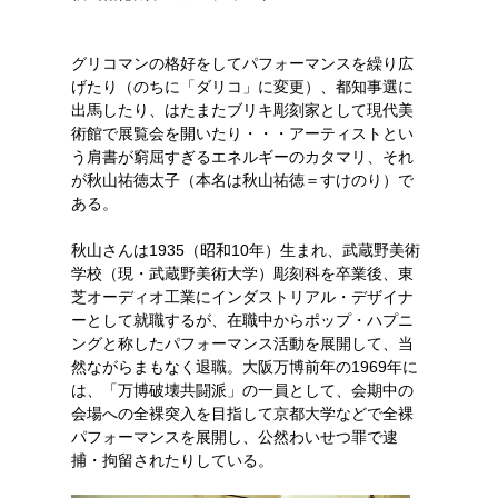
グリコマンの格好をしてパフォーマンスを繰り広
げたり（のちに「ダリコ」に変更）、都知事選に
出馬したり、はたまたブリキ彫刻家として現代美
術館で展覧会を開いたり・・・アーティストとい
う肩書が窮屈すぎるエネルギーのカタマリ、それ
が秋山祐徳太子（本名は秋山祐徳＝すけのり）で
ある。
秋山さんは1935（昭和10年）生まれ、武蔵野美術
学校（現・武蔵野美術大学）彫刻科を卒業後、東
芝オーディオ工業にインダストリアル・デザイナ
ーとして就職するが、在職中からポップ・ハプニ
ングと称したパフォーマンス活動を展開して、当
然ながらまもなく退職。大阪万博前年の1969年に
は、「万博破壊共闘派」の一員として、会期中の
会場への全裸突入を目指して京都大学などで全裸
パフォーマンスを展開し、公然わいせつ罪で逮
捕・拘留されたりしている。