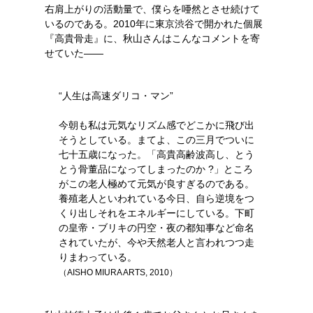
右肩上がりの活動量で、僕らを唖然とさせ続けて
いるのである。2010年に東京渋谷で開かれた個展
『高貴骨走』に、秋山さんはこんなコメントを寄
せていた――
“人生は高速ダリコ・マン”
今朝も私は元気なリズム感でどこかに飛び出
そうとしている。まてよ、この三月でついに
七十五歳になった。「高貴高齢波高し、とう
とう骨董品になってしまったのか ?」ところ
がこの老人極めて元気が良すぎるのである。
養殖老人といわれている今日、自ら逆境をつ
くり出しそれをエネルギーにしている。下町
の皇帝・ブリキの円空・夜の都知事など命名
されていたが、今や天然老人と言われつつ走
りまわっている。
（AISHO MIURA ARTS, 2010）