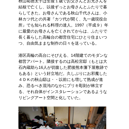
秋山祐徳太子は生後１歳でお父さんとお兄さんを
結核で亡くし、以後ずっとお母さんとふたりで暮
らしてきた。お母さんである秋山千代さんは、小
林カツ代との共著『カツ代が聞く、九一歳現役台
所』でも知られる料理の達人。1997（平成９）年
に最愛のお母さんを亡くされてからは、ふたりで
長く暮らした高輪台の都営住宅にひとり住まいつ
つ、自由気ままな制作の日々を送っている。
港区高輪の高台にそびえる、14階建てのモダンな
都営アパート。隣接するのは高松宮邸（もとは大
石内蔵助ら16人が切腹した肥後熊本藩下屋敷跡で
もある）という好立地だ。久しぶりにお邪魔した
４ＤＫの秋山邸は・・以前にも増して熟成が進
み、恐るべき混沌のなかにブリキ彫刻が林立す
る、それ自体がインスタレーションであるような
リビングアート空間と化していた。