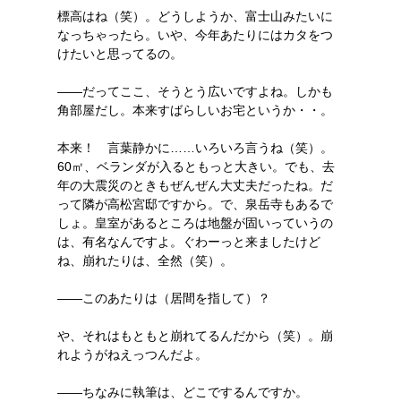
標高はね（笑）。どうしようか、富士山みたいに
なっちゃったら。いや、今年あたりにはカタをつ
けたいと思ってるの。
――だってここ、そうとう広いですよね。しかも
角部屋だし。本来すばらしいお宅というか・・。
本来！ 言葉静かに……いろいろ言うね（笑）。
60㎡、ベランダが入るともっと大きい。でも、去
年の大震災のときもぜんぜん大丈夫だったね。だ
って隣が高松宮邸ですから。で、泉岳寺もあるで
しょ。皇室があるところは地盤が固いっていうの
は、有名なんですよ。ぐわーっと来ましたけど
ね、崩れたりは、全然（笑）。
――このあたりは（居間を指して）？
や、それはもともと崩れてるんだから（笑）。崩
れようがねえっつんだよ。
――ちなみに執筆は、どこでするんですか。