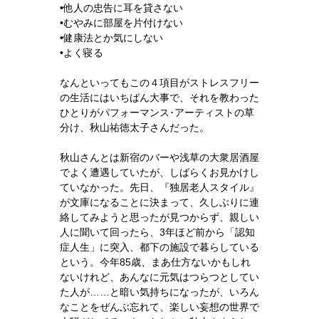
•他人の忠告に耳を貸さない
•むやみに部屋を片付けない
•健康法とか気にしない
•よく寝る
なんといってもこの４項目がストレスフリー
の生活にはいちばん大事で、それを教わった
ひとりがパフォーマンス･アーティストの草
分け、秋山祐徳太子さんだった。
秋山さんとは新宿のバーや浅草の大衆居酒屋
でよく遭遇していたが、しばらくお見かけし
ていなかった。先日、『独居老人スタイル』
が文庫になることに決まって、久しぶりに連
絡してみようと思ったが見つからず、親しい
人に聞いて回ったら、3年ほど前から「認知
症人生」に突入、都下の施設で暮らしている
という。今年85歳、まあ仕方ないかもしれ
ないけれど、あんなに元気はつらつとしてい
た人が……と暗い気持ちになったが、いろん
なことをぜんぶ忘れて、楽しい妄想の世界で