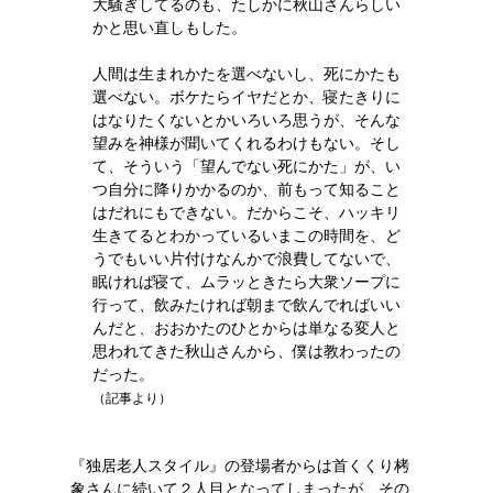
大騒ぎしてるのも、たしかに秋山さんらしい
かと思い直しもした。
人間は生まれかたを選べないし、死にかたも
選べない。ボケたらイヤだとか、寝たきりに
はなりたくないとかいろいろ思うが、そんな
望みを神様が聞いてくれるわけもない。そし
て、そういう「望んでない死にかた」が、い
つ自分に降りかかるのか、前もって知ること
はだれにもできない。だからこそ、ハッキリ
生きてるとわかっているいまこの時間を、ど
うでもいい片付けなんかで浪費してないで、
眠ければ寝て、ムラッときたら大衆ソープに
行って、飲みたければ朝まで飲んでればいい
んだと、おおかたのひとからは単なる変人と
思われてきた秋山さんから、僕は教わったの
だった。
（記事より）
『独居老人スタイル』の登場者からは首くくり栲
象さんに続いて２人目となってしまったが、その