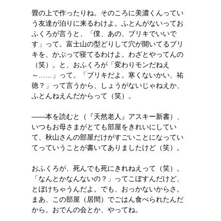
畳の上で作ったりね。そのころに美濃くんってい
う友達が泊りに来るわけよ。ふとんがないってお
ふくろが言うと、「僕、あの、ブリキでいいで
す」って。富士山の型どりして穴が開いてるブリ
キを、かぶって寝てるわけよ。わざとやってんの
（笑）。と、おふくろが「変わりモンだねえ
～……」って。「ブリキだよ。寒くないかい、祐
徳？」って言うから、しょうがないじゃねえか、
ふとんねえんだからって（笑）。
――本を読むと（『天然老人』アスキー新書）、
いつもお母さまがとても部屋をきれいにしてい
て、秋山さんの部屋だけがすごいことになってい
てっていうことが書いてありましたけど（笑）。
おふくろが、死んでも死にきれねえって（笑）。
「なんとかなんないの？」ってこぼすんだけど、
とぼけちゃうんだよ。でも、おっかないからさ。
まあ、この部屋（居間）でごはん食べられたんだ
から。おでんの会とか、やってね。