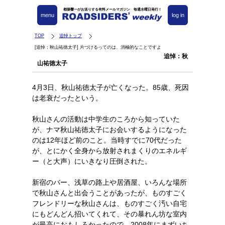
都築響一がお送りする有料メールマガジン 毎週水曜日発行！
menu
log in
TOP
追悼トップ
[追悼：秋山祐徳太子] 片づけるってのは、消極的なことですよ
追悼：秋
山祐徳太子
4月3日、秋山祐徳太子が亡くなった。85歳、死因
は老衰だったという。
秋山さんの活動は中学生のころから知っていた
が、ナマ秋山祐徳太子にお会いするようになった
のは12年ほど前のこと。当時すでに70代だった
が、とにかく全身から放射されまくりのエネルギ
ー（と大声）にいきなり圧倒された。
新宿のバー、浅草の路上や居酒屋、いろんな場所
で秋山さんと出会うことがあったが、ものすごく
フレンドリーな秋山さんは、ものすごく汚い自宅
にもどんどん招いてくれて、その暴れん坊な室内
が最高におもしろかったので、2008年にまずいち