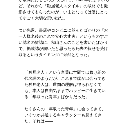
ど、それから『独居老人スタイル』の取材でも撮
影させてもらったのが、いまとなっては僕にとっ
てすごく大切な思い出だ。
つい先週、書店やコンビニに並んだばかりの『お
一人様老後のこれで安心大丈夫』というものすご
い誌名の雑誌に、秋山さんのことを書いたばかり
で、掲載誌が届いたと思ったら死去の報せを受け
取るというタイミングに呆然となった。
「独居老人」という言葉は世間では負け組の
代名詞のようだが、これまで僕が出会ってき
た独居老人は、世間の理解は得られなくて
も、本人は自由気ままでハッピーに生きてい
る「年取った青年」ばかりだった。
たくさんの「年取った青年」に会ってきて、
いくつか共通するキャラクターも見えてき
た。それは——