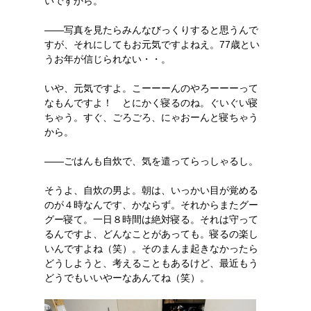
いですから。
――写真を見たらみんなびっくりすると思うんで
すが、それにしてもお元気ですよねえ。77歳とい
うお年が信じられない・・。
いや、元気ですよ。こーーーんのやろーーーって
なもんですよ！ とにかく寝るのね。ぐいぐい寝
ちゃう。すぐ、ごろごろ、にゃおーんと寝ちゃう
から。
――ごはんも自炊で、気を遣ってらっしゃるし。
そうよ、自炊の男よ。朝は、いっかい目が覚める
のが４時なんです、かならず。それからまたグー
グー寝て。一日８時間は絶対寝る。それは守って
るんですよ、どんなことがあっても。寝るの楽し
いんですよね（笑）。そのまんま起きなかったら
どうしようと、考えることもあるけど、最近もう
どうでもいいやーなあんてね（笑）。