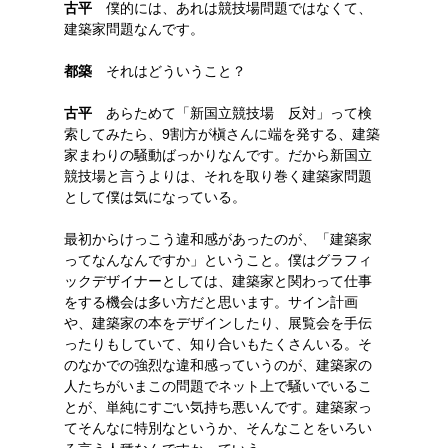
古平
僕的には、あれは競技場問題ではなくて、
建築家問題なんです。
都築
それはどういうこと？
古平
あらためて「新国立競技場 反対」って検
索してみたら、9割方が槇さんに端を発する、建築
家まわりの騒動ばっかりなんです。だから新国立
競技場と言うよりは、それを取り巻く建築家問題
として僕は気になっている。
最初からけっこう違和感があったのが、「建築家
ってなんなんですか」ということ。僕はグラフィ
ックデザイナーとしては、建築家と関わって仕事
をする機会は多い方だと思います。サイン計画
や、建築家の本をデザインしたり、展覧会を手伝
ったりもしていて、知り合いもたくさんいる。そ
のなかでの強烈な違和感っていうのが、建築家の
人たちがいまこの問題でネット上で騒いでいるこ
とが、単純にすごい気持ち悪いんです。建築家っ
てそんなに特別なというか、そんなことをいろい