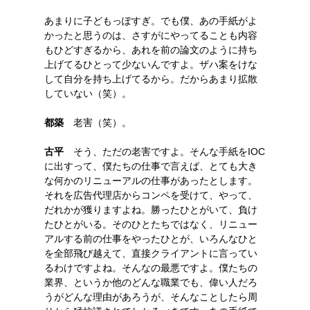
あまりに子どもっぽすぎ。でも僕、あの手紙がよ
かったと思うのは、さすがにやってることも内容
もひどすぎるから、あれを前の論文のように持ち
上げてるひとって少ないんですよ。ザハ案をけな
して自分を持ち上げてるから。だからあまり拡散
していない（笑）。
都築
老害（笑）。
古平
そう、ただの老害ですよ。そんな手紙をIOC
に出すって、僕たちの仕事で言えば、とても大き
な何かのリニューアルの仕事があったとします。
それを広告代理店からコンペを受けて、やって、
だれかが獲りますよね。勝ったひとがいて、負け
たひとがいる。そのひとたちではなく、リニュー
アルする前の仕事をやったひとが、いろんなひと
を全部飛び越えて、直接クライアントに言ってい
るわけですよね。そんなの最悪ですよ。僕たちの
業界、というか他のどんな職業でも、偉い人だろ
うがどんな理由があろうが、そんなことしたら周