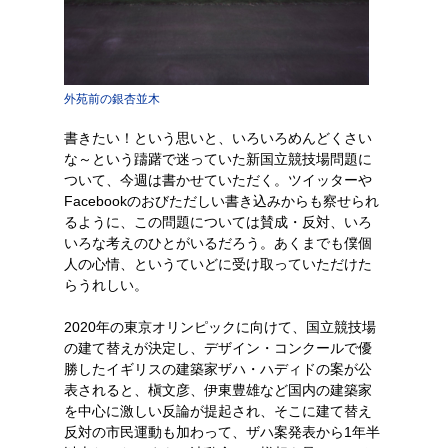
外苑前の銀杏並木
書きたい！という思いと、いろいろめんどくさい
な～という躊躇で迷っていた新国立競技場問題に
ついて、今週は書かせていただく。ツイッターや
Facebookのおびただしい書き込みからも察せられ
るように、この問題については賛成・反対、いろ
いろな考えのひとがいるだろう。あくまでも僕個
人の心情、というていどに受け取っていただけた
らうれしい。
2020年の東京オリンピックに向けて、国立競技場
の建て替えが決定し、デザイン・コンクールで優
勝したイギリスの建築家ザハ・ハディドの案が公
表されると、槇文彦、伊東豊雄など国内の建築家
を中心に激しい反論が提起され、そこに建て替え
反対の市民運動も加わって、ザハ案発表から1年半