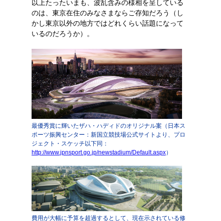
以上たったいまも、波乱含みの様相を呈している
のは、東京在住のみなさまならご存知だろう（し
かし東京以外の地方ではどれくらい話題になって
いるのだろうか）。
最優秀賞に輝いたザハ・ハディドのオリジナル案（日本ス
ポーツ振興センター：新国立競技場公式サイトより、プロ
ジェクト・スケッチ以下同：
http://www.jpnsport.go.jp/newstadium/Default.aspx
）
費用が大幅に予算を超過するとして、現在示されている修