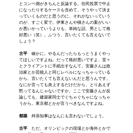
とコンペ側がきちんと反論する。住民投票で中止
になったりするケースも含めて、そうやって決ま
っていくものだと思うのに、それがないっていう
のが、すごく変で。伊東さんや槇さんの案がいい
か悪いかっていうよりも、単純な話、男として格
好悪い（笑）。ふつう、言いたくても言えないで
しょう？
古平
確かに。やるんだったらもっとうまくやっ
てほしいですよね。だって格好悪いですよ、堂々
とクライアントに手紙出すなんて。安藤さんは政
治家とか芸能人と同じレベルになっちゃっている
から、言いたくても言えないんだと思うんです。
なにか言っても炎上するだけだから、とりあえず
黙ってるんじゃないですか。ここで安藤さんが反
論しても、建築家同士でぐちゃぐちゃになっちゃ
うから。東京都とかが言うべきなんですよね。
都築
舛添知事はなんにも言わないでしょう。
古平
ただ、オリンピックの現場とか海外とかで