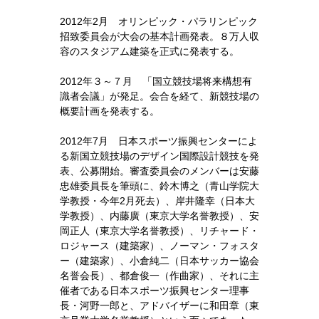
2012年2月 オリンピック・パラリンピック
招致委員会が大会の基本計画発表。８万人収
容のスタジアム建築を正式に発表する。
2012年３～７月 「国立競技場将来構想有
識者会議」が発足。会合を経て、新競技場の
概要計画を発表する。
2012年7月 日本スポーツ振興センターによ
る新国立競技場のデザイン国際設計競技を発
表、公募開始。審査委員会のメンバーは安藤
忠雄委員長を筆頭に、鈴木博之（青山学院大
学教授・今年2月死去）、岸井隆幸（日本大
学教授）、内藤廣（東京大学名誉教授）、安
岡正人（東京大学名誉教授）、リチャード・
ロジャース（建築家）、ノーマン・フォスタ
ー（建築家）、小倉純二（日本サッカー協会
名誉会長）、都倉俊一（作曲家）、それに主
催者である日本スポーツ振興センター理事
長・河野一郎と、アドバイザーに和田章（東