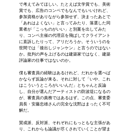
で考えてみてほしい。たとえば文学賞でも、美術
賞でも、広告のコンペでもなんでもいいけれど、
参加資格がありながら参加せず、決まったあとで
「あれはよくない」と言ってみたり、落選した同
業者が「こっちのがいい」と別案を出してみた
り、コンペ主催の代理店を飛ばしてクライアント
に直訴したりって、アリだろうか。そういうのを
世間では「後出しジャンケン」と言うのではない
か。批判の声を上げるのは建築家ではなく、建築
評論家の仕事ではないのか。
僕も審査員の経験はあるけれど、だれかを選べば
かならず反論が来る。それに対して「いや、これ
はこういうところがいいんだ」とちゃんと反論
し、自分が選んだアーティストの防波堤になるの
が、審査員の責務ではあるはず。この点、審査委
員長・安藤忠雄さんの完全な沈黙はまったく不可
解だ。
賛成派、反対派、それぞれにもっともな主張があ
り、これからも論議が尽くされていくことが望ま