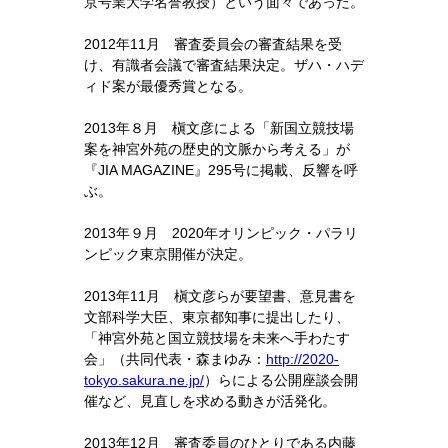
京号業大学名誉教授）という面々であった。
2012年11月 審査委員会の審査結果を受
け、有識者会議で審査結果決定。ザハ・ハデ
ィド案が最優秀賞となる。
2013年８月 槇文彦による「新国立競技場
案を神宮外苑の歴史的文脈から考える」が
『JIA MAGAZINE』295号に掲載、反響を呼
ぶ。
2013年９月 2020年オリンピック・パラリ
ンピック東京開催が決定。
2013年11月 槇文彦らが要望書、意見書を
文部科学大臣、東京都知事に提出したり、
「神宮外苑と国立競技場を未来へ手わたす
会」（共同代表・森まゆみ：
http://2020-
tokyo.sakura.ne.jp/
）らによる公開座談会開
催など、見直しを求める動きが活発化。
2013年12月 審査委員のひとりである内藤