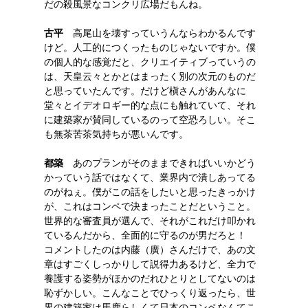
だの殺風景なコンクリ広場だもんね。
古平
高尾山を壊すっていうんならわかるんです
けど。人工的につくったものじゃないですか。僕
の個人的な感覚だと、クリエイティブっていうの
は、天皇云々とかとはまったく別の次元のものだ
と思っていたんです。だけど槇さんがあんなに
堂々とイデオロギー的な点にも触れていて、それ
に建築家が賛同しているのって空恐ろしい。そこ
も無茶苦茶気持ちが悪いんです。
都築
あのプランがそのままできればいいかどう
かっていう話ではなくて、業界内で潰しあってる
のがねぇ。僕がこの話をしたいと思ったきっかけ
が、これはコンペで決まったことだということ。
世界的な審査員が選んで、それがこれだけ叩かれ
ているんだから、全面的に守るのが男だろと！
コメントしたのは内藤（廣）さんだけで、あの文
章はすごくしっかりして説得力あるけど、全力で
養護する姿勢がほかのだれひとりとしてないのは
恥ずかしい。こんなことでひっくり返ったら、世
界の建築家は馬鹿らしくて日本のコンペなんてこ