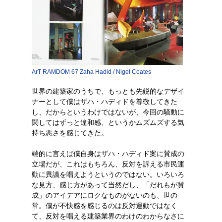
ArT RAMDOM 67 Zaha Hadid / Nigel Coates
世界の建築家のうちで、もっとも先鋭的なデザイ
ナーとして僕はザハ・ハディドを尊敬してきた
し、だからというわけではないが、今回の騒動に
関してはずっと違和感、というかムズムズする気
持ち悪さを感じてきた。
端的に言えば僕自身はザハ・ハディド案に賛成の
立場だが、これはもちろん、反対を訴える市民運
動に異議を唱えようというのではない。いろいろ
な見方、感じ方があって当然だし、「だれもが賛
成」のアイデアにロクなものがないのも、世の
常。僕が不快感を感じるのは反対運動ではなく
て、反対を唱える建築業界のわけのわからなさに