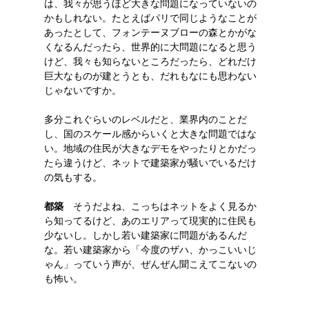
は、我々が思うほど大きな問題になっていないの
かもしれない。たとえばパリで同じようなことが
あったとして、フォンテーヌブローの森とかがな
くなるんだったら、世界的に大問題になると思う
けど、我々も知らないところだったら、どれだけ
巨大なものが建とうとも、だれもなにも思わない
じゃないですか。
多分これぐらいのレベルだと、業界内のことだ
し、国のスケール感からいくと大きな問題ではな
い。地域の住民が大きなデモをやったりとかだっ
たら違うけど、ネットで建築家が騒いでいるだけ
の気もする。
都築
そうだよね、こっちはネットをよく見るか
ら知ってるけど、あのエリアって現実的に住民も
少ないし。しかし若い建築家に問題があるんだ
な。若い建築家から「今度のザハ、かっこいいじ
ゃん」っていう声が、ぜんぜん聞こえてこないの
も怖い。