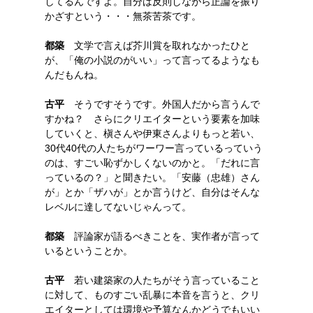
してるんですよ。自分は反則しながら正論を振り
かざすという・・・無茶苦茶です。
都築
文学で言えば芥川賞を取れなかったひと
が、「俺の小説のがいい」って言ってるようなも
んだもんね。
古平
そうですそうです。外国人だから言うんで
すかね？ さらにクリエイターという要素を加味
していくと、槇さんや伊東さんよりもっと若い、
30代40代の人たちがワーワー言っているっていう
のは、すごい恥ずかしくないのかと。「だれに言
っているの？」と聞きたい。「安藤（忠雄）さん
が」とか「ザハが」とか言うけど、自分はそんな
レベルに達してないじゃんって。
都築
評論家が語るべきことを、実作者が言って
いるということか。
古平
若い建築家の人たちがそう言っていること
に対して、ものすごい乱暴に本音を言うと、クリ
エイターとしては環境や予算なんかどうでもいい