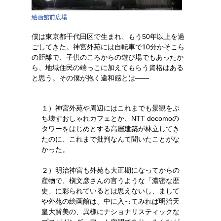
絵画館前広場
僕は東京都千代田区で生まれ、もう50年以上を過
ごしてきた。神宮外苑には自転車で10分かそこら
の距離で、子供のころからの遊び場でもあったか
ら、地域住民の端っこに加えてもらう資格はある
と思う。その僕が抱く違和感とは――
１）神宮外苑や周辺にはこれまでも景観をぶ
ち壊すおしゃれカフェとか、NTT docomoの
タワーをはじめとする高層建築が林立してき
たのに、これまで批判なんて聞いたことがな
かった。
２）明治神宮も外苑も大正期になってからの
産物で、槇文彦さんの言うような「濃密な歴
史」に彩られているとは思えないし、まして
や外苑の絵画館は、中に入ってみれば明治天
皇大賛美の、異様にナショナリスティックな