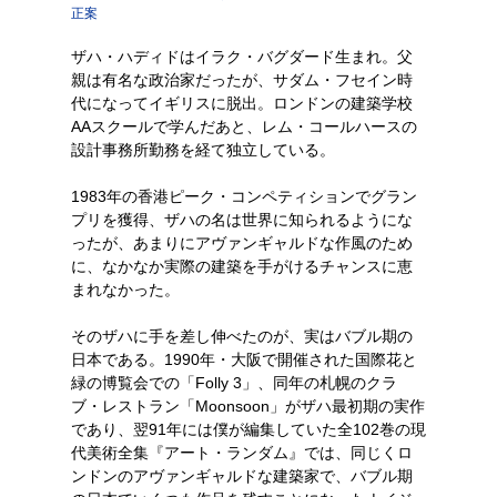
正案
ザハ・ハディドはイラク・バグダード生まれ。父
親は有名な政治家だったが、サダム・フセイン時
代になってイギリスに脱出。ロンドンの建築学校
AAスクールで学んだあと、レム・コールハースの
設計事務所勤務を経て独立している。
1983年の香港ピーク・コンペティションでグラン
プリを獲得、ザハの名は世界に知られるようにな
ったが、あまりにアヴァンギャルドな作風のため
に、なかなか実際の建築を手がけるチャンスに恵
まれなかった。
そのザハに手を差し伸べたのが、実はバブル期の
日本である。1990年・大阪で開催された国際花と
緑の博覧会での「Folly 3」、同年の札幌のクラ
ブ・レストラン「Moonsoon」がザハ最初期の実作
であり、翌91年には僕が編集していた全102巻の現
代美術全集『アート・ランダム』では、同じくロ
ンドンのアヴァンギャルドな建築家で、バブル期