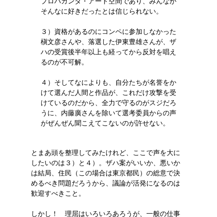
プロパガンダ・アート空間であり、みんなが
そんなに好きだったとは信じられない。
３）資格があるのにコンペに参加しなかった
槇文彦さんや、落選した伊東豊雄さんが、ザ
ハの受賞後半年以上も経ってから反対を唱え
るのが不可解。
４）そしてなによりも、自分たちが名誉をか
けて選んだ人間と作品が、これだけ攻撃を受
けているのだから、全力で守るのがスジだろ
うに、内藤廣さんを除いて選考委員からの声
がぜんぜん聞こえてこないのが許せない。
とまあ頭を整理してみたけれど、ここで声を大に
したいのは３）と４）。ザハ案がいいか、悪いか
は結局、住民（この場合は東京都民）の総意で決
めるべき問題だろうから、議論が活発になるのは
歓迎すべきこと。
しかし！ 理屈はいろいろあろうが、一般の仕事