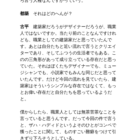
ろ言う人種なんですかっていう。
都築
それはどのへんが？
古平
建築家だろうがデザイナーだろうが、職業
人ではないですか。当たり前のことなんですけれ
ども、職業としての建築家だと思っていたんで
す。あとは自分たちと近い流れで言うとクリエイ
ターであり、そしてふつうの生活者でもある。こ
のの三角形があって成り立っている存在だと思っ
ていた。それはぼくたちデザイナーでも、ミュー
ジシャンでも、小説家でもみんな同じだと思って
いたんです。だけど今回の流れを見ていたら、建
築家はそういうシンプルな存在ではなくて、もっ
とお偉い存在だと自分たちを思っているようだ
と。
僕からしたら、職業人としては無茶苦茶なことを
言っていると思うんです。だって今回の件で言う
と、ザハ・ハディドというよそのひとがコンペで
獲ったことに関して、ものすごい難癖をつけて引
きずり下ろそうとしている。