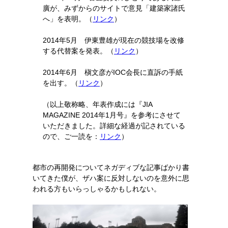
廣が、みずからのサイトで意見「建築家諸氏
へ」を表明。（
リンク
）
2014年5月 伊東豊雄が現在の競技場を改修
する代替案を発表。（
リンク
）
2014年6月 槇文彦がIOC会長に直訴の手紙
を出す。（
リンク
）
（以上敬称略、年表作成には『JIA
MAGAZINE 2014年1月号』を参考にさせて
いただきました。詳細な経過が記されている
ので、ご一読を：
リンク
）
都市の再開発についてネガディブな記事ばかり書
いてきた僕が、ザハ案に反対しないのを意外に思
われる方もいらっしゃるかもしれない。