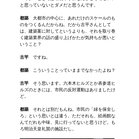
と思っていないとダメだと思うんです。
都築
大都市の中心に、あれだけのスケールのも
のをつくるんだからね。だから古平さんとして
は、建築案に対してというよりも、それを取り巻
く建築業界の話の盛り上げかたが気持ちが悪いと
いうこと？
古平
ですね。
都築
こういうことっていままでなかったよね？
古平
そう思います。六本木ヒルズとか表参道ヒ
ルズのときには、市民の反対運動はありましたけ
ど。
都築
それとは別だもんね。市民の「緑を保全し
ろ」という思いとは違う。ただそれも、絵画館な
んてだれも中味、見に行ってないと思うけど。も
ろ明治天皇礼賛の施設だし。