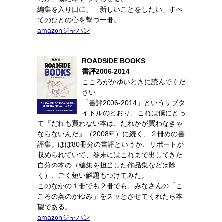
編集を入り口に、「新しいことをしたい」すべ
てのひとの心を撃つ一冊。
amazonジャパン
ROADSIDE BOOKS
書評2006-2014
こころがかゆいときに読んでくだ
さい
「書評2006-2014」というサブタ
イトルのとおり、これは僕にとっ
て『だれも買わない本は、だれかが買わなきゃ
ならないんだ』（2008年）に続く、２冊めの書
評集。ほぼ80冊分の書評というか、リポートが
収められていて、巻末にはこれまで出してきた
自分の本の（編集を担当した作品集などは除
く）、ごく短い解題もつけてみた。
このなかの１冊でも２冊でも、みなさんの「こ
ころの奥のかゆみ」をスッとさせてくれたら本
望である。
amazonジャパン