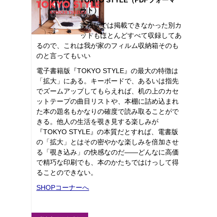
ット）
書籍版では掲載できなかった別カ
ットもほとんどすべて収録してあ
るので、これは我が家のフィルム収納箱そのも
のと言ってもいい
電子書籍版『TOKYO STYLE』の最大の特徴は
「拡大」にある。キーボードで、あるいは指先
でズームアップしてもらえれば、机の上のカセ
ットテープの曲目リストや、本棚に詰め込まれ
た本の題名もかなりの確度で読み取ることがで
きる。他人の生活を覗き見する楽しみが
『TOKYO STYLE』の本質だとすれば、電書版
の「拡大」とはその密やかな楽しみを倍加させ
る「覗き込み」の快感なのだ――どんなに高価
で精巧な印刷でも、本のかたちではけっして得
ることのできない。
SHOPコーナーへ