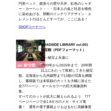
円形ベッド、鏡張りの壁や天井、虹色のシャギ
ー・カーペット・・・日本人の血と吐息を桃色
に染めあげる、禁断のインテリアデザイン・エ
レメントのほとんどすべてが、ここにある！
SHOPコーナーへ
ROADSIDE LIBRARY vol.001
秘宝館（PDFフォーマット）
――秘宝よ永遠に
1993年から2015年まで、20年間
以上にわたって取材してきた秘宝
館。北海道から九州嬉野まで11館の写真を網羅
し、書籍版では未収録のカットを大幅に加えた
全777ページ、オールカラーの巨大画像資料
集。
すべてのカットが拡大に耐えられるよう、777
ページページで全1.8ギガのメガ・サイズ電
書！ 通常の電子書籍よりもはるかに高解像度