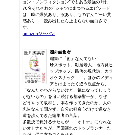
ョン・ノンフィクション"でもある最強の1冊。
70名それぞれのTシャツにまつわるエピソード
は、時に爆笑あり、涙あり、ものすんごーい共
感あり……読み出したら止まらない面白さで
す。
amazonジャパン
圏外編集者
編集に「術」なんてない。
珍スポット、独居老人、地方発ヒ
ップホップ、路傍の現代詩、カラ
オケスナック……。ほかのメディ
アとはまったく違う視点から、
「なんだかわからないけど、気になってしょう
がないもの」を追い続ける都築響一が、なぜ、
どうやって取材し、本を作ってきたのか。人の
忠告なんて聞かず、自分の好奇心だけで道なき
道を歩んできた編集者の言葉。
多数決で負ける子たちが、「オトナ」になれな
いオトナたちが、周回遅れのトップランナーた
ちが、僕に本をつくらせる。