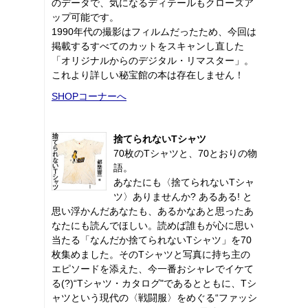
のデータで、気になるディテールもクローズア
ップ可能です。
1990年代の撮影はフィルムだったため、今回は
掲載するすべてのカットをスキャンし直した
「オリジナルからのデジタル・リマスター」。
これより詳しい秘宝館の本は存在しません！
SHOPコーナーへ
捨てられないTシャツ
70枚のTシャツと、70とおりの物
語。
あなたにも〈捨てられないTシャ
ツ〉ありませんか? あるある! と
思い浮かんだあなたも、あるかなあと思ったあ
なたにも読んでほしい。読めば誰もが心に思い
当たる「なんだか捨てられないTシャツ」を70
枚集めました。そのTシャツと写真に持ち主の
エピソードを添えた、今一番おシャレでイケて
る(?)“Tシャツ・カタログ"であるとともに、Tシ
ャツという現代の〈戦闘服〉をめぐる“ファッシ