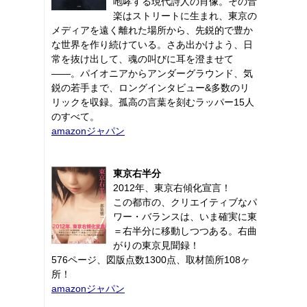
咆哮する現代詩人の肖像。その音
楽はストリートに生まれ、東京の
メディアを遠く離れた場所から、先鋭的で豊か
な世界を作り続けている。さあ出かけよう、日
常を抜け出して、魂の叫びに耳を澄ませて
――。パイオニアからアンダーグラウンド、気
鋭の若手まで、ロングインタビュー&多数のリ
リックを収録。孤高の言葉を刻むラッパー15人
のすべて。
amazonジャパン
東京右半分
2012年、東京右傾化宣言！
この都市の、クリエイティブなパ
ワー・バランスは、いま確実に東
＝右半分に移動しつつある。右曲
がりの東京見聞録！
576ページ、図版点数1300点、取材箇所108ヶ
所！
amazonジャパン