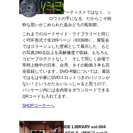
ト）
プロのアーティストではなく、シ
ロウトの手になる、だからこそ純
粋な思いがこめられた血みどろの彫刻群。
これまでのロードサイド・ライブラリーと同じ
くPDF形式で全289ページ（833MB）。展覧会
ではコラージュした壁画として展示した、もと
の写真280点以上を高解像度で収録。もちろん
コピープロテクトなし！ そして同じく会場で
常時上映中の日本、台湾、タイの動画３本も完
全収録しています。DVD-R版については、最近
ではもはや家にDVDスロットつきのパソコンが
ない！というかたもいらっしゃると思うので、
パッケージ内には全内容をダウンロードできる
QRコードも入れてます。
SHOPコーナーへ
ROADSIDE LIBRARY vol.004
TOKYO STYLE（PDFフォーマ