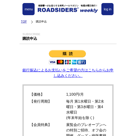
都築響一がお送りする有料メールマガジン 毎週水曜日発行！
menu
log in
TOP
購読申込
SUBSCRIBE
購読申込
銀行振込によるお支払いをご希望の方はこちらからお申
し込みください。
【価格】
1,100円/月
【発行周期】
毎月 第1水曜日・第2水
曜日・第3水曜日・第4
水曜日
(年末年始を除く)
【会員特典】
展覧会のプレオープンへ
の特別ご招待、オフ会の
開催、グッズ・絶版書籍