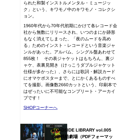
られた和製インストルメンタル・ミュージッ
ク」という、キワモノ中のキワモノ・コレクシ
ョン。
1960年代から70年代初期にかけて各レコード会
社から無数にリリースされ、いつのまにか跡形
もなく消えてしまった、「夜のムードを高め
る」ためのインスト・レコードという音楽ジャ
ンルがあった。アルバム、シングル盤あわせて
855枚！ その表ジャケットはもちろん、裏ジ
ャケ、表裏見開き（けっこうダブルジャケット
仕様が多かった）、さらには歌詞・解説カード
にオマケポスターまで、とにかくあるものすべ
てを撮影。画像数2660カットという、印刷本で
はぜったいに不可能なコンプリート・アーカイ
ブです！
SHOPコーナーへ
ROADSIDE LIBRARY vol.005
渋谷残酷劇場（PDFフォーマッ