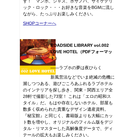
ず！ マンボ、ジャズ、ボサノバ、サイケデリ
ック・ロック・・・お好きな音楽をBGMに流し
ながら、たっぷりお楽しみください。
SHOPコーナーへ
ROADSIDE LIBRARY vol.002
LOVE HOTEL（PDFフォーマッ
ト）
――ラブホの夢は夜ひらく
新風営法などでいま絶滅の危機に
瀕しつつある、遊びごころあふれるラブホテル
のインテリアを探し歩き、関東・関西エリア全
28軒で撮影した73室！ これは「エロの昭和ス
タイル」だ。もはや存在しないホテル、部屋も
数多く収められた貴重なデザイン遺産資料。
『秘宝館』と同じく、書籍版よりも大幅にカッ
ト数を増やし、オリジナルのフィルム版をデジ
タル・リマスターした高解像度データで、ディ
テールの拡大もお楽しみください。