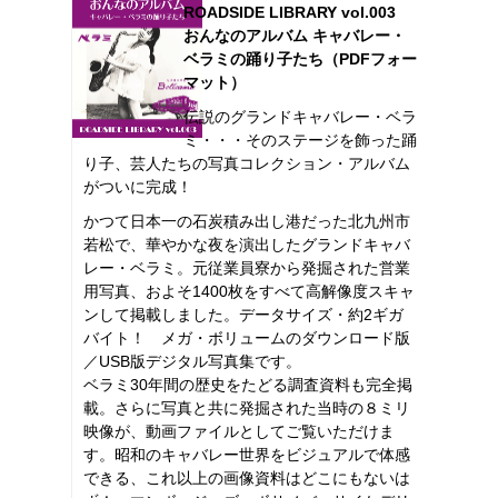
ROADSIDE LIBRARY vol.003
おんなのアルバム キャバレー・
ベラミの踊り子たち（PDFフォー
マット）
伝説のグランドキャバレー・ベラ
ミ・・・そのステージを飾った踊
り子、芸人たちの写真コレクション・アルバム
がついに完成！
かつて日本一の石炭積み出し港だった北九州市
若松で、華やかな夜を演出したグランドキャバ
レー・ベラミ。元従業員寮から発掘された営業
用写真、およそ1400枚をすべて高解像度スキャ
ンして掲載しました。データサイズ・約2ギガ
バイト！ メガ・ボリュームのダウンロード版
／USB版デジタル写真集です。
ベラミ30年間の歴史をたどる調査資料も完全掲
載。さらに写真と共に発掘された当時の８ミリ
映像が、動画ファイルとしてご覧いただけま
す。昭和のキャバレー世界をビジュアルで体感
できる、これ以上の画像資料はどこにもないは