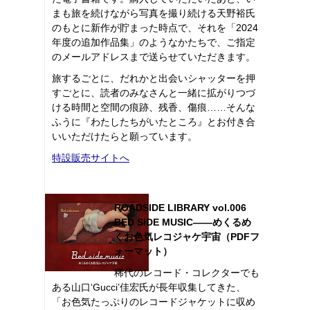
まも旅を続けながら写真を撮り続ける天野裕氏
のもとに新作が貯まった時点で、それを「2024
年度の追加作品集」のようなかたちで、ご指定
のメールアドレスまで送らせていただきます。
旅するごとに、だれかと出会いシャッターを押
すごとに、読者のみなさんと一緒に拡がりつづ
ける時間と空間の痕跡、残香、傷痕……そんな
ふうに『わたしたちがいたところ』とお付き合
いいただけたらと願っています。
特設販売サイトへ
ROADSIDE LIBRARY vol.006
BED SIDE MUSIC――めくるめ
くお色気レコジャケ宇宙（PDFフ
ォーマット）
稀代のレコード・コレクターでも
ある山口‘Gucci’佳宏氏が長年収集してきた、
「お色気たっぷりのレコードジャケットに収め