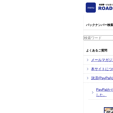
都築響一がお送り
menu
バックナンバー検
よくあるご質問
メールマガジ
本サイトにつ
決済(PayPa
PayPa
した。