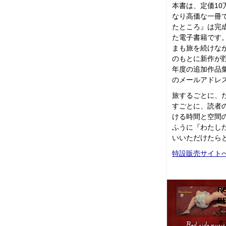
本書は、定価10
なり高価な一冊
たところ』は完
た電子書籍です
まも旅を続けな
のもとに新作が貯
年度の追加作品
のメールアドレ
旅するごとに、
すごとに、読者
ける時間と空間
ふうに『わたし
いいただけたら
特設販売サイト
RO
B
く
ォ