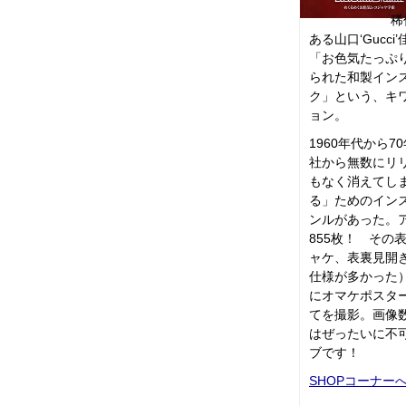
稀
ある山口‘Gucc
「お色気たっぷ
られた和製イン
ク」という、キ
ョン。
1960年代から
社から無数にリ
もなく消えてし
る」ためのイン
ンルがあった。
855枚！ その
ャケ、表裏見開
仕様が多かった
にオマケポスタ
てを撮影。画像数
はぜったいに不
ブです！
SHOPコーナー