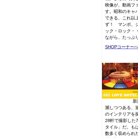
映像が、動画フ
す。昭和のキャ
できる、これ以
ず！ マンボ、
ック・ロック・
ながら、たっぷ
SHOPコーナー
RO
L
ト
―
新
瀕しつつある、
のインテリアを
28軒で撮影した
タイル」だ。も
数多く収められ