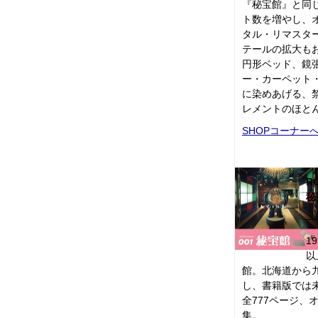
『秘宝館』と同
ト数を増やし、
タル・リマスタ
テールの拡大も
円形ベッド、鏡
ー・カーペット
に染めあげる、
レメントのほと
SHOPコーナー
RO
秘
―
1
以
館。北海道から
し、書籍版では
全777ページ、
集。