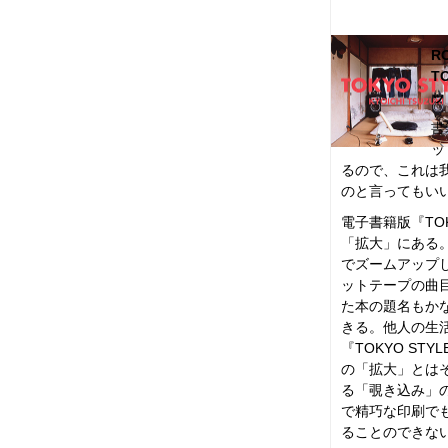
RO
T
ッ
書
ッ
るので、これは
のと言ってもい
電子書籍版『TOK
「拡大」にある
でズームアップ
ットテープの曲
た本の題名もか
きる。他人の生
『TOKYO ST
の「拡大」とは
る「覗き込み」
で精巧な印刷で
ることのできな