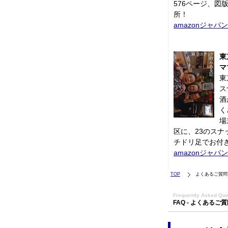
576ページ、図版
所！
amazonジャパン
東
マ
東
ス
酒
く
場
区に、23のス
チドリ足でお付
amazonジャパン
TOP
よくあるご質問
Frequently Asked Que
FAQ - よくあるご