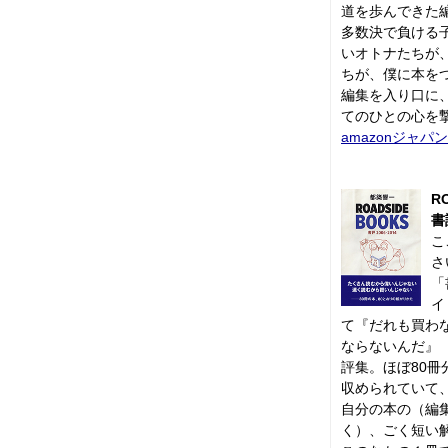
道を歩んできた
多数決で負ける
いオトナたちが
ちが、僕に本を
編集を入り口に
てのひとの心を
amazonジャパン
R
書
こ
さ
「
イ
て『だれも買わ
ならないんだ』（
評集。ほぼ80
収められていて
自分の本の（編
く）、ごく短い