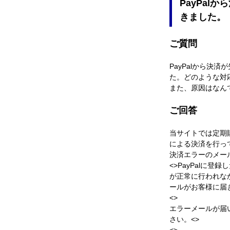
PayPal
きました。
ご質問
PayPalから決
た。どのような対
また、原因はなん
ご回答
当サイトでは定期購
による決済を行っ
決済エラーのメール
<>PayPalに
が正常に行われな
ールがお客様に届
<>
エラーメールが届
さい。<>
<>