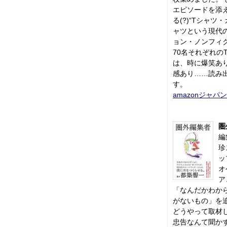
エピソードを添
る(?)“Tシャ
ャツという現代
ョン・ノンフィク
70名それぞれの
は、時に爆笑あ
感あり……読み
す。
amazonジャパン
圏
編
珍
ッ
オ
ア
「なんだかわか
がないもの」を
どうやって取材
忠告なんて聞か