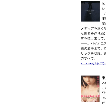
ヒ
い
ち
咆
楽
メディアを遠く
な世界を作り続
常を抜け出して
――。パイオニ
鋭の若手まで、
リックを収録。
のすべて。
amazonジャパン
東
2
こ
ワ
＝
が