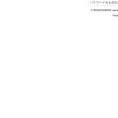
パスワードをお忘れ
© ROADSIDERS' weekly 
Powe