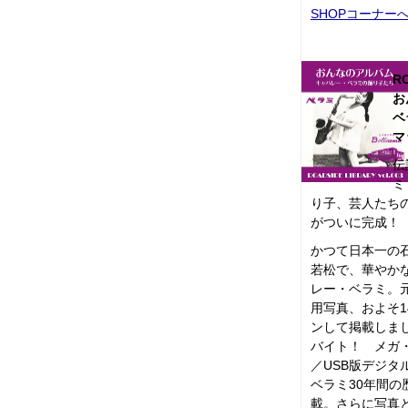
SHOPコーナー
RO
お
ベ
マ
伝
ミ
り子、芸人たち
がついに完成！
かつて日本一の
若松で、華やか
レー・ベラミ。
用写真、およそ1
ンして掲載しま
バイト！ メガ
／USB版デジタ
ベラミ30年間
載。さらに写真