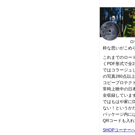
RO
渋
ト
プ
ロ
粋な思いがこめ
これまでのロー
くPDF形式で全2
ではコラージュ
の写真280点以
コピープロテク
常時上映中の日
全収録しています
ではもはや家に
ない！というか
パッケージ内に
QRコードも入
SHOPコーナー