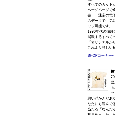
すべてのカットが
ページページで全
書！ 通常の電
のデータで、気
ップ可能です。
1990年代の撮
掲載するすべて
「オリジナルか
これより詳しい
SHOPコーナー
捨
7
語
あ
ツ
思い浮かんだあ
なたにも読んで
当たる「なんだか
枚集めました。