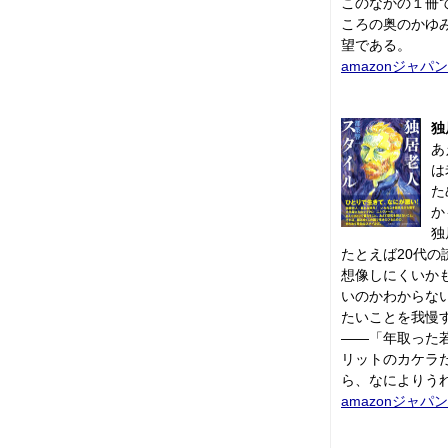
このなかの１冊
ころの奥のかゆ
望である。
amazonジャパン
独
あ
は
た
か
独
たとえば20代の
想像しにくいか
いのかわからな
たいことを我慢
――「年取った
リットのカケラ
ら、なによりう
amazonジャパン