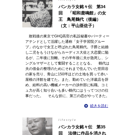
バンカラ女銘々伝 第34
回 「昭和鹿鳴館」の女
王 鳥尾鶴代（後編）
（文：平山亜佐子）
敗戦後の東京でGHQ高官の私設秘書やパーティー
アテンドとして活躍した通称「女子学習院グルー
プ」のなかで女王と呼ばれた鳥尾鶴代。子爵と結婚
し二児をもうけながらカーディス大佐と大恋愛に陥
るが、二年後に別離。その半年後に夫が急死し、シ
ングルマザーとして奮闘することとなる。 鶴代は
夫の借金の整理のためにそれまで住んでいた世田谷
の家を売り、青山に150坪ほどの土地を買って赤い
屋根の洋館を建てた。また、勤めていた洋裁店を辞
め、給料の高い機械メーカーの渉外部に転職。コミ
ュ力が高く知り合いも多い鶴代にはうってつけの仕
事だった。 そんな折に、第三の恋がやってきた。
続きを読む
lifestyle
バンカラ女銘々伝 第35
回 法律に作品を消され