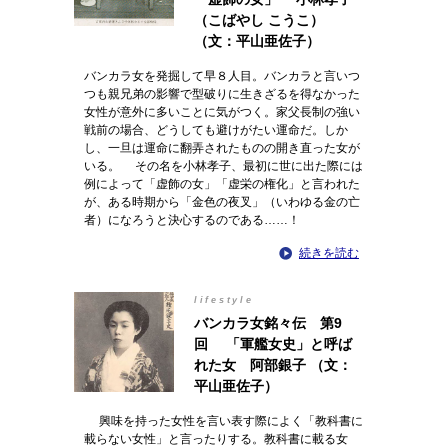
（こばやし こうこ）
（文：平山亜佐子）
バンカラ女を発掘して早８人目。バンカラと言いつ
つも親兄弟の影響で型破りに生きざるを得なかった
女性が意外に多いことに気がつく。家父長制の強い
戦前の場合、どうしても避けがたい運命だ。しか
し、一旦は運命に翻弄されたものの開き直った女が
いる。 その名を小林孝子、最初に世に出た際には
例によって「虚飾の女」「虚栄の権化」と言われた
が、ある時期から「金色の夜叉」（いわゆる金の亡
者）になろうと決心するのである……！
続きを読む
lifestyle
バンカラ女銘々伝 第9
回 「軍艦女史」と呼ば
れた女 阿部銀子 （文：
平山亜佐子）
興味を持った女性を言い表す際によく「教科書に
載らない女性」と言ったりする。教科書に載る女