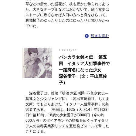
草などの唐めいた盛花が、枝も豊かに飾られてあっ
た。大きなテーブルなどはおかないで、欣々女史は
ストーブに近くなかば入口の方へと身をひらいて、
腕凭椅子のゆったりしたのにゆったりと凭りかかっ
ていた。
続きを読む
lifestyle
バンカラ女銘々伝 第五
回 イタリア人狙撃事件で
一躍有名になった少女
深谷愛子 （文：平山亜佐
子）
深谷愛子は、拙著『明治 大正 昭和 不良少女伝---
莫連女と少女ギャング団』（河出書房新社、ちくま
文庫）でもとりあげた「イタリー人狙撃事件」の加
害者である。 発端は、1925（大正14）年9月28
日午後10時、16歳の少女愛子が3000円（今の約
600万円）のダイアモンドの指輪をめぐってイタリ
ア人の自称実業家リッチを五連発ピストルで撃った
ことによる。