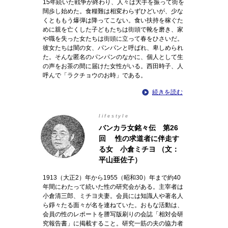
15年続いた戦争が終わり、人々は大手を振って街を
闊歩し始めた。食糧難は相変わらずひどいが、少な
くとももう爆弾は降ってこない。食い扶持を稼ぐた
めに親を亡くした子どもたちは街頭で靴を磨き、家
や職を失った女たちは街頭に立って春をひさいだ。
彼女たちは闇の女、パンパンと呼ばれ、卑しめられ
た。そんな匿名のパンパンのなかに、個人として生
の声をお茶の間に届けた女性がいる。西田時子、人
呼んで「ラクチョウのお時」である。
続きを読む
lifestyle
バンカラ女銘々伝 第26
回 性の求道者に伴走す
る女 小倉ミチヨ （文：
平山亜佐子）
1913（大正2）年から1955（昭和30）年まで約40
年間にわたって続いた性の研究会がある。主宰者は
小倉清三郎、ミチヨ夫妻。会員には知識人や著名人
ら錚々たる面々が名を連ねていた。おもな活動は、
会員の性のレポートを謄写版刷りの会誌「相対会研
究報告書」に掲載すること。研究一筋の夫の協力者