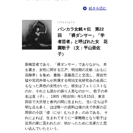
続きを読む
lifestyle
バンカラ女銘々伝 第22
回 「裸ダンサー」「学
者芸者」と呼ばれた女 花
園歌子 （文：平山亜佐
子）
新橋芸者であり、「裸ダンサー」でありながら、本
を書き、女性に関する江戸、明治期の文献（おもに
花柳界）を集め、書痴・斎藤昌三と交流し、尾佐竹
猛や宮武外骨らが所属する明治文化研究会の会員に
もなった異色の女性がいた。彼女はフェミニストな
のか、それとも誰かの操り人形なのかー。 歌子の本
名は直（子）。 1905（明治38）年1月15日、東京
四谷で大沢登と春代の間に生まれた。 生い立ちは不
明な点も多く、ほぼ唯一の資料は後の夫で作家の正
岡容の小説「偐〈にせ〉むらさき」のみである。 そ
れによれば、生まれてすぐに一家離散となり歌子は
近所の家に貰われたが、幼かったために生家だと思
い込んでいたという。