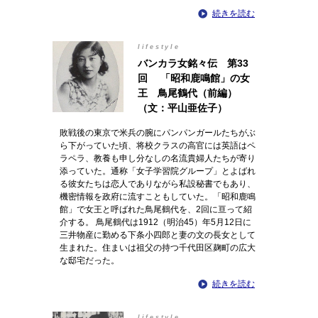
続きを読む
lifestyle
バンカラ女銘々伝 第33
回 「昭和鹿鳴館」の女
王 鳥尾鶴代（前編）
（文：平山亜佐子）
敗戦後の東京で米兵の腕にパンパンガールたちがぶ
ら下がっていた頃、将校クラスの高官には英語はペ
ラペラ、教養も申し分なしの名流貴婦人たちが寄り
添っていた。通称「女子学習院グループ」とよばれ
る彼女たちは恋人でありながら私設秘書でもあり、
機密情報を政府に流すこともしていた。「昭和鹿鳴
館」で女王と呼ばれた鳥尾鶴代を、2回に亘って紹
介する。 鳥尾鶴代は1912（明治45）年5月12日に
三井物産に勤める下条小四郎と妻の文の長女として
生まれた。住まいは祖父の持つ千代田区麹町の広大
な邸宅だった。
続きを読む
lifestyle