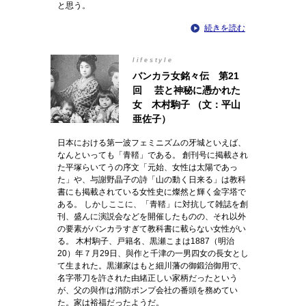
と思う。
続きを読む
lifestyle
バンカラ女銘々伝 第21
回 芸と神秘に憑かれた
女 木村駒子 （文：平山
亜佐子）
日本における第一波フェミニズムの牙城といえば、
なんといっても「青鞜」である。 創刊号に掲載され
た平塚らいてうの序文「元始、女性は太陽であっ
た」や、与謝野晶子の詩「山の動く日来る」は教科
書にも掲載されている女性史に燦然と輝く金字塔で
ある。 しかしここに、「青鞜」に対抗して雑誌を創
刊、盛んに演説会などを開催したものの、それ以外
の要素がバンカラすぎて教科書に載らない女性がい
る。 木村駒子、戸籍名、黒瀬こまは1887（明治
20）年７月29日、與作と千津の一男四女の長女とし
て生まれた。黒瀬家はもと細川藩の御鍛治御用で、
名字帯刀を許された由緒正しい家柄だったという
が、父の與作は消防ポンプ会社の番頭を務めてい
た。家は裕福だったようだ。