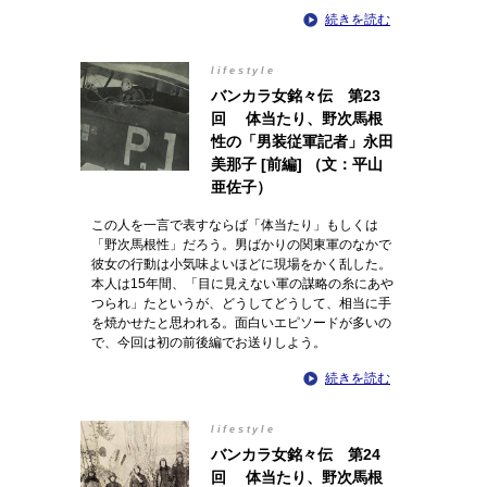
続きを読む
lifestyle
バンカラ女銘々伝 第23
回 体当たり、野次馬根
性の「男装従軍記者」永田
美那子 [前編] （文：平山
亜佐子）
この人を一言で表すならば「体当たり」もしくは
「野次馬根性」だろう。男ばかりの関東軍のなかで
彼女の行動は小気味よいほどに現場をかく乱した。
本人は15年間、「目に見えない軍の謀略の糸にあや
つられ」たというが、どうしてどうして、相当に手
を焼かせたと思われる。面白いエピソードが多いの
で、今回は初の前後編でお送りしよう。
続きを読む
lifestyle
バンカラ女銘々伝 第24
回 体当たり、野次馬根