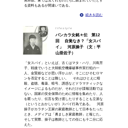
勇み肌、家では荒くれものたちに囲まれていたとす
る資料もあるが間違いである。
続きを読む
lifestyle
バンカラ女銘々伝 第12
回 自覚なき？「女スパ
イ」 河原操子 （文：平
山亜佐子）
「女スパイ」といえば、古くはマタ・ハリ、川島芳
子、戦後でいうと大韓航空機爆破事件実行犯の一
人、金賢姫などが思い浮かぶが、そこにひそむロマ
ンを否定することは難しい。 それはひとえに暗
殺、盗聴、毒薬、暗号、誘惑などドラマティックな
イメージによるものだが、それだけが諜報活動では
ない。国家の安全保障のために情報を集めたり、人
を匿ったり、伝言を受け渡したりすることも立派な
（というとおかしいが）スパイ行為である。 河原
操子がカラチン王家の家庭教師として日本をたった
とき、メディアは「勇ましき家庭教師」と報じた。
そして実際、操子は教師としての任にも十二分に応
えた。