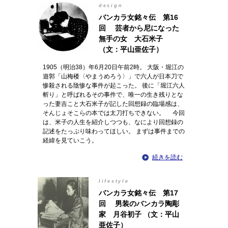
design
バンカラ女銘々伝 第16
回 芸者から尼になった
無手の女 大石米子
（文：平山亜佐子）
1905（明治38）年6月20日午前2時。 大阪・堀江の
遊郭「山梅楼〈やまうめろう〉」で六人が日本刀で
惨殺される陰惨な事件が起こった。 後に「堀江六人
斬り」と呼ばれるその事件で、唯一の生き残りとな
った妻吉こと大石米子が記した回想録の臨場感は、
そんじょそこらの本では太刀打ちできない。 今回
は、米子の人生を紹介しつつも、なにより回想録の
記述をたっぷり味わってほしい。 まずは事件までの
経緯を見ていこう。
続きを読む
lifestyle
バンカラ女銘々伝 第17
回 男装のバンカラ陶彫
家 月谷初子 （文：平山
亜佐子）