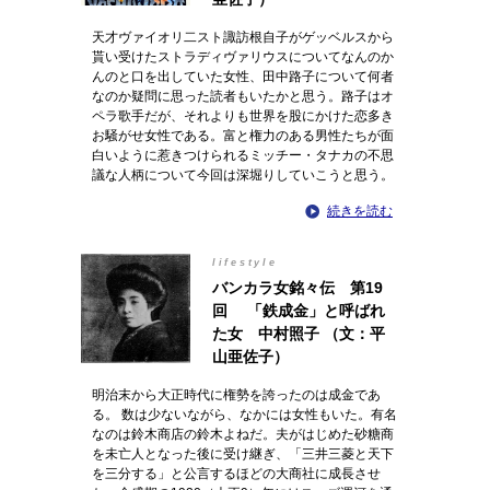
天才ヴァイオリ二スト諏訪根自子がゲッベルスから
貰い受けたストラディヴァリウスについてなんのか
んのと口を出していた女性、田中路子について何者
なのか疑問に思った読者もいたかと思う。路子はオ
ペラ歌手だが、それよりも世界を股にかけた恋多き
お騒がせ女性である。富と権力のある男性たちが面
白いように惹きつけられるミッチー・タナカの不思
議な人柄について今回は深堀りしていこうと思う。
続きを読む
lifestyle
バンカラ女銘々伝 第19
回 「鉄成金」と呼ばれ
た女 中村照子 （文：平
山亜佐子）
明治末から大正時代に権勢を誇ったのは成金であ
る。 数は少ないながら、なかには女性もいた。有名
なのは鈴木商店の鈴木よねだ。夫がはじめた砂糖商
を未亡人となった後に受け継ぎ、「三井三菱と天下
を三分する」と公言するほどの大商社に成長させ