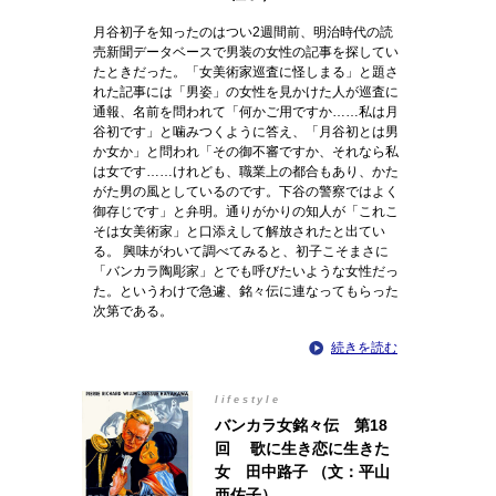
月谷初子を知ったのはつい2週間前、明治時代の読
売新聞データベースで男装の女性の記事を探してい
たときだった。「女美術家巡査に怪しまる」と題さ
れた記事には「男姿」の女性を見かけた人が巡査に
通報、名前を問われて「何かご用ですか……私は月
谷初です」と噛みつくように答え、「月谷初とは男
か女か」と問われ「その御不審ですか、それなら私
は女です……けれども、職業上の都合もあり、かた
がた男の風としているのです。下谷の警察ではよく
御存じです」と弁明。通りがかりの知人が「これこ
そは女美術家」と口添えして解放されたと出てい
る。 興味がわいて調べてみると、初子こそまさに
「バンカラ陶彫家」とでも呼びたいような女性だっ
た。というわけで急遽、銘々伝に連なってもらった
次第である。
続きを読む
lifestyle
バンカラ女銘々伝 第18
回 歌に生き恋に生きた
女 田中路子 （文：平山
亜佐子）