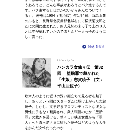
うあろうと、どんな事故があろうとバク進するんで
す。バク進すると仕方がないからみんなついてく
る」。 寿恵は1904（明治37）年1月4日、白馬山麓
のふもと、長野県北安曇郡北城村にて横沢菊次郎と
たにの間に生まれた。四人兄姉の末っ子で上の３人
とは年が離れていたのでほとんど一人っ子のように
して育った。
続きを読む
lifestyle
バンカラ女銘々伝 第32
回 堕胎罪で裁かれた
「生娘」志賀暁子 （文：
平山亜佐子）
欧米人のように堀りの深い顔立ちで見る者を魅了
し、あっという間にスターダムに駆け上がった志賀
暁子。しかし、文学好きでロマンティストな彼女は
男性に手もなく翻弄され、衆人環視のなか「堕胎
罪」の裁きを受ける。華々しい映画女優から「罪
人」へと真っ逆さまに堕ちた暁子はどのような人生
を歩んだ女性だったのか――。