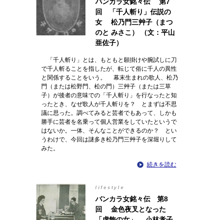
バンカラ女銘々伝 第7
回 「千人斬り」伝説の
女 松乃門三艸子（まつ
のと みさこ） （文：平山
亜佐子）
「千人斬り」とは、もともと願掛けや腕試しに刀
で千人斬ることを指したが、転じて俗に千人の異性
と関係することをいう。 幕末生まれの歌人、松乃
門（または松野門、松の門）三艸子（または三草
子）が後者の意味での「千人斬り」を行なったと知
ったとき、なぜ歌人が千人斬りを？ とまずは不思
議に思った。調べてみると芸者でもあって、しかも
勝手に芸者を名乗って個人営業をしていたというで
はないか。一体、そんなことができるのか？ とい
うわけで、今回は謎多き松乃門三艸子を深堀りして
みた。
続きを読む
lifestyle
バンカラ女銘々伝 第8
回 金色夜叉となった
「虚飾の女」 小林孝子