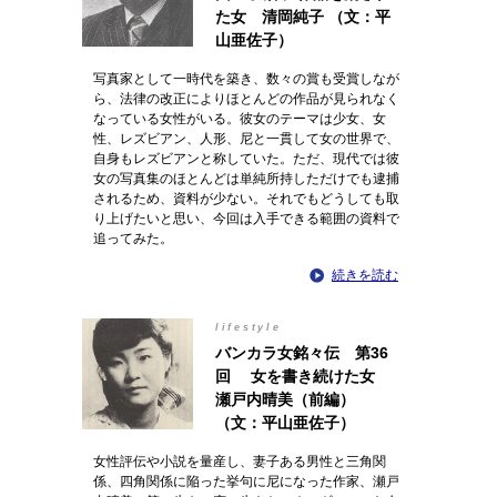
た女 清岡純子 （文：平
山亜佐子）
写真家として一時代を築き、数々の賞も受賞しなが
ら、法律の改正によりほとんどの作品が見られなく
なっている女性がいる。彼女のテーマは少女、女
性、レズビアン、人形、尼と一貫して女の世界で、
自身もレズビアンと称していた。ただ、現代では彼
女の写真集のほとんどは単純所持しただけでも逮捕
されるため、資料が少ない。それでもどうしても取
り上げたいと思い、今回は入手できる範囲の資料で
追ってみた。
続きを読む
lifestyle
バンカラ女銘々伝 第36
回 女を書き続けた女
瀬戸内晴美（前編）
（文：平山亜佐子）
女性評伝や小説を量産し、妻子ある男性と三角関
係、四角関係に陥った挙句に尼になった作家、瀬戸