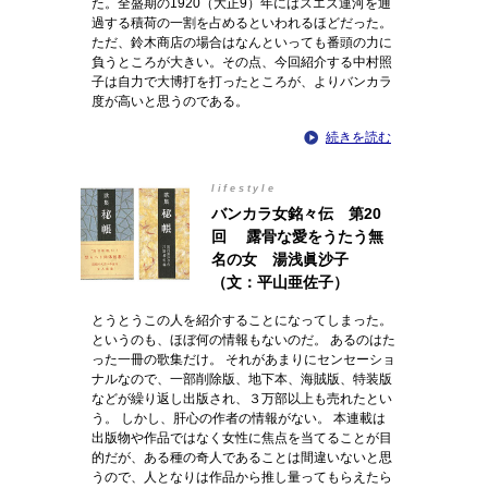
た。全盛期の1920（大正9）年にはスエズ運河を通
過する積荷の一割を占めるといわれるほどだった。
ただ、鈴木商店の場合はなんといっても番頭の力に
負うところが大きい。その点、今回紹介する中村照
子は自力で大博打を打ったところが、よりバンカラ
度が高いと思うのである。
続きを読む
lifestyle
バンカラ女銘々伝 第20
回 露骨な愛をうたう無
名の女 湯浅眞沙子
（文：平山亜佐子）
とうとうこの人を紹介することになってしまった。
というのも、ほぼ何の情報もないのだ。 あるのはた
った一冊の歌集だけ。 それがあまりにセンセーショ
ナルなので、一部削除版、地下本、海賊版、特装版
などが繰り返し出版され、３万部以上も売れたとい
う。 しかし、肝心の作者の情報がない。 本連載は
出版物や作品ではなく女性に焦点を当てることが目
的だが、ある種の奇人であることは間違いないと思
うので、人となりは作品から推し量ってもらえたら