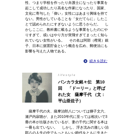
性、つまり学校を作ったり弁護士になったり事業を
起こして成功したり高名な作家になったり、国家、
文化に寄与した「偉い」女性にはあまり興味を持て
ない。男性がしていることを「女だてらに」したこ
とで認められたにすぎないように思うからだ。 し
かしここに、教科書に載るような事業をしたのにや
りすぎて、或いはやり方が突飛すぎてまったく知ら
れていない女性がいる。 その名は阿部（樫尾）銀
子、日本に据置貯金という概念を広め、郵便法にも
影響を与えた人物である。
続きを読む
lifestyle
バンカラ女銘々伝 第10
回 「ドーリー」と呼ば
れた女 薩摩千代 （文：
平山亜佐子）
薩摩千代の夫、薩摩治郎八については獅子文六、
瀬戸内寂聴が、また2010年代に至っては相次いで3
冊の本が出版されているが、妻の千代に関する本は
一冊も出ていない。 しかし、浮き沈みの激しい治
郎八の人生の中でもっともいい時代をともに生きた