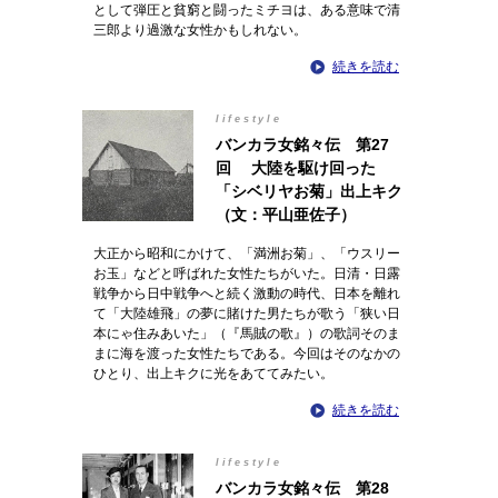
として弾圧と貧窮と闘ったミチヨは、ある意味で清
三郎より過激な女性かもしれない。
続きを読む
lifestyle
バンカラ女銘々伝 第27
回 大陸を駆け回った
「シベリヤお菊」出上キク
（文：平山亜佐子）
大正から昭和にかけて、「満洲お菊」、「ウスリー
お玉」などと呼ばれた女性たちがいた。日清・日露
戦争から日中戦争へと続く激動の時代、日本を離れ
て「大陸雄飛」の夢に賭けた男たちが歌う「狭い日
本にゃ住みあいた」（『馬賊の歌』）の歌詞そのま
まに海を渡った女性たちである。今回はそのなかの
ひとり、出上キクに光をあててみたい。
続きを読む
lifestyle
バンカラ女銘々伝 第28