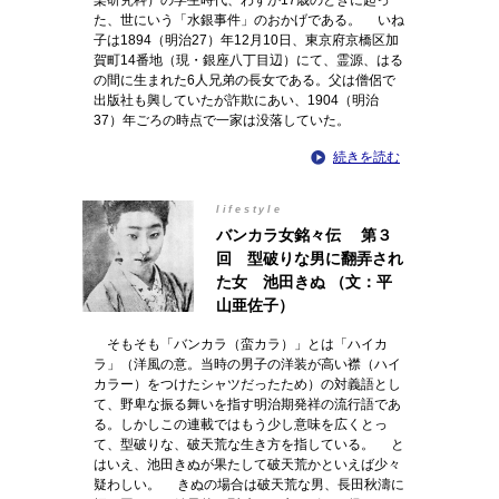
楽研究科）の学生時代、わずか17歳のときに起っ
た、世にいう「水銀事件」のおかげである。 いね
子は1894（明治27）年12月10日、東京府京橋区加
賀町14番地（現・銀座八丁目辺）にて、霊源、はる
の間に生まれた6人兄弟の長女である。父は僧侶で
出版社も興していたが詐欺にあい、1904（明治
37）年ごろの時点で一家は没落していた。
続きを読む
lifestyle
バンカラ女銘々伝 第３
回 型破りな男に翻弄され
た女 池田きぬ （文：平
山亜佐子）
そもそも「バンカラ（蛮カラ）」とは「ハイカ
ラ」（洋風の意。当時の男子の洋装が高い襟（ハイ
カラー）をつけたシャツだったため）の対義語とし
て、野卑な振る舞いを指す明治期発祥の流行語であ
る。しかしこの連載ではもう少し意味を広くとっ
て、型破りな、破天荒な生き方を指している。 と
はいえ、池田きぬが果たして破天荒かといえば少々
疑わしい。 きぬの場合は破天荒な男、長田秋濤に