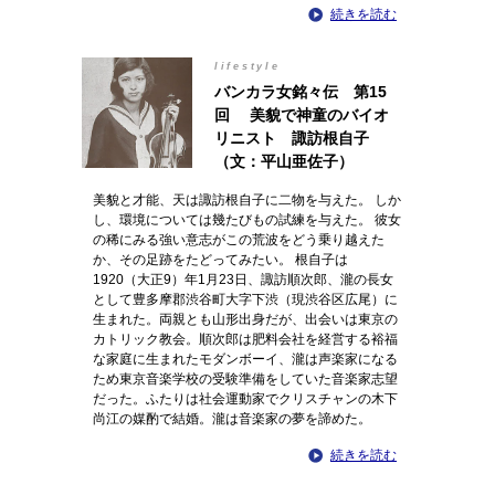
続きを読む
lifestyle
バンカラ女銘々伝 第15
回 美貌で神童のバイオ
リニスト 諏訪根自子
（文：平山亜佐子）
美貌と才能、天は諏訪根自子に二物を与えた。 しか
し、環境については幾たびもの試練を与えた。 彼女
の稀にみる強い意志がこの荒波をどう乗り越えた
か、その足跡をたどってみたい。 根自子は
1920（大正9）年1月23日、諏訪順次郎、瀧の長女
として豊多摩郡渋谷町大字下渋（現渋谷区広尾）に
生まれた。両親とも山形出身だが、出会いは東京の
カトリック教会。順次郎は肥料会社を経営する裕福
な家庭に生まれたモダンボーイ、瀧は声楽家になる
ため東京音楽学校の受験準備をしていた音楽家志望
だった。ふたりは社会運動家でクリスチャンの木下
尚江の媒酌で結婚。瀧は音楽家の夢を諦めた。
続きを読む