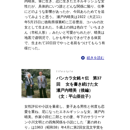
内晴美。筆に生き、恋に生きたエネルギッシュな女
性だが、具体的にいつ誰とどんな関係に陥り、仕事
にどのような影響があったか、今回あらためてを追
ってみようと思う。 瀬戸内晴美は1922（大正11）
年5月15日に徳島県塀裏町に三谷豊吉、コハルの次
女として生まれた。５歳上の姉は色白で「いちまさ
ん（市松人形）」みたいと可愛がられたが、晴美は
地黒で虚弱児で、しかも年中おできができる体質
で、生まれて10日目でやっと名前をつけてもらう有
様だった。
続きを読む
lifestyle
バンカラ女銘々伝 第37
回 女を書き続けた女
瀬戸内晴美（後編）
（文：平山亜佐子）
女性評伝や小説を量産し、妻子ある男性と何度も恋
愛を重ね、尼になったエネルギッシュな女、瀬戸内
晴美。作家小田仁二郎とその妻、年下のサラリーマ
ン小川文明との四角関係を小説にした「夏の終わ
り」は1963（昭和38）年4月に第2回女流文学賞を