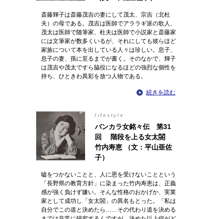
斎藤輝子は斎藤茂吉の妻にして茂太、宗吉（北杜
夫）の母である。茂吉は医師でアララギ派の歌人、
茂太は医師で随筆家、杜夫は医師で小説家と斎藤家
には文筆家が数多くいるが、それにしても彼らほど
家族について本を出している人々は珍しい。息子、
息子の妻、孫に至るまでが書く。そのなかで、輝子
は茂吉や茂太ですら脇役になるほどの強烈な個性を
持ち、ひときわ異彩を放つ人物である。
続きを読む
lifestyle
バンカラ女銘々伝 第31
回 階段を上る女太閤
竹内寿恵 （文：平山亜佐
子）
嘘をつかないことと、人に恩を受けないことという
「長野県の教育方針」に染まった竹内寿恵は、正義
感が強く負けず嫌い。そんな性格のおかげか、実業
家として成功し「女太閤」の異名もとった。「私は
自分でこの道と決めたら……その代わり道を決める
までは非常に研究するんですが、決めた以上何がど