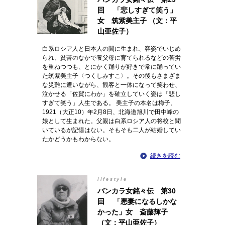
回 「悲しすぎて笑う」
女 筑紫美主子 （文：平
山亜佐子）
白系ロシア人と日本人の間に生まれ、容姿でいじめ
られ、貧苦のなかで養父母に育てられるなどの苦労
を重ねつつも、とにかく踊りが好きで常に踊ってい
た筑紫美主子〈つくしみすこ〉。その後もさまざま
な災難に遭いながら、観客と一体になって笑わせ、
泣かせる「佐賀にわか」を確立していく姿は「悲し
すぎて笑う」人生である。 美主子の本名は梅子、
1921（大正10）年2月8日、北海道旭川で田中峰の
娘として生まれた。父親は白系ロシア人の将校と聞
いているが記憶はない。そもそも二人が結婚してい
たかどうかもわからない。
続きを読む
lifestyle
バンカラ女銘々伝 第30
回 「悪妻になるしかな
かった」女 斎藤輝子
（文：平山亜佐子）