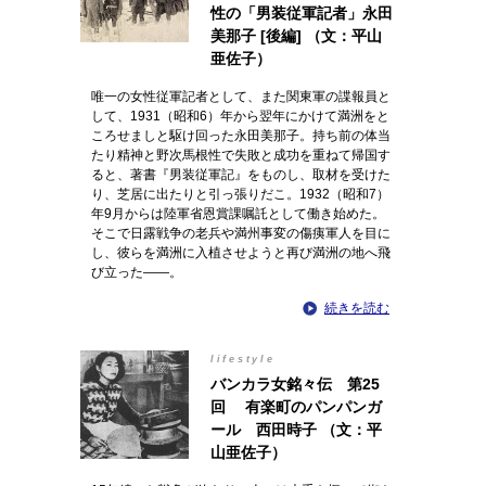
性の「男装従軍記者」永田
美那子 [後編] （文：平山
亜佐子）
唯一の女性従軍記者として、また関東軍の諜報員と
して、1931（昭和6）年から翌年にかけて満洲をと
ころせましと駆け回った永田美那子。持ち前の体当
たり精神と野次馬根性で失敗と成功を重ねて帰国す
ると、著書『男装従軍記』をものし、取材を受けた
り、芝居に出たりと引っ張りだこ。1932（昭和7）
年9月からは陸軍省恩賞課嘱託として働き始めた。
そこで日露戦争の老兵や満州事変の傷痍軍人を目に
し、彼らを満洲に入植させようと再び満洲の地へ飛
び立った――。
続きを読む
lifestyle
バンカラ女銘々伝 第25
回 有楽町のパンパンガ
ール 西田時子 （文：平
山亜佐子）