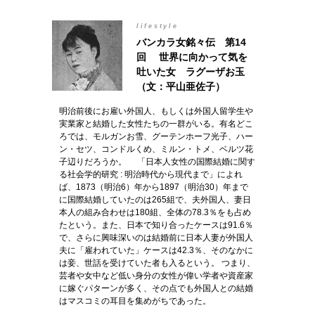
lifestyle
バンカラ女銘々伝 第14
回 世界に向かって気を
吐いた女 ラグーザお玉
（文：平山亜佐子）
明治前後にお雇い外国人、もしくは外国人留学生や
実業家と結婚した女性たちの一群がいる。有名どこ
ろでは、モルガンお雪、グーテンホーフ光子、ハー
ン・セツ、コンドルくめ、ミルン・トメ、ベルツ花
子辺りだろうか。 「日本人女性の国際結婚に関す
る社会学的研究 : 明治時代から現代まで」によれ
ば、1873（明治6）年から1897（明治30）年まで
に国際結婚していたのは265組で、夫外国人、妻日
本人の組み合わせは180組、全体の78.3％をも占め
たという。また、日本で知り合ったケースは91.6％
で、さらに興味深いのは結婚前に日本人妻が外国人
夫に「雇われていた」ケースは42.3％、そのなかに
は妾、世話を受けていた者も入るという。 つまり、
芸者や女中など低い身分の女性が偉い学者や資産家
に嫁ぐパターンが多く、その点でも外国人との結婚
はマスコミの耳目を集めがちであった。