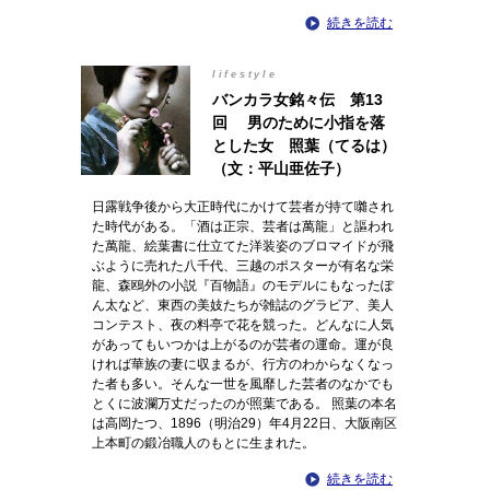
続きを読む
lifestyle
バンカラ女銘々伝 第13
回 男のために小指を落
とした女 照葉（てるは）
（文：平山亜佐子）
日露戦争後から大正時代にかけて芸者が持て囃され
た時代がある。「酒は正宗、芸者は萬龍」と謳われ
た萬龍、絵葉書に仕立てた洋装姿のブロマイドが飛
ぶように売れた八千代、三越のポスターが有名な栄
龍、森鴎外の小説『百物語』のモデルにもなったぽ
ん太など、東西の美妓たちが雑誌のグラビア、美人
コンテスト、夜の料亭で花を競った。どんなに人気
があってもいつかは上がるのが芸者の運命。運が良
ければ華族の妻に収まるが、行方のわからなくなっ
た者も多い。そんな一世を風靡した芸者のなかでも
とくに波瀾万丈だったのが照葉である。 照葉の本名
は高岡たつ、1896（明治29）年4月22日、大阪南区
上本町の鍛冶職人のもとに生まれた。
続きを読む