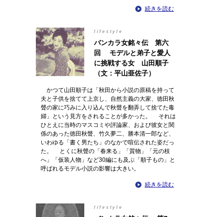
続きを読む
lifestyle
バンカラ女銘々伝 第六
回 モデルと弟子と愛人
に挑戦する女 山田順子
（文：平山亜佐子）
かつて山田順子は「秋田から小説の原稿を持って
夫と子供を捨てて上京し、自然主義の大家、徳田秋
聲の家に巧みに入り込んで秋聲を翻弄して捨てた毒
婦」という見方をされることが多かった。 それは
ひとえに当時のマスコミや評論家、および彼女と関
係のあった徳田秋聲、竹久夢二、勝本清一郎など、
いわゆる「書く男たち」のなかで喧伝された姿だっ
た。 とくに秋聲の「春来る」「質物」「元の枝
へ」「仮装人物」など30編にも及ぶ「順子もの」と
呼ばれるモデル小説の影響は大きい。
続きを読む
lifestyle