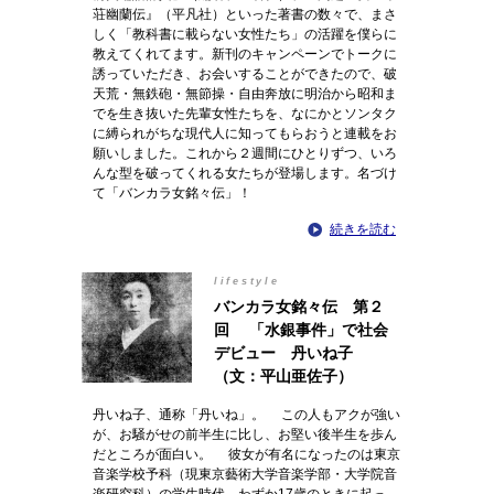
荘幽蘭伝』（平凡社）といった著書の数々で、まさ
しく「教科書に載らない女性たち」の活躍を僕らに
教えてくれてます。新刊のキャンペーンでトークに
誘っていただき、お会いすることができたので、破
天荒・無鉄砲・無節操・自由奔放に明治から昭和ま
でを生き抜いた先輩女性たちを、なにかとソンタク
に縛られがちな現代人に知ってもらおうと連載をお
願いしました。これから２週間にひとりずつ、いろ
んな型を破ってくれる女たちが登場します。名づけ
て「バンカラ女銘々伝」！
続きを読む
lifestyle
バンカラ女銘々伝 第２
回 「水銀事件」で社会
デビュー 丹いね子
（文：平山亜佐子）
丹いね子、通称「丹いね」。 この人もアクが強い
が、お騒がせの前半生に比し、お堅い後半生を歩ん
だところが面白い。 彼女が有名になったのは東京
音楽学校予科（現東京藝術大学音楽学部・大学院音