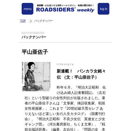
都築響一がお送りする有料メールマガジン 毎週水曜日発行！
menu
log in
TOP
バックナンバー
BACKNUMBERS
バックナンバー
平山亜佐子
lifestyle
新連載！ バンカラ女銘々
伝 （文：平山亜佐子）
昨年６月、『明治大正昭和 化
け込み婦人記者奮闘記』（左右
社）という型破りの女性列伝が出版されました。著
者の平山亜佐子さんは「文筆家、挿話収集家、戦前
女性発掘家」。これまで『20世紀破天荒セレブ あ
りえないほど楽しい女の人生カタログ』（国書刊行
会）、『明治大正昭和 不良少女伝 莫連女と少女
ギャング団』（河出書房新社、ちくま文庫）、『戦
前尖端語辞典』（編著、左右社）、『問題の女 本