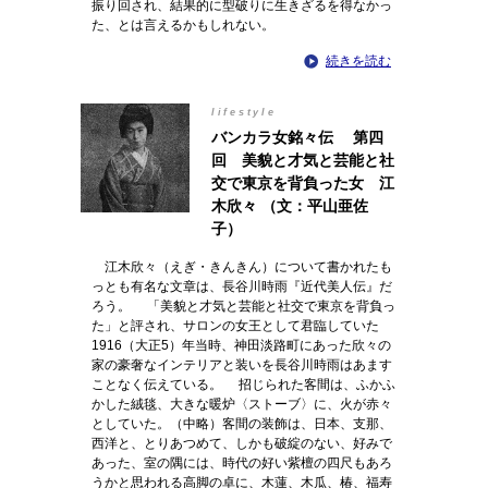
振り回され、結果的に型破りに生きざるを得なかっ
た、とは言えるかもしれない。
続きを読む
lifestyle
バンカラ女銘々伝 第四
回 美貌と才気と芸能と社
交で東京を背負った女 江
木欣々 （文：平山亜佐
子）
江木欣々（えぎ・きんきん）について書かれたも
っとも有名な文章は、長谷川時雨『近代美人伝』だ
ろう。 「美貌と才気と芸能と社交で東京を背負っ
た」と評され、サロンの女王として君臨していた
1916（大正5）年当時、神田淡路町にあった欣々の
家の豪奢なインテリアと装いを長谷川時雨はあます
ことなく伝えている。 招じられた客間は、ふかふ
かした絨毯、大きな暖炉〈ストーブ〉に、火が赤々
としていた。（中略）客間の装飾は、日本、支那、
西洋と、とりあつめて、しかも破綻のない、好みで
あった、室の隅には、時代の好い紫檀の四尺もあろ
うかと思われる高脚の卓に、木蓮、木瓜、椿、福寿