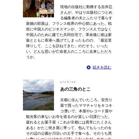
現地の出版社に勤務する吉井忍
さんが、やはり出版社につとめ
る編集者の夫とふたりで暮らす
新婚の部屋は、フランス租界の中心部にあった。戦
前に中国人のビジネスマンが、フランス人ではなく
中国人のために建てた共同住宅で、革命後に彼は家
族とともに香港へ逃げてしまったものの、「最近里
帰りして、ここを訪ねてきた」のだそう。いった
い、どんな思いが亡命老人のこころに去来しただろ
うか。
続きを読む
archive
あの三角のとこ
京都に住んでいたころ、安売り
屋で買ったママチャリをキコキ
コ漕いで、本屋やレコード屋や
観光客の来ないお寺を巡るのが楽しい日課だった。
疲れるとお菓子屋（これが京都には異常にたくさん
ある）かたこ焼き屋に寄って、包んでもらったのを
その辺の公園か川沿いの土手で食べる。そのうち買