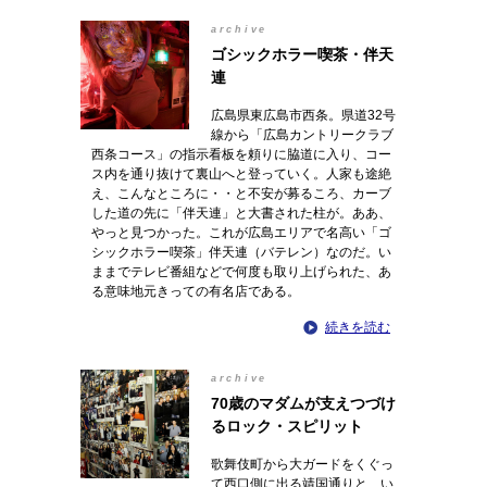
archive
ゴシックホラー喫茶・伴天
連
広島県東広島市西条。県道32号
線から「広島カントリークラブ
西条コース」の指示看板を頼りに脇道に入り、コー
ス内を通り抜けて裏山へと登っていく。人家も途絶
え、こんなところに・・と不安が募るころ、カーブ
した道の先に「伴天連」と大書された柱が。ああ、
やっと見つかった。これが広島エリアで名高い「ゴ
シックホラー喫茶」伴天連（バテレン）なのだ。い
ままでテレビ番組などで何度も取り上げられた、あ
る意味地元きっての有名店である。
続きを読む
archive
70歳のマダムが支えつづけ
るロック・スピリット
歌舞伎町から大ガードをくぐっ
て西口側に出る靖国通りと、い