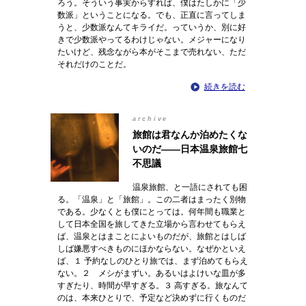
ろう。そういう事実からすれば、僕はたしかに「少
数派」ということになる。でも、正直に言ってしま
うと、少数派なんてキライだ。っていうか、別に好
きで少数派やってるわけじゃない。メジャーになり
たいけど、残念ながら本がそこまで売れない、ただ
それだけのことだ。
続きを読む
archive
旅館は君なんか泊めたくな
いのだ――日本温泉旅館七
不思議
温泉旅館、と一語にされても困
る。「温泉」と「旅館」。この二者はまったく別物
である。少なくとも僕にとっては。何年間も職業と
して日本全国を旅してきた立場から言わせてもらえ
ば、温泉とはまことによいものだが、旅館とはしば
しば嫌悪すべきものにほかならない。なぜかといえ
ば、１ 予約なしのひとり旅では、まず泊めてもらえ
ない。２ メシがまずい。あるいはよけいな皿が多
すぎたり、時間が早すぎる。３ 高すぎる。旅なんて
のは、本来ひとりで、予定など決めずに行くものだ