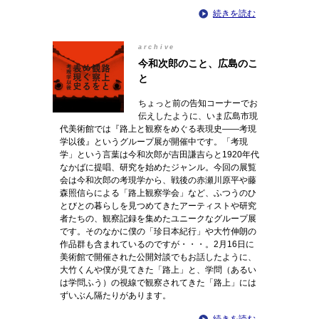
続きを読む
archive
今和次郎のこと、広島のこ
と
ちょっと前の告知コーナーでお
伝えしたように、いま広島市現
代美術館では『路上と観察をめぐる表現史――考現
学以後』というグループ展が開催中です。「考現
学」という言葉は今和次郎が吉田謙吉らと1920年代
なかばに提唱、研究を始めたジャンル。今回の展覧
会は今和次郎の考現学から、戦後の赤瀬川原平や藤
森照信らによる「路上観察学会」など、ふつうのひ
とびとの暮らしを見つめてきたアーティストや研究
者たちの、観察記録を集めたユニークなグループ展
です。そのなかに僕の「珍日本紀行」や大竹伸朗の
作品群も含まれているのですが・・・。2月16日に
美術館で開催された公開対談でもお話したように、
大竹くんや僕が見てきた「路上」と、学問（あるい
は学問ふう）の視線で観察されてきた「路上」には
ずいぶん隔たりがあります。