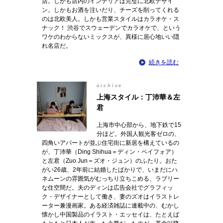
店。しかも店内のインテリアは完璧に北欧デザイ
ン。しかもお酒を注いだり、チーズを削ってくれる
のは北欧美人。しかも営業スタイルはカラオケ・ス
ナック！ 渋谷でスウェーデンでカラオケで、という
ワケのわからないミックスが、異様に居心地いい隠
れ名店だ。
続きを読む
archive
上海スタイル：丁沛華＆左
君
上海市中心部から、地下鉄で15
分ほど。外国人観光客ゼロの、
四角いアパートが並ぶ住宅街に新居を構えているの
が、丁沛華（Ding Shihua＝ディン・ペイフォア）
と左君（Zuo Jun＝ズオ・ジュン）のふたり。おた
がい26歳、2年前に結婚したばかりで、いまだにハ
ネムーンの雰囲気がむっちり立ちこめる、ラブリー
な住空間だ。夫のディンは広告会社でグラフィッ
ク・デザイナーとして働き、妻のズオはイラストレ
ーター兼漫画家。ある経済雑誌に連載中の、むかし
懐かし中国製品のイラスト・エッセイは、たとえば