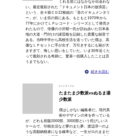
くれる音にはなかなか出会わな
い。最近復刻された『ドキュメント日本の放浪芸』
という、全４箱ＣＤ22枚組の「音のドキュメンタリ
ー」が、いま目の前にある。もともと1970年から
77年にかけてＬＰレコード・シリーズとして発売さ
れたもので、俳優の小沢昭一氏が訪ね歩いた日本各
地の大道・門付けの諸芸能を記録した貴重な録音で
ある。当時中学から高校生活を送っていた僕は、高
価なＬＰセットに手が出ず、万引きするにも箱が大
きすぎて、悔しい思いをしていた。いま30年近くた
って復刻される奇跡に、驚喜一括購入したことは言
うまでもない。
続きを読む
archive
たまたま少数派vsぬるま湯
少数派
僕はしがない編集者だ。現代美
術やデザインの本を作っている
が、どれも初版2000部、3000部という侘びしいス
ケールで、印税生活など夢のまた夢。渡辺淳一のよ
うな高額納税者になる確率など、一生ゼロのままだ