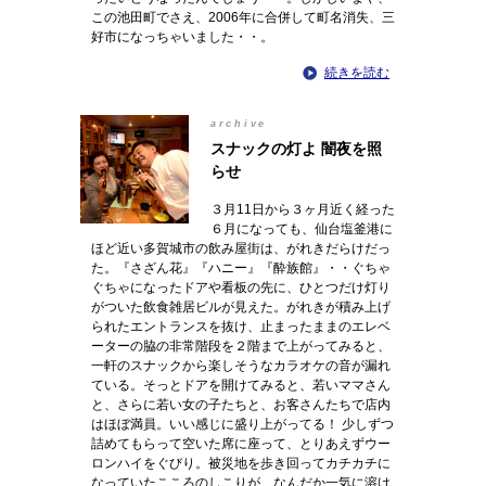
この池田町でさえ、2006年に合併して町名消失、三
好市になっちゃいました・・。
続きを読む
archive
スナックの灯よ 闇夜を照
らせ
３月11日から３ヶ月近く経った
６月になっても、仙台塩釜港に
ほど近い多賀城市の飲み屋街は、がれきだらけだっ
た。『さざん花』『ハニー』『酔族館』・・ぐちゃ
ぐちゃになったドアや看板の先に、ひとつだけ灯り
がついた飲食雑居ビルが見えた。がれきが積み上げ
られたエントランスを抜け、止まったままのエレベ
ーターの脇の非常階段を２階まで上がってみると、
一軒のスナックから楽しそうなカラオケの音が漏れ
ている。そっとドアを開けてみると、若いママさん
と、さらに若い女の子たちと、お客さんたちで店内
はほぼ満員。いい感じに盛り上がってる！ 少しずつ
詰めてもらって空いた席に座って、とりあえずウー
ロンハイをぐびり。被災地を歩き回ってカチカチに
なっていたこころのしこりが、なんだか一気に溶け