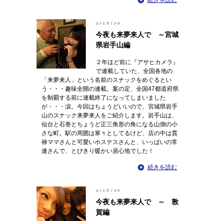
続きを読む
archive
今夜も来夢来人で ～宮城
県岩手山編
２年ほど前に『アサヒカメラ』
で連載していた、全国各地の
「来夢来人」という名前のスナックをめぐるとい
う・・・趣味全開の連載。案の定、全国47都道府県
を制覇する前に連載終了になってしまいました
が・・・涙。今回はちょうどいいので、宮城県岩手
山のスナック来夢来人をご紹介します。岩手山は、
仙台と石巻とちょうど正三角形の角になる山側の小
さな町。駅の周囲は寒々としてるけど、店の中は貫
禄ママさんと可愛いホステスさんと、いっぱいの常
連さんで、とびきり暖かい居心地でした！
続きを読む
archive
今夜も来夢来人で ～ 敦
賀編