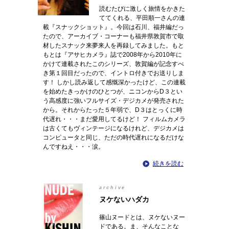
読むたびに激しく旅情をかきた
ててくれる、平田順一さんの連
載『スナックショット』。今回は石川、福井編だっ
たので、アーカイブ・コーナーも福井県敦賀市で取
材したスナック来夢来人を再録してみました。もと
もとは『アサヒカメラ』誌で2008年から2010年に
かけて連載されたこのシリーズ、敦賀編が記念すべ
き第１回目だったので、イントロ付きでお送りしま
す！ しかし読み返して感慨深かったけど、この連載
を始めたきっかけのひとつが、ニコンからD３とい
う高感度に強いフルサイズ・デジカメが発売された
から。それからたった５年弱で、D３はとっくに時
代遅れ・・・まだ愛用してるけど！ フィルムカメラ
は古くてもヴィンテージになるけれど、デジカメは
コンピュータと同じ、ただの時代遅れになるだけな
んですねえ・・・涙。
続きを読む
archive
ヌケないハダカ
篠山ヌードとは、ヌケないヌー
ドである。ま、そんなことな