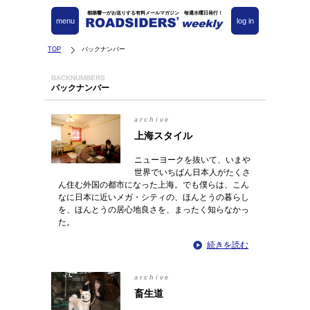
都築響一がお送りする有料メールマガジン 毎週水曜日発行！
menu
log in
TOP
バックナンバー
BACKNUMBERS
バックナンバー
archive
上海スタイル
ニューヨークを抜いて、いまや
世界でいちばん日本人がたくさ
ん住む外国の都市になった上海。でも僕らは、こん
なに日本に近いメガ・シティの、ほんとうの暮らし
を、ほんとうの居心地良さを、まったく知らなかっ
た。
続きを読む
archive
畜生道