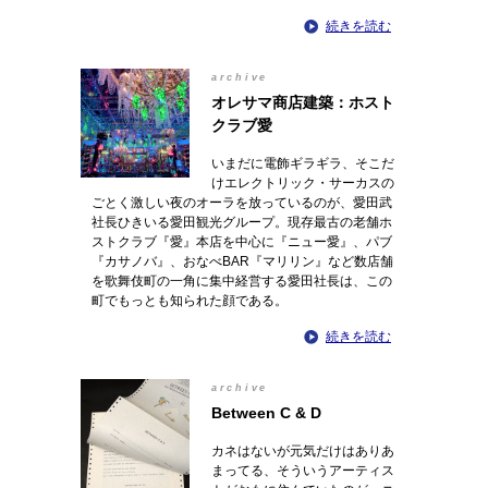
続きを読む
archive
オレサマ商店建築：ホスト
クラブ愛
いまだに電飾ギラギラ、そこだ
けエレクトリック・サーカスの
ごとく激しい夜のオーラを放っているのが、愛田武
社長ひきいる愛田観光グループ。現存最古の老舗ホ
ストクラブ『愛』本店を中心に『ニュー愛』、パブ
『カサノバ』、おなべBAR『マリリン』など数店舗
を歌舞伎町の一角に集中経営する愛田社長は、この
町でもっとも知られた顔である。
続きを読む
archive
Between C & D
カネはないが元気だけはありあ
まってる、そういうアーティス