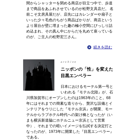
間からシャッターを閉める商店が目立つ中で、歩道
まで商品をあふれさせているのが松野文具店だ。 名
前こそ文房具屋だが、店先にはカレンダーや扇子と
いった少々毛色のちがう商品ばかりが、商店という
より屋台が壁に埋まった趣の極小空間にびっしり詰
め込まれ、その真ん中にからだを丸めて座っている
のが、ご主人の松野宏三さん。
続きを読む
archive
ニッポンの「性」を変えた
目黒エンペラー
日本におけるモーテル第一号と
いわれる『モテル北陸』が、石
川県加賀市にオープンしたのは1963年のこと。68
年にはそれまでの簡素な造りから、贅沢な設備とイ
ンテリアをウリにした『モテル京浜』が開業、モー
テルからラブホテル時代への架け橋となったが（い
まも横浜新道脇にホテルニュー京浜として営業
中）、それまでの暗いイメージを払拭する決定打と
なったのが、1973年に開業した『目黒エンペラー』
である。