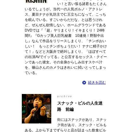
い！と言い張る諸君もたくさん
いるでしょうが。当代一の人気ポルノ・アクトレ
ス、夏目ナナが丸坊主で仁王立ちになって、こっち
を睨んでいる。すごいからだだな、とは思うけれ
ど、ぜんぜん欲情しない。ホームグラウンドである
DVDでは『「超」ヤリまくり！イキまくり！ 24時
間!!』『Gカップ美人巨乳秘書 10連発！野獣中出
し』なんて作品をリリースしまくり、「チンポおい
しい！ もっとチンポちょうだい！ ナナに精子かけ
て！」などと大阪弁で絶叫しまくり、「ほぼすべて
の出演AVでイッてる」と公言するセックス・クイー
ンであった彼女。その全身からしみ出すスケベ汁
を、篠山さんのカメラはきれいに拭いとってしまっ
ている。
続きを読む
archive
スナック・ビルの人生迷
路 前編
街にはスナックがあり、スナッ
ク街があり、スナック・ビルも
ある。上から下までずらりと店が詰まった飲食ビル