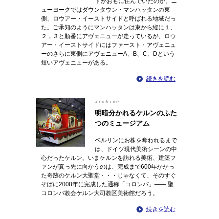
トがおもに住んでいたのが、ニ
ューヨークではダウンタウン・マンハッタンの東
側、ロウアー・イーストサイドと呼ばれる地域だっ
た。ご承知のようにマンハッタンは東から縦に１、
２，３と順番にアヴェニューが走っているが、ロウ
アー・イーストサイドにはファースト・アヴェニュ
ーのさらに東側にアヴェニューA、B、C、Dという
短いアヴェニューがある。
続きを読む
archive
明暗分かれるケルンのふた
つのミュージアム
ベルリンにお株を奪われるまで
は、ドイツ現代美術シーンの中
心だったケルン。いまケルンを訪れる美術、建築フ
ァンが真っ先に向かうのは、完成まで600年かかっ
た奇跡のケルン大聖堂・・・じゃなくて、そのすぐ
そばに2008年に完成した通称「コロンバ」―― 聖
コロンバ教会ケルン大司教区美術館だろう。
続きを読む