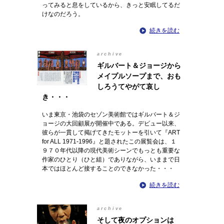
ってみると息をしているから、きっと安眠してるだ
けなのだろう。
続きを読む
archive
ギルバート＆ジョージから
メイプルソープまで、おも
しろうてやがて哀し
き・・・
いま東京・池袋のセゾン美術館ではギルバート＆ジ
ョージの大回顧展が開催中である。デビュー以来、
彼らが一貫して掲げてきたモットーを引いて『ART
for ALL 1971-1996』と題されたこの展覧会は、１
９７０年代以降の現代美術シーンでもっとも重要な
作家のひとり（ひと組）でありながら、いままで日
本ではほとんど接することのできなかった・・・
続きを読む
archive
そして夜のオプションは