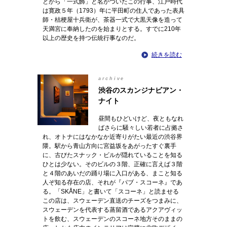
とから「一式飾」と名がついたこの行事、江戸時代
は寛政５年（1793）年に平田町の住人であった表具
師・桔梗屋十兵衛が、茶器一式で大黒天像を造って
天満宮に奉納したのを始まりとする。すでに210年
以上の歴史を持つ伝統行事なのだ。
続きを読む
archive
渋谷のスカンジナビアン・
ナイト
昼間もひどいけど、夜ともなれ
ばさらに騒々しい若者に占拠さ
れ、オトナにはなかなか近寄りがたい最近の渋谷界
隈。駅から青山方向に宮益坂をあがったすぐ裏手
に、古びたスナック・ビルが隠れていることを知る
ひとは少ない。そのビルの３階、正確に言えば３階
と４階のあいだの踊り場に入口がある、まこと知る
人ぞ知る存在の店、それが『パブ・スコーネ』であ
る。「SKÅNE」と書いて「スコーネ」と読ませる
この店は、スウェーデン直送のチーズをつまみに、
スウェーデンを代表する蒸留酒であるアクアヴィッ
トを飲む、スウェーデンのスコーネ地方そのままの