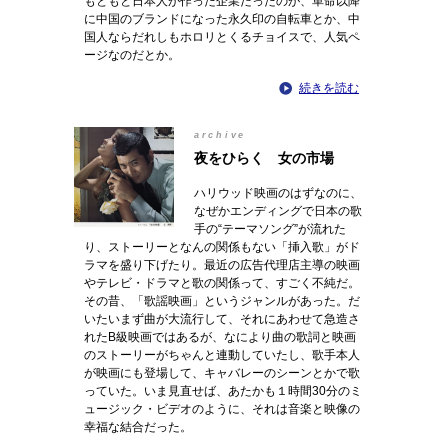
もともと日本人が作った企業だったのが、革命以降
に中国のブランドになった永久印の自転車とか、中
国人ならだれしもホロリとくるチョイスで、人気ペ
ージなのだとか。
続きを読む
archive
夜をひらく 女の市場
ハリウッド映画のはずなのに、
なぜかエンディングで日本の歌
手の“テーマソング”が流れた
り、ストーリーとなんの関係もない「挿入歌」がド
ラマを盛り下げたり。最近の広告代理店主導の映画
やテレビ・ドラマと歌の関係って、すごく不純だ。
その昔、「歌謡映画」というジャンルがあった。だ
いたいまず曲が大流行して、それにあわせて急造さ
れたB級映画ではあるが、なにより曲の歌詞と映画
のストーリーがちゃんと連動していたし、歌手本人
が映画にも登場して、キャバレーのシーンとかで歌
っていた。いま見直せば、あたかも１時間30分のミ
ュージック・ビデオのように、それは音楽と映像の
幸福な結合だった。