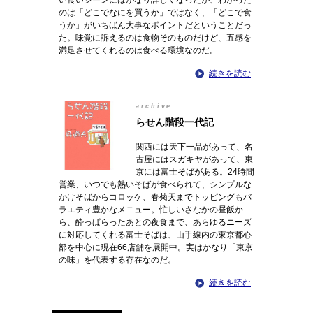
い食いシーンにはかなり詳しくなったが、わかった
のは「どこでなにを買うか」ではなく、「どこで食
うか」がいちばん大事なポイントだということだっ
た。味覚に訴えるのは食物そのものだけど、五感を
満足させてくれるのは食べる環境なのだ。
続きを読む
archive
らせん階段一代記
関西には天下一品があって、名
古屋にはスガキヤがあって、東
京には富士そばがある。24時間
営業、いつでも熱いそばが食べられて、シンプルな
かけそばからコロッケ、春菊天までトッピングもバ
ラエティ豊かなメニュー。忙しいさなかの昼飯か
ら、酔っぱらったあとの夜食まで、あらゆるニーズ
に対応してくれる富士そばは、山手線内の東京都心
部を中心に現在66店舗を展開中。実はかなり「東京
の味」を代表する存在なのだ。
続きを読む