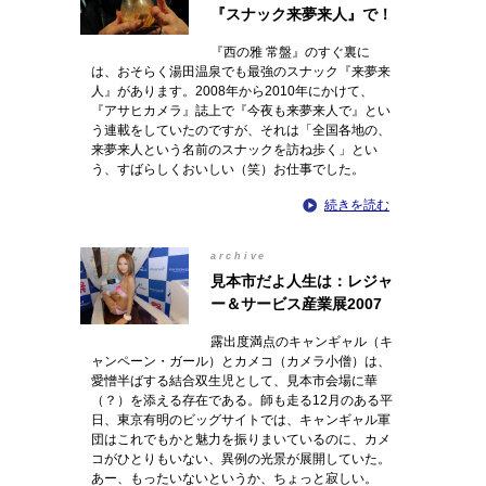
『スナック来夢来人』で！
『西の雅 常盤』のすぐ裏に
は、おそらく湯田温泉でも最強のスナック『来夢来
人』があります。2008年から2010年にかけて、
『アサヒカメラ』誌上で『今夜も来夢来人で』とい
う連載をしていたのですが、それは「全国各地の、
来夢来人という名前のスナックを訪ね歩く」とい
う、すばらしくおいしい（笑）お仕事でした。
続きを読む
archive
見本市だよ人生は：レジャ
ー＆サービス産業展2007
露出度満点のキャンギャル（キ
ャンペーン・ガール）とカメコ（カメラ小僧）は、
愛憎半ばする結合双生児として、見本市会場に華
（？）を添える存在である。師も走る12月のある平
日、東京有明のビッグサイトでは、キャンギャル軍
団はこれでもかと魅力を振りまいているのに、カメ
コがひとりもいない、異例の光景が展開していた。
あー、もったいないというか、ちょっと寂しい。