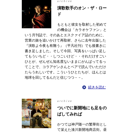
archive
演歌歌手のオン・ザ・ロー
ド
もともと彼女を取材した初めて
の機会は「カラオケファン」と
いう月刊誌で、そのあとエスクァイア誌のために、
営業の旅を追いかけて再取材、さらに去年出版した
『演歌よ今夜も有難う』（平凡社刊）でも後書きに
書き足しました。そして今回、写真をいっぱい足し
てもういちど・・しつこいけど・・それだけすごい
ひとが、ぜんぜん知名度ないままにがんばってるっ
てことで、コラアゲンさんとペアで読んでいただけ
たらうれしいです。こういうひとたちが、ほんとは
地球を回してるんだと信じつつ－－。
続きを読む
archive
ついでに新開地にも足をの
ばしてみれば
かつては神戸随一の繁華街とし
て栄えた湊川新開地商店街。昼