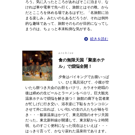
ろう。気に入ったところがあればそこに泊まり、な
ければ車や電車で先へ行く。旅館とはその晩、から
だとこころを休める場であるはずだ。「名旅館に泊
まる楽しみ」みたいのもあるだろうが、それは例外
的な趣味であって、旅館そのものが目的になってし
まうのは、ちょっと本末転倒な気がする。
続きを読む
archive
食の無限天国「聚楽ホテ
ル」で煩悩全開！
夕食はバイキングでお腹いっぱ
い。ひと風呂浴びて、小腹が空
いたら餅つき大会のお餅をパクリ。カラオケ絶唱の
後は締めの生ビールとラーメンをペロリ。巨大観光
温泉ホテルで煩悩を解き放つ！ 旅館の廊下を芸者衆
が忙しげに行き交い、浴衣姿に下駄をカランコロン
させて外に出れば、いい匂いの女の人たちが袖を引
き・・・飯坂温泉はかつて、東北屈指のオヤジ天国
だった。東北新幹線が開通して、東京駅から２時間
弱、ものすごく便利になった現在はといえば・・・
はっきり言って、かなり寂れた温泉街であります。