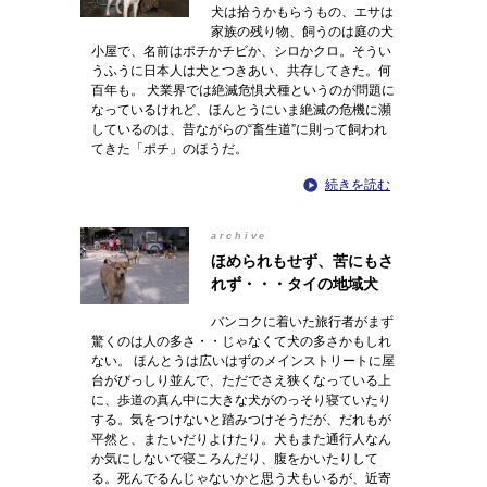
犬は拾うかもらうもの、エサは
家族の残り物、飼うのは庭の犬
小屋で、名前はポチかチビか、シロかクロ。そうい
うふうに日本人は犬とつきあい、共存してきた。何
百年も。 犬業界では絶滅危惧犬種というのが問題に
なっているけれど、ほんとうにいま絶滅の危機に瀕
しているのは、昔ながらの“畜生道”に則って飼われ
てきた「ポチ」のほうだ。
続きを読む
archive
ほめられもせず、苦にもさ
れず・・・タイの地域犬
バンコクに着いた旅行者がまず
驚くのは人の多さ・・じゃなくて犬の多さかもしれ
ない。 ほんとうは広いはずのメインストリートに屋
台がびっしり並んで、ただでさえ狭くなっている上
に、歩道の真ん中に大きな犬がのっそり寝ていたり
する。気をつけないと踏みつけそうだが、だれもが
平然と、またいだりよけたり。犬もまた通行人なん
か気にしないで寝ころんだり、腹をかいたりして
る。死んでるんじゃないかと思う犬もいるが、近寄