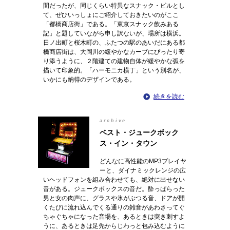
間だったが、同じくらい特異なスナック・ビルとし
て、ぜひいっしょにご紹介しておきたいのがここ
「都橋商店街」である。「東京スナック飲みある
記」と題していながら申し訳ないが、場所は横浜。
日ノ出町と桜木町の、ふたつの駅のあいだにある都
橋商店街は、大岡川の緩やかなカーブにぴったり寄
り添うように、２階建ての建物自体が緩やかな弧を
描いて印象的。「ハーモニカ横丁」という別名が、
いかにも納得のデザインである。
続きを読む
archive
ベスト・ジュークボック
ス・イン・タウン
どんなに高性能のMP3プレイヤ
ーと、ダイナミックレンジの広
いヘッドフォンを組み合わせても、絶対に出せない
音がある。ジュークボックスの音だ。酔っぱらった
男と女の肉声に、グラスや氷がぶつる音、ドアが開
くたびに流れ込んでくる通りの雑音があわさってぐ
ちゃぐちゃになった音場を、あるときは突き刺すよ
うに、あるときは足先からじわっと包み込むように