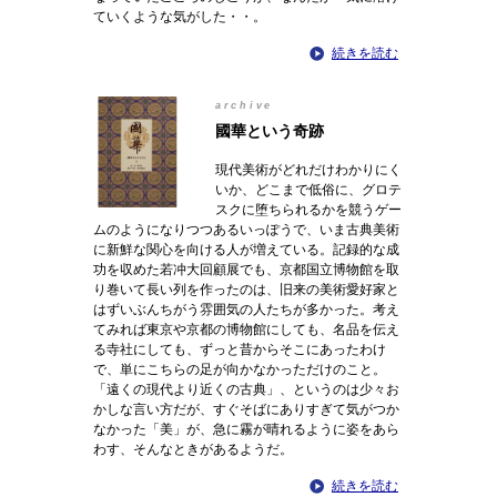
ていくような気がした・・。
続きを読む
archive
國華という奇跡
現代美術がどれだけわかりにく
いか、どこまで低俗に、グロテ
スクに堕ちられるかを競うゲー
ムのようになりつつあるいっぽうで、いま古典美術
に新鮮な関心を向ける人が増えている。記録的な成
功を収めた若冲大回顧展でも、京都国立博物館を取
り巻いて長い列を作ったのは、旧来の美術愛好家と
はずいぶんちがう雰囲気の人たちが多かった。考え
てみれば東京や京都の博物館にしても、名品を伝え
る寺社にしても、ずっと昔からそこにあったわけ
で、単にこちらの足が向かなかっただけのこと。
「遠くの現代より近くの古典」、というのは少々お
かしな言い方だが、すぐそばにありすぎて気がつか
なかった「美」が、急に霧が晴れるように姿をあら
わす、そんなときがあるようだ。
続きを読む