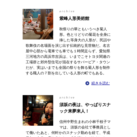
archive
紫峰人形美術館
秋祭りの華ともいうべき菊人
形。色とりどりの菊花を全身に
挿した等身大の人形が、民話や
歌舞伎の名場面を演じ出す伝統的な見世物だ。名古
屋中心部から電車でも車でも１時間足らず、愛知県
三河地方の高浜市吉浜は、いまでこそトヨタ関連の
工場群と郊外型住宅が混在するサバービア・タウン
だが、実はいまでも全国の祭りを飾る菊人形を制作
する職人の７割を出している人形の町でもある。
続きを読む
archive
須坂の夜は、やっぱりスナ
ック来夢来人！
信州中野生まれの小林千枝子マ
マは、須坂の会社で事務員とし
て働いたあと、何軒かのスナック勤めを経て、平成