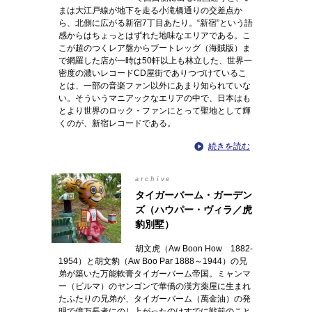
まは大江戸線が地下を走る小滝橋通りの交差点か
ら、北側に広がる新宿7丁目あたり。“新宿”という語
感からはちょっとはずれた地味なエリアである。こ
こが超のつくレア盤からブートレッグ（海賊版）ま
で網羅した店が一時は50軒以上も林立した、世界一
密度の濃いレコードCD屋街でありつづけているこ
とは、一部の音楽ファン以外にあまり知られていな
い。そういうマニアックなエリアの中で、日本はも
とより世界のロック・ファンにとって聖地として輝
くのが、新宿レコードである。
続きを読む
archive
タイガーバーム・ガーデン
ズ（ハウパー・ヴィラ／虎
豹別墅）
胡文虎（Aw Boon How 1882-
1954）と胡文豹（Aw Boo Par 1888～1944）の兄
弟が築いた万能軟膏タイガーバーム帝国。ミャンマ
ー（ビルマ）のヤンゴンで華僑の漢方薬屋に生まれ
たふたりの兄弟が、タイガーバーム（萬金油）の発
明で億万長者にのし上がったのはすでに戦前のこと