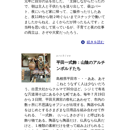
元年に自分の店を出した。「主婦しながらだったの
で、朝は主人と子供たちを送り出して、昼はパー
ト、夜にいちど家に帰って、ご飯作ったりしたあ
と、夜11時から朝２時ぐらいまでスナックで働いて
ましたからねえ、よくからだが持ったもんです」と
当時を思い出して笑っているが、子育てと夜の仕事
の両立は、さぞや大変だったろう。
続きを読む
archive
平田一式飾：山陰のアルチ
ンボルドたち
島根県平田市・・・ああ、あそ
こねとうなずく人は少ないだろ
う。出雲大社からクルマで30分ほど。シジミで有名
な宍道湖そばにある小さな町である。毎年７月19日
から３日間、平田天満宮の祭礼にあわせて、市内の
数ヶ所に不思議なオブジェが出現する。陶器や仏具
をはじめとするさまざまな日用品を組み合わせて作
られる、「一式飾」（いっしきかざり）と呼ばれる
飾り物である。陶器なら陶器だけ、仏具なら仏具だ
けと、１種類の素材だけを使って組み上げられるこ