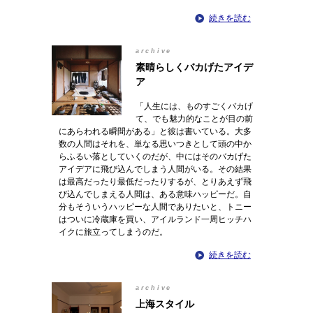
続きを読む
archive
素晴らしくバカげたアイデ
ア
「人生には、ものすごくバカげ
て、でも魅力的なことが目の前
にあらわれる瞬間がある」と彼は書いている。大多
数の人間はそれを、単なる思いつきとして頭の中か
らふるい落としていくのだが、中にはそのバカげた
アイデアに飛び込んでしまう人間がいる。その結果
は最高だったり最低だったりするが、とりあえず飛
び込んでしまえる人間は、ある意味ハッピーだ。自
分もそういうハッピーな人間でありたいと、トニー
はついに冷蔵庫を買い、アイルランド一周ヒッチハ
イクに旅立ってしまうのだ。
続きを読む
archive
上海スタイル