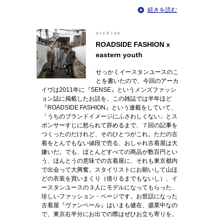
続きを読む
archive
ROADSIDE FASHION x
eastern youth
せっかくイースタンユースのこ
とを書いたので、今回のアーカ
イヴは2011年に『SENSE』というメンズファッシ
ョン誌に掲載したお話を。この雑誌では半年ほど
『ROADSIDE FASHION』という連載をしていて、
「うちのブランドイメージにふさわしくない」とス
ポンサーすじに怒られて辞めるまで、７回の記事を
つくったのだけれど、そのひとつがこれ。ただの古
着をとんでもない値段で売る、おしゃれ古着屋は大
嫌いだ。でも、ほとんどすべての商品が数百円とい
う、ほんとうの意味での古着屋に、それも東京都内
で出会って大興奮。スタイリストにお願いして山ほ
どの衣装を買いまくり（借りるまでもないし）、イ
ースタンユースの３人にモデルになってもらった、
珍しいファッション・ページです。お世話になった
古着屋『ヴァンベール』はいまも健在、盛業中なの
で、東京右半分にお出での際はぜひお立ち寄りを。