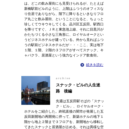
は、どこの飲み屋街にも見受けられるが、たとえば
新橋駅前ビルのように、上階はふつうのオフィスな
り住居でありながら、階下に降りるといきなりフロ
ア丸ごと飲み屋街、ということになると、ちょっと
珍しくてウキウキしてくる。品川区五反田。駅西口
を降りてすぐ、ＪＲと東急池上線、それに目黒川が
かたちづくる小さな三角形に、ロイヤルオークとい
うビジネスホテルが建っている。外から見ればふつ
うの駅前ビジネスホテルだが・・・ここ、実は地下
１階、１階、２階の３フロアがすべてスナック、キ
ャバクラ、居酒屋という強力なインドア飲食街。
続きを読む
archive
スナック・ビルの人生迷
路 後編
先週は五反田駅そばの「スナッ
ク・ビル」、ロイヤルオーク・
ホテルをご紹介した。終戦直後の闇市が発展した五
反田新開地の再開発に伴って、新築ホテルの地下１
階から地上２階まで３フロアを、新開地から移転し
てきたスナックと居酒屋が占める、それは異様な空