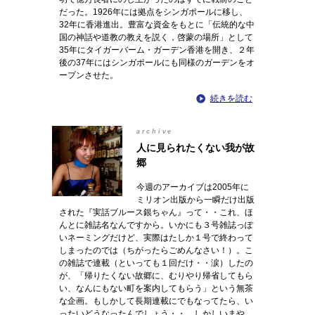
だった。1926年には拠点をシンガポールに移し、
32年に香港進出。豊富な資金をもとに「伝統的な中
国の神話や道教の教えを説く，啓蒙の場所」として
35年にタイガーバーム・ガーデン香港を開き、２年
後の37年にはシンガポールにも同様のガーデンをオ
ープンさせた。
続きを読む
archive
人に見られたくない我が故
郷
今週のアーカイブは2005年に
ミリオン出版から一瞬だけ出版
された『実話ブルース銀ちゃん』って・・これ、ほ
んとに雑誌名なんですから。いかにも３号雑誌っぽ
いネーミングだけど、実際はたしか１号で終わって
しまったのでは（ちがったらごめんなさい！）。こ
の雑誌で連載（といっても１回だけ・・涙）したの
が、「帰りたくない故郷に、むりやり帰省してもら
い、なんにもない町を案内してもらう」という無茶
な企画。もしかして長期連載にでもなってたら、い
ったいどうなったんでしょう・・。しかしいまや、