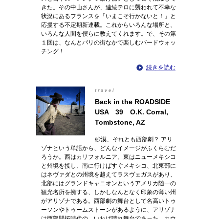
きた。その中山さんが、連続テロに襲われて不幸な
状況にあるフランスを「いまこそ行かないと！」と
応援する不定期新連載。これからいろんな場所と、
いろんな人間を僕らに教えてくれます。で、その第
１回は、なんとパリの街なかで楽しむバードウォッ
チング！
続きを読む
travel
Back in the ROADSIDE
USA 39 O.K. Corral,
Tombstone, AZ
砂漠、それとも西部劇？ アリ
ゾナという単語から、どんなイメージがふくらむだ
ろうか。西はカリフォルニア、東はニューメキシコ
と州境を接し、南に行けばすぐメキシコ、北東部に
はネヴァダとの州境を越えてラスヴェガスがあり、
北部にはグランドキャニオンというアメリカ随一の
観光名所を擁する、しかしなんとなく印象の薄い州
がアリゾナである。西部劇の舞台として名高いトゥ
ーソンやトゥームストーンがあるように、アリゾナ
は西部開拓時代の、いわば晴れ舞台であった。カウ