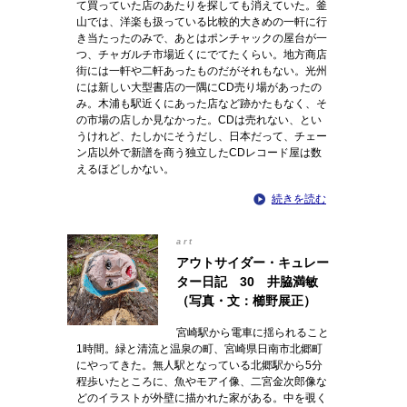
て買っていた店のあたりを探しても消えていた。釜
山では、洋楽も扱っている比較的大きめの一軒に行
き当たったのみで、あとはポンチャックの屋台が一
つ、チャガルチ市場近くにでてたくらい。地方商店
街には一軒や二軒あったものだがそれもない。光州
には新しい大型書店の一隅にCD売り場があったの
み。木浦も駅近くにあった店など跡かたもなく、そ
の市場の店しか見なかった。CDは売れない、とい
うけれど、たしかにそうだし、日本だって、チェー
ン店以外で新譜を商う独立したCDレコード屋は数
えるほどしかない。
続きを読む
art
アウトサイダー・キュレー
ター日記 30 井脇満敏
（写真・文：櫛野展正）
宮崎駅から電車に揺られること
1時間。緑と清流と温泉の町、宮崎県日南市北郷町
にやってきた。無人駅となっている北郷駅から5分
程歩いたところに、魚やモアイ像、二宮金次郎像な
どのイラストが外壁に描かれた家がある。中を覗く