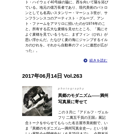
ト・ハイウェイ40号線の脇に、西を向いて陽を浴び
ている。地元の億万長者であり、現代美術のパトロ
ンとしても名高いスタンリー・マーシュ３世が、サ
ンフランシスコのアーティスト・グループ、アン
ト・ファームをアマリロに招いたのが1974年のこ
と。所有する広大な麦畑を見せたところ、「風にそ
よぐ麦穂を見ているうちに、まずフィン（ひれ）が
思い浮かんだ。たなびく麦の海にジャンプするイル
カのひれを。それから自動車のフィンに連想が広が
った」。
続きを読む
2017年06月14日 Vol.263
photography
異郷のモダニズム――満州
写真展に寄せて
この３月に『アドルフ・ヴェル
フリ 二萬五千頁の王国』展記
念トークをやらせてもらった名古屋市美術館で、い
ま『異郷のモダニズム―満州写真全史―』という珍
しい展覧会が開催中だ（６月25日まで）。会期末近