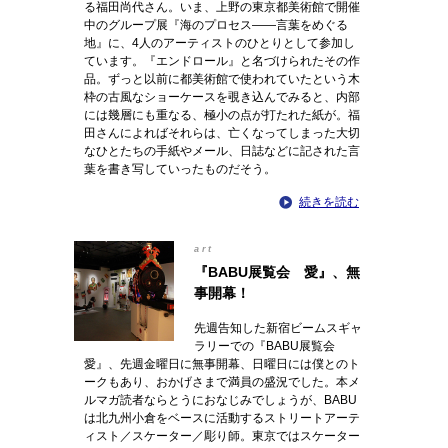
る福田尚代さん。いま、上野の東京都美術館で開催
中のグループ展『海のプロセス――言葉をめぐる
地』に、4人のアーティストのひとりとして参加し
ています。『エンドロール』と名づけられたその作
品。ずっと以前に都美術館で使われていたという木
枠の古風なショーケースを覗き込んでみると、内部
には幾層にも重なる、極小の点が打たれた紙が。福
田さんによればそれらは、亡くなってしまった大切
なひとたちの手紙やメール、日誌などに記された言
葉を書き写していったものだそう。
続きを読む
art
『BABU展覧会 愛』、無
事開幕！
先週告知した新宿ビームスギャ
ラリーでの『BABU展覧会
愛』、先週金曜日に無事開幕、日曜日には僕とのト
ークもあり、おかげさまで満員の盛況でした。本メ
ルマガ読者ならとうにおなじみでしょうが、BABU
は北九州小倉をベースに活動するストリートアーテ
ィスト／スケーター／彫り師。東京ではスケーター