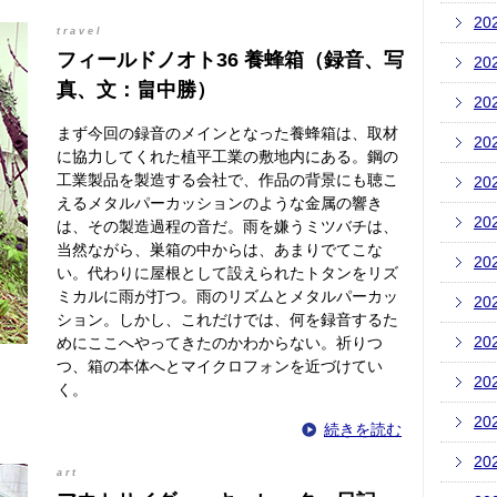
20
travel
フィールドノオト36 養蜂箱（録音、写
20
真、文：畠中勝）
20
まず今回の録音のメインとなった養蜂箱は、取材
20
に協力してくれた植平工業の敷地内にある。鋼の
工業製品を製造する会社で、作品の背景にも聴こ
20
えるメタルパーカッションのような金属の響き
20
は、その製造過程の音だ。雨を嫌うミツバチは、
当然ながら、巣箱の中からは、あまりでてこな
20
い。代わりに屋根として設えられたトタンをリズ
ミカルに雨が打つ。雨のリズムとメタルパーカッ
20
ション。しかし、これだけでは、何を録音するた
20
めにここへやってきたのかわからない。祈りつ
つ、箱の本体へとマイクロフォンを近づけてい
20
く。
20
続きを読む
20
art