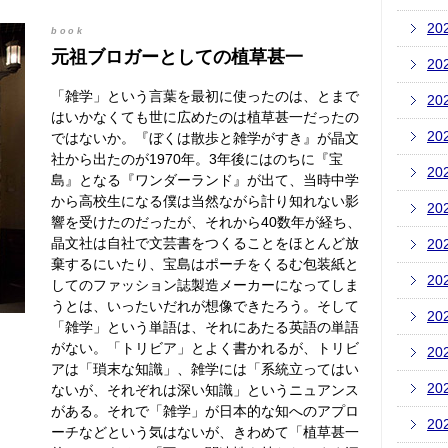
20
book
元祖ブロガーとしての植草甚一
20
「雑学」という言葉を最初に使ったのは、とまで
20
はいかなくても世に広めたのは植草甚一だったの
20
ではないか。『ぼくは散歩と雑学がすき』が晶文
社から出たのが1970年。3年後にはのちに『宝
20
島』となる『ワンダーランド』が出て、当時中学
から高校生になる僕は当然ながら計り知れない影
20
響を受けたのだったが、それから40数年が経ち、
晶文社は自社で文芸書をつくることをほとんど放
20
棄するにいたり、宝島はポーチをくるむ包装紙と
20
してのファッション誌製造メーカーになってしま
うとは、いったいだれが想像できたろう。そして
20
「雑学」という単語は、それにあたる英語の単語
がない。「トリビア」とよく書かれるが、トリビ
20
アは「瑣末な知識」、雑学には「系統立ってはい
20
ないが、それぞれは深い知識」というニュアンス
がある。それで「雑学」が日本的な知へのアプロ
20
ーチなどという気はないが、きわめて「植草甚一