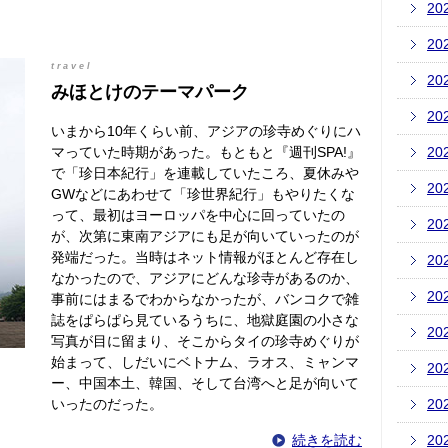
20
20
travel
20
みほとけのテーマパーク
20
いまから10年くらい前、アジアの珍寺めぐりにハ
マっていた時期があった。もともと『週刊SPA!』
20
で「珍日本紀行」を連載していたころ、夏休みや
20
GWなどにあわせて「珍世界紀行」もやりたくな
って、最初はヨーロッパを中心に回っていたの
20
が、次第に東南アジアにも足が向いていったのが
発端だった。当時はネット情報がほとんど存在し
20
なかったので、アジアにどんな珍寺があるのか、
20
事前にはまるでわからなかったが、バンコクで雑
誌をぱらぱら見ているうちに、地獄庭園の小さな
20
写真が目に留まり、そこからタイの珍寺めぐりが
始まって、しだいにベトナム、ラオス、ミャンマ
20
ー、中国本土、韓国、そして台湾へと足が向いて
いったのだった。
20
続きを読む
20