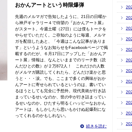
おかんアートという時限爆弾
20
先週のメルマガで告知したように、21日の日曜か
20
ら神戸ギャラリー４で待望の『おかんアート展』
20
がスタート。今週土曜（27日）には僕もトークを
やらせていただく。ご存知のように毎週、メルマ
20
ガを配信したあと、「今週はこんな記事がありま
す」というようなお知らせをFacebookページで掲
20
載するのだが、６月17日にアップした「おかんア
ート展」情報は、なんといままでのリーチ数（読
20
んだひとの数）が２万872人！ これだけの人数
20
がメルマガ購読してくれたら、どんだけ楽かと思
うと・・・涙。でも、ここまで多くの興味がおか
20
んアートに寄せられているというのは、書いてい
るほうとしても完全に予想外。現代美術が行き詰
20
まっているせいなのか、世の中が行き詰まってい
20
るせいなのか。ひたすら明るくハッピーなおかん
アートは、もしかしたら思いもかけぬ起爆剤にな
20
ってくれるのかもしれない。
20
続きを読む