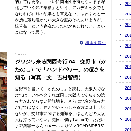
的」ではある。「互いに関連性を持たないまま深
20
化していく知の集積」という、アカデミックでも
なければ在野の碩学とも言えない、ふわふわと一
20
か所に落ち着かない大きな脳みそのありようが、
20
植草甚一という存在だったのかもしれない、とい
まになって思う。
20
続きを読む
20
travel
20
ジワジワ来る関西奇行 04 交野市（か
20
たのし）で「ハンドパワー」の凄さを
知る（写真・文 吉村智樹）
20
20
交野市と書いて「かたのし」と読む。大阪人でな
ければ、いやヘタすれば同じ大阪人ですらその読
20
み方がわからない難読地名。さらに地名の読み方
だけではなく、住んでいらっしゃる方には申し訳
20
ないが、交野市に関する知識を、ほとんどの大阪
20
人は持っていない。先日、僕はTwitterで「ただい
ま都築響一さんのメールマガジンROADSIDERS'
20