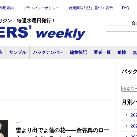
利用規約
プライバシーポリシー
特定商取引法に基づく表示
FAQ
ガジン 毎週水曜日発行！
会
込
サンプル
バックナンバー
編集後記
著者一覧
追悼
無
バッ
月別
20
art
20
雪より出でよ蓮の花――金谷真のロー