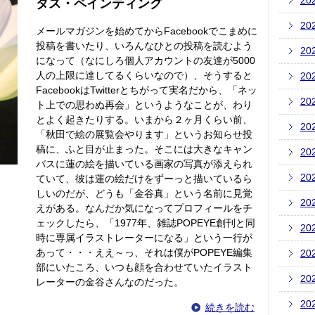
20
タス・ペインティング
20
メールマガジンを始めてからFacebookでこまめに
投稿を書いたり、いろんなひとの投稿を読むよう
20
になって（なにしろ個人アカウントの友達が5000
人の上限に達してるくらいなので）、そうすると
20
FacebookはTwitterとちがって実名だから、「ネッ
20
ト上での思わぬ再会」というようなことが、わり
とよく起きたりする。いまから２ヶ月くらい前、
20
「秋田で絵の展覧会やります」というお知らせ投
稿に、ふと目が止まった。そこには大きなキャン
20
バスに蓮の絵を描いている画家の写真が添えられ
20
ていて、彼は蓮の絵だけをずーっと描いているら
しいのだが、どうも「金谷真」という名前に見覚
20
えがある。なんだか気になってプロフィールをチ
ェックしたら、「1977年、雑誌POPEYE創刊と同
20
時に専属イラストレーターになる」という一行が
あって・・・ええ～っ、それは僕がPOPEYE編集
20
部にいたころ、いつも顔を合わせていたイラスト
20
レーターの金谷さんなのだった。
20
続きを読む