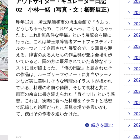
アウトサイダー・キュレーター日記
20
02 小林一緒（写真・文：櫛野展正）
20
昨年12月、埼玉県浦和市の埼玉会館で『うふっ。
20
どうしちゃったの、これ!? えへっ。こうしちゃっ
たよ、これ!! 無条件な幸福』という展覧会を観に
20
行った。これは埼玉県障害者アートフェスティバ
20
ルの一つとして企画された展覧会で、５回目を迎
える。障害のある人たちの作品群が並ぶ会場を歩
20
いていると、隅の方に展示されていた奇妙なイラ
ストに目が留まった。『俺の日記』と題されたそ
20
の作品は、ルーズリーフやノートに弁当やラーメ
20
ンなど実に美味しそうな料理のイラストが描かれ
ている。料理の名前や値段、そして食材と共に、
20
画面の余白に書き添えられた「旨イッ!!」という感
想。これは、実際に食べた料理をイラストと感想
20
で記録した絵画だった。展覧会場で身震いがし
て、僕はその作者を追いかけた。
20
続きを読む
20
20
art