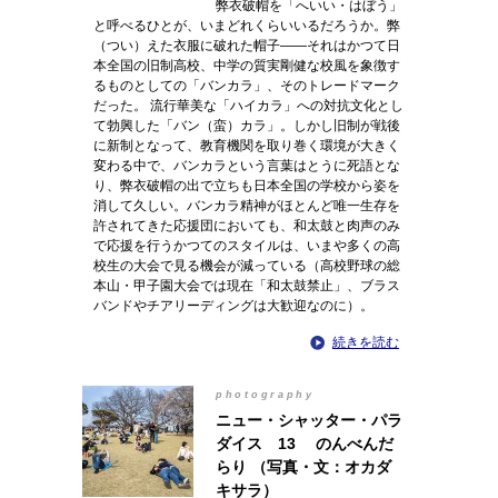
弊衣破帽を「へいい・はぼう」
と呼べるひとが、いまどれくらいいるだろうか。弊
（つい）えた衣服に破れた帽子――それはかつて日
本全国の旧制高校、中学の質実剛健な校風を象徴す
るものとしての「バンカラ」、そのトレードマーク
だった。 流行華美な「ハイカラ」への対抗文化とし
て勃興した「バン（蛮）カラ」。しかし旧制が戦後
に新制となって、教育機関を取り巻く環境が大きく
変わる中で、バンカラという言葉はとうに死語とな
り、弊衣破帽の出で立ちも日本全国の学校から姿を
消して久しい。バンカラ精神がほとんど唯一生存を
許されてきた応援団においても、和太鼓と肉声のみ
で応援を行うかつてのスタイルは、いまや多くの高
校生の大会で見る機会が減っている（高校野球の総
本山・甲子園大会では現在「和太鼓禁止」、ブラス
バンドやチアリーディングは大歓迎なのに）。
続きを読む
photography
ニュー・シャッター・パラ
ダイス 13 のんべんだ
らり （写真・文：オカダ
キサラ）