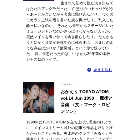
生まれて初めて観た渋さ知らズ
はただのアングラだった。 白塗りのつるっパゲがう
～あ～とか言いながら客席に飛び込んだり、 ワケの
ワカラン主張を殴り書いた旗を掲げたり、 乱入した
酔っ払いなのか、 それとも最初からステージにいた
ミュージシャンなのかさっぱりわからない人々が、
突然マイクを奪い合って喚き散らしたり。 なんかも
うとにかく音楽が身体や心に残らずに、 おまけのよ
うな存在ばかりが「疲労感」という形で残ってい
た。 特に最悪だったのは、いまから30年前の本牧
ジャズ祭のライブ。
続きを読む
music
おかえり TOKYO ATOM
vol.14 Jun 1999 魔術と
音楽 （文：マーク・ロビ
ンソン）
1998年にTOKYO ATOMを立ち上げた理由のひとつ
に、メインストリーム以外の記事や作品を取り上げ
たかったことがある。恵比寿のクラブ「みるく」を
拠点にしたフリーペーパーということで「アンダー