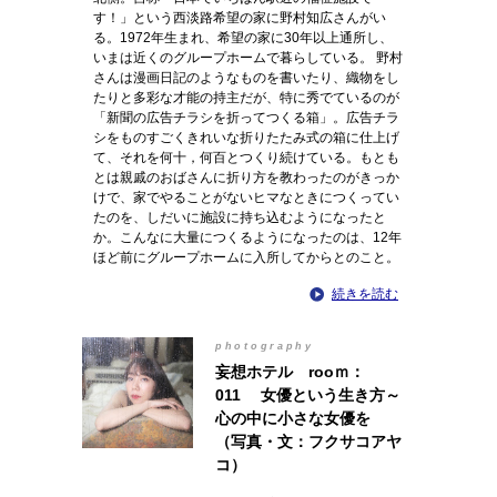
す！」という西淡路希望の家に野村知広さんがい
る。1972年生まれ、希望の家に30年以上通所し、
いまは近くのグループホームで暮らしている。 野村
さんは漫画日記のようなものを書いたり、織物をし
たりと多彩な才能の持主だが、特に秀でているのが
「新聞の広告チラシを折ってつくる箱」。広告チラ
シをものすごくきれいな折りたたみ式の箱に仕上げ
て、それを何十，何百とつくり続けている。もとも
とは親戚のおばさんに折り方を教わったのがきっか
けで、家でやることがないヒマなときにつくってい
たのを、しだいに施設に持ち込むようになったと
か。こんなに大量につくるようになったのは、12年
ほど前にグループホームに入所してからとのこと。
続きを読む
photography
妄想ホテル rooｍ：
011 女優という生き方～
心の中に小さな女優を
（写真・文：フクサコアヤ
コ）