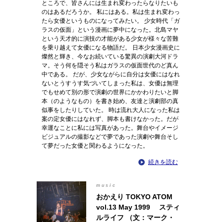
ところで、皆さんには生まれ変わったらなりたいも
のはあるだろうか。 私にはある。私は生まれ変わっ
たら女優というものになってみたい。 少女時代「ガ
ラスの仮面」という漫画に夢中になった。北島マヤ
という天才的に演技の才能がある少女が様々な苦難
を乗り越えて女優になる物語だ。 日本少女漫画史に
燦然と輝き、今なお続いている驚異の演劇大河ドラ
マ。そう何を隠そう私はガラスの仮面世代のど真ん
中である。 だが、少女ながらに自分は女優にはなれ
ないとうすうす気づいてしまった私は、女優は無理
でもせめて別の形で演劇の世界にかかわりたいと脚
本（のようなもの）を書き始め、友達と演劇部の真
似事をしたりしていた。 時は流れ大人になった私は
案の定女優にはなれず、脚本も書けなかった。だが
幸運なことに私には写真があった。舞台やイメージ
ビジュアルの撮影などで夢であった演劇や舞台そし
て夢だった女優と関わるようになった。
続きを読む
music
おかえり TOKYO ATOM
vol.13 May 1999 スティ
ルライフ （文：マーク・