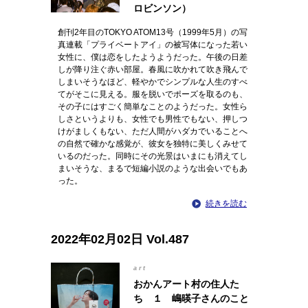
ロビンソン）
創刊2年目のTOKYO ATOM13号（1999年5月）の写
真連載「プライベートアイ」の被写体になった若い
女性に、僕は恋をしたようようだった。午後の日差
しが降り注ぐ赤い部屋。春風に吹かれて吹き飛んで
しまいそうなほど、軽やかでシンプルな人生のすべ
てがそこに見える。服を脱いでポーズを取るのも、
その子にはすごく簡単なことのようだった。女性ら
しさというよりも、女性でも男性でもない、押しつ
けがましくもない、ただ人間がハダカでいることへ
の自然で確かな感覚が、彼女を独特に美しくみせて
いるのだった。同時にその光景はいまにも消えてし
まいそうな、まるで短編小説のような出会いでもあ
った。
続きを読む
2022年02月02日 Vol.487
art
おかんアート村の住人た
ち １ 嶋暎子さんのこと