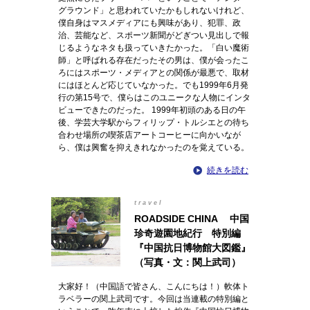
グラウンド」と思われていたかもしれないけれど、
僕自身はマスメディアにも興味があり、犯罪、政
治、芸能など、スポーツ新聞がどぎつい見出しで報
じるようなネタも扱っていきたかった。「白い魔術
師」と呼ばれる存在だったその男は、僕が会ったこ
ろにはスポーツ・メディアとの関係が最悪で、取材
にはほとんど応じていなかった。でも1999年6月発
行の第15号で、僕らはこのユニークな人物にインタ
ビューできたのだった。 1999年初頭のある日の午
後、学芸大学駅からフィリップ・トルシエとの待ち
合わせ場所の喫茶店アートコーヒーに向かいなが
ら、僕は興奮を抑えきれなかったのを覚えている。
続きを読む
travel
ROADSIDE CHINA 中国
珍奇遊園地紀行 特別編
『中国抗日博物館大図鑑』
（写真・文：関上武司）
大家好！（中国語で皆さん、こんにちは！）軟体ト
ラベラーの関上武司です。今回は当連載の特別編と