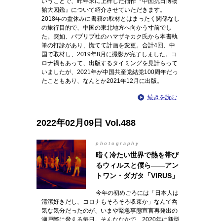
いうことで、昨年末に上梓した拙作『中国抗日博物
館大図鑑』について紹介させていただきます。
2018年の盆休みに書籍の取材とはまったく関係なし
の旅行目的で、中国の東北地方へ向かう寸前でし
た。突如、パブリブ社のハマザキカク氏から本書執
筆の打診があり、慌てて計画を変更。合計4回、中
国で取材し、2019年8月に撮影が完了しました。コ
ロナ禍もあって、出版するタイミングを見計らって
いましたが、2021年が中国共産党結党100周年だっ
たこともあり、なんとか2021年12月に出版。
続きを読む
2022年02月09日 Vol.488
photography
暗く冷たい世界で熱を帯び
るウィルスと僕ら――アン
トワン・ダガタ「VIRUS」
今年の初めごろには「日本人は
清潔好きだし、コロナもそろそろ収束か」なんて呑
気な気分だったのが、いまや緊急事態宣言再発出の
瀬戸際に脅える毎日。そんななかで、2020年に新型