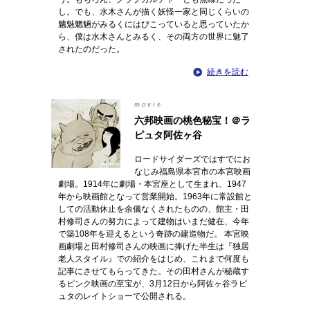
し。でも、水木さんが描く妖怪一家と同じくらいの
魑魅魍魎がみるくにはびこっていると思っていたか
ら、僕は水木さんとみるく、その両方の世界に魅了
されたのだった。
続きを読む
movie
六邦映画の桃色秘宝！＠ラ
ピュタ阿佐ヶ谷
ロードサイダーズではすでにお
なじみ福島県本宮市の本宮映画
劇場。1914年に劇場・本宮座として生まれ、1947
年から映画館となって営業開始。1963年に常設館と
しての活動休止を余儀なくされたものの、館主・田
村修司さんの努力によって建物はいまだ健在、今年
で築108年を迎えるという奇跡の建造物だ。 本宮映
画劇場と田村修司さんの映画に捧げた半生は『独居
老人スタイル』での紹介をはじめ、これまで何度も
記事にさせてもらってきた。その田村さんが秘蔵す
るピンク映画の至宝が、3月12日から阿佐ヶ谷ラピ
ュタのレイトショーで公開される。