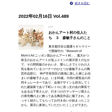
続きを読む
2022年02月16日 Vol.489
art
おかんアート村の住人た
ち ３ 森敏子さんのこと
東京都渋谷公園通りギャラリー
で開催中の「Museum of
Mom’s Art ニッポン国おかんアート村」。厖大かつ
珠玉のおかんアートが並ぶメインの展示室１のなか
で、その悶死級のかわいさ、愛らしさでとりわけ人
気を集めているコーナーのひとつが森敏子さんの陶
芸作品群だ。 神戸市長田区の路地に面した家にお住
まいの森敏子さんは、いま83歳。今回の展覧会の共
同キュレーターであり、会場デザインも担当してく
れた建築家であり下町レトロに首っ丈の会の隊長で
もある山下香さんが、行きつけのマッサージ屋さん
の券売機の上に飾ってある陶芸作品に魅了され、さ
っそく紹介してもらってお付き合いが始まったこと
から、展示に参加していただいたくことができた。