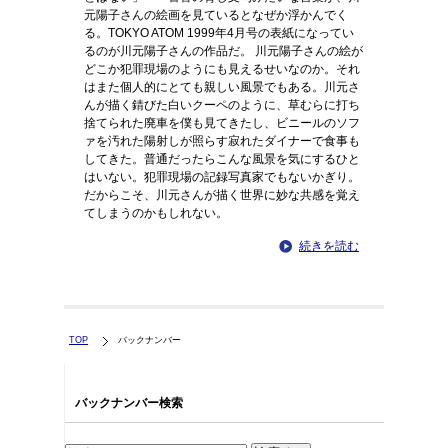
元陽子さんの絵画を見ているとなぜか浮かんでく
る。TOKYO ATOM 1999年4月号の表紙になってい
るのが川元陽子さんの作品だ。 川元陽子さんの絵が
どこか犯罪現場のようにも見えるせいなのか。それ
はまた個人的にとても親しい風景でもある。川元さ
んが描く錆びた白いクーペのように、草むらに打ち
捨てられた廃車を僕も見てきたし、ビニールのソフ
ァを汚れた陽射しが照らす寂れたダイナーで食事も
してきた。普通だったらこんな風景を気にするひと
はいない。犯罪現場の記録写真家でもないかぎり。
だからこそ、川元さんが描く世界に妙な共感を覚え
てしまうのかもしれない。
続きを読む
TOP
バックナンバー
バックナンバー検索