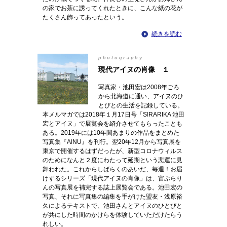
の家でお茶に誘ってくれたときに、こんな紙の花が
たくさん飾ってあったという。
続きを読む
photography
現代アイヌの肖像 １
写真家・池田宏は2008年ごろ
から北海道に通い、アイヌのひ
とびとの生活を記録している。
本メルマガでは2018年１月17日号「SIRARIKA 池田
宏とアイヌ」で展覧会を紹介させてもらったことも
ある。2019年には10年間あまりの作品をまとめた
写真集『AINU』を刊行。翌20年12月から写真展を
東京で開催するはずだったが、新型コロナウィルス
のためになんと２度にわたって延期という悲運に見
舞われた。これからしばらくのあいだ、毎週！お届
けするシリーズ「現代アイヌの肖像」は、宙ぶらり
んの写真展を補完する誌上展覧会である。池田宏の
写真、それに写真集の編集を手がけた盟友・浅原裕
久によるテキストで、池田さんとアイヌのひとびと
が共にした時間のかけらを体験していただけたらう
れしい。