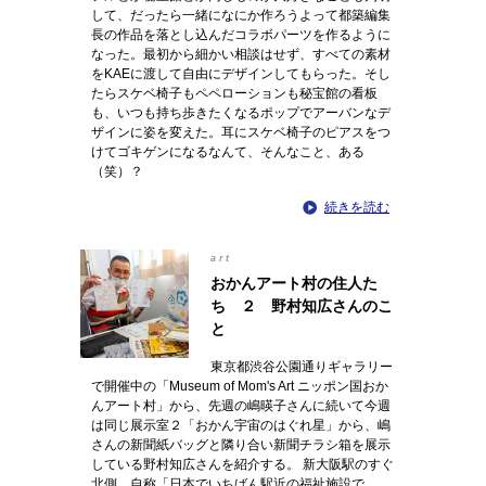
して、だったら一緒になにか作ろうよって都築編集
長の作品を落とし込んだコラボパーツを作るように
なった。最初から細かい相談はせず、すべての素材
をKAEに渡して自由にデザインしてもらった。そし
たらスケベ椅子もペペローションも秘宝館の看板
も、いつも持ち歩きたくなるポップでアーバンなデ
ザインに姿を変えた。耳にスケベ椅子のピアスをつ
けてゴキゲンになるなんて、そんなこと、ある
（笑）？
続きを読む
art
おかんアート村の住人た
ち ２ 野村知広さんのこ
と
東京都渋谷公園通りギャラリー
で開催中の「Museum of Mom's Art ニッポン国おか
んアート村」から、先週の嶋暎子さんに続いて今週
は同じ展示室２「おかん宇宙のはぐれ星」から、嶋
さんの新聞紙バッグと隣り合い新聞チラシ箱を展示
している野村知広さんを紹介する。 新大阪駅のすぐ
北側。自称「日本でいちばん駅近の福祉施設で