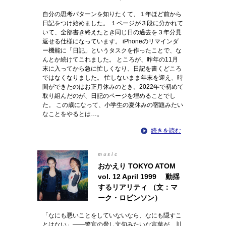
自分の思考パターンを知りたくて、１年ほど前から
日記をつけ始めました。 １ページが３段に分かれて
いて、全部書き終えたとき同じ日の過去を３年分見
返せる仕様になっています。 iPhoneのリマインダ
ー機能に「日記」というタスクを作ったことで、な
んとか続けてこれました。 ところが、昨年の11月
末に入ってから急に忙しくなり、日記を書くどころ
ではなくなりました。 忙しないまま年末を迎え、時
間ができたのはお正月休みのとき。2022年で初めて
取り組んだのが、日記のページを埋めることでし
た。 この歳になって、小学生の夏休みの宿題みたい
なことをやるとは…。
続きを読む
music
おかえり TOKYO ATOM
vol. 12 April 1999 動揺
するリアリティ （文：マ
ーク・ロビンソン）
「なにも悪いことをしていないなら、なにも隠すこ
とはない」――警官の脅し文句みたいな言葉が、川