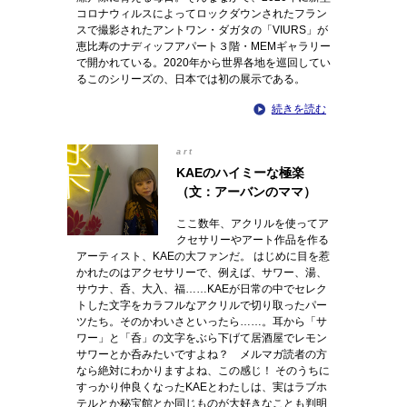
コロナウィルスによってロックダウンされたフラン
スで撮影されたアントワン・ダガタの「VIURS」が
恵比寿のナディッフアパート３階・MEMギャラリー
で開かれている。2020年から世界各地を巡回してい
るこのシリーズの、日本では初の展示である。
続きを読む
art
KAEのハイミーな極楽
（文：アーバンのママ）
ここ数年、アクリルを使ってア
クセサリーやアート作品を作る
アーティスト、KAEの大ファンだ。 はじめに目を惹
かれたのはアクセサリーで、例えば、サワー、湯、
サウナ、呑、大入、福……KAEが日常の中でセレク
トした文字をカラフルなアクリルで切り取ったパー
ツたち。そのかわいさといったら……。耳から「サ
ワー」と「呑」の文字をぶら下げて居酒屋でレモン
サワーとか呑みたいですよね？ メルマガ読者の方
なら絶対にわかりますよね、この感じ！ そのうちに
すっかり仲良くなったKAEとわたしは、実はラブホ
テルとか秘宝館とか同じものが大好きなことも判明