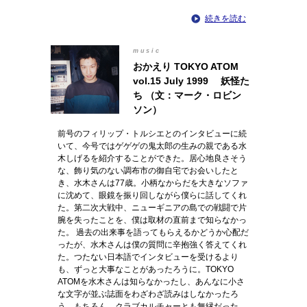
続きを読む
music
おかえり TOKYO ATOM
vol.15 July 1999 妖怪た
ち （文：マーク・ロビン
ソン）
前号のフィリップ・トルシエとのインタビューに続
いて、今号ではゲゲゲの鬼太郎の生みの親である水
木しげるを紹介することができた。居心地良さそう
な、飾り気のない調布市の御自宅でお会いしたと
き、水木さんは77歳。小柄なからだを大きなソファ
に沈めて、眼鏡を振り回しながら僕らに話してくれ
た。第二次大戦中、ニューギニアの島での戦闘で片
腕を失ったことを、僕は取材の直前まで知らなかっ
た。 過去の出来事を語ってもらえるかどうか心配だ
ったが、水木さんは僕の質問に辛抱強く答えてくれ
た。つたない日本語でインタビューを受けるより
も、ずっと大事なことがあったろうに。TOKYO
ATOMを水木さんは知らなかったし、あんなに小さ
な文字が並ぶ誌面をわざわざ読みはしなかったろ
う。もちろん、クラブカルチャーとも無縁だった