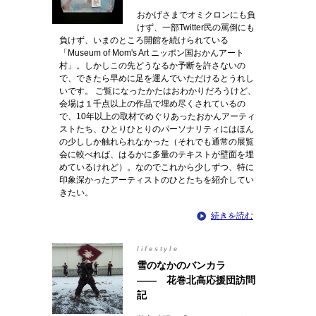
おかげさまでオミクロンにも負
けず、一部Twitter民の罵倒にも
負けず、いまのところ開館を続けられている
「Museum of Mom's Art ニッポン国おかんアート
村」。しかしこの先どうなるか予断を許さないの
で、できたら早めに足を運んでいただけるとうれし
いです。 ご覧になったかたはおわかりだろうけど、
会場は１千点以上の作品で埋め尽くされているの
で、10年以上の取材でめぐりあったおかんアーティ
ストたち、ひとりひとりのパーソナリティにはほん
の少ししか触れられなかった（それでも通常の展覧
会に較べれば、はるかに多量のテキストが壁面を埋
めているけれど）。なのでこれから少しずつ、特に
印象深かったアーティストのひとたちを紹介してい
きたい。
続きを読む
lifestyle
雪のなかのバンカラ
―― 花巻北高応援団訪問
記