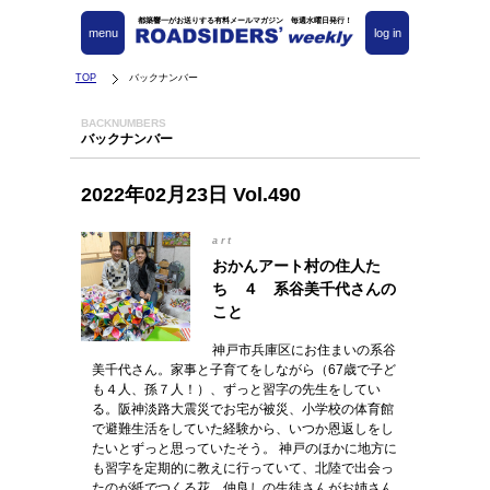
都築響一がお送りする有料メールマガジン 毎週水曜日発行！
menu
log in
TOP
バックナンバー
BACKNUMBERS
バックナンバー
2022年02月23日 Vol.490
art
おかんアート村の住人た
ち ４ 系谷美千代さんの
こと
神戸市兵庫区にお住まいの系谷
美千代さん。家事と子育てをしながら（67歳で子ど
も４人、孫７人！）、ずっと習字の先生をしてい
る。阪神淡路大震災でお宅が被災、小学校の体育館
で避難生活をしていた経験から、いつか恩返しをし
たいとずっと思っていたそう。 神戸のほかに地方に
も習字を定期的に教えに行っていて、北陸で出会っ
たのが紙でつくる花。仲良しの生徒さんがお姉さん