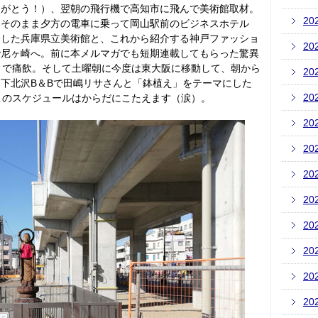
りがとう！）、翌朝の飛行機で高知市に飛んで美術館取材。
20
、そのまま夕方の電車に乗って岡山駅前のビジネスホテル
介した兵庫県立美術館と、これから紹介する神戸ファッショ
20
で尼ヶ崎へ。前に本メルマガでも短期連載してもらった驚異
ィで痛飲。そして土曜朝に今度は東大阪に移動して、朝から
20
下北沢B＆Bで田嶋リサさんと「鉢植え」をテーマにした
20
このスケジュールはからだにこたえます（涙）。
20
20
20
20
20
20
20
20