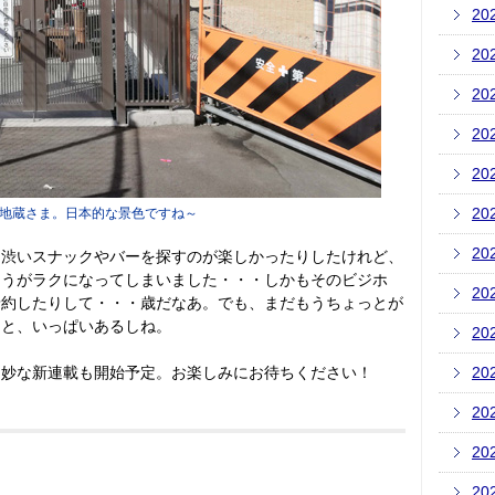
20
20
20
20
20
20
地蔵さま。日本的な景色ですね～
20
て渋いスナックやバーを探すのが楽しかったりしたけれど、
ほうがラクになってしまいました・・・しかもそのビジホ
20
予約したりして・・・歳だなあ。でも、まだもうちょっとが
こと、いっぱいあるしね。
20
、妙な新連載も開始予定。お楽しみにお待ちください！
20
20
20
20