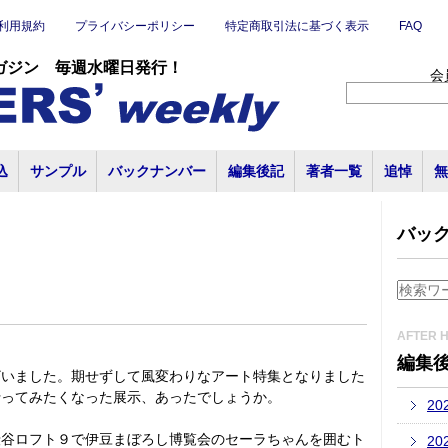
利用規約
プライバシーポリシー
特定商取引法に基づく表示
FAQ
ガジン 毎週水曜日発行！
会
込
サンプル
バックナンバー
編集後記
著者一覧
追悼
無
バッ
AFTER 
編集
ざいました。期せずして風変わりなアート特集となりました
行ってみたくなった展示、あったでしょうか。
20
渋谷ロフト９で伊豆まぼろし博覧会のセーラちゃんを囲むト
20