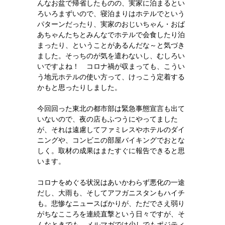
んなお盆で帰省したものの、実家に泊まるとい
ろいろまずいので、寝泊まりはホテルでという
パターンだったり、実家のおじいちゃん・おば
あちゃんたちとみんなでホテルで会食したり泊
まったり、ということがあるんだな～と気づき
ました。そっちのが気を遣わないし、むしろい
いですよね！ コロナ禍が収まっても、こうい
う地元ホテルの使い方って、けっこう定着する
かもと思ったりしました。
今回回った東北の都市部は緊急事態宣言も出て
いないので、夜の店もふつうにやってました
が、それは遠慮してファミレスやホテルのダイ
ニングや、コンビニの部屋バイキングでおとな
しく。取材の成果はまたすぐに報告できると思
います。
コロナをめぐる状況はあいかわらず悪化の一途
だし、大雨も、そしてアフガニスタンもハイチ
も。悲惨なニュースばかりが、ただでさえ弱り
がちなこころを連続直撃という日々ですが、そ
んなときでも、メルマガでは少しでもポジティ