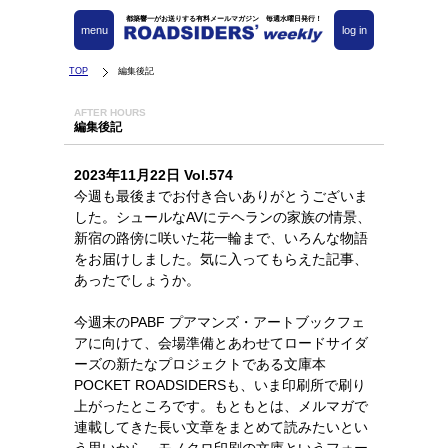
都築響一がお送りする有料メールマガジン 毎週水曜日発行！
menu
log in
TOP
編集後記
AFTER HOURS
編集後記
2023年11月22日 Vol.574
今週も最後までお付き合いありがとうございま
した。シュールなAVにテヘランの家族の情景、
新宿の路傍に咲いた花一輪まで、いろんな物語
をお届けしました。気に入ってもらえた記事、
あったでしょうか。
今週末のPABF プアマンズ・アートブックフェ
アに向けて、会場準備とあわせてロードサイダ
ーズの新たなプロジェクトである文庫本
POCKET ROADSIDERSも、いま印刷所で刷り
上がったところです。もともとは、メルマガで
連載してきた長い文章をまとめて読みたいとい