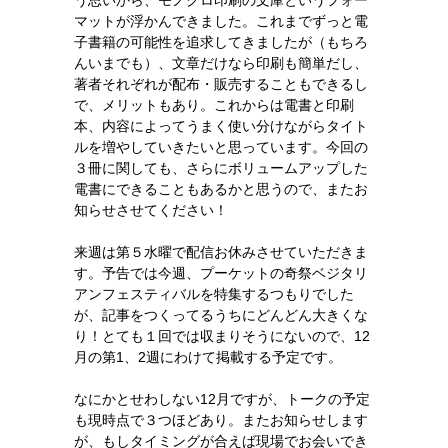
う思いから、モノクロ印刷の文庫というフォー
マットが浮かんできました。これまでずっと電
子書籍の可能性を追求してきましたが（もちろ
んいまでも）、文章だけなら印刷も簡単だし、
著者それぞれが配布・販売することもできるし
で、メリットもあり。これからは電書と印刷
本、内容によってうまく使い分けながらタイト
ルを増やしていきたいと思っています。今回の
３冊に関しても、さらにボリュームアップした
電書にできることもあるかと思うので、またお
知らせさせてください！
来週は第５水曜で配信お休みさせていただきま
す。予告では今週、プーケットの奇祭ベジタリ
アンフェスティバルを特集するつもりでした
が、記事をつくってるうちにどんどん大きくな
り！とても１回では収まりそうにないので、12
月の第1、2週にわけて掲載する予定です。
なにかとせわしない12月ですが、トークの予定
も現時点で３つほどあり。またお知らせします
が、もしタイミングが合えば現場でお会いでき