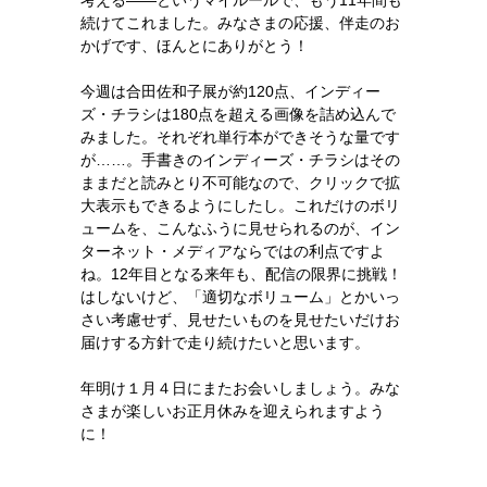
考える――というマイルールで、もう11年間も
続けてこれました。みなさまの応援、伴走のお
かげです、ほんとにありがとう！
今週は合田佐和子展が約120点、インディー
ズ・チラシは180点を超える画像を詰め込んで
みました。それぞれ単行本ができそうな量です
が……。手書きのインディーズ・チラシはその
ままだと読みとり不可能なので、クリックで拡
大表示もできるようにしたし。これだけのボリ
ュームを、こんなふうに見せられるのが、イン
ターネット・メディアならではの利点ですよ
ね。12年目となる来年も、配信の限界に挑戦！
はしないけど、「適切なボリューム」とかいっ
さい考慮せず、見せたいものを見せたいだけお
届けする方針で走り続けたいと思います。
年明け１月４日にまたお会いしましょう。みな
さまが楽しいお正月休みを迎えられますよう
に！