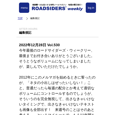
都築響一がお送りする有料メールマガジン 毎週水曜日発行！
menu
log in
TOP
編集後記
AFTER HOURS
編集後記
2022年12月28日 Vol.530
今年最後のロードサイダーズ・ウィークリー、
最後までお付き合いありがとうございました。
そうとうなボリュームになってしまいました
が、楽しんでいただけたでしょうか。
2012年にこのメルマガを始めるときに誓ったの
が、「ネタの小出しはぜったいしない！」こ
と。普通だったら毎週の配分とか考えて適切な
ボリュームにコントロールするのでしょうが、
そういうのを完全無視して、出さなきゃいけな
いタイミングで、出さなきゃいけないテキスト
も画像も全部出す！ 来週号のことはそのあと