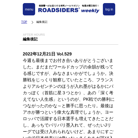
都築響一がお送りする有料メールマガジン 毎週水曜日発行！
menu
log in
TOP
編集後記
AFTER HOURS
編集後記
2022年12月21日 Vol.529
今週も最後までお付き合いありがとうございま
した。まだまだワールドカップの余韻が残って
る感じですが、みなさまいかがでしょうか。決
勝戦をじっくり観察していたところ、フランス
よりアルゼンチンのほうが入れ墨がはるかにバ
カっぽく（首筋に星３つとか）、あの「深く考
えてない人生感」というのが、PK戦での勝利に
つながったのかな～と勝手に思ったり。最後は
アホが勝つという偉大な真理でしょうか。ヨー
ロッパで活躍する日本選手も増えてきたことだ
し、あっちでバリバリ墨入れて、ぜったいJリ
ーグでは受け入れられないけど、あまりにすご