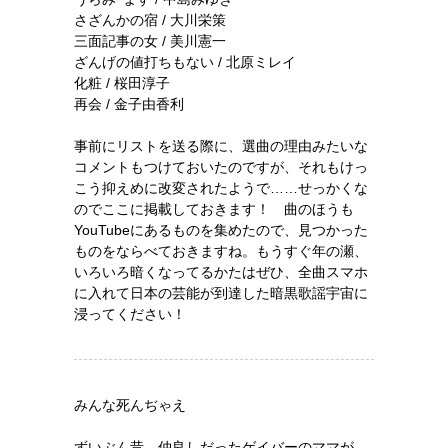
さざんかの宿 / 大川栄策
三面記事の女 / 美川憲一
ざんげの値打ちもない / 北原ミレイ
化粧 / 桜田淳子
再会 / 金子由香利
事前にリストを送る際に、選曲の理由みたいな
コメントもつけておいたのですが、それもけっ
こう抑えめに改変されたようで……せっかくな
のでここに掲載しておきます！ 曲のほうも
YouTubeにあるものを集めたので、見つかった
ものをならべておきますね。もうすぐ年の瀬、
いろいろ暗くなってるかたはぜひ、全曲スマホ
に入れて日本の芸能が到達した暗黒歌謡宇宙に
浸ってください！
みんな死んぢゃえ
ずいぶん昔、仲良しだったゲイバーのママが