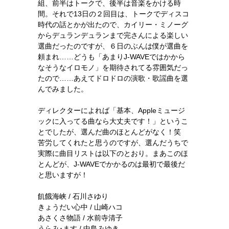
組、前半はトークで、後半は音楽をかける時
間。それで13日の２回目は、トークでディスコ
時代の話とかが出たので、カイリー・ミノーグ
からデュランデュランまで完さんによる楽しい
選曲だったのですが、６日のぶんは僕が選曲を
頼まれ……どうも「あまりJ-WAVEではかから
なそうなイロモノ」を期待されてる雰囲気だっ
たので……あえてドロドロの演歌・歌謡曲を選
んでみました。
ディレクターによれば「基本、Appleミュージ
ックに入ってる曲なら大丈夫です！」というこ
とでしたが、選んだ曲のほとんどがなく！笑
苦労してくれたと思うのですが、選んだうちで
実際に曲目リストは以下のとおり。まあこのほ
とんどが、J-WAVEでかかるのは最初で最後だ
と思いますが！
飢餓海峡 / 石川さゆり
きょうだい心中 / 山崎ハコ
あさくさ物語 / 水前寺清子
うらみ･ます / 中島みゆき