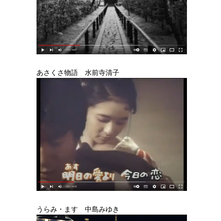
あさくさ物語 水前寺清子
うらみ・ます 中島みゆき