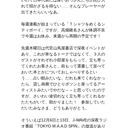
いので日本代表には偉いおっさんたちが詫び入
れて招かざるを得ない……そんなプレーヤーが
出てきたらいいなあ。
毎週連載が始まっている「Ｔシャツをめくるシ
ティボーイ」ですが、高畑鍬名さんが体調不良
で今週はお休み。来週から再開の予定です！
先週木曜日は代官山蔦屋書店で深夜イベントが
あり、これが単なるトークではなくて、３人の
ゲストがそれぞれ小部屋をもらって、立ち寄っ
てくれたお客さんと、前もって選書して並べて
おいた本とかについておしゃべりするとい
う……占い館みたいな。だれも来てくれなかっ
たら、貸し画廊でひとりポツンと座ってるアー
ティストみたいでやだな～～と思っていたので
すが、さいわい途切れなく立ち寄ってくれるか
たたちがいて、助かりました！ 参加していた
だいたみなさま、どうもありがとう。
そういえば12月6日と13日、J-WAVEの深夜ラジ
オ番組「TOKYO M.A.A.D SPIN」の放送があり