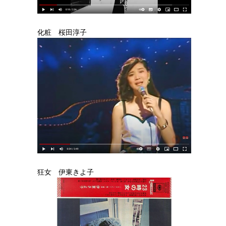
化粧 桜田淳子
狂女 伊東きよ子