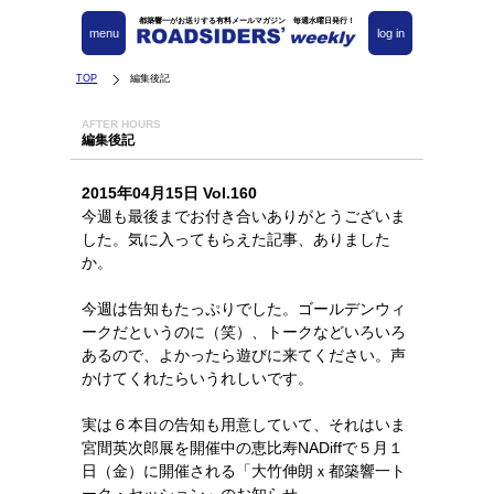
都築響一がお送りする有料メールマガジン 毎週水曜日発行！
menu
log in
TOP
編集後記
AFTER HOURS
編集後記
2015年04月15日 Vol.160
今週も最後までお付き合いありがとうございま
した。気に入ってもらえた記事、ありました
か。
今週は告知もたっぷりでした。ゴールデンウィ
ークだというのに（笑）、トークなどいろいろ
あるので、よかったら遊びに来てください。声
かけてくれたらいうれしいです。
実は６本目の告知も用意していて、それはいま
宮間英次郎展を開催中の恵比寿NADiffで５月１
日（金）に開催される「大竹伸朗ｘ都築響一ト