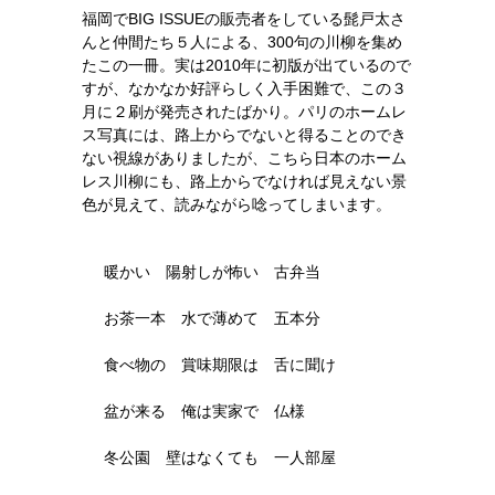
福岡でBIG ISSUEの販売者をしている髭戸太さ
んと仲間たち５人による、300句の川柳を集め
たこの一冊。実は2010年に初版が出ているので
すが、なかなか好評らしく入手困難で、この３
月に２刷が発売されたばかり。パリのホームレ
ス写真には、路上からでないと得ることのでき
ない視線がありましたが、こちら日本のホーム
レス川柳にも、路上からでなければ見えない景
色が見えて、読みながら唸ってしまいます。
暖かい 陽射しが怖い 古弁当
お茶一本 水で薄めて 五本分
食べ物の 賞味期限は 舌に聞け
盆が来る 俺は実家で 仏様
冬公園 壁はなくても 一人部屋