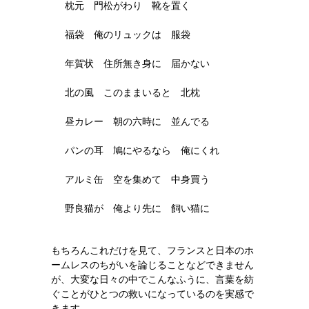
枕元 門松がわり 靴を置く
福袋 俺のリュックは 服袋
年賀状 住所無き身に 届かない
北の風 このままいると 北枕
昼カレー 朝の六時に 並んでる
パンの耳 鳩にやるなら 俺にくれ
アルミ缶 空を集めて 中身買う
野良猫が 俺より先に 飼い猫に
もちろんこれだけを見て、フランスと日本のホ
ームレスのちがいを論じることなどできません
が、大変な日々の中でこんなふうに、言葉を紡
ぐことがひとつの救いになっているのを実感で
きます。