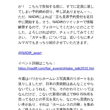
が！ こちらで告知する前に、すでに定員に達し
てしまい予約締め切り。申し訳ありません～～。
ただ、NADiffによれば「立ち見席予約受付を近日
中に開始する」そう。NADiffのツイッターで情報
解禁するので、フォローしてくださいとのことで
した。よろしければぜひ、チェックしてみてくだ
さい。『ガチャ景』については、近いうちに本メ
ルマガでもきっちり紹介させていただきます。
@NADiff_apart
イベント詳細はこちら：
https://nadiff.com/fair_event/ohtake_talk2015.html
今週はパリからホームレス写真展のリポートをお
送りしましたが、日本の美術館はあんなことやら
ないでしょうねえ。でも、そのかわりといっては
なんだけど、こないだ新宿の路上でBIG ISSUEを
売ってるひとの手元を見たら、なにやら見慣れな
い本があり、それは「ホームレスの川柳」を集め
た『路上のうた』という文庫版句集でした。