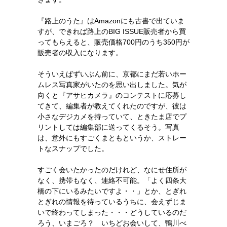
『路上のうた』はAmazonにも古書で出ていま
すが、できれば路上のBIG ISSUE販売者から買
ってもらえると、販売価格700円のうち350円が
販売者の収入になります。
そういえばずいぶん前に、京都にまだ若いホー
ムレス写真家がいたのを思い出しました。気が
向くと『アサヒカメラ』のコンテストに応募し
てきて、編集者が教えてくれたのですが、彼は
小さなデジカメを持っていて、ときたま店でプ
リントしては編集部に送ってくるそう。写真
は、意外にもすごくまともというか、ストレー
トなスナップでした。
すごく会いたかったのだけれど、なにせ住所が
なく、携帯もなく、連絡不可能。「よく四条大
橋の下にいるみたいですよ・・」とか、とぎれ
とぎれの情報を待っているうちに、会えずじま
いで終わってしまった・・・どうしているのだ
ろう、いまごろ？ いちどお会いして、鴨川べ