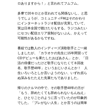
ロありますから！」と言われてフムフム。
多摩で20キロとか言われても関係ないし、と思
うでしょうが、コミュニティFMはそのかわり
にインターネットラジオ配信が充実していて、
実は日本全国で聴けたりもする。ラジコみたい
にセコい配信エリア規制がないぶん、かえって
可能性があるかもですね。
番組では数人のインディーズ演歌歌手とご一緒
しましたが、「カラオケの先生に15年間習って
CDデビューを果たしたおばあさん」とか、「日
活の俳優だったけど歌手になりたくて８回改
名、歌手歴48年」というおじいさんとか！ 人
生いろいろとしか言いようのない、いずれ劣ら
ぬ深みをたたえた先輩たちでありました。
帰りのクルマの中で、その歌手歴48年の方が
「もう、辞めたくても辞められないもんねえ」
と、ひとりごとのように言っていたのが印象的
でした。「ブレがない人生」とか言うのは簡単