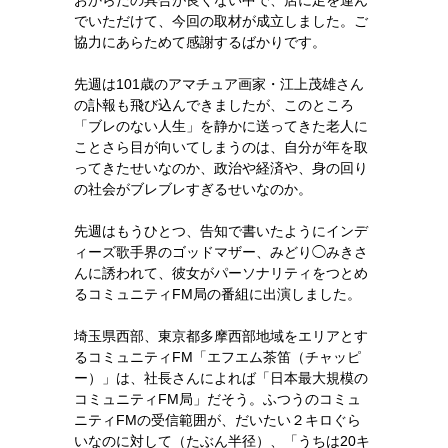
おからだの具合が良くない中で、店に足を運ん
でいただけて、今回の取材が成立しました。ご
協力にあらためて感謝するばかりです。
先週は101歳のアマチュア画家・江上茂雄さん
の訃報も飛び込んできましたが、このところ
「ブレのない人生」を静かに送ってきた老人に
ことさら目が向いてしまうのは、自分が年を取
ってきたせいなのか、政治や経済や、身の回り
の社会がブレブレすぎるせいなのか。
先週はもうひとつ、告知で書いたようにインデ
ィーズ歌手界のゴッドマザー、みどり◯みきさ
んに誘われて、彼女がパーソナリティをつとめ
るコミュニティFM局の番組に出演しました。
埼玉県西部、東京都多摩西部地域をエリアとす
るコミュニティFM「エフエム茶笛（チャッピ
ー）」は、社長さんによれば「日本最大規模の
コミュニティFM局」だそう。ふつうのコミュ
ニティFMの受信範囲が、だいたい２キロぐら
いなのに対して（たぶん半径）、「うちは20キ