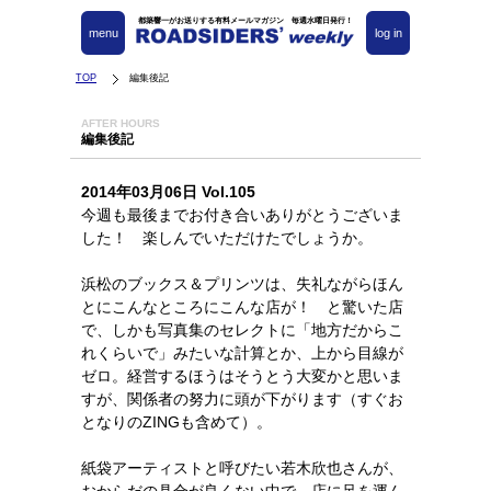
都築響一がお送りする有料メールマガジン 毎週水曜日発行！
menu
log in
TOP
編集後記
AFTER HOURS
編集後記
2014年03月06日 Vol.105
今週も最後までお付き合いありがとうございま
した！ 楽しんでいただけたでしょうか。
浜松のブックス＆プリンツは、失礼ながらほん
とにこんなところにこんな店が！ と驚いた店
で、しかも写真集のセレクトに「地方だからこ
れくらいで」みたいな計算とか、上から目線が
ゼロ。経営するほうはそうとう大変かと思いま
すが、関係者の努力に頭が下がります（すぐお
となりのZINGも含めて）。
紙袋アーティストと呼びたい若木欣也さんが、