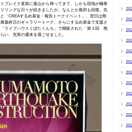
ウトブレイク直前に釜山から帰ってきて、しかも現地が極寒
20
スリリングな日々が続きましたが、なんとか風邪も回復。先
と「CREAするめ基金・報告トークイベント」、翌日は熊
20
」展最終日のギャラリートーク、さらにするめ基金で支援さ
内「ライブハウスくぼたくんち」で開催された「第３回 熊
20
もらい、充実の週末を過ごせました。
20
20
20
20
20
20
20
20
20