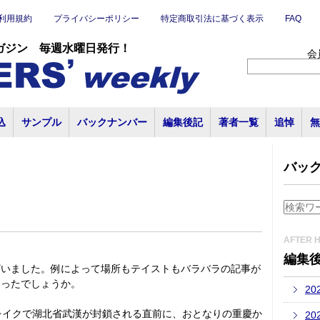
利用規約
プライバシーポリシー
特定商取引法に基づく表示
FAQ
ガジン 毎週水曜日発行！
会
込
サンプル
バックナンバー
編集後記
著者一覧
追悼
無
バッ
AFTER 
編集
ざいました。例によって場所もテイストもバラバラの記事が
あったでしょうか。
20
レイクで湖北省武漢が封鎖される直前に、おとなりの重慶か
20