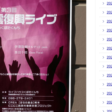
20
20
20
20
20
20
20
20
20
20
20
20
20