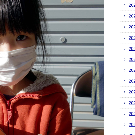
20
20
20
20
20
20
20
20
20
20
20
20