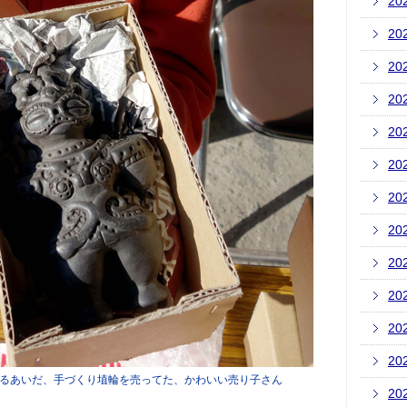
20
20
20
20
20
20
20
20
20
20
20
20
るあいだ、手づくり埴輪を売ってた、かわいい売り子さん
20