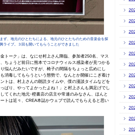
20
20
20
まず、地元のひとたちによる、地元のひとたちのための音楽会を探
20
興ライブ。３回も開いてもらうことができました
20
金トーク」は、なにせ村上さん降臨、参加者250名、マス
え、ちょうど前日に熊本でコロナウィルス感染者が見つかる
20
なり悩んだみたいですが、椅子の間隔をちょっと広めにし
手も消毒してもらうという態勢で、なんとか開催にこぎ着け
20
ベントは、村上さんの朗読タイムや、僕の漫談タイムなどを
20
やっぱり、やってよかったよね！」と村上さんも満足げでし
してくれた地元･橙書店の店主や常連のみなさん、ほんと
20
ートは近々、CREA本誌かウェブで読んでもらえると思い
20
20
20