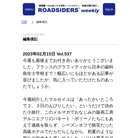
都築響一がお送りする有料メールマガジン 毎週水曜日発行！
menu
log in
TOP
編集後記
AFTER HOURS
編集後記
2023年02月15日 Vol.537
今週も最後までお付き合いありがとうございま
した。フランスのグラフィティから日本の歯科
衛生士学校まで！幅広いにもほどがある記事が
並びましたが、気に入っていただけたものあっ
たでしょうか。
今週紹介したマルセイユは「あったかいところ
で２、３日のんびりしたい」というだけで決め
た小旅行。このメルマガでおなじみの版画工房
デルニエクリのパキート・ボリーノたちにもあ
えて連絡を取らず、シーズンオフで格安だった
高級ホテルでだらだらしながら、初夏のような