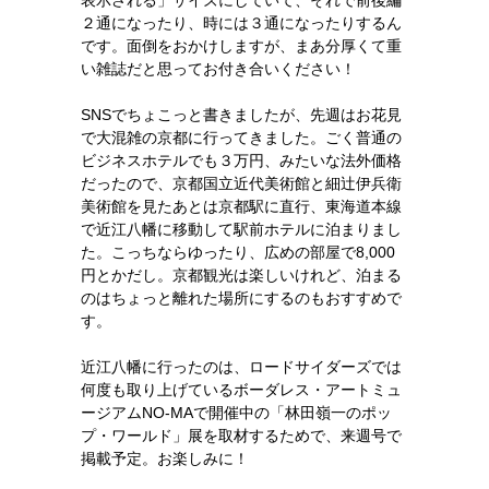
表示される」サイズにしていて、それで前後編
２通になったり、時には３通になったりするん
です。面倒をおかけしますが、まあ分厚くて重
い雑誌だと思ってお付き合いください！
SNSでちょこっと書きましたが、先週はお花見
で大混雑の京都に行ってきました。ごく普通の
ビジネスホテルでも３万円、みたいな法外価格
だったので、京都国立近代美術館と細辻伊兵衛
美術館を見たあとは京都駅に直行、東海道本線
で近江八幡に移動して駅前ホテルに泊まりまし
た。こっちならゆったり、広めの部屋で8,000
円とかだし。京都観光は楽しいけれど、泊まる
のはちょっと離れた場所にするのもおすすめで
す。
近江八幡に行ったのは、ロードサイダーズでは
何度も取り上げているボーダレス・アートミュ
ージアムNO-MAで開催中の「林田嶺一のポッ
プ・ワールド」展を取材するためで、来週号で
掲載予定。お楽しみに！