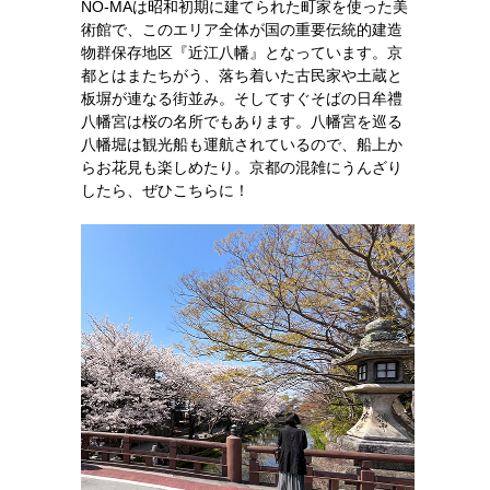
NO-MAは昭和初期に建てられた町家を使った美
術館で、このエリア全体が国の重要伝統的建造
物群保存地区『近江八幡』となっています。京
都とはまたちがう、落ち着いた古民家や土蔵と
板塀が連なる街並み。そしてすぐそばの日牟禮
八幡宮は桜の名所でもあります。八幡宮を巡る
八幡堀は観光船も運航されているので、船上か
らお花見も楽しめたり。京都の混雑にうんざり
したら、ぜひこちらに！