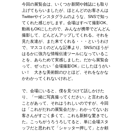
今回の展覧会は、いくつか新聞や雑誌にも取り
上げてもらいましたが、ほとんどのお客さんは
Twitterやインスタグラムのような、SNSで知っ
てくれた感じがします。会場はすべて撮影OK、
動画もOKにしたので、みんなが携帯でどんどん
撮影して、どんどんアップしてくれる。それを
見た友達が、また来てくれる・・・というわけ
で、マスコミのどんな記事より、SNSのほうが
はるかに強力な情報伝達ツールになっているこ
とを、あらためて実感しました。だから展覧会
って、ぜったい「会場撮影OK」にしたほうがい
い！ 大きな美術館のひとほど、それをなかな
かわかってくれないけれど。
で、会場にいると、僕を見つけて話しかけた
り、「一緒に写真撮ってください」と言われる
ことがあって、それはうれしいのですが、今回
は「これがだれの展覧会だか」わかってないお
客さんがすごく多くて、これも新鮮な驚きでし
た。こっちがうろうろしてると、単に会場スタ
ッフだと思われて「シャッター押して」とか頼