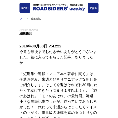
都築響一がお送りする有料メールマガジン 毎週水曜日発行！
menu
log in
TOP
編集後記
AFTER HOURS
編集後記
2016年08月03日 Vol.222
今週も最後までお付き合いありがとうございま
した。気に入ってもらえた記事、ありました
か。
「短期集中連載：マニア本の著者に聞く」は、
今週お休み、来週とびきりマニアックな新刊を
ご紹介します。そして今週はそれぞれ30回にわ
たって続けてきた（つまり１年以上！）、「旅
のあはれ」「モノのあはれ」の最終回。毎週、
小さな巻頭記事でしたが、作っていておもしろ
かった！ 代わって来週からはまったくテイス
トのちがう、重量級の連載を始めるつもりなの