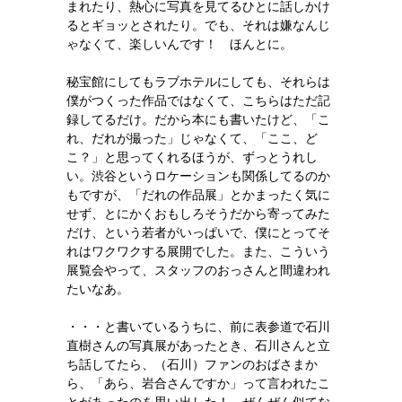
まれたり、熱心に写真を見てるひとに話しかけ
るとギョッとされたり。でも、それは嫌なんじ
ゃなくて、楽しいんです！ ほんとに。
秘宝館にしてもラブホテルにしても、それらは
僕がつくった作品ではなくて、こちらはただ記
録してるだけ。だから本にも書いたけど、「こ
れ、だれが撮った」じゃなくて、「ここ、ど
こ？」と思ってくれるほうが、ずっとうれし
い。渋谷というロケーションも関係してるのか
もですが、「だれの作品展」とかまったく気に
せず、とにかくおもしろそうだから寄ってみた
だけ、という若者がいっぱいで、僕にとってそ
れはワクワクする展開でした。また、こういう
展覧会やって、スタッフのおっさんと間違われ
たいなあ。
・・・と書いているうちに、前に表参道で石川
直樹さんの写真展があったとき、石川さんと立
ち話してたら、（石川）ファンのおばさまか
ら、「あら、岩合さんですか」って言われたこ