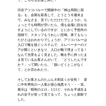
で、こちらもお楽しみに！
渋谷アツコバルーで開催中の『神は局部に宿
る』も、会期を延長して、とうとう今週末ま
で。みなさま、見ていただけたでしょうか。ち
ょっとでも時間が空いたら、僕も会場に顔を出
すようにしているのですが、とにかく予想外の
混雑で、スタッフもうれしい悲鳴。来てもらっ
たひとはおわかりでしょうが、アツコバルーは
入口で靴を脱ぐシステムで、エレベーターのド
アが開くといきなり、入口が靴で埋まってる！
なんて光景をよく見ました。靴を手に持ったま
ま見ているお客さんがいて、「どうしたんです
か？」って聞いたら、「脱いどくとこがなく
て」とか言われたり。
そしてお客さんのたぶん８割近くが女性！ 逆
に中年男性の一人客が居心地悪そう・・・笑。
展示は「昭和のエロ」だけど、それを平成生ま
れの女子が笑って見てるって、ちょっと新鮮で
した。