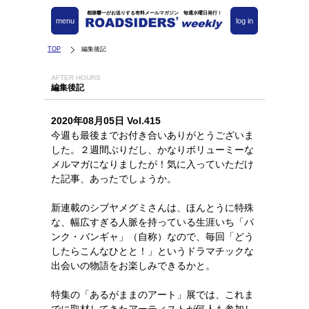
都築響一がお送りする有料メールマガジン 毎週水曜日発行！
menu
log in
TOP
編集後記
AFTER HOURS
編集後記
2020年08月05日 Vol.415
今週も最後までお付き合いありがとうございま
した。２週間ぶりだし、かなりボリューミーな
メルマガになりましたが！気に入っていただけ
た記事、あったでしょうか。
新連載のシブヤメグミさんは、ほんとうに特殊
な、幅広すぎる人脈を持っている生涯いち「パ
ンク・バンギャ」（自称）なので、毎回「どう
したらこんなひとと！」というドラマチックな
出会いの物語をお楽しみできるかと。
特集の「あるがままのアート」展では、これま