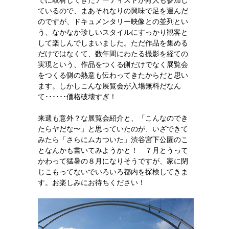
でに取材してきたアーティストが何人も参加し
ているので、まあそれなりの興味で足を運んだ
のですが、ドキュメンタリー映像との並列とい
う、なかなか珍しいスタイルにすっかり観客と
して楽しんでしまいました。ただ作品を集める
だけではなくて、数年間にわたる撮影を経ての
実現という、作品をつくる側だけでなく展覧会
をつくる側の熱意も伝わってきたからだと思い
ます。しかしこんな展覧会が入場無料だなん
て･･････価格破壊すぎ！
来週も意外？な展覧会紹介と、「こんなのでき
たらヤだな〜」と思っていたのが、いざできて
みたら「さらにムカついた」渋谷宮下公園のこ
となんかも書いてみようかと！ ７月とうって
かわって猛暑の８月になりそうですが、家に閉
じこもってないでいろいろ都内を探検してきま
す。お楽しみにお待ちください！