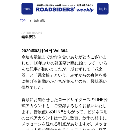
都築響一がお送りする有料メールマガジン 毎週水曜日発行！
menu
log in
TOP
編集後記
AFTER HOURS
編集後記
2020年03月04日 Vol.394
今週も最後までお付き合いありがとうございま
した。10年ぶりの韓国済州島に始まって、いろ
んな記事が揃いましたが、期せずして「花之
器」と「縄文族」という、みずからの身体を美
に捧げる衝動のかたちが並んだのも、興味深い
偶然でした。
冒頭にお知らせしたロードサイダーズのLINE公
式アカウントも、ご登録よろしくお願いいたし
ます。普段使いのLINEとちがって、ビジネス用
の公式アカウントは一度に数百、数千の相手に
メッセージを送れる利点がありますが、メッセ