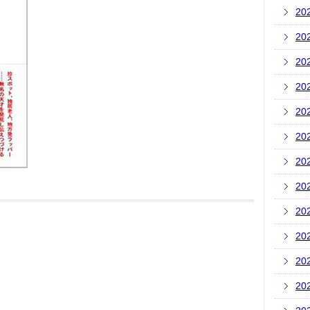
20
20
20
20
20
20
20
20
20
20
20
20