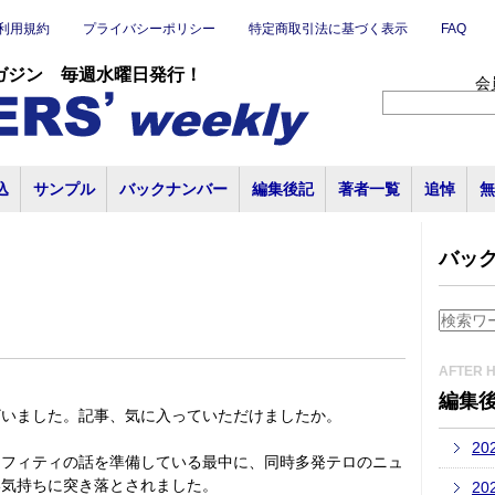
利用規約
プライバシーポリシー
特定商取引法に基づく表示
FAQ
ガジン 毎週水曜日発行！
会
込
サンプル
バックナンバー
編集後記
著者一覧
追悼
無
バッ
AFTER 
編集
ざいました。記事、気に入っていただけましたか。
20
ラフィティの話を準備している最中に、同時多発テロのニュ
い気持ちに突き落とされました。
20