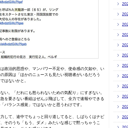
20
20
20
20
20
20
20
には政治的思惑や、マンパワー不足や、使命感の欠如や、い
んの原因は「ほかのニュースも見たい視聴者がいるだろう
20
りではないかと。
20
わない。「だれにも怒られないための気配り」にすぎない。
20
、急を要さない番組はぜんぶ飛ばして、全力で速報やできる
の「バランス感覚」ではないかと思うわけです。
20
入力して、途中でちょっと回り道してると、しばらくはナビ
20
ど、そのうち「もう、ダメ」みたいな感じで黙っちゃうこ
20