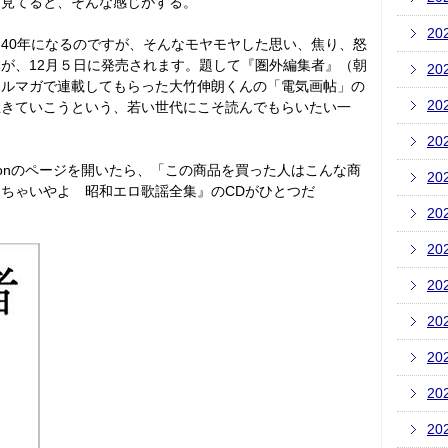
を見てると、そんな感じがする。
20
40年になるのですが、そんなモヤモヤした思い、焦り、怒
が、12月５日に発売されます。題して『圏外編集者』（朝
20
メルマガで連載してもらった大竹伸朗くんの「電気画帖」の
20
生きていこうという、若い世代にこそ読んでもらいたい一
20
zonのページを開いたら、「この商品を買った人はこんな商
20
ちゃいやよ 昭和エロ歌謡全集』のCDがひとつだ
20
20
20
20
20
20
20