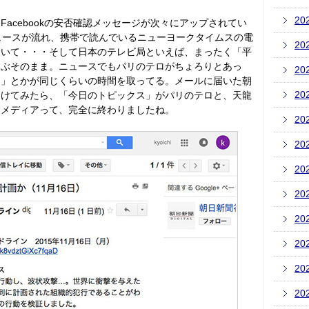
20
acebookの安否確認メッセージが次々にアップされてい
ュースが流れ、携帯で読んでいるニューヨークタイムスの電
20
届いて・・・そして日本のテレビ局といえば、まったく「平
んぶそのまま。ニュースでもパリのテロがちょろりとあっ
20
ー」とかが同じくらいの時間を取ってる。メールに届いた朝
20
開けてみたら、「今日のトピックス」がパリのテロと、天龍
スメディアって、完全に終わりましたね。
20
20
20
20
20
20
20
20