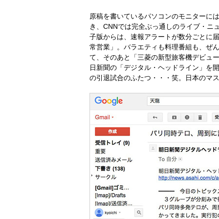
原稿を書いているパソコンのモニターにはF
き、CNNでは完全ぶっ通しのライブ・ニ
子版からは、速報アラートが数分ごとに
常営業」。バラエティも料理番組も、ぜ
て、そのあと「三菱の新型旅客機デビュ
日新聞の「デジタル・ヘッドライン」を
の引退試合のふたつ・・・笑。日本のマ