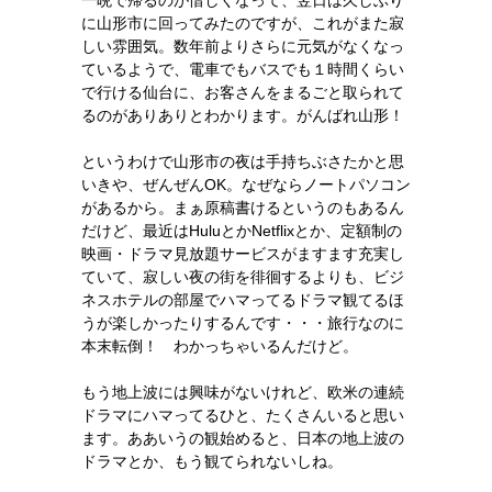
一晩で帰るのが惜しくなって、翌日は久しぶり
に山形市に回ってみたのですが、これがまた寂
しい雰囲気。数年前よりさらに元気がなくなっ
ているようで、電車でもバスでも１時間くらい
で行ける仙台に、お客さんをまるごと取られて
るのがありありとわかります。がんばれ山形！
というわけで山形市の夜は手持ちぶさたかと思
いきや、ぜんぜんOK。なぜならノートパソコン
があるから。まぁ原稿書けるというのもあるん
だけど、最近はHuluとかNetflixとか、定額制の
映画・ドラマ見放題サービスがますます充実し
ていて、寂しい夜の街を徘徊するよりも、ビジ
ネスホテルの部屋でハマってるドラマ観てるほ
うが楽しかったりするんです・・・旅行なのに
本末転倒！ わかっちゃいるんだけど。
もう地上波には興味がないけれど、欧米の連続
ドラマにハマってるひと、たくさんいると思い
ます。ああいうの観始めると、日本の地上波の
ドラマとか、もう観てられないしね。