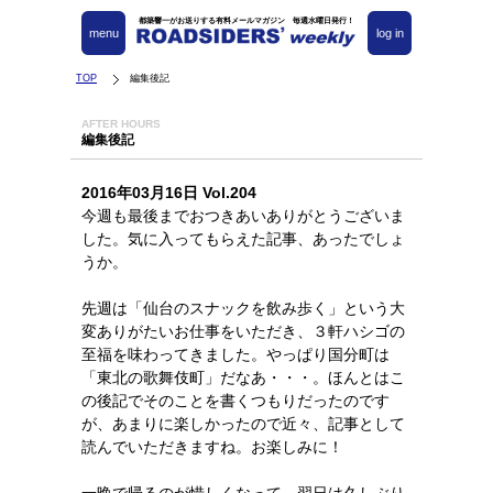
都築響一がお送りする有料メールマガジン 毎週水曜日発行！
menu
log in
TOP
編集後記
AFTER HOURS
編集後記
2016年03月16日 Vol.204
今週も最後までおつきあいありがとうございま
した。気に入ってもらえた記事、あったでしょ
うか。
先週は「仙台のスナックを飲み歩く」という大
変ありがたいお仕事をいただき、３軒ハシゴの
至福を味わってきました。やっぱり国分町は
「東北の歌舞伎町」だなあ・・・。ほんとはこ
の後記でそのことを書くつもりだったのです
が、あまりに楽しかったので近々、記事として
読んでいただきますね。お楽しみに！