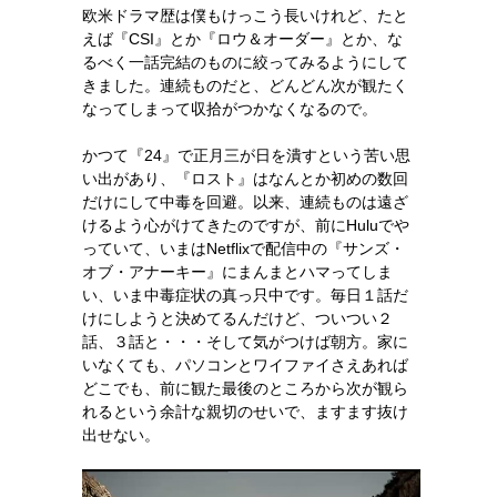
欧米ドラマ歴は僕もけっこう長いけれど、たと
えば『CSI』とか『ロウ＆オーダー』とか、な
るべく一話完結のものに絞ってみるようにして
きました。連続ものだと、どんどん次が観たく
なってしまって収拾がつかなくなるので。
かつて『24』で正月三が日を潰すという苦い思
い出があり、『ロスト』はなんとか初めの数回
だけにして中毒を回避。以来、連続ものは遠ざ
けるよう心がけてきたのですが、前にHuluでや
っていて、いまはNetflixで配信中の『サンズ・
オブ・アナーキー』にまんまとハマってしま
い、いま中毒症状の真っ只中です。毎日１話だ
けにしようと決めてるんだけど、ついつい２
話、３話と・・・そして気がつけば朝方。家に
いなくても、パソコンとワイファイさえあれば
どこでも、前に観た最後のところから次が観ら
れるという余計な親切のせいで、ますます抜け
出せない。