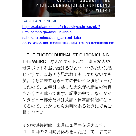
SABUKARU ONLINE
https://sabukaru.online/articles/kyoichi-tsuzuki?
utm_campaign=later-linkinbio-
sabukaru.online&utm_content=later-
38061498&utm_medium=social&utm_source=linkin.bio
「THE PHOTOJOURNALIST CHRONICLING
THE WEIRD」なんてタイトルで、奇人変人や
珍スポットを追い続けるひと･･････みたいな感
じですが、まあそう思われてもしかたないかも
笑。うちに来てもらっての長いインタビューだ
ったので、去年引っ越した大久保の新居の写真
もたくさん載ってます。記事の中で、なぜかイ
ンタビュー部分だけは英語・日本語併記になっ
てるので、よかったらお時間あるときにでもご
覧ください！
その大道芸術館、来月に１周年を迎えます。
４、５日の２日間お休みをいただいて、すでに