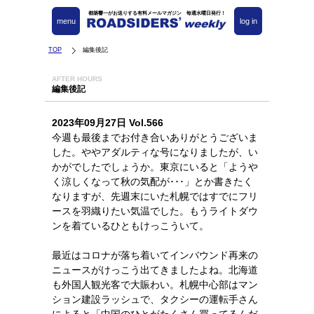
都築響一がお送りする有料メールマガジン 毎週水曜日発行！
menu
log in
TOP
編集後記
AFTER HOURS
編集後記
2023年09月27日 Vol.566
今週も最後までお付き合いありがとうございま
した。ややアダルティな号になりましたが、い
かがでしたでしょうか。東京にいると「ようや
く涼しくなって秋の気配が･･･」とか書きたく
なりますが、先週末にいた札幌ではすでにフリ
ースを羽織りたい気温でした。もうライトダウ
ンを着ているひともけっこういて。
最近はコロナが落ち着いてインバウンド再来の
ニュースがけっこう出てきましたよね。北海道
も外国人観光客で大賑わい。札幌中心部はマン
ション建設ラッシュで、タクシーの運転手さん