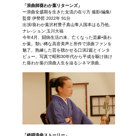
「浪曲師葵わか葉リターンズ」
ー浪曲全盛期を生きた女流の在り方 撮影/編集/
監督:伊勢哲 2022年 91分
出演/葵わか葉沢村豊子真山隼人国本はる乃他。
ナレ-ション:玉川大福
今年4月、闘病生活の末、亡くなった芸豪•葵わ
か葉。類い稀な高音美声と所作で浪曲ファンを
魅了。熟練した芸を聴かせる口演2篇とインタ
ビュー、写真で昭和30年代から平成を駆け抜け
た葵わか葉の浪曲人生を辿るシネマ浪曲。
「絶唱浪曲ストーリー」