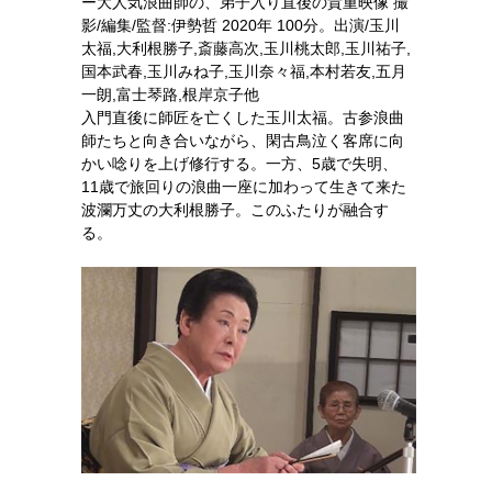
ー大人気浪曲師の、弟子入り直後の貴重映像 撮
影/編集/監督:伊勢哲 2020年 100分。出演/玉川
太福,大利根勝子,斎藤高次,玉川桃太郎,玉川祐子,
国本武春,玉川みね子,玉川奈々福,本村若友,五月
一朗,富士琴路,根岸京子他
入門直後に師匠を亡くした玉川太福。古参浪曲
師たちと向き合いながら、閑古鳥泣く客席に向
かい唸りを上げ修行する。一方、5歳で失明、
11歳で旅回りの浪曲一座に加わって生きて来た
波瀾万丈の大利根勝子。このふたりが融合す
る。