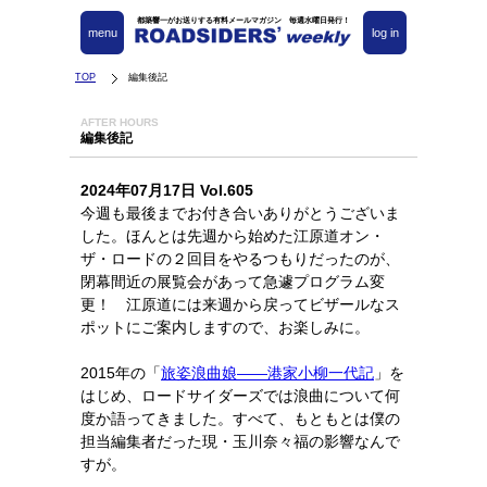
都築響一がお送りする有料メールマガジン 毎週水曜日発行！
menu
log in
TOP
編集後記
AFTER HOURS
編集後記
2024年07月17日 Vol.605
今週も最後までお付き合いありがとうございま
した。ほんとは先週から始めた江原道オン・
ザ・ロードの２回目をやるつもりだったのが、
閉幕間近の展覧会があって急遽プログラム変
更！ 江原道には来週から戻ってビザールなス
ポットにご案内しますので、お楽しみに。
2015年の「
旅姿浪曲娘——港家小柳一代記
」を
はじめ、ロードサイダーズでは浪曲について何
度か語ってきました。すべて、もともとは僕の
担当編集者だった現・玉川奈々福の影響なんで
すが。