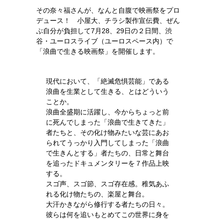
その奈々福さんが、なんと自腹で映画祭をプロ
デュース！ 小屋大、チラシ製作宣伝費、ぜん
ぶ自分が負担して7月28、29日の２日間、渋
谷・ユーロスライブ（ユーロスペース内）で
「浪曲で生きる映画祭」を開催します。
現代において、「絶滅危惧芸能」である
浪曲を生業として生きる、とはどういう
ことか。
浪曲全盛期に活躍し、今からちょっと前
に死んでしまった「浪曲で生きてきた」
者たちと、その化け物みたいな芸にあお
られてうっかり入門してしまった「浪曲
で生きんとする」者たちの、日常と舞台
を追ったドキュメンタリーを７作品上映
する。
スゴ声、スゴ節、スゴ存在感。稚気あふ
れる化け物たちの、楽屋と舞台。
大汗かきながら修行する者たちの日々。
彼らは何を追いもとめてこの世界に身を