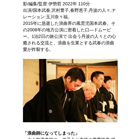
影/編集/監督:伊勢哲 2022年 110分
出演/国本武春,沢村豊子,春野恵子,丹波の人々,ナ
レーション:玉川奈々福。
2015年に急逝した浪曲界の風雲児国本武春。そ
の2008年の地方公演に密着した口—ドムービ
ー。1泊2日の旅公演で 出会う丹波の人々との心
癒される交流と、浪曲を生業とする武春の浪曲
愛が炸裂する。
「浪曲師になってしまった」