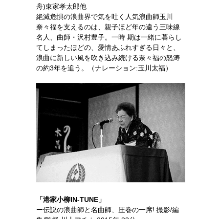
舟)東家孝太郎他
絶滅危惧の浪曲界で気を吐く人気浪曲師玉川
奈々福を支えるのは、親子ほど年の違う三味線
名人、曲師・沢村豊子。一時 期は一緒に暮らし
てしまったほどの、愛情あふれすぎる日々と、
浪曲に新しい風を吹き込み続ける奈々福の怒涛
の約3年を追う。（ナレーション:玉川太福）
「港家小柳IN-TUNE」
ー伝説の浪曲師と名曲師、圧巻の一席! 撮影/編