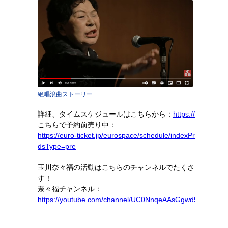
絶唱浪曲ストーリー
詳細、タイムスケジュールはこちらから：
https://eurolive.jp
こちらで予約前売り中：
https://euro-ticket.jp/eurospace/schedule/indexPre.php?
dsType=pre
玉川奈々福の活動はこちらのチャンネルでたくさん観られ
す！
奈々福チャンネル：
https://youtube.com/channel/UC0NnqeAAsGgwd9Qp6lKnI