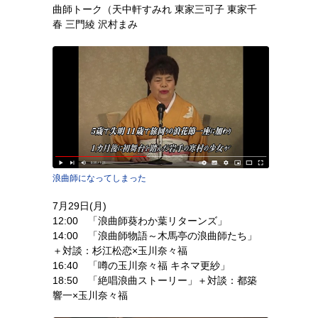
曲師トーク（天中軒すみれ 東家三可子 東家千
春 三門綾 沢村まみ
浪曲師になってしまった
7月29日(月)
12:00 「浪曲師葵わか葉リターンズ」
14:00 「浪曲師物語～木馬亭の浪曲師たち」
＋対談：杉江松恋×玉川奈々福
16:40 「噂の玉川奈々福 キネマ更紗」
18:50 「絶唱浪曲ストーリー」＋対談：都築
響一×玉川奈々福