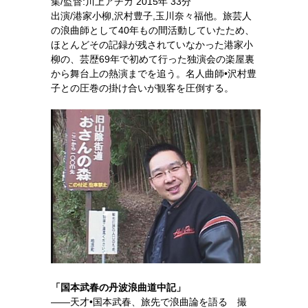
集/監督:川上アチカ 2015年 33分
出演/港家小柳,沢村豊子,玉川奈々福他。旅芸人
の浪曲師として40年もの間活動していたため、
ほとんどその記録が残されていなかった港家小
柳の、芸歴69年で初めて行った独演会の楽屋裏
から舞台上の熱演までを追う。名人曲師•沢村豊
子との圧巻の掛け合いが観客を圧倒する。
「国本武春の丹波浪曲道中記」
——天才•国本武春、旅先で浪曲論を語る 撮