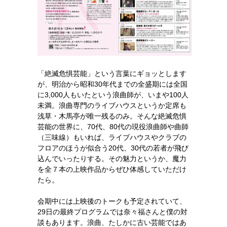
「絶滅危惧芸能」という言葉にギョッとします
が、明治から昭和30年代までの全盛期には全国
に3,000人もいたという浪曲師が、いまや100人
未満。浪曲専門のライブハウスというか定席も
浅草・木馬亭が唯一残るのみ。そんな絶滅危惧
芸能の世界に、70代、80代の現役浪曲師や曲師
（三味線）もいれば、ライブハウスやクラブの
フロアのほうが似合う20代、30代の若者が飛び
込んでいったりする。その魅力というか、魔力
を全７本の上映作品からぜひ体感していただけ
たら。
会期中には上映後のトークも予定されていて、
29日の最終プログラムでは奈々福さんと僕の対
談もあります。浪曲、たしかに古い芸能ではあ