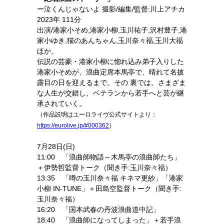
ー泣くんじゃないよ 撮影/編集/監督:川上アチカ
2023年 111分
出演/港家小そめ,港家小柳,玉川祐子,沢村豊子,港
家小ゆき,猫のあんちゃん,玉川奈々福,玉川大福
ほか。
伝説の芸豪・港家小柳に惚れ込み弟子入りした
港家小そめが、浪曲定席本馬亭で、晴れて名披
露目の日を迎えるまで。その 裏では、さまざま
な人生が交錯し、ベテランから若手へと芸が継
承されていく。
（作品説明はユーロライヴ公式サイトより：
https://eurolive.jp/#000362
）
7月28日(日)
11:00 「浪曲師物語～木馬亭の浪曲師たち」
＋伊勢哲監督トーク（聞き手:玉川奈々福）
13:35 「噂の玉川奈々福 キネマ更紗」「港家
小柳 IN-TUNE」＋田島空監督トーク（聞き手:
玉川奈々福）
16:20 「国本武春の丹波浪曲道中記」
18:40 「浪曲師になってしまった」＋若手浪