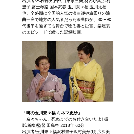
出演者/木村若友,四代目東家三楽,葵わか葉,沢村
豊子,富士琴路,国本武春,玉川奈々福,玉川太福
他。全盛期に全国的人気の浪曲師や旅回りの浪
曲一座で地方の人気者だった浪曲師が、80〜90
代後半を過ぎても舞台で唸る姿と証言、楽屋裏
のエピソードで綴った記録映画。
「噂の玉川奈々福 キネマ更紗」
ー奈々ちゃん、死ぬまでのお付き合いだよ! 撮
影/編集/監督:田島空 2018年 60分
出演者/玉川奈々福沢村豊子沢村美舟(現:広沢美