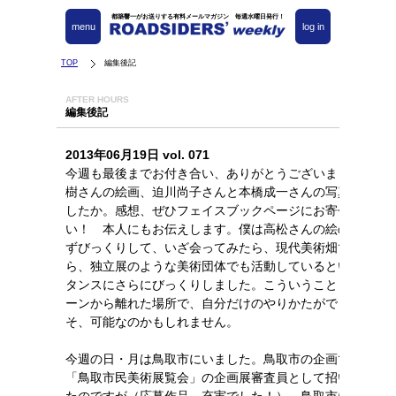
都築響一がお送りする有料メールマガジン 毎週水曜日発行！
menu
log in
TOP
編集後記
AFTER HOURS
編集後記
2013年06月19日 vol. 071
今週も最後までお付き合い、ありがとうございました。高
樹さんの絵画、迫川尚子さんと本橋成一さんの写真、いか
したか。感想、ぜひフェイスブックページにお寄せくださ
い！ 本人にもお伝えします。僕は高松さんの絵の美意識
ずびっくりして、いざ会ってみたら、現代美術畑でありな
ら、独立展のような美術団体でも活動しているという、そ
タンスにさらにびっくりしました。こういうことも、東京
ーンから離れた場所で、自分だけのやりかたができるから
そ、可能なのかもしれません。
今週の日・月は鳥取市にいました。鳥取市の企画で開催さ
「鳥取市民美術展覧会」の企画展審査員として招いていた