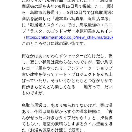
たのですが（応募作品、充実でした！）、鳥取市はシャッ
商店街の話を去年の8月15日号で掲載したし（圏外の街角か
ら：鳥取市若桜通り）、9月12日号では鳥取周辺の昔なが
商店を記録した『池本喜己写真集 近世店屋考』も紹介、
に「独居老人スタイル」では、鳥取最強のエスニック・シ
プ「ラスタ」のゴッドマザー水原和美さんもインタビュー
（
https://chikumashobo.co.jp/new_chikuma/tuzuki/05.html
このところやけに縁の深い街です。
街なかはあいかわらずシャッターだらけだし、夜は真っ暗
し、寂しい状況は変わらないのですが、若い鳥取人たちが
レコード屋をやったり、アンティーク・ショップを開いた
古い建物を使ってアート・プロジェクトを立ち上げようと
ばっていたり。そういうひとたちとつながりができてくる
街歩きもどんどん楽しくなる――地方って、だいたいそう
ものですが。
鳥取市周辺は、あまり知られてないけど、実は温泉がいっ
あり、今回は鳥取駅からすぐの温泉旅館に、「古いけど都
んがぜったい好きなタイプだから！」と、夕食後に連れて
てもらい、浴室の素晴らしすぎるタイル壁画を堪能してき
た（お湯も源泉かけ流しで最高）。