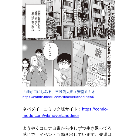
「煙が目にしみる」玉袋筋太郎ｘ安堂ミキオ
https://comic-medu.com/st/neverlanddiner/6
ネバダイ・コミック版サイト：
https://comic-
medu.com/wk/neverlanddiner
ようやくコロナ自粛から少しずつ生き返ってる
感じで、イベントも動き出しています。先週は