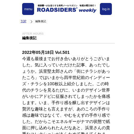
都築響一がお送りする有料メールマガジン 毎週水曜日発行！
menu
log in
TOP
編集後記
AFTER HOURS
編集後記
2022年05月18日 Vol.501
今週も最後までお付き合いありがとうございま
した。気に入っていただけた記事、あったでし
ょうか。浜里堅太郎さんの「街にチラシがあっ
たころ」ではいまから四半世紀前のインディー
ズ・チラシを100枚以上紹介しました。この時
代のチラシを見るたびに、いまのデザイン世界
がいかにアドビに征服されてしまったかを痛感
します。いま、手作り感を醸し出すデザインは
贅沢な趣味とも言えますが、あのころの手作り
感は趣味ではなくて、やむをえずの手作り感で
した。だからこそエネルギーがナマの状態で紙
面に押し込められたんだなあと、浜里さんの貴