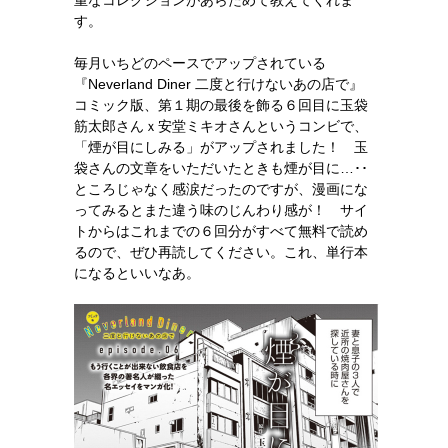
重なコレクションがあらためて教えてくれま
す。
毎月いちどのペースでアップされている
『Neverland Diner 二度と行けないあの店で』
コミック版、第１期の最後を飾る６回目に玉袋
筋太郎さんｘ安堂ミキオさんというコンビで、
「煙が目にしみる」がアップされました！ 玉
袋さんの文章をいただいたときも煙が目に…･･
ところじゃなく感涙だったのですが、漫画にな
ってみるとまた違う味のじんわり感が！ サイ
トからはこれまでの６回分がすべて無料で読め
るので、ぜひ再読してください。これ、単行本
になるといいなあ。