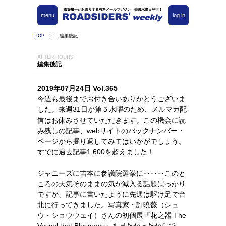
都築響一がお送りする有料メールマガジン 毎週水曜日発行！
menu
log in
TOP
編集後記
AFTER HOURS
編集後記
2019年07月24日 Vol.365
今週も最後までお付き合いありがとうございま
した。来週31日が第５水曜のため、メルマガ配
信はお休みさせていただきます。この機会に読
み残しの記事、webサイトのバックナンバー・
ページから掘り返してみてはいかがでしょう。
すでに過去記事1,600を超えました！
ジャニーズに吉本に参議院選挙に･･････このと
ころの天気そのままの気が滅入る話題ばっかり
ですが、記事に書いたように先週は駆け足で台
北に行ってきました。写真家・許曉薇（シュ
ウ・ショウウェイ）さんの初個展『花之器 The