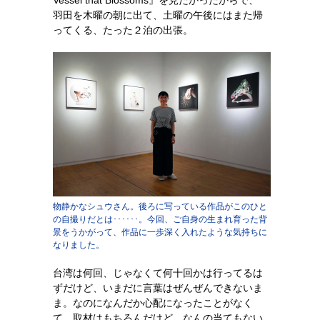
Vessel that Blossoms』を見たかったからで、
羽田を木曜の朝に出て、土曜の午後にはまた帰
ってくる、たった２泊の出張。
物静かなシュウさん。後ろに写っている作品がこのひと
の自撮りだとは･･････。今回、ご自身の生まれ育った背
景をうかがって、作品に一歩深く入れたような気持ちに
なりました。
台湾は何回、じゃなくて何十回かは行ってるは
ずだけど、いまだに言葉はぜんぜんできないま
ま。なのになんだか心配になったことがなく
て、取材はもちろんだけど、なんの当てもない