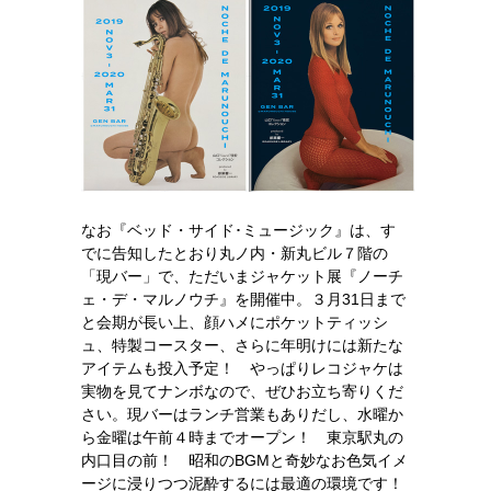
なお『ベッド・サイド･ミュージック』は、す
でに告知したとおり丸ノ内・新丸ビル７階の
「現バー」で、ただいまジャケット展『ノーチ
ェ・デ・マルノウチ』を開催中。３月31日まで
と会期が長い上、顔ハメにポケットティッシ
ュ、特製コースター、さらに年明けには新たな
アイテムも投入予定！ やっぱりレコジャケは
実物を見てナンボなので、ぜひお立ち寄りくだ
さい。現バーはランチ営業もありだし、水曜か
ら金曜は午前４時までオープン！ 東京駅丸の
内口目の前！ 昭和のBGMと奇妙なお色気イメ
ージに浸りつつ泥酔するには最適の環境です！