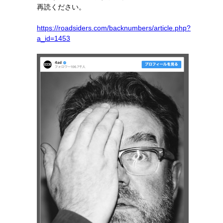
再読ください。
https://roadsiders.com/backnumbers/article.php?
a_id=1453