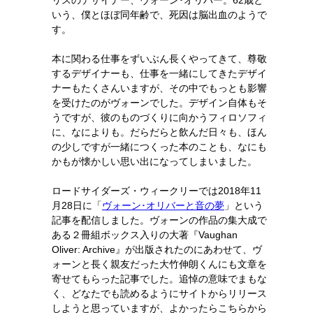
リスのデザイナー、ヴォーン･オリバー。62歳と
いう、僕とほぼ同年齢で、死因は脳出血のようで
す。
本に関わる仕事をずいぶん長くやってきて、尊敬
するデザイナーも、仕事を一緒にしてきたデザイ
ナーもたくさんいますが、その中でもっとも影響
を受けたのがヴォーンでした。デザイン自体もそ
うですが、彼のものづくりに向かうフィロソフィ
に、なによりも。だらだらと飲んだ日々も、ほん
の少しですが一緒につくった本のことも、なにも
かもが懐かしい思い出になってしまいました。
ロードサイダーズ・ウィークリーでは2018年11
月28日に「
ヴォーン･オリバーと音の夢
」という
記事を配信しました。ヴォーンの作品の集大成で
ある２冊組ボックス入りの大著『Vaughan
Oliver: Archive』が出版されたのにあわせて、ヴ
ォーンと長く親友だった大竹伸朗くんにも文章を
寄せてもらった記事でした。追悼の意味でまもな
く、どなたでも読めるようにサイトからリリース
しようと思っていますが、よかったらこちらから