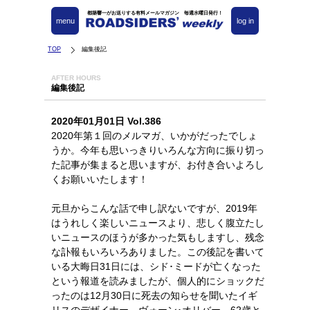
都築響一がお送りする有料メールマガジン 毎週水曜日発行！
menu
log in
TOP
編集後記
AFTER HOURS
編集後記
2020年01月01日 Vol.386
2020年第１回のメルマガ、いかがだったでしょ
うか。今年も思いっきりいろんな方向に振り切っ
た記事が集まると思いますが、お付き合いよろし
くお願いいたします！
元旦からこんな話で申し訳ないですが、2019年
はうれしく楽しいニュースより、悲しく腹立たし
いニュースのほうが多かった気もしますし、残念
な訃報もいろいろありました。この後記を書いて
いる大晦日31日には、シド･ミードが亡くなった
という報道を読みましたが、個人的にショックだ
ったのは12月30日に死去の知らせを聞いたイギ