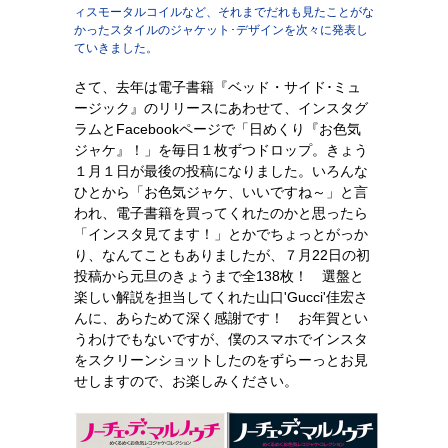
ィスモータルコイルなど、それまでだれも見たことがな
かったスタイルのジャケット･デザインを次々に発表し
ていきました。
さて、去年は電子書籍『ベッド・サイド･ミュ
ージック』のリリースにあわせて、インスタグ
ラムとFacebookページで「日めくり『お色気
ジャケ』！」を毎日１枚ずつドロップ。きょう
１月１日が最後の投稿になりました。いろんな
ひとから「お色気ジャケ、いいですね～」と言
われ、電子書籍を買ってくれたのかと思ったら
「インスタ見てます！」とかでちょっとがっか
り、なんてこともありましたが、７月22日の初
投稿から元旦のきょうまで全138枚！ 選盤と
楽しい解説を担当してくれた山口'Gucci'佳宏さ
んに、あらためて深く感謝です！ お年賀とい
うわけでもないですが、僕のスマホでインスタ
をスクリーンショットしたのをずらーっとお見
せしますので、お楽しみください。