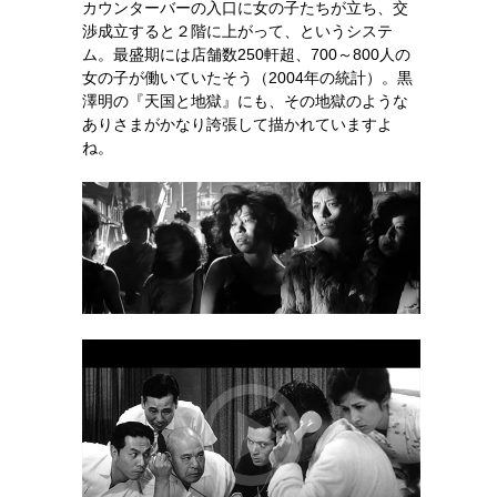
カウンターバーの入口に女の子たちが立ち、交
渉成立すると２階に上がって、というシステ
ム。最盛期には店舗数250軒超、700～800人の
女の子が働いていたそう（2004年の統計）。黒
澤明の『天国と地獄』にも、その地獄のような
ありさまがかなり誇張して描かれていますよ
ね。