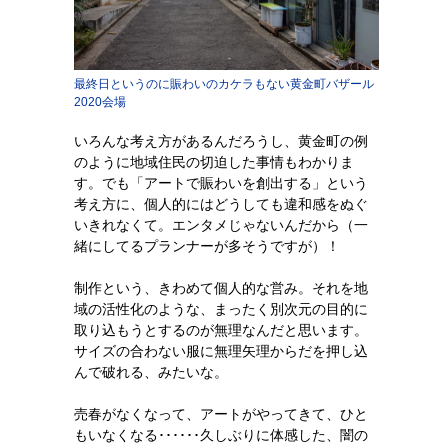
最終日というのに賑わいのカケラもない黄金町バザール
2020会場
いろんな考え方があるんだろうし、黄金町の例
のように地域住民の切迫した事情もわかりま
す。でも「アートで賑わいを創出する」という
考え方に、個人的にはどうしても違和感をぬぐ
いきれなくて。エンタメじゃないんだから（一
緒にしてるプランナーが多そうですが）！
制作という、きわめて個人的な営み。それを地
域の活性化のような、まったく別次元の目的に
取り込もうとするのが無理なんだと思います。
サイズの合わない服に無理矢理からだを押し込
んで破れる、みたいな。
売春がなくなって、アートがやってきて、ひと
もいなくなる･･････久しぶりに体感した、闇の