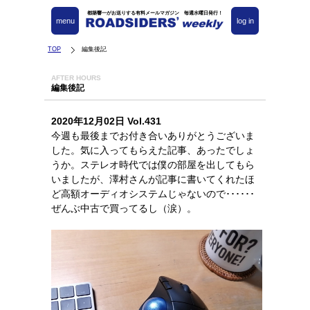
都築響一がお送りする有料メールマガジン 毎週水曜日発行！
menu
log in
TOP
編集後記
AFTER HOURS
編集後記
2020年12月02日 Vol.431
今週も最後までお付き合いありがとうございま
した。気に入ってもらえた記事、あったでしょ
うか。ステレオ時代では僕の部屋を出してもら
いましたが、澤村さんが記事に書いてくれたほ
ど高額オーディオシステムじゃないので･･････
ぜんぶ中古で買ってるし（涙）。