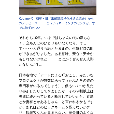
Kogane-X（初黄・日ノ出町環境浄化推進協議会）から
のメッセージ･･････こういうネーミングのセンスが、す
でに恥ずかしい
それから10年。いまではちょんの間の影もな
く、立ちんぼのひとりもいなくなり、そし
て･･････人通りも絶えたままの、生気ゼロの町
ができあがりました。ある意味、安心・安全か
もしれないけれど･･････とにかくぜんぜん人影
がないんだし。
日本各地で「アートによる町おこし」みたいな
プロジェクトが無数にあって（たぶんその道の
専門家がいるんでしょう）、僕もいくつか見た
り参加したりしてきましたが、その９割以上は
失敗に終わっていると断言していいかと。直島
とか妻有とかあるじゃん、と言われるかもです
が、あれほどのビッグネームを揃えないかぎ
り、観光客なんか集まらない。黄金町のような