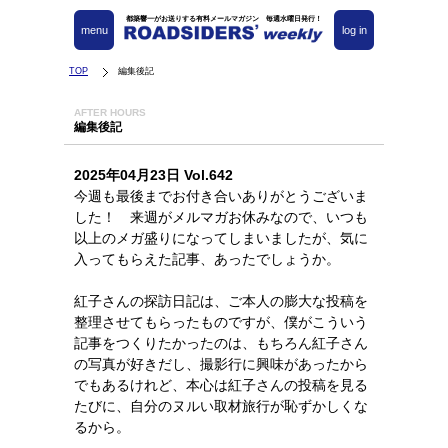
都築響一がお送りする有料メールマガジン 毎週水曜日発行！
menu
log in
TOP
編集後記
AFTER HOURS
編集後記
2025年04月23日 Vol.642
今週も最後までお付き合いありがとうございま
した！ 来週がメルマガお休みなので、いつも
以上のメガ盛りになってしまいましたが、気に
入ってもらえた記事、あったでしょうか。
紅子さんの探訪日記は、ご本人の膨大な投稿を
整理させてもらったものですが、僕がこういう
記事をつくりたかったのは、もちろん紅子さん
の写真が好きだし、撮影行に興味があったから
でもあるけれど、本心は紅子さんの投稿を見る
たびに、自分のヌルい取材旅行が恥ずかしくな
るから。