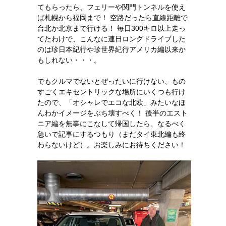
てもらったら、フェリーや関門トンネルを使え
ば札幌から福岡まで！ 空路だったら直線距離で
台北か北京まで行ける！ 毎日300キロ以上走っ
てたわけで、こんなに連日ロングドライブした
のは珍日本紀行や珍世界紀行アメリカ編以来か
もしれない・・・。
でもクルマでないとぜったいに行けない、もの
すごくエキセントリックな場所にいくつも行け
たので、「オシャレでエコな北欧」みたいなほ
んわかイメージをぶち壊すべく！ 後半のエスト
ニア編を無事にこなして帰国したら、なるべく
急いで記事にするつもり（まだタイ東北編も終
わらないけど）。お楽しみにお待ちください！