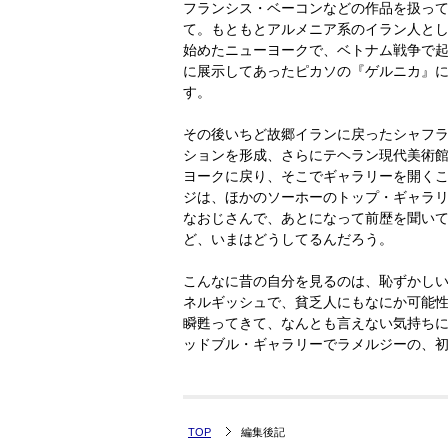
フランシス・ベーコンなどの作品を扱っ
て。もともとアルメニア系のイラン人とし
始めたニューヨークで、ベトナム戦争で起
に展示してあったピカソの『ゲルニカ』
す。
その後いちど故郷イランに戻ったシャフ
ションを形成、さらにテヘラン現代美術
ヨークに戻り、そこでギャラリーを開く
ジは、ほかのソーホーのトップ・ギャラ
なおじさんで、あとになって前歴を聞い
ど、いまはどうしてるんだろう。
こんなに昔の自分を見るのは、恥ずかし
ネルギッシュで、貧乏人にもなにか可能
瞬甦ってきて、なんとも言えない気持ちに
ッドブル・ギャラリーでラメルジーの、
TOP
編集後記