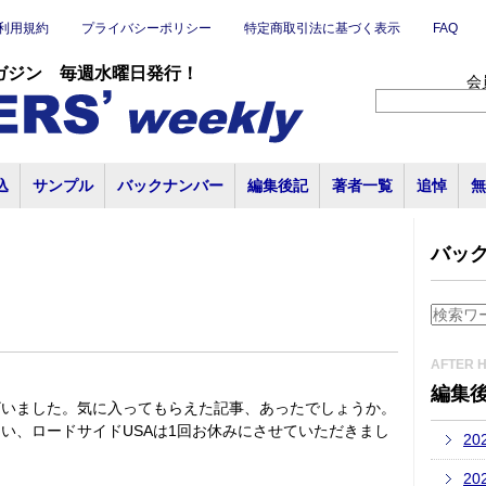
利用規約
プライバシーポリシー
特定商取引法に基づく表示
FAQ
ガジン 毎週水曜日発行！
会
込
サンプル
バックナンバー
編集後記
著者一覧
追悼
無
バッ
AFTER 
編集
ざいました。気に入ってもらえた記事、あったでしょうか。
い、ロードサイドUSAは1回お休みにさせていただきまし
20
20