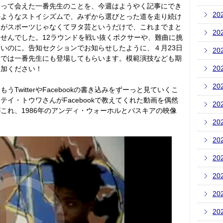
なって会えた一番先生のことを、今週はようやく記事にでき
20
のようなストイシズムで、みずから選びとった道を走り続け
道がスポーツじゃなくてヲタ芸というだけで、これまでまと
20
せんでした。12ラウンドを戦い抜くボクサーや、難曲に挑
いのに。告知セクションでお知らせしたように、４月23日
20
トでは一番先生にも登場してもらいます。模範演技なども期
20
参加ください！
20
witterやFacebookの書き込みをずーっと見ていくこ
イ・トウワさんがFacebookで教えてくれた動画を偶然
20
これ、1986年のアンディ・ウォーホルとバスキアの映像
20
20
20
20
20
20