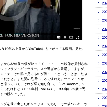
20
20
20
20
20
20
う10年以上前からYouTubeにも上がってる動画。見たこ
20
20
まから32年前の僕が映ってて・・・。この映像が撮影され
・シャフラジ・ギャラリー。３分過ぎから登場してますが、
20
オン・チ。その脇で見てるのが僕・・・ということは、たぶ
かだったかと。まだ髪の毛長いころですねえ。ツェン・クオ
20
撮っていて、それが縁で知り合い、「Art Random」シ
けれど（1990年刊、vol.14）、1990年に39歳で死
20
最初の親友でした。
20
リングを世に出したギャラリストであり、その後バスキアや
20