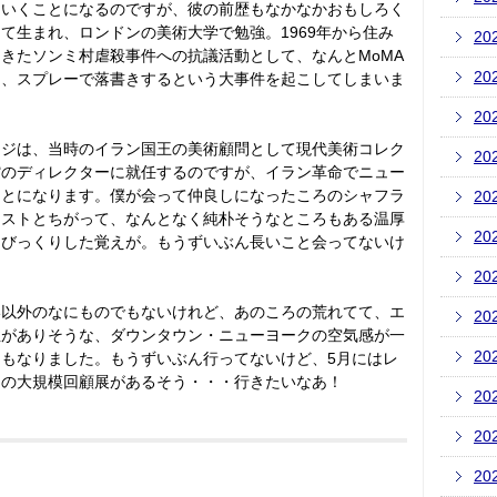
ていくことになるのですが、彼の前歴もなかなかおもしろく
て生まれ、ロンドンの美術大学で勉強。1969年から住み
20
きたソンミ村虐殺事件への抗議活動として、なんとMoMA
20
に、スプレーで落書きするという大事件を起こしてしまいま
20
ラジは、当時のイラン国王の美術顧問として現代美術コレク
20
館のディレクターに就任するのですが、イラン革命でニュー
ことになります。僕が会って仲良しになったころのシャフラ
20
リストとちがって、なんとなく純朴そうなところもある温厚
20
てびっくりした覚えが。もうずいぶん長いこと会ってないけ
20
い以外のなにものでもないけれど、あのころの荒れてて、エ
20
性がありそうな、ダウンタウン・ニューヨークの空気感が一
20
もなりました。もうずいぶん行ってないけど、5月にはレ
初の大規模回顧展があるそう・・・行きたいなあ！
20
20
20