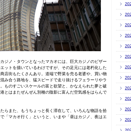
20
20
20
20
20
20
のカジノ・タウンとなったマカオには、巨大カジノのビザー
20
ルエットを描いているわけですが、その足元には老朽化した
る商店街もたくさんあり。道端で野菜を売る老婆や、買い物
20
で混み合う路地を、猛スピードで走り抜けるフェラーリやラ
り。ものすごいスケールの富と欲望と、かなえられた夢と破
20
香港とはまたぜんぜん別種の陰影に富んだ空気感をはらんで
20
20
きたらまた、もうちょっと長く滞在して、いろんな物語を拾
本で「マカオ行く」というと、いまや「昼はカジノ、夜はエ
20
20