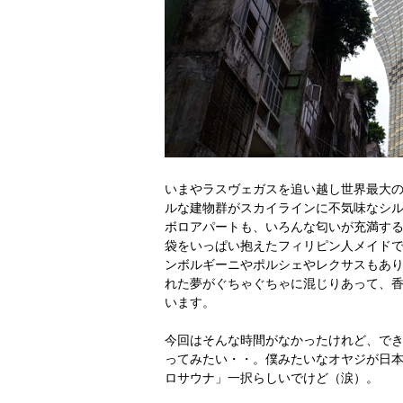
いまやラスヴェガスを追い越し世界最大
ルな建物群がスカイラインに不気味なシ
ボロアパートも、いろんな匂いが充満す
袋をいっぱい抱えたフィリピン人メイド
ンボルギーニやポルシェやレクサスもあ
れた夢がぐちゃぐちゃに混じりあって、
います。
今回はそんな時間がなかったけれど、で
ってみたい・・。僕みたいなオヤジが日
ロサウナ」一択らしいでけど（涙）。