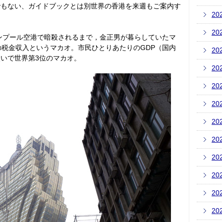
でもない、ガイドブックとは別世界の香港を来週もご案内す
20
20
ルンプール空港で暗殺されるまで，金正男が暮らしていたマ
の税金収入というマカオ。市民ひとりあたりのGDP（国内
20
いで世界第3位のマカオ。
20
20
20
20
20
20
20
20
20