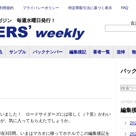
利用規約
プライバシーポリシー
特定商取引法に基づく表示
FAQ
ガジン 毎週水曜日発行！
会
込
サンプル
バックナンバー
編集後記
著者一覧
追悼
無
バッ
AFTER 
編集
ざいました！ ロードサイダーズには珍しく（？笑）かわい
たが、気に入ってもらえたでしょうか。
20
滞在3日間。いまはマカオに移ってホテルでこの編集後記を
20