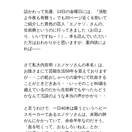
話かわって先週、13日の金曜日には、『演歌
よ今夜も有難う』でも20ページ近くを割いて
ご紹介した異色の芸人「エノケソ」さんの、
生前葬というのに行ってきました（お日よ
り、いいですね～！）。本を読んでいただい
た方はおわかりかと思いますが、案内状によ
れば――
さて私大内良明（エノケソさんの本名）は、
お陰さまにて芸能生活58年を迎えております
が・・この処おしゃべりの途中にて吐血する
ことがときどきあり・・いっそのこと80歳を
越えているのだから生前葬でもやったらどう
かなんて冗談のような本当の声がかかり・・
と言うわけで、一日40本は吸うというヘビー
スモーカーであるエノケソさんは、末期の肺
がんにかかっていて、余命半年なのだそう。
「血を吐くって、おもしろいねえ」とか、