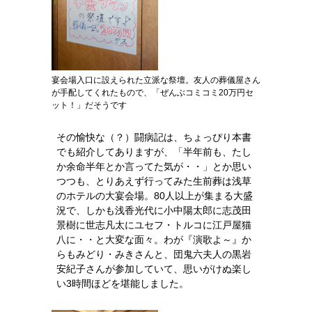
宴会場入口に設えられた立派な祭壇。友人の葬儀屋さん
が手配してくれたもので、「ぜんぶコミコミ20万円セ
ット！」だそうです
その愉快な（？）闘病記は、ちょっぴり本書
でも紹介してありますが、「半年前も、たし
か余命半年とか言ってた気が・・」とか思い
つつも、とりあえず行ってみた生前葬は浅草
のホテルの大宴会場。80人以上が集まる大盛
況で、しかも浅香光代に小中陽太郎に志茂田
景樹に世志凡太にユセフ・トルコに江戸屋猫
八に・・と大変な面々。わが『演歌よ～』か
らもみどり・みきさんと、団鬼六夫人の黒岩
安紀子さんが参加していて、思いがけぬ楽し
い3時間ほどを堪能しました。