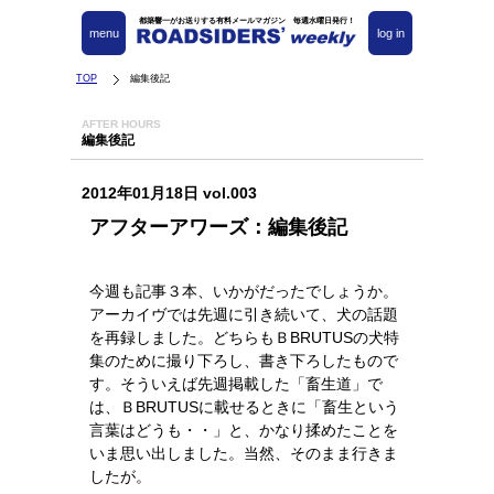
都築響一がお送りする有料メールマガジン 毎週水曜日発行！
menu
log in
TOP
編集後記
AFTER HOURS
編集後記
2012年01月18日 vol.003
アフターアワーズ：編集後記
今週も記事３本、いかがだったでしょうか。
アーカイヴでは先週に引き続いて、犬の話題
を再録しました。どちらもＢBRUTUSの犬特
集のために撮り下ろし、書き下ろしたもので
す。そういえば先週掲載した「畜生道」で
は、ＢBRUTUSに載せるときに「畜生という
言葉はどうも・・」と、かなり揉めたことを
いま思い出しました。当然、そのまま行きま
したが。