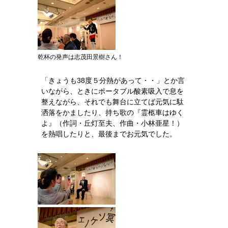
乾杯の発声は志茂田景樹さん！
「きょうも38度５分熱があって・・」とか言
いながら、ときにポータブル酸素吸入で息を
整えながら、それでも舞台に立てば元気に駄
洒落をかましたり、持ち歌の『霊柩車はゆく
よ』（作詞・丘灯至夫、作曲・小林亜星！）
を熱唱したりと、最後までお元気でした。