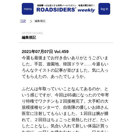
都築響一がお送りする有料メールマガジン 毎週水曜日発行！
menu
log in
TOP
編集後記
AFTER HOURS
編集後記
2021年07月07日 Vol.459
今週も最後までお付き合いありがとうございま
した。手芸、遊園地、韓国ドラマ……今週もい
ろんなテイストの記事が並びました。気に入っ
てもらえたの、あったでしょうか。
ふだんは年取っていいことなんてあるのか、と
いう感じですが、今回は65歳になったので年寄
り特権でワクチンも２回接種完了。大手町の大
規模接種センターで、自衛隊の優しいお姉さん
医官に注射してもらいました。１回目は腕が腫
れて、２回目はちょこっと発熱したけど、たい
したことなし。気合い入れて新しい体温計買っ