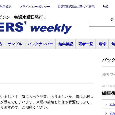
利用規約
プライバシーポリシー
特定商取引法に基づく表示
FAQ
ガジン 毎週水曜日発行！
会
込
サンプル
バックナンバー
編集後記
著者一覧
追悼
無
バッ
AFTER 
編集
ざいました！ 気に入った記事、ありましたか。僕は北村大
腺が緩んでしまいます。来週の後編も映像や音源たっぷり、
20
ありますので、ご期待ください。
20