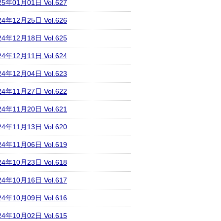
25年01月01日 Vol.627
24年12月25日 Vol.626
24年12月18日 Vol.625
24年12月11日 Vol.624
24年12月04日 Vol.623
24年11月27日 Vol.622
24年11月20日 Vol.621
24年11月13日 Vol.620
24年11月06日 Vol.619
24年10月23日 Vol.618
24年10月16日 Vol.617
24年10月09日 Vol.616
24年10月02日 Vol.615