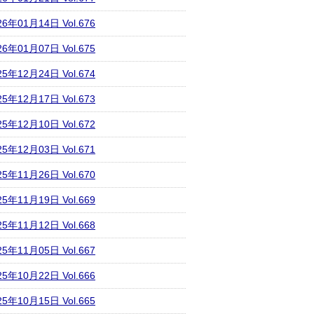
26年01月14日 Vol.676
26年01月07日 Vol.675
25年12月24日 Vol.674
25年12月17日 Vol.673
25年12月10日 Vol.672
25年12月03日 Vol.671
25年11月26日 Vol.670
25年11月19日 Vol.669
25年11月12日 Vol.668
25年11月05日 Vol.667
25年10月22日 Vol.666
25年10月15日 Vol.665