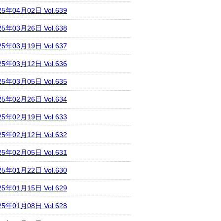
25年04月02日 Vol.639
25年03月26日 Vol.638
25年03月19日 Vol.637
25年03月12日 Vol.636
25年03月05日 Vol.635
25年02月26日 Vol.634
25年02月19日 Vol.633
25年02月12日 Vol.632
25年02月05日 Vol.631
25年01月22日 Vol.630
25年01月15日 Vol.629
25年01月08日 Vol.628