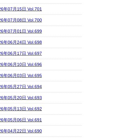
26年07月15日 Vol.701
26年07月08日 Vol.700
26年07月01日 Vol.699
26年06月24日 Vol.698
26年06月17日 Vol.697
26年06月10日 Vol.696
26年06月03日 Vol.695
26年05月27日 Vol.694
26年05月20日 Vol.693
26年05月13日 Vol.692
26年05月06日 Vol.691
26年04月22日 Vol.690