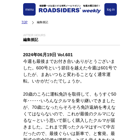
都築響一がお送りする有料メールマガジン 毎週水曜日発行！
menu
log in
TOP
編集後記
AFTER HOURS
編集後記
2024年06月19日 Vol.601
今週も最後までお付き合いありがとうございま
した。600号という節目を越えた今週は601号で
したが、まあいつもと変わることなく通常運
転。いかがだったでしょうか。
20歳のころに運転免許を取得して、もうすぐ50
年･･････いろんなクルマを乗り継いできました
が、70歳になったらそろそろ免許返納を考えな
くてはならないので、これが最後のクルマにな
るな～という思いで新しく購入したクルマが届
きました。これまで買ったクルマはすべて中古
だったので、最後ぐらいは新車で、と奮発。最