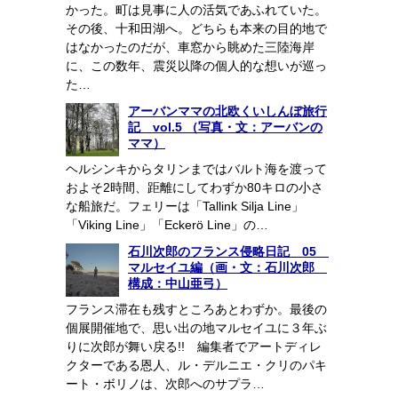
かった。町は見事に人の活気であふれていた。
その後、十和田湖へ。どちらも本来の目的地で
はなかったのだが、車窓から眺めた三陸海岸
に、この数年、震災以降の個人的な想いが巡っ
た…
アーバンママの北欧くいしんぼ旅行
記 vol.5 （写真・文：アーバンの
ママ）
ヘルシンキからタリンまではバルト海を渡って
およそ2時間、距離にしてわずか80キロの小さ
な船旅だ。フェリーは「Tallink Silja Line」
「Viking Line」「Eckerö Line」の…
石川次郎のフランス侵略日記 05
マルセイユ編（画・文：石川次郎
構成：中山亜弓）
フランス滞在も残すところあとわずか。最後の
個展開催地で、思い出の地マルセイユに３年ぶ
りに次郎が舞い戻る!! 編集者でアートディレ
クターである恩人、ル・デルニエ・クリのパキ
ート・ボリノは、次郎へのサプラ…