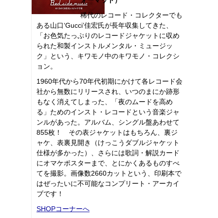
稀代のレコード・コレクターでも
ある山口‘Gucci’佳宏氏が長年収集してきた、
「お色気たっぷりのレコードジャケットに収め
られた和製インストルメンタル・ミュージッ
ク」という、キワモノ中のキワモノ・コレクシ
ョン。
1960年代から70年代初期にかけて各レコード会
社から無数にリリースされ、いつのまにか跡形
もなく消えてしまった、「夜のムードを高め
る」ためのインスト・レコードという音楽ジャ
ンルがあった。アルバム、シングル盤あわせて
855枚！ その表ジャケットはもちろん、裏ジ
ャケ、表裏見開き（けっこうダブルジャケット
仕様が多かった）、さらには歌詞・解説カード
にオマケポスターまで、とにかくあるものすべ
てを撮影。画像数2660カットという、印刷本で
はぜったいに不可能なコンプリート・アーカイ
ブです！
SHOPコーナーへ