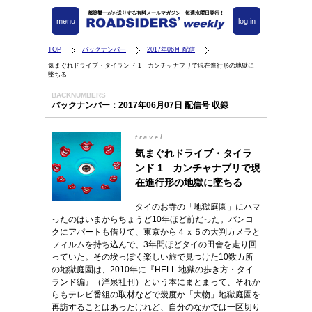
都築響一がお送りする有料メールマガジン 毎週水曜日発行！
menu
log in
TOP
バックナンバー
2017年06月 配信
気まぐれドライブ・タイランド 1 カンチャナブリで現在進行形の地獄に
墜ちる
BACKNUMBERS
バックナンバー：2017年06月07日 配信号 収録
travel
気まぐれドライブ・タイラ
ンド 1 カンチャナブリで現
在進行形の地獄に墜ちる
タイのお寺の「地獄庭園」にハマ
ったのはいまからちょうど10年ほど前だった。バンコ
クにアパートも借りて、東京から４ｘ５の大判カメラと
フィルムを持ち込んで、3年間ほどタイの田舎を走り回
っていた。その埃っぽく楽しい旅で見つけた10数カ所
の地獄庭園は、2010年に『HELL 地獄の歩き方・タイ
ランド編』（洋泉社刊）という本にまとまって、それか
らもテレビ番組の取材などで幾度か「大物」地獄庭園を
再訪することはあったけれど、自分のなかでは一区切り