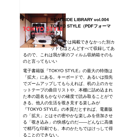
ROADSIDE LIBRARY vol.004
TOKYO STYLE（PDFフォーマ
ット）
書籍版では掲載できなかった別カ
ットもほとんどすべて収録してあ
るので、これは我が家のフィルム収納箱そのも
のと言ってもいい
電子書籍版『TOKYO STYLE』の最大の特徴は
「拡大」にある。キーボードで、あるいは指先
でズームアップしてもらえれば、机の上のカセ
ットテープの曲目リストや、本棚に詰め込まれ
た本の題名もかなりの確度で読み取ることがで
きる。他人の生活を覗き見する楽しみが
『TOKYO STYLE』の本質だとすれば、電書版
の「拡大」とはその密やかな楽しみを倍加させ
る「覗き込み」の快感なのだ――どんなに高価
で精巧な印刷でも、本のかたちではけっして得
ることのできない。