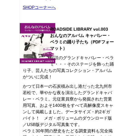
SHOPコーナーへ
ROADSIDE LIBRARY vol.003
おんなのアルバム キャバレー・
ベラミの踊り子たち（PDFフォー
マット）
伝説のグランドキャバレー・ベラ
ミ・・・そのステージを飾った踊
り子、芸人たちの写真コレクション・アルバム
がついに完成！
かつて日本一の石炭積み出し港だった北九州市
若松で、華やかな夜を演出したグランドキャバ
レー・ベラミ。元従業員寮から発掘された営業
用写真、およそ1400枚をすべて高解像度スキャ
ンして掲載しました。データサイズ・約2ギガ
バイト！ メガ・ボリュームのダウンロード版
／USB版デジタル写真集です。
ベラミ30年間の歴史をたどる調査資料も完全掲