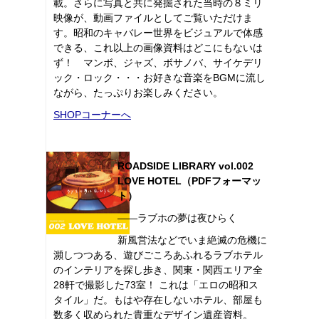
載。さらに写真と共に発掘された当時の８ミリ
映像が、動画ファイルとしてご覧いただけま
す。昭和のキャバレー世界をビジュアルで体感
できる、これ以上の画像資料はどこにもないは
ず！ マンボ、ジャズ、ボサノバ、サイケデリ
ック・ロック・・・お好きな音楽をBGMに流し
ながら、たっぷりお楽しみください。
SHOPコーナーへ
ROADSIDE LIBRARY vol.002
LOVE HOTEL（PDFフォーマッ
ト）
――ラブホの夢は夜ひらく
新風営法などでいま絶滅の危機に
瀕しつつある、遊びごころあふれるラブホテル
のインテリアを探し歩き、関東・関西エリア全
28軒で撮影した73室！ これは「エロの昭和ス
タイル」だ。もはや存在しないホテル、部屋も
数多く収められた貴重なデザイン遺産資料。