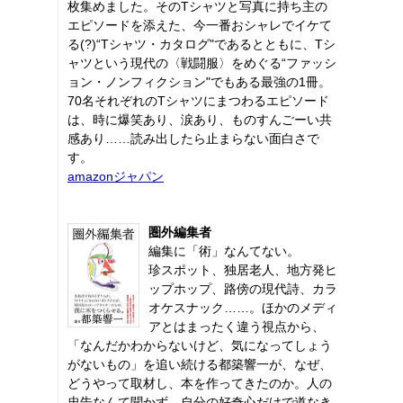
枚集めました。そのTシャツと写真に持ち主の
エピソードを添えた、今一番おシャレでイケて
る(?)“Tシャツ・カタログ"であるとともに、Tシ
ャツという現代の〈戦闘服〉をめぐる“ファッシ
ョン・ノンフィクション"でもある最強の1冊。
70名それぞれのTシャツにまつわるエピソード
は、時に爆笑あり、涙あり、ものすんごーい共
感あり……読み出したら止まらない面白さで
す。
amazonジャパン
圏外編集者
編集に「術」なんてない。
珍スポット、独居老人、地方発ヒ
ップホップ、路傍の現代詩、カラ
オケスナック……。ほかのメディ
アとはまったく違う視点から、
「なんだかわからないけど、気になってしょう
がないもの」を追い続ける都築響一が、なぜ、
どうやって取材し、本を作ってきたのか。人の
忠告なんて聞かず、自分の好奇心だけで道なき