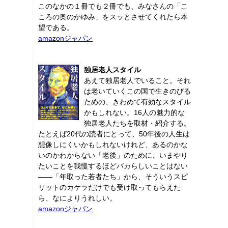
このなかの１冊でも２冊でも、みなさんの「こ
ころの奥のかゆみ」をスッとさせてくれたら本
望である。
amazonジャパン
独居老人スタイル
あえて独居老人でいること。それ
は老いていくこの国で生きのびる
ための、きわめて有効なスタイル
かもしれない。16人の魅力的な
独居老人たちを取材・紹介する。
たとえば20代の読者にとって、50年後の人生は
想像しにくいかもしれないけれど、あるのかな
いのかわからない「老後」のために、いまやり
たいことを我慢するほどバカらしいことはない
――「年取った若者たち」から、そういうスピ
リットのカケラだけでも受け取ってもらえた
ら、なによりうれしい。
amazonジャパン