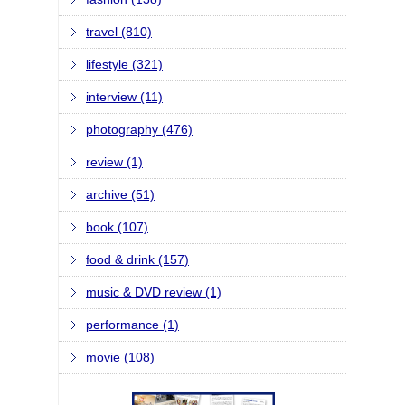
travel (810)
lifestyle (321)
interview (11)
photography (476)
review (1)
archive (51)
book (107)
food & drink (157)
music & DVD review (1)
performance (1)
movie (108)