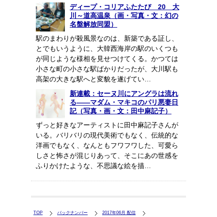
ディープ・コリアふたたび 20 大
川～道高温泉（画・写真・文：幻の
名盤解放同盟）
駅のまわりが殺風景なのは、新築である証し、
とでもいうように、大韓西海岸の駅のいくつも
が同じような様相を見せつけてくる。かつては
小さな町の小さな駅ばかりだったが、大川駅も
高架の大きな駅へと変貌を遂げてい…
新連載：セーヌ川にアングラは流れ
る――マダム・マキコのパリ悪妻日
記（写真・画・文：田中麻記子）
ずっと好きなアーティストに田中麻記子さんが
いる。バリバリの現代美術でもなく、伝統的な
洋画でもなく、なんともフワフワした、可愛ら
しさと怖さが混じりあって、そこにあの世感を
ふりかけたような、不思議な絵を描…
TOP
バックナンバー
2017年06月 配信