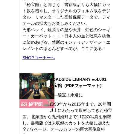
『秘宝館』と同じく、書籍版よりも大幅にカッ
ト数を増やし、オリジナルのフィルム版をデジ
タル・リマスターした高解像度データで、ディ
テールの拡大もお楽しみください。
円形ベッド、鏡張りの壁や天井、虹色のシャギ
ー・カーペット・・・日本人の血と吐息を桃色
に染めあげる、禁断のインテリアデザイン・エ
レメントのほとんどすべてが、ここにある！
SHOPコーナーへ
ROADSIDE LIBRARY vol.001
秘宝館（PDFフォーマット）
――秘宝よ永遠に
1993年から2015年まで、20年間
以上にわたって取材してきた秘宝
館。北海道から九州嬉野まで11館の写真を網羅
し、書籍版では未収録のカットを大幅に加えた
全777ページ、オールカラーの巨大画像資料