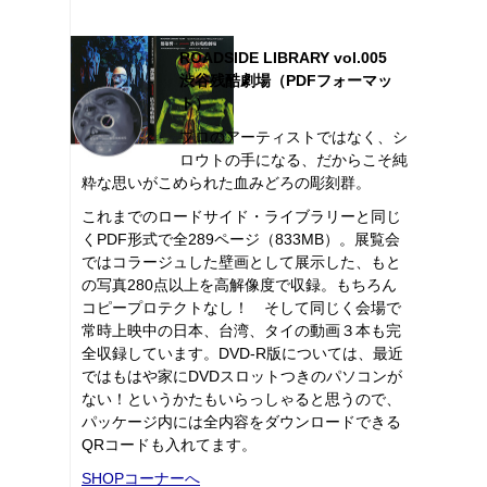
ROADSIDE LIBRARY vol.005
渋谷残酷劇場（PDFフォーマッ
ト）
プロのアーティストではなく、シ
ロウトの手になる、だからこそ純
粋な思いがこめられた血みどろの彫刻群。
これまでのロードサイド・ライブラリーと同じ
くPDF形式で全289ページ（833MB）。展覧会
ではコラージュした壁画として展示した、もと
の写真280点以上を高解像度で収録。もちろん
コピープロテクトなし！ そして同じく会場で
常時上映中の日本、台湾、タイの動画３本も完
全収録しています。DVD-R版については、最近
ではもはや家にDVDスロットつきのパソコンが
ない！というかたもいらっしゃると思うので、
パッケージ内には全内容をダウンロードできる
QRコードも入れてます。
SHOPコーナーへ