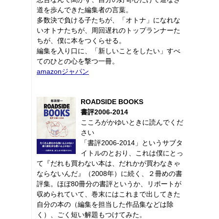
道を歩んできた編集者の言葉。
多数決で負ける子たちが、「オトナ」になれな
いオトナたちが、周回遅れのトップランナーた
ちが、僕に本をつくらせる。
編集を入り口に、「新しいことをしたい」すべ
てのひとの心を撃つ一冊。
amazonジャパン
ROADSIDE BOOKS
書評2006-2014
こころがかゆいときに読んでくだ
さい
「書評2006-2014」というサブタ
イトルのとおり、これは僕にとっ
て『だれも買わない本は、だれかが買わなきゃ
ならないんだ』（2008年）に続く、２冊めの書
評集。ほぼ80冊分の書評というか、リポートが
収められていて、巻末にはこれまで出してきた
自分の本の（編集を担当した作品集などは除
く）、ごく短い解題もつけてみた。