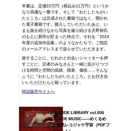
本書は、定価10万円（税込み11万円）というか
なり高価な一冊です。そして『わたしたちがい
たところ』は完成された書籍ではなく、開かれ
た電子書籍です。購入していただいたあと、い
まも旅を続けながら写真を撮り続ける天野裕氏
のもとに新作が貯まった時点で、それを「2024
年度の追加作品集」のようなかたちで、ご指定
のメールアドレスまで送らせていただきます。
旅するごとに、だれかと出会いシャッターを押
すごとに、読者のみなさんと一緒に拡がりつづ
ける時間と空間の痕跡、残香、傷痕……そんな
ふうに『わたしたちがいたところ』とお付き合
いいただけたらと願っています。
特設販売サイトへ
ROADSIDE LIBRARY vol.006
BED SIDE MUSIC――めくるめ
くお色気レコジャケ宇宙（PDFフ
ォーマット）