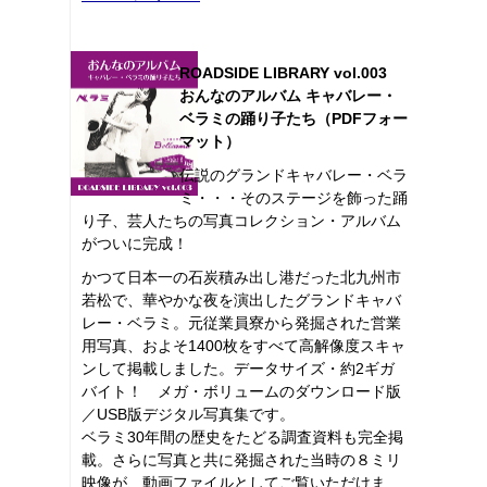
ROADSIDE LIBRARY vol.003
おんなのアルバム キャバレー・
ベラミの踊り子たち（PDFフォー
マット）
伝説のグランドキャバレー・ベラ
ミ・・・そのステージを飾った踊
り子、芸人たちの写真コレクション・アルバム
がついに完成！
かつて日本一の石炭積み出し港だった北九州市
若松で、華やかな夜を演出したグランドキャバ
レー・ベラミ。元従業員寮から発掘された営業
用写真、およそ1400枚をすべて高解像度スキャ
ンして掲載しました。データサイズ・約2ギガ
バイト！ メガ・ボリュームのダウンロード版
／USB版デジタル写真集です。
ベラミ30年間の歴史をたどる調査資料も完全掲
載。さらに写真と共に発掘された当時の８ミリ
映像が、動画ファイルとしてご覧いただけま