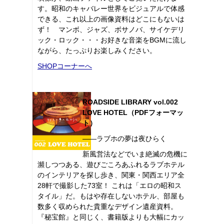
す。昭和のキャバレー世界をビジュアルで体感
できる、これ以上の画像資料はどこにもないは
ず！ マンボ、ジャズ、ボサノバ、サイケデリ
ック・ロック・・・お好きな音楽をBGMに流し
ながら、たっぷりお楽しみください。
SHOPコーナーへ
ROADSIDE LIBRARY vol.002
LOVE HOTEL（PDFフォーマッ
ト）
――ラブホの夢は夜ひらく
新風営法などでいま絶滅の危機に
瀕しつつある、遊びごころあふれるラブホテル
のインテリアを探し歩き、関東・関西エリア全
28軒で撮影した73室！ これは「エロの昭和ス
タイル」だ。もはや存在しないホテル、部屋も
数多く収められた貴重なデザイン遺産資料。
『秘宝館』と同じく、書籍版よりも大幅にカッ