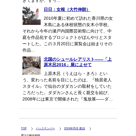
きてますが、ずっ…
日日：女根（大竹伸朗）
2010年夏に初めて訪れた香川県の女
木島にある休校状態の女木小学校。
それから今年の瀬戸内国際芸術祭に向けて、中
庭を作品化するプロジェクトがぼんやりとスタ
ートした。この３月20日に展覧会は始まりその
作品…
北国のシュールレアリスト――「上
原木呂2016」展によせて
上原木呂（うえはら・きろ）とい
う、変わった名前を目にしたのは、『独居老人
スタイル』で仙台のダダカンの取材をしていた
ころだった。ダダカンさんと長く親交を結び、
2008年には東京で開催された『鬼放展――ダ…
TOP
バックナンバー
2019年05月 配信
墨汁の錬金術師