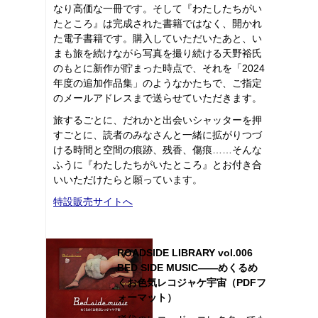
なり高価な一冊です。そして『わたしたちがい
たところ』は完成された書籍ではなく、開かれ
た電子書籍です。購入していただいたあと、い
まも旅を続けながら写真を撮り続ける天野裕氏
のもとに新作が貯まった時点で、それを「2024
年度の追加作品集」のようなかたちで、ご指定
のメールアドレスまで送らせていただきます。
旅するごとに、だれかと出会いシャッターを押
すごとに、読者のみなさんと一緒に拡がりつづ
ける時間と空間の痕跡、残香、傷痕……そんな
ふうに『わたしたちがいたところ』とお付き合
いいただけたらと願っています。
特設販売サイトへ
ROADSIDE LIBRARY vol.006
BED SIDE MUSIC――めくるめ
くお色気レコジャケ宇宙（PDFフ
ォーマット）