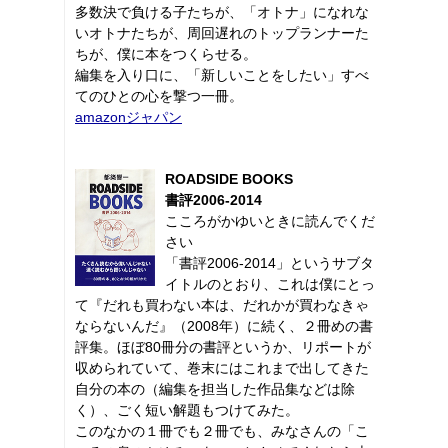
多数決で負ける子たちが、「オトナ」になれな
いオトナたちが、周回遅れのトップランナーた
ちが、僕に本をつくらせる。
編集を入り口に、「新しいことをしたい」すべ
てのひとの心を撃つ一冊。
amazonジャパン
ROADSIDE BOOKS
書評2006-2014
こころがかゆいときに読んでくだ
さい
「書評2006-2014」というサブタ
イトルのとおり、これは僕にとっ
て『だれも買わない本は、だれかが買わなきゃ
ならないんだ』（2008年）に続く、２冊めの書
評集。ほぼ80冊分の書評というか、リポートが
収められていて、巻末にはこれまで出してきた
自分の本の（編集を担当した作品集などは除
く）、ごく短い解題もつけてみた。
このなかの１冊でも２冊でも、みなさんの「こ