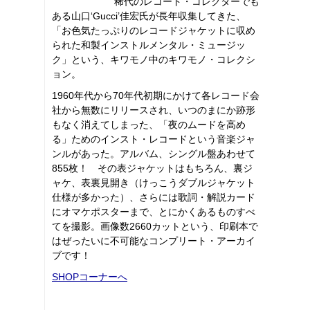
稀代のレコード・コレクターでも
ある山口‘Gucci’佳宏氏が長年収集してきた、
「お色気たっぷりのレコードジャケットに収め
られた和製インストルメンタル・ミュージッ
ク」という、キワモノ中のキワモノ・コレクシ
ョン。
1960年代から70年代初期にかけて各レコード会
社から無数にリリースされ、いつのまにか跡形
もなく消えてしまった、「夜のムードを高め
る」ためのインスト・レコードという音楽ジャ
ンルがあった。アルバム、シングル盤あわせて
855枚！ その表ジャケットはもちろん、裏ジ
ャケ、表裏見開き（けっこうダブルジャケット
仕様が多かった）、さらには歌詞・解説カード
にオマケポスターまで、とにかくあるものすべ
てを撮影。画像数2660カットという、印刷本で
はぜったいに不可能なコンプリート・アーカイ
ブです！
SHOPコーナーへ