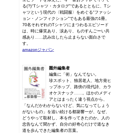
る(?)“Tシャツ・カタログ"であるとともに、Tシ
ャツという現代の〈戦闘服〉をめぐる“ファッシ
ョン・ノンフィクション"でもある最強の1冊。
70名それぞれのTシャツにまつわるエピソード
は、時に爆笑あり、涙あり、ものすんごーい共
感あり……読み出したら止まらない面白さで
す。
amazonジャパン
圏外編集者
編集に「術」なんてない。
珍スポット、独居老人、地方発ヒ
ップホップ、路傍の現代詩、カラ
オケスナック……。ほかのメディ
アとはまったく違う視点から、
「なんだかわからないけど、気になってしょう
がないもの」を追い続ける都築響一が、なぜ、
どうやって取材し、本を作ってきたのか。人の
忠告なんて聞かず、自分の好奇心だけで道なき
道を歩んできた編集者の言葉。