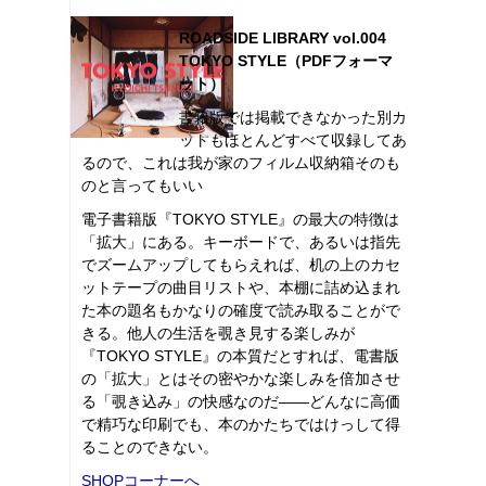
ROADSIDE LIBRARY vol.004
TOKYO STYLE（PDFフォーマ
ット）
書籍版では掲載できなかった別カ
ットもほとんどすべて収録してあ
るので、これは我が家のフィルム収納箱そのも
のと言ってもいい
電子書籍版『TOKYO STYLE』の最大の特徴は
「拡大」にある。キーボードで、あるいは指先
でズームアップしてもらえれば、机の上のカセ
ットテープの曲目リストや、本棚に詰め込まれ
た本の題名もかなりの確度で読み取ることがで
きる。他人の生活を覗き見する楽しみが
『TOKYO STYLE』の本質だとすれば、電書版
の「拡大」とはその密やかな楽しみを倍加させ
る「覗き込み」の快感なのだ――どんなに高価
で精巧な印刷でも、本のかたちではけっして得
ることのできない。
SHOPコーナーへ