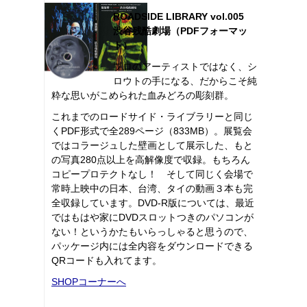
ROADSIDE LIBRARY vol.005
渋谷残酷劇場（PDFフォーマッ
ト）
プロのアーティストではなく、シ
ロウトの手になる、だからこそ純
粋な思いがこめられた血みどろの彫刻群。
これまでのロードサイド・ライブラリーと同じ
くPDF形式で全289ページ（833MB）。展覧会
ではコラージュした壁画として展示した、もと
の写真280点以上を高解像度で収録。もちろん
コピープロテクトなし！ そして同じく会場で
常時上映中の日本、台湾、タイの動画３本も完
全収録しています。DVD-R版については、最近
ではもはや家にDVDスロットつきのパソコンが
ない！というかたもいらっしゃると思うので、
パッケージ内には全内容をダウンロードできる
QRコードも入れてます。
SHOPコーナーへ