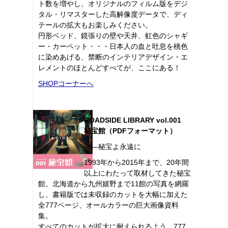
ト数を増やし、オリジナルのフィルム版をデジ
タル・リマスターした高解像度データで、ディ
テールの拡大もお楽しみください。
円形ベッド、鏡張りの壁や天井、虹色のシャギ
ー・カーペット・・・日本人の血と吐息を桃色
に染めあげる、禁断のインテリアデザイン・エ
レメントのほとんどすべてが、ここにある！
SHOPコーナーへ
ROADSIDE LIBRARY vol.001
秘宝館（PDFフォーマット）
――秘宝よ永遠に
1993年から2015年まで、20年間
以上にわたって取材してきた秘宝
館。北海道から九州嬉野まで11館の写真を網羅
し、書籍版では未収録のカットを大幅に加えた
全777ページ、オールカラーの巨大画像資料
集。
すべてのカットが拡大に耐えられるよう、777