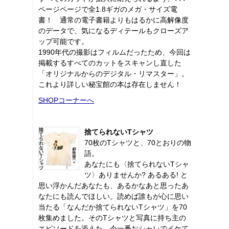
ページページで全1.8ギガのメガ・サイズ電
書！ 通常の電子書籍よりもはるかに高解像度
のデータで、気になるディテールもクローズア
ップ可能です。
1990年代の撮影はフィルムだったため、今回は
掲載するすべてのカットをスキャンし直した
「オリジナルからのデジタル・リマスター」。
これより詳しい秘宝館の本は存在しません！
SHOPコーナーへ
捨てられないTシャツ
70枚のTシャツと、70とおりの物
語。
あなたにも〈捨てられないTシャ
ツ〉ありませんか? あるある! と
思い浮かんだあなたも、あるかなあと思ったあ
なたにも読んでほしい。読めば誰もが心に思い
当たる「なんだか捨てられないTシャツ」を70
枚集めました。そのTシャツと写真に持ち主の
エピソードを添えた、今一番おシャレでイケて