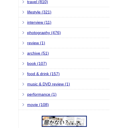
travel (810)
lifestyle (321)
interview (11)
photography (476)
review (1)
archive (51)
book (107)
food & drink (157)
music & DVD review (1)
performance (1)
movie (108)