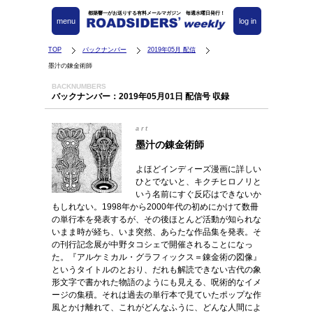
都築響一がお送りする有料メールマガジン 毎週水曜日発行！
menu
log in
TOP
バックナンバー
2019年05月 配信
墨汁の錬金術師
BACKNUMBERS
バックナンバー：2019年05月01日 配信号 収録
art
墨汁の錬金術師
よほどインディーズ漫画に詳しい
ひとでないと、キクチヒロノリと
いう名前にすぐ反応はできないか
もしれない。1998年から2000年代の初めにかけて数冊
の単行本を発表するが、その後ほとんど活動が知られな
いまま時が経ち、いま突然、あらたな作品集を発表。そ
の刊行記念展が中野タコシェで開催されることになっ
た。『アルケミカル・グラフィックス＝錬金術の図像』
というタイトルのとおり、だれも解読できない古代の象
形文字で書かれた物語のようにも見える、呪術的なイメ
ージの集積。それは過去の単行本で見ていたポップな作
風とかけ離れて、これがどんなふうに、どんな人間によ