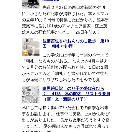
先週２月27日の西日本新聞の夕刊
に、小さな死亡記事が掲載された。本メルマガ
の去年10月２日号で特集したばかりの、熊本県
荒尾市に住む101歳のアマチュア画家・江上茂
雄さんの死亡記事だった。「26日午前9…
波磨茜也香のおんなのこ散歩 第18
回 朝礼と礼拝
この学校には半年に一回のペースで
「朝礼」なるものがある。 なんとか4月を越え
て５月分の時間割表が配られた時、１日の１限
からデカデカと「朝礼」と書かれていて生徒た
ちが途端にザワザワし出したのを今でも覚…
暗黒絵日記 のり子の夢は夜ひら
く 41話 私の闇③ リストラ要員
（画・文：新開のり子）
私にしては長く働いていた会社での衝撃な出来
事をお話します。 仕事中に突然、上司から呼び
出しがありました。 良からぬ事だろうとすぐ察
しました。 隣の席の人がさっき呼ばれて戻って