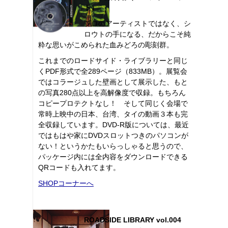
ト）
プロのアーティストではなく、シ
ロウトの手になる、だからこそ純
粋な思いがこめられた血みどろの彫刻群。
これまでのロードサイド・ライブラリーと同じ
くPDF形式で全289ページ（833MB）。展覧会
ではコラージュした壁画として展示した、もと
の写真280点以上を高解像度で収録。もちろん
コピープロテクトなし！ そして同じく会場で
常時上映中の日本、台湾、タイの動画３本も完
全収録しています。DVD-R版については、最近
ではもはや家にDVDスロットつきのパソコンが
ない！というかたもいらっしゃると思うので、
パッケージ内には全内容をダウンロードできる
QRコードも入れてます。
SHOPコーナーへ
ROADSIDE LIBRARY vol.004