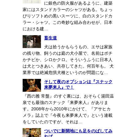
に銀色の防火服があるように、建築
家にはスタンドカラーのシャツがある。ちょっ
ぴりソフトめの黒いスーツに、白のスタンドカ
ラー・シャツ。この奇妙な組み合わせが、日本
における建…
畜生道
犬は拾うかもらうもの、エサは家族
の残り物、飼うのは庭の犬小屋で、名前はポチ
かチビか、シロかクロ。そういうふうに日本人
は犬とつきあい、共存してきた。何百年も。 犬
業界では絶滅危惧犬種というのが問題にな…
そして夜のオプションは『スナック
来夢来人』で！
『西の雅 常盤』のすぐ裏には、おそらく湯田温
泉でも最強のスナック『来夢来人』がありま
す。2008年から2010年にかけて、『アサヒカ
メラ』誌上で『今夜も来夢来人で』という連載
をしていたのですが、それは…
ついでに新開地にも足をのばしてみ
れば