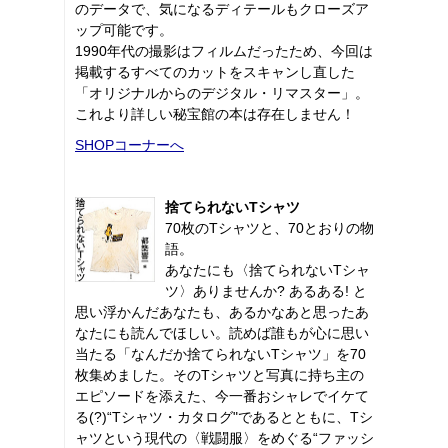
のデータで、気になるディテールもクローズア
ップ可能です。
1990年代の撮影はフィルムだったため、今回は
掲載するすべてのカットをスキャンし直した
「オリジナルからのデジタル・リマスター」。
これより詳しい秘宝館の本は存在しません！
SHOPコーナーへ
捨てられないTシャツ
70枚のTシャツと、70とおりの物
語。
あなたにも〈捨てられないTシャ
ツ〉ありませんか? あるある! と
思い浮かんだあなたも、あるかなあと思ったあ
なたにも読んでほしい。読めば誰もが心に思い
当たる「なんだか捨てられないTシャツ」を70
枚集めました。そのTシャツと写真に持ち主の
エピソードを添えた、今一番おシャレでイケて
る(?)“Tシャツ・カタログ"であるとともに、Tシ
ャツという現代の〈戦闘服〉をめぐる“ファッシ