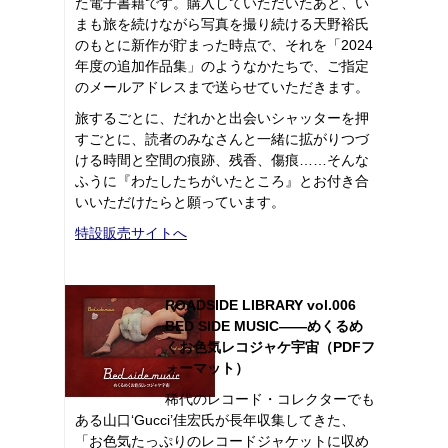
た電子書籍です。購入していただいたあと、い
まも旅を続けながら写真を撮り続ける天野裕氏
のもとに新作が貯まった時点で、それを「2024
年度の追加作品集」のようなかたちで、ご指定
のメールアドレスまで送らせていただきます。
旅するごとに、だれかと出会いシャッターを押
すごとに、読者のみなさんと一緒に拡がりつづ
ける時間と空間の痕跡、残香、傷痕……そんな
ふうに『わたしたちがいたところ』とお付き合
いいただけたらと願っています。
特設販売サイトへ
ROADSIDE LIBRARY vol.006
BED SIDE MUSIC――めくるめ
くお色気レコジャケ宇宙（PDFフ
ォーマット）
稀代のレコード・コレクターでも
ある山口‘Gucci’佳宏氏が長年収集してきた、
「お色気たっぷりのレコードジャケットに収め