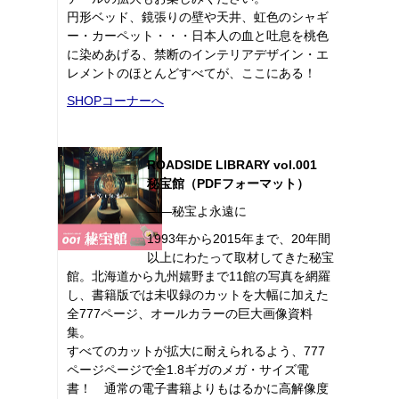
円形ベッド、鏡張りの壁や天井、虹色のシャギ
ー・カーペット・・・日本人の血と吐息を桃色
に染めあげる、禁断のインテリアデザイン・エ
レメントのほとんどすべてが、ここにある！
SHOPコーナーへ
ROADSIDE LIBRARY vol.001
秘宝館（PDFフォーマット）
――秘宝よ永遠に
1993年から2015年まで、20年間
以上にわたって取材してきた秘宝
館。北海道から九州嬉野まで11館の写真を網羅
し、書籍版では未収録のカットを大幅に加えた
全777ページ、オールカラーの巨大画像資料
集。
すべてのカットが拡大に耐えられるよう、777
ページページで全1.8ギガのメガ・サイズ電
書！ 通常の電子書籍よりもはるかに高解像度