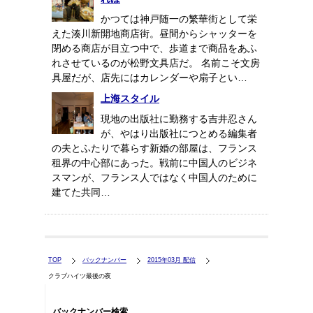
かつては神戸随一の繁華街として栄
えた湊川新開地商店街。昼間からシャッターを
閉める商店が目立つ中で、歩道まで商品をあふ
れさせているのが松野文具店だ。 名前こそ文房
具屋だが、店先にはカレンダーや扇子とい…
上海スタイル
現地の出版社に勤務する吉井忍さん
が、やはり出版社につとめる編集者
の夫とふたりで暮らす新婚の部屋は、フランス
租界の中心部にあった。戦前に中国人のビジネ
スマンが、フランス人ではなく中国人のために
建てた共同…
TOP
バックナンバー
2015年03月 配信
クラブハイツ最後の夜
バックナンバー検索