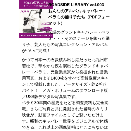
ROADSIDE LIBRARY vol.003
おんなのアルバム キャバレー・
ベラミの踊り子たち（PDFフォー
マット）
伝説のグランドキャバレー・ベラ
ミ・・・そのステージを飾った踊
り子、芸人たちの写真コレクション・アルバム
がついに完成！
かつて日本一の石炭積み出し港だった北九州市
若松で、華やかな夜を演出したグランドキャバ
レー・ベラミ。元従業員寮から発掘された営業
用写真、およそ1400枚をすべて高解像度スキャ
ンして掲載しました。データサイズ・約2ギガ
バイト！ メガ・ボリュームのダウンロード版
／USB版デジタル写真集です。
ベラミ30年間の歴史をたどる調査資料も完全掲
載。さらに写真と共に発掘された当時の８ミリ
映像が、動画ファイルとしてご覧いただけま
す。昭和のキャバレー世界をビジュアルで体感
できる、これ以上の画像資料はどこにもないは