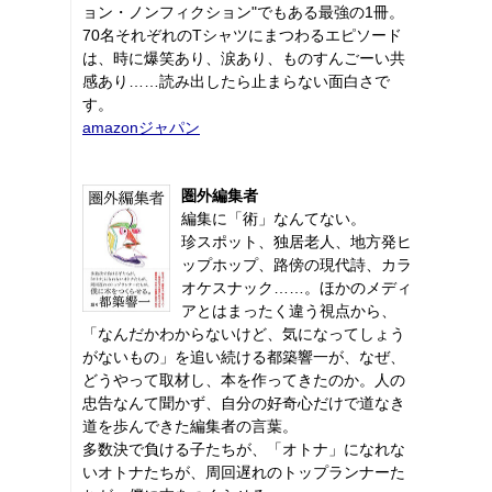
ョン・ノンフィクション"でもある最強の1冊。
70名それぞれのTシャツにまつわるエピソード
は、時に爆笑あり、涙あり、ものすんごーい共
感あり……読み出したら止まらない面白さで
す。
amazonジャパン
圏外編集者
編集に「術」なんてない。
珍スポット、独居老人、地方発ヒ
ップホップ、路傍の現代詩、カラ
オケスナック……。ほかのメディ
アとはまったく違う視点から、
「なんだかわからないけど、気になってしょう
がないもの」を追い続ける都築響一が、なぜ、
どうやって取材し、本を作ってきたのか。人の
忠告なんて聞かず、自分の好奇心だけで道なき
道を歩んできた編集者の言葉。
多数決で負ける子たちが、「オトナ」になれな
いオトナたちが、周回遅れのトップランナーた