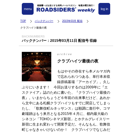
都築響一がお送りする有料メールマガジン 毎週水曜日発行！
menu
log in
TOP
バックナンバー
2015年03月 配信
クラブハイツ最後の夜
BACKNUMBERS
バックナンバー：2015年03月11日 配信号 収録
archive
クラブハイツ最後の夜
もはやその存在すら本メルマガ内
で忘れられつつある、単行本未収
録原稿墓場「アーカイブ」。久し
ぶりにいきます！ 今回お送りするのは2009年に『エ
スクァイア』誌のために書いた、『クラブハイツ最後の
夜』。いまからちょうど６年前の出来事だけど、あれか
ら文中にある札幌クラブハイツもすでに閉店してしまっ
たし、「歌舞伎町ルネッサンス」は順調に進行中。コマ
劇場跡はもう来月となる2015年４月に、都内最大級の
シネコン「TOHOシネマズ新宿」とホテルグレイスリー
新宿に生まれ変わって開業予定だ。そんなもん、歌舞伎
町じゃなきゃいけないのか！ クラブハイツでなじみだ