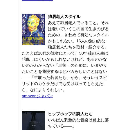
独居老人スタイル
あえて独居老人でいること。それ
は老いていくこの国で生きのびる
ための、きわめて有効なスタイル
かもしれない。16人の魅力的な
独居老人たちを取材・紹介する。
たとえば20代の読者にとって、50年後の人生は
想像しにくいかもしれないけれど、あるのかな
いのかわからない「老後」のために、いまやり
たいことを我慢するほどバカらしいことはない
――「年取った若者たち」から、そういうスピ
リットのカケラだけでも受け取ってもらえた
ら、なによりうれしい。
amazonジャパン
ヒップホップの詩人たち
いちばん刺激的な音楽は路上に落
ちている――。