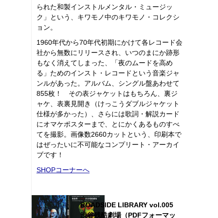
られた和製インストルメンタル・ミュージッ
ク」という、キワモノ中のキワモノ・コレクシ
ョン。
1960年代から70年代初期にかけて各レコード会
社から無数にリリースされ、いつのまにか跡形
もなく消えてしまった、「夜のムードを高め
る」ためのインスト・レコードという音楽ジャ
ンルがあった。アルバム、シングル盤あわせて
855枚！ その表ジャケットはもちろん、裏ジ
ャケ、表裏見開き（けっこうダブルジャケット
仕様が多かった）、さらには歌詞・解説カード
にオマケポスターまで、とにかくあるものすべ
てを撮影。画像数2660カットという、印刷本で
はぜったいに不可能なコンプリート・アーカイ
ブです！
SHOPコーナーへ
ROADSIDE LIBRARY vol.005
渋谷残酷劇場（PDFフォーマッ