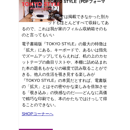
TOKYO STYLE（PDFフォーマ
ット）
書籍版では掲載できなかった別カ
ットもほとんどすべて収録してあ
るので、これは我が家のフィルム収納箱そのも
のと言ってもいい
電子書籍版『TOKYO STYLE』の最大の特徴は
「拡大」にある。キーボードで、あるいは指先
でズームアップしてもらえれば、机の上のカセ
ットテープの曲目リストや、本棚に詰め込まれ
た本の題名もかなりの確度で読み取ることがで
きる。他人の生活を覗き見する楽しみが
『TOKYO STYLE』の本質だとすれば、電書版
の「拡大」とはその密やかな楽しみを倍加させ
る「覗き込み」の快感なのだ――どんなに高価
で精巧な印刷でも、本のかたちではけっして得
ることのできない。
SHOPコーナーへ