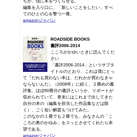
ちが、僕に本をつくらせる。
編集を入り口に、「新しいことをしたい」すべ
てのひとの心を撃つ一冊。
amazonジャパン
ROADSIDE BOOKS
書評2006-2014
こころがかゆいときに読んでくだ
さい
「書評2006-2014」というサブタ
イトルのとおり、これは僕にとっ
て『だれも買わない本は、だれかが買わなきゃ
ならないんだ』（2008年）に続く、２冊めの書
評集。ほぼ80冊分の書評というか、リポートが
収められていて、巻末にはこれまで出してきた
自分の本の（編集を担当した作品集などは除
く）、ごく短い解題もつけてみた。
このなかの１冊でも２冊でも、みなさんの「こ
ころの奥のかゆみ」をスッとさせてくれたら本
望である。
amazonジャパン