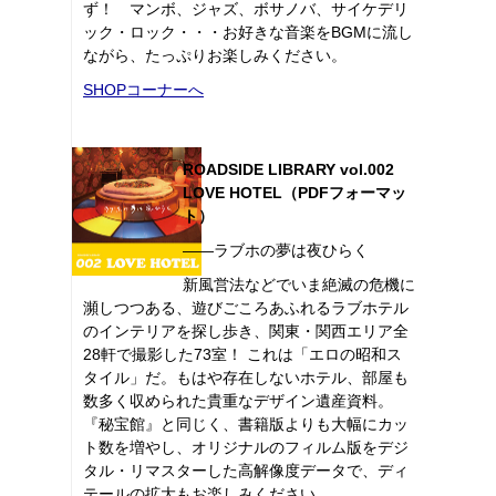
ず！ マンボ、ジャズ、ボサノバ、サイケデリ
ック・ロック・・・お好きな音楽をBGMに流し
ながら、たっぷりお楽しみください。
SHOPコーナーへ
ROADSIDE LIBRARY vol.002
LOVE HOTEL（PDFフォーマッ
ト）
――ラブホの夢は夜ひらく
新風営法などでいま絶滅の危機に
瀕しつつある、遊びごころあふれるラブホテル
のインテリアを探し歩き、関東・関西エリア全
28軒で撮影した73室！ これは「エロの昭和ス
タイル」だ。もはや存在しないホテル、部屋も
数多く収められた貴重なデザイン遺産資料。
『秘宝館』と同じく、書籍版よりも大幅にカッ
ト数を増やし、オリジナルのフィルム版をデジ
タル・リマスターした高解像度データで、ディ
テールの拡大もお楽しみください。