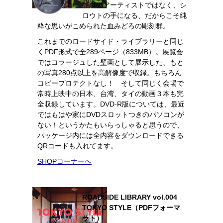
プロのアーティストではなく、シ
ロウトの手になる、だからこそ純
粋な思いがこめられた血みどろの彫刻群。
これまでのロードサイド・ライブラリーと同じ
くPDF形式で全289ページ（833MB）。展覧会
ではコラージュした壁画として展示した、もと
の写真280点以上を高解像度で収録。もちろん
コピープロテクトなし！ そして同じく会場で
常時上映中の日本、台湾、タイの動画３本も完
全収録しています。DVD-R版については、最近
ではもはや家にDVDスロットつきのパソコンが
ない！というかたもいらっしゃると思うので、
パッケージ内には全内容をダウンロードできる
QRコードも入れてます。
SHOPコーナーへ
ROADSIDE LIBRARY vol.004
TOKYO STYLE（PDFフォーマ
ット）