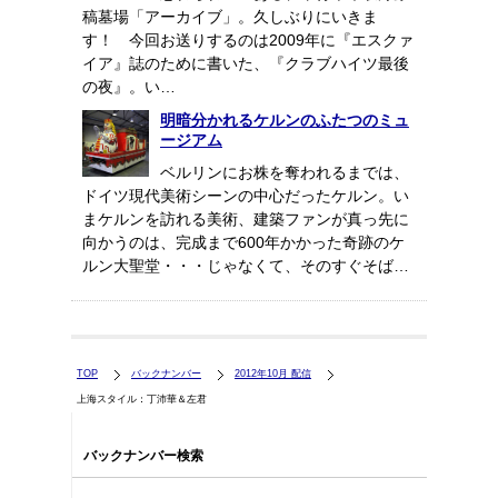
稿墓場「アーカイブ」。久しぶりにいきま
す！ 今回お送りするのは2009年に『エスクァ
イア』誌のために書いた、『クラブハイツ最後
の夜』。い…
明暗分かれるケルンのふたつのミュ
ージアム
ベルリンにお株を奪われるまでは、
ドイツ現代美術シーンの中心だったケルン。い
まケルンを訪れる美術、建築ファンが真っ先に
向かうのは、完成まで600年かかった奇跡のケ
ルン大聖堂・・・じゃなくて、そのすぐそば…
TOP
バックナンバー
2012年10月 配信
上海スタイル：丁沛華＆左君
バックナンバー検索