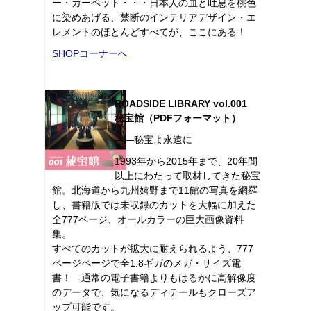
ー・カーペット・・・日本人の血と吐息を桃色
に染めあげる、禁断のインテリアデザイン・エ
レメントのほとんどすべてが、ここにある！
SHOPコーナーへ
ROADSIDE LIBRARY vol.001
秘宝館（PDFフォーマット）
――秘宝よ永遠に
1993年から2015年まで、20年間
以上にわたって取材してきた秘宝
館。北海道から九州嬉野まで11館の写真を網羅
し、書籍版では未収録のカットを大幅に加えた
全777ページ、オールカラーの巨大画像資料
集。
すべてのカットが拡大に耐えられるよう、777
ページページで全1.8ギガのメガ・サイズ電
書！ 通常の電子書籍よりもはるかに高解像度
のデータで、気になるディテールもクローズア
ップ可能です。