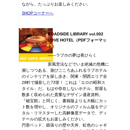
ながら、たっぷりお楽しみください。
SHOPコーナーへ
ROADSIDE LIBRARY vol.002
LOVE HOTEL（PDFフォーマッ
ト）
――ラブホの夢は夜ひらく
新風営法などでいま絶滅の危機に
瀕しつつある、遊びごころあふれるラブホテル
のインテリアを探し歩き、関東・関西エリア全
28軒で撮影した73室！ これは「エロの昭和ス
タイル」だ。もはや存在しないホテル、部屋も
数多く収められた貴重なデザイン遺産資料。
『秘宝館』と同じく、書籍版よりも大幅にカッ
ト数を増やし、オリジナルのフィルム版をデジ
タル・リマスターした高解像度データで、ディ
テールの拡大もお楽しみください。
円形ベッド、鏡張りの壁や天井、虹色のシャギ