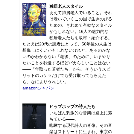
独居老人スタイル
あえて独居老人でいること。それ
は老いていくこの国で生きのびる
ための、きわめて有効なスタイル
かもしれない。16人の魅力的な
独居老人たちを取材・紹介する。
たとえば20代の読者にとって、50年後の人生は
想像しにくいかもしれないけれど、あるのかな
いのかわからない「老後」のために、いまやり
たいことを我慢するほどバカらしいことはない
――「年取った若者たち」から、そういうスピ
リットのカケラだけでも受け取ってもらえた
ら、なによりうれしい。
amazonジャパン
ヒップホップの詩人たち
いちばん刺激的な音楽は路上に落
ちている――。
咆哮する現代詩人の肖像。その音
楽はストリートに生まれ、東京の