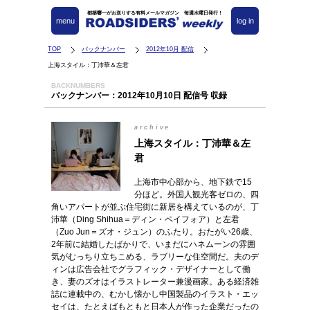
都築響一がお送りする有料メールマガジン 毎週水曜日発行！
menu
log in
TOP
バックナンバー
2012年10月 配信
上海スタイル：丁沛華＆左君
BACKNUMBERS
バックナンバー：2012年10月10日 配信号 収録
archive
上海スタイル：丁沛華＆左
君
上海市中心部から、地下鉄で15
分ほど。外国人観光客ゼロの、四
角いアパートが並ぶ住宅街に新居を構えているのが、丁
沛華（Ding Shihua＝ディン・ペイフォア）と左君
（Zuo Jun＝ズオ・ジュン）のふたり。おたがい26歳、
2年前に結婚したばかりで、いまだにハネムーンの雰囲
気がむっちり立ちこめる、ラブリーな住空間だ。夫のデ
ィンは広告会社でグラフィック・デザイナーとして働
き、妻のズオはイラストレーター兼漫画家。ある経済雑
誌に連載中の、むかし懐かし中国製品のイラスト・エッ
セイは、たとえばもともと日本人が作った企業だったの