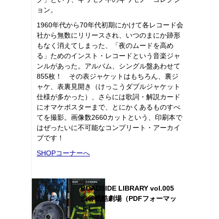
ョン。
1960年代から70年代初期にかけて各レコード会
社から無数にリリースされ、いつのまにか跡形
もなく消えてしまった、「夜のムードを高め
る」ためのインスト・レコードという音楽ジャ
ンルがあった。アルバム、シングル盤あわせて
855枚！ その表ジャケットはもちろん、裏ジ
ャケ、表裏見開き（けっこうダブルジャケット
仕様が多かった）、さらには歌詞・解説カード
にオマケポスターまで、とにかくあるものすべ
てを撮影。画像数2660カットという、印刷本で
はぜったいに不可能なコンプリート・アーカイ
ブです！
SHOPコーナーへ
ROADSIDE LIBRARY vol.005
渋谷残酷劇場（PDFフォーマッ
ト）