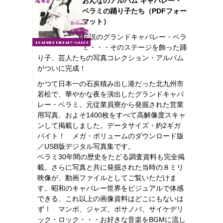
おんなのアルバム キャバレー・
ベラミの踊り子たち（PDFフォー
マット）
伝説のグランドキャバレー・ベラ
ミ・・・そのステージを飾った踊
り子、芸人たちの写真コレクション・アルバム
がついに完成！
かつて日本一の石炭積み出し港だった北九州市
若松で、華やかな夜を演出したグランドキャバ
レー・ベラミ。元従業員寮から発掘された営業
用写真、およそ1400枚をすべて高解像度スキャ
ンして掲載しました。データサイズ・約2ギガ
バイト！ メガ・ボリュームのダウンロード版
／USB版デジタル写真集です。
ベラミ30年間の歴史をたどる調査資料も完全掲
載。さらに写真と共に発掘された当時の８ミリ
映像が、動画ファイルとしてご覧いただけま
す。昭和のキャバレー世界をビジュアルで体感
できる、これ以上の画像資料はどこにもないは
ず！ マンボ、ジャズ、ボサノバ、サイケデリ
ック・ロック・・・お好きな音楽をBGMに流し