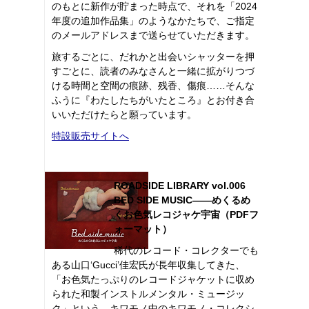
のもとに新作が貯まった時点で、それを「2024
年度の追加作品集」のようなかたちで、ご指定
のメールアドレスまで送らせていただきます。
旅するごとに、だれかと出会いシャッターを押
すごとに、読者のみなさんと一緒に拡がりつづ
ける時間と空間の痕跡、残香、傷痕……そんな
ふうに『わたしたちがいたところ』とお付き合
いいただけたらと願っています。
特設販売サイトへ
ROADSIDE LIBRARY vol.006
BED SIDE MUSIC――めくるめ
くお色気レコジャケ宇宙（PDFフ
ォーマット）
稀代のレコード・コレクターでも
ある山口‘Gucci’佳宏氏が長年収集してきた、
「お色気たっぷりのレコードジャケットに収め
られた和製インストルメンタル・ミュージッ
ク」という、キワモノ中のキワモノ・コレクシ