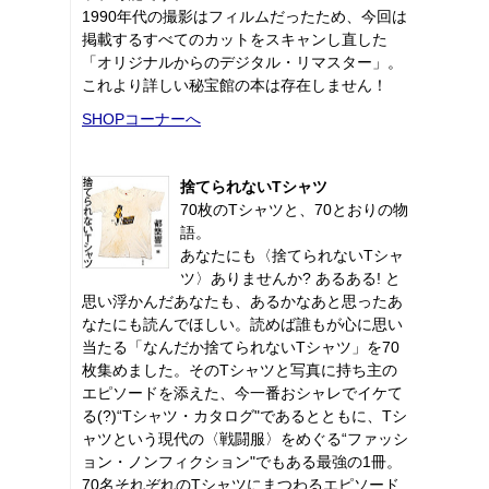
1990年代の撮影はフィルムだったため、今回は
掲載するすべてのカットをスキャンし直した
「オリジナルからのデジタル・リマスター」。
これより詳しい秘宝館の本は存在しません！
SHOPコーナーへ
捨てられないTシャツ
70枚のTシャツと、70とおりの物
語。
あなたにも〈捨てられないTシャ
ツ〉ありませんか? あるある! と
思い浮かんだあなたも、あるかなあと思ったあ
なたにも読んでほしい。読めば誰もが心に思い
当たる「なんだか捨てられないTシャツ」を70
枚集めました。そのTシャツと写真に持ち主の
エピソードを添えた、今一番おシャレでイケて
る(?)“Tシャツ・カタログ"であるとともに、Tシ
ャツという現代の〈戦闘服〉をめぐる“ファッシ
ョン・ノンフィクション"でもある最強の1冊。
70名それぞれのTシャツにまつわるエピソード