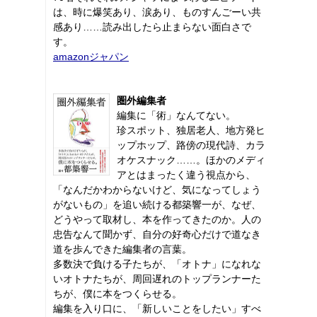
は、時に爆笑あり、涙あり、ものすんごーい共
感あり……読み出したら止まらない面白さで
す。
amazonジャパン
圏外編集者
編集に「術」なんてない。
珍スポット、独居老人、地方発ヒ
ップホップ、路傍の現代詩、カラ
オケスナック……。ほかのメディ
アとはまったく違う視点から、
「なんだかわからないけど、気になってしょう
がないもの」を追い続ける都築響一が、なぜ、
どうやって取材し、本を作ってきたのか。人の
忠告なんて聞かず、自分の好奇心だけで道なき
道を歩んできた編集者の言葉。
多数決で負ける子たちが、「オトナ」になれな
いオトナたちが、周回遅れのトップランナーた
ちが、僕に本をつくらせる。
編集を入り口に、「新しいことをしたい」すべ