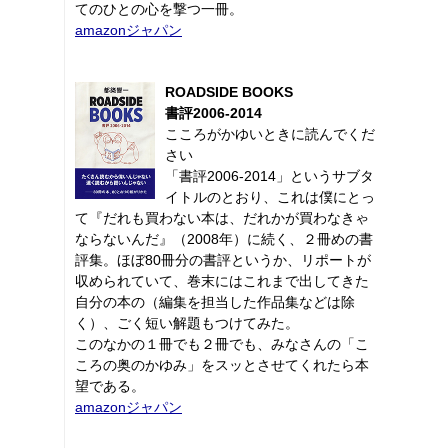
てのひとの心を撃つ一冊。
amazonジャパン
ROADSIDE BOOKS
書評2006-2014
こころがかゆいときに読んでくだ
さい
「書評2006-2014」というサブタ
イトルのとおり、これは僕にとっ
て『だれも買わない本は、だれかが買わなきゃ
ならないんだ』（2008年）に続く、２冊めの書
評集。ほぼ80冊分の書評というか、リポートが
収められていて、巻末にはこれまで出してきた
自分の本の（編集を担当した作品集などは除
く）、ごく短い解題もつけてみた。
このなかの１冊でも２冊でも、みなさんの「こ
ころの奥のかゆみ」をスッとさせてくれたら本
望である。
amazonジャパン