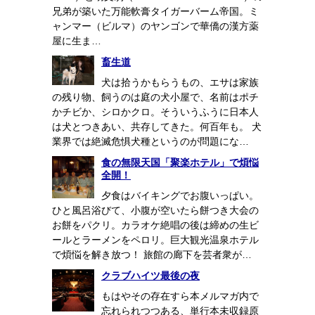
兄弟が築いた万能軟膏タイガーバーム帝国。ミ
ャンマー（ビルマ）のヤンゴンで華僑の漢方薬
屋に生ま…
畜生道
犬は拾うかもらうもの、エサは家族
の残り物、飼うのは庭の犬小屋で、名前はポチ
かチビか、シロかクロ。そういうふうに日本人
は犬とつきあい、共存してきた。何百年も。 犬
業界では絶滅危惧犬種というのが問題にな…
食の無限天国「聚楽ホテル」で煩悩
全開！
夕食はバイキングでお腹いっぱい。
ひと風呂浴びて、小腹が空いたら餅つき大会の
お餅をパクリ。カラオケ絶唱の後は締めの生ビ
ールとラーメンをペロリ。巨大観光温泉ホテル
で煩悩を解き放つ！ 旅館の廊下を芸者衆が…
クラブハイツ最後の夜
もはやその存在すら本メルマガ内で
忘れられつつある、単行本未収録原