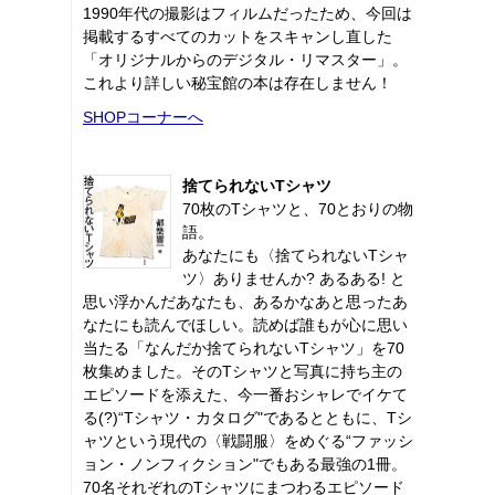
1990年代の撮影はフィルムだったため、今回は
掲載するすべてのカットをスキャンし直した
「オリジナルからのデジタル・リマスター」。
これより詳しい秘宝館の本は存在しません！
SHOPコーナーへ
捨てられないTシャツ
70枚のTシャツと、70とおりの物
語。
あなたにも〈捨てられないTシャ
ツ〉ありませんか? あるある! と
思い浮かんだあなたも、あるかなあと思ったあ
なたにも読んでほしい。読めば誰もが心に思い
当たる「なんだか捨てられないTシャツ」を70
枚集めました。そのTシャツと写真に持ち主の
エピソードを添えた、今一番おシャレでイケて
る(?)“Tシャツ・カタログ"であるとともに、Tシ
ャツという現代の〈戦闘服〉をめぐる“ファッシ
ョン・ノンフィクション"でもある最強の1冊。
70名それぞれのTシャツにまつわるエピソード