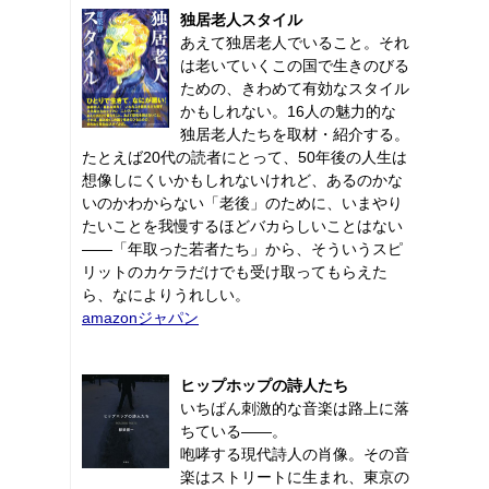
独居老人スタイル
あえて独居老人でいること。それ
は老いていくこの国で生きのびる
ための、きわめて有効なスタイル
かもしれない。16人の魅力的な
独居老人たちを取材・紹介する。
たとえば20代の読者にとって、50年後の人生は
想像しにくいかもしれないけれど、あるのかな
いのかわからない「老後」のために、いまやり
たいことを我慢するほどバカらしいことはない
――「年取った若者たち」から、そういうスピ
リットのカケラだけでも受け取ってもらえた
ら、なによりうれしい。
amazonジャパン
ヒップホップの詩人たち
いちばん刺激的な音楽は路上に落
ちている――。
咆哮する現代詩人の肖像。その音
楽はストリートに生まれ、東京の