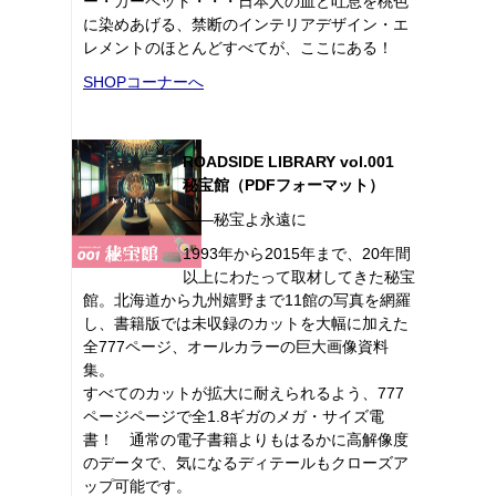
ー・カーペット・・・日本人の血と吐息を桃色
に染めあげる、禁断のインテリアデザイン・エ
レメントのほとんどすべてが、ここにある！
SHOPコーナーへ
ROADSIDE LIBRARY vol.001
秘宝館（PDFフォーマット）
――秘宝よ永遠に
1993年から2015年まで、20年間
以上にわたって取材してきた秘宝
館。北海道から九州嬉野まで11館の写真を網羅
し、書籍版では未収録のカットを大幅に加えた
全777ページ、オールカラーの巨大画像資料
集。
すべてのカットが拡大に耐えられるよう、777
ページページで全1.8ギガのメガ・サイズ電
書！ 通常の電子書籍よりもはるかに高解像度
のデータで、気になるディテールもクローズア
ップ可能です。