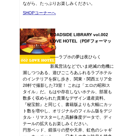
ながら、たっぷりお楽しみください。
SHOPコーナーへ
ROADSIDE LIBRARY vol.002
LOVE HOTEL（PDFフォーマッ
ト）
――ラブホの夢は夜ひらく
新風営法などでいま絶滅の危機に
瀕しつつある、遊びごころあふれるラブホテル
のインテリアを探し歩き、関東・関西エリア全
28軒で撮影した73室！ これは「エロの昭和ス
タイル」だ。もはや存在しないホテル、部屋も
数多く収められた貴重なデザイン遺産資料。
『秘宝館』と同じく、書籍版よりも大幅にカッ
ト数を増やし、オリジナルのフィルム版をデジ
タル・リマスターした高解像度データで、ディ
テールの拡大もお楽しみください。
円形ベッド、鏡張りの壁や天井、虹色のシャギ