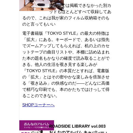
書籍版では掲載できなかった別カ
ットもほとんどすべて収録してあ
るので、これは我が家のフィルム収納箱そのも
のと言ってもいい
電子書籍版『TOKYO STYLE』の最大の特徴は
「拡大」にある。キーボードで、あるいは指先
でズームアップしてもらえれば、机の上のカセ
ットテープの曲目リストや、本棚に詰め込まれ
た本の題名もかなりの確度で読み取ることがで
きる。他人の生活を覗き見する楽しみが
『TOKYO STYLE』の本質だとすれば、電書版
の「拡大」とはその密やかな楽しみを倍加させ
る「覗き込み」の快感なのだ――どんなに高価
で精巧な印刷でも、本のかたちではけっして得
ることのできない。
SHOPコーナーへ
ROADSIDE LIBRARY vol.003
おんなのアルバム キャバレー・