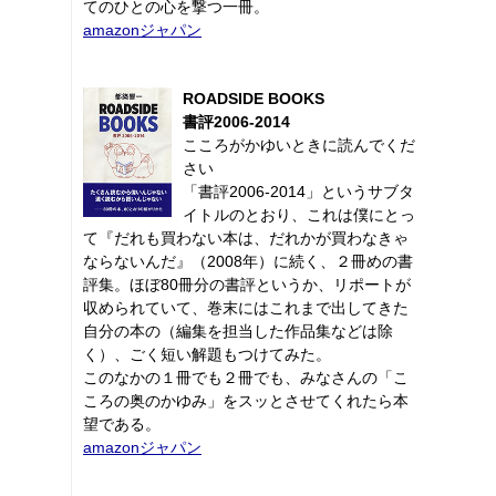
てのひとの心を撃つ一冊。
amazonジャパン
ROADSIDE BOOKS
書評2006-2014
こころがかゆいときに読んでくだ
さい
「書評2006-2014」というサブタ
イトルのとおり、これは僕にとっ
て『だれも買わない本は、だれかが買わなきゃ
ならないんだ』（2008年）に続く、２冊めの書
評集。ほぼ80冊分の書評というか、リポートが
収められていて、巻末にはこれまで出してきた
自分の本の（編集を担当した作品集などは除
く）、ごく短い解題もつけてみた。
このなかの１冊でも２冊でも、みなさんの「こ
ころの奥のかゆみ」をスッとさせてくれたら本
望である。
amazonジャパン