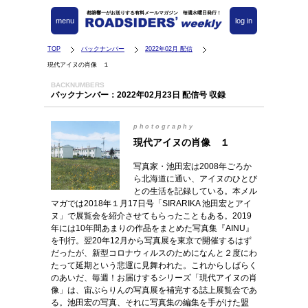
都築響一がお送りする有料メールマガジン 毎週水曜日発行！
menu
log in
TOP
バックナンバー
2022年02月 配信
現代アイヌの肖像 １
BACKNUMBERS
バックナンバー：2022年02月23日 配信号 収録
photography
現代アイヌの肖像 １
写真家・池田宏は2008年ごろか
ら北海道に通い、アイヌのひとび
との生活を記録している。本メル
マガでは2018年１月17日号「SIRARIKA 池田宏とアイ
ヌ」で展覧会を紹介させてもらったこともある。2019
年には10年間あまりの作品をまとめた写真集『AINU』
を刊行。翌20年12月から写真展を東京で開催するはず
だったが、新型コロナウィルスのためになんと２度にわ
たって延期という悲運に見舞われた。これからしばらく
のあいだ、毎週！お届けするシリーズ「現代アイヌの肖
像」は、宙ぶらりんの写真展を補完する誌上展覧会であ
る。池田宏の写真、それに写真集の編集を手がけた盟