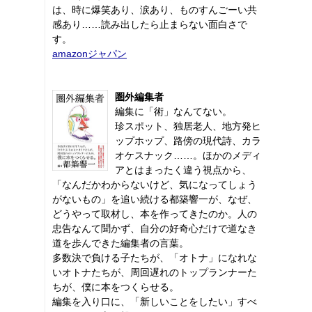
は、時に爆笑あり、涙あり、ものすんごーい共
感あり……読み出したら止まらない面白さで
す。
amazonジャパン
圏外編集者
編集に「術」なんてない。
珍スポット、独居老人、地方発ヒ
ップホップ、路傍の現代詩、カラ
オケスナック……。ほかのメディ
アとはまったく違う視点から、
「なんだかわからないけど、気になってしょう
がないもの」を追い続ける都築響一が、なぜ、
どうやって取材し、本を作ってきたのか。人の
忠告なんて聞かず、自分の好奇心だけで道なき
道を歩んできた編集者の言葉。
多数決で負ける子たちが、「オトナ」になれな
いオトナたちが、周回遅れのトップランナーた
ちが、僕に本をつくらせる。
編集を入り口に、「新しいことをしたい」すべ