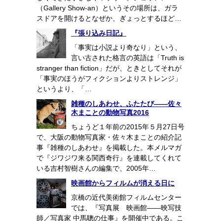
（Gallery Show-an）というその場所は、ガラ
スドアを開けるとなぜか、ぎょっとするほど…
『張り込み日記』
「事実は小説より奇なり」という、
言い古された格言の英語は「Truth is
stranger than fiction」だが、ときとしてそれが
「事実のほうがフィクションよりストレンジ」
というより、「…
雑種のしあわせ、ふたたび――佐々
木まことの動物写真2016
ちょうど１年前の2015年５月27日号
で、大阪の動物写真家・佐々木まことの紹介記
事『雑種のしあわせ』を掲載した。本メルマガ
で『ジワジワ来る関西奇行』を連載してくれて
いる吉村智樹さんの編集で、2005年…
映画館からフィルムが消える日に
京橋の近代美術館フィルムセンター
では、『写真展 映画館――映写技
師／写真家 中馬聰の仕事』を開催中である。こ