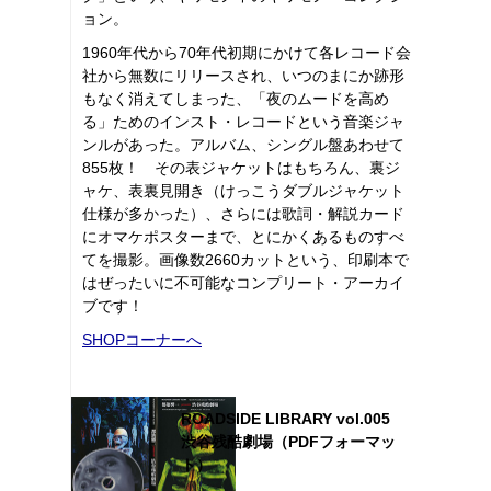
ョン。
1960年代から70年代初期にかけて各レコード会
社から無数にリリースされ、いつのまにか跡形
もなく消えてしまった、「夜のムードを高め
る」ためのインスト・レコードという音楽ジャ
ンルがあった。アルバム、シングル盤あわせて
855枚！ その表ジャケットはもちろん、裏ジ
ャケ、表裏見開き（けっこうダブルジャケット
仕様が多かった）、さらには歌詞・解説カード
にオマケポスターまで、とにかくあるものすべ
てを撮影。画像数2660カットという、印刷本で
はぜったいに不可能なコンプリート・アーカイ
ブです！
SHOPコーナーへ
ROADSIDE LIBRARY vol.005
渋谷残酷劇場（PDFフォーマッ
ト）