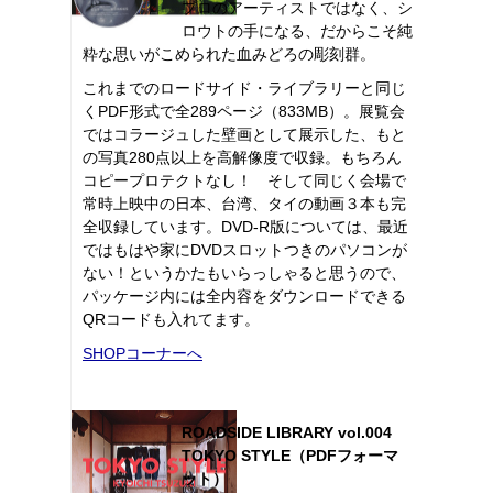
プロのアーティストではなく、シ
ロウトの手になる、だからこそ純
粋な思いがこめられた血みどろの彫刻群。
これまでのロードサイド・ライブラリーと同じ
くPDF形式で全289ページ（833MB）。展覧会
ではコラージュした壁画として展示した、もと
の写真280点以上を高解像度で収録。もちろん
コピープロテクトなし！ そして同じく会場で
常時上映中の日本、台湾、タイの動画３本も完
全収録しています。DVD-R版については、最近
ではもはや家にDVDスロットつきのパソコンが
ない！というかたもいらっしゃると思うので、
パッケージ内には全内容をダウンロードできる
QRコードも入れてます。
SHOPコーナーへ
ROADSIDE LIBRARY vol.004
TOKYO STYLE（PDFフォーマ
ット）