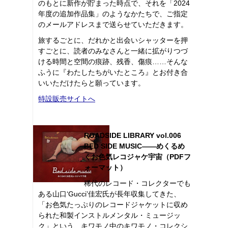
のもとに新作が貯まった時点で、それを「2024
年度の追加作品集」のようなかたちで、ご指定
のメールアドレスまで送らせていただきます。
旅するごとに、だれかと出会いシャッターを押
すごとに、読者のみなさんと一緒に拡がりつづ
ける時間と空間の痕跡、残香、傷痕……そんな
ふうに『わたしたちがいたところ』とお付き合
いいただけたらと願っています。
特設販売サイトへ
ROADSIDE LIBRARY vol.006
BED SIDE MUSIC――めくるめ
くお色気レコジャケ宇宙（PDFフ
ォーマット）
稀代のレコード・コレクターでも
ある山口‘Gucci’佳宏氏が長年収集してきた、
「お色気たっぷりのレコードジャケットに収め
られた和製インストルメンタル・ミュージッ
ク」という、キワモノ中のキワモノ・コレクシ