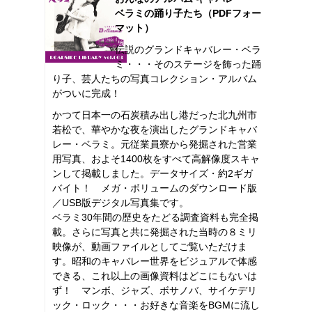
ベラミの踊り子たち（PDFフォー
マット）
伝説のグランドキャバレー・ベラ
ミ・・・そのステージを飾った踊
り子、芸人たちの写真コレクション・アルバム
がついに完成！
かつて日本一の石炭積み出し港だった北九州市
若松で、華やかな夜を演出したグランドキャバ
レー・ベラミ。元従業員寮から発掘された営業
用写真、およそ1400枚をすべて高解像度スキャ
ンして掲載しました。データサイズ・約2ギガ
バイト！ メガ・ボリュームのダウンロード版
／USB版デジタル写真集です。
ベラミ30年間の歴史をたどる調査資料も完全掲
載。さらに写真と共に発掘された当時の８ミリ
映像が、動画ファイルとしてご覧いただけま
す。昭和のキャバレー世界をビジュアルで体感
できる、これ以上の画像資料はどこにもないは
ず！ マンボ、ジャズ、ボサノバ、サイケデリ
ック・ロック・・・お好きな音楽をBGMに流し