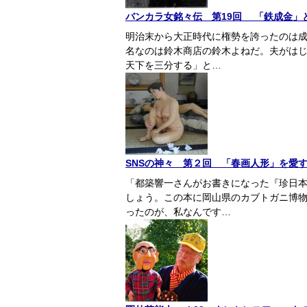
バンカラ女銘々伝 第19回 「鉄成金」
明治末から大正時代に権勢を誇ったのは成
名なのは鈴木商店の鈴木よねだ。夫がは
天下を三分する」と…
SNSの神々 第２回 「春画人形」を愛
「都築響一さんがお書きになった『珍日
しょう。この本に岡山県のカブトガニ博
ったのが、私なんです…