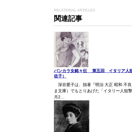
RELATIONAL ARTICLES
関連記事
バンカラ女銘々伝 第五回 イタリア人
佐子）
深谷愛子は、拙著『明治 大正 昭和 不良
ま文庫）でもとりあげた「イタリー人狙撃事
月2…