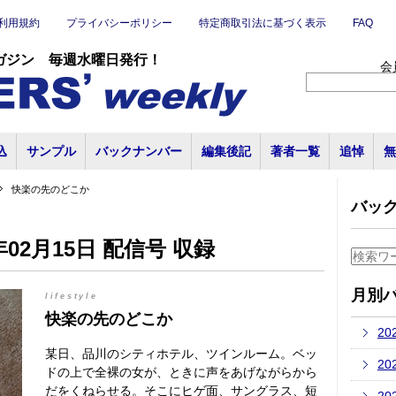
利用規約
プライバシーポリシー
特定商取引法に基づく表示
FAQ
ガジン 毎週水曜日発行！
会
込
サンプル
バックナンバー
編集後記
著者一覧
追悼
無
快楽の先のどこか
バッ
02月15日 配信号 収録
月別
lifestyle
快楽の先のどこか
20
某日、品川のシティホテル、ツインルーム。ベッ
20
ドの上で全裸の女が、ときに声をあげながらから
だをくねらせる。そこにヒゲ面、サングラス、短