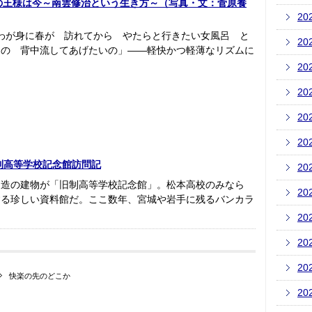
ークの王様は今～南雲修治という生き方～（写真・文：菅原養
20
わが身に春が 訪れてから やたらと行きたい女風呂 と
20
んの 背中流してあげたいの」――軽快かつ軽薄なリズムに
20
20
20
20
制高等学校記念館訪問記
20
ト造の建物が「旧制高等学校記念館」。松本高校のみなら
20
する珍しい資料館だ。ここ数年、宮城や岩手に残るバンカラ
20
20
20
快楽の先のどこか
20