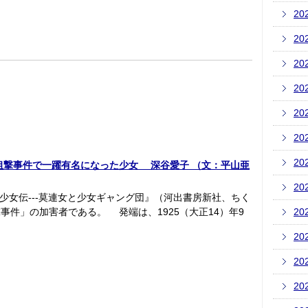
20
20
20
20
20
20
20
狙撃事件で一躍有名になった少女 深谷愛子 （文：平山亜
20
少女伝---莫連女と少女ギャング団』（河出書房新社、ちく
件」の加害者である。 発端は、1925（大正14）年9
20
20
20
20