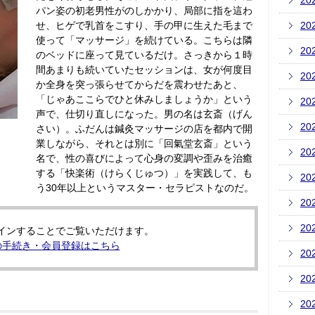
20
パン姿の初老男性がのしかかり、局部に指を這わ
せ、ヒゲで乳首をこすり、手の甲に生えた毛まで
20
使って「マッサージ」を続けている。こちらは隣
20
のベッドに座って見ているだけ。さっきから１時
間あまりも続いていたセッションは、女が何度目
20
か全身を突っ張らせてからだを震わせたあと、
「じゃあここらでひと休みしましょうか」という
20
声で、仕切り直しになった。男の名は玄斎（げん
20
さい）。ふだんは鍼灸マッサージの店を都内で開
業しながら、それとは別に「回氣堂玄斎」という
20
名で、性の喜びによって心身の変調や歪みを治癒
する「快楽術（けらくじゅつ）」を実践して、も
20
う30年以上というマスター・セラピストなのだ。
20
20
インすることでご覧いただけます。
の手続き・会員登録はこちら
20
20
20