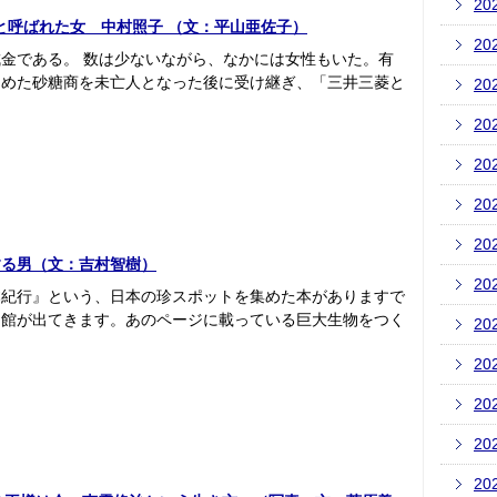
20
と呼ばれた女 中村照子 （文：平山亜佐子）
20
金である。 数は少ないながら、なかには女性もいた。有
じめた砂糖商を未亡人となった後に受け継ぎ、「三井三菱と
20
20
20
20
20
する男（文：吉村智樹）
20
本紀行』という、日本の珍スポットを集めた本がありますで
物館が出てきます。あのページに載っている巨大生物をつく
20
20
20
20
20