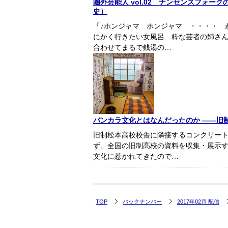
圏外芸能人 vol.02 ナンセンスフォ
史）
「♪ホンジャマ ホンジャマ ・・・・ 
にかく行きたい女風呂 粋な芸者の姉さ
合わせてまるで銭湯の…
バンカラ文化とはなんだったのか ――旧
旧制松本高校校舎に隣接するコンクリー
ず、全国の旧制高校の資料を収集・展示
文化に惹かれてきたので…
TOP
バックナンバー
2017年02月 配信